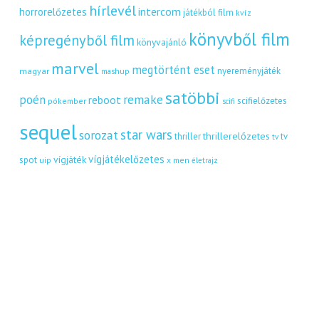
hírlevél
intercom
horrorelőzetes
játékból film
kvíz
könyvből film
képregényből film
könyvajánló
marvel
megtörtént eset
nyereményjáték
magyar
mashup
satöbbi
remake
poén
reboot
scifielőzetes
pókember
scifi
sequel
star wars
sorozat
thrillerelőzetes
thriller
tv
tv
vígjátékelőzetes
vígjáték
spot
uip
x men
életrajz