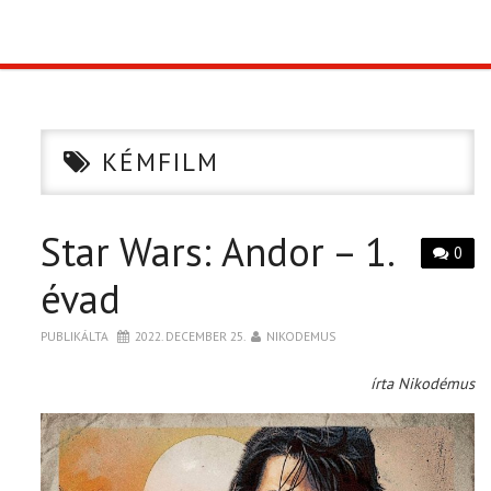
TOP10
KULISSZA
KÉMFILM
CIKK
Star Wars: Andor – 1.
PÓLÓ RENDELÉS
0
évad
PUBLIKÁLTA
2022. DECEMBER 25.
NIKODEMUS
írta Nikodémus