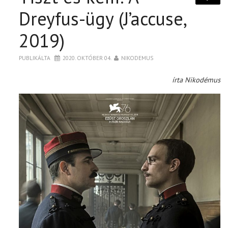
Dreyfus-ügy (J’accuse,
2019)
PUBLIKÁLTA
2020. OKTÓBER 04.
NIKODEMUS
írta Nikodémus