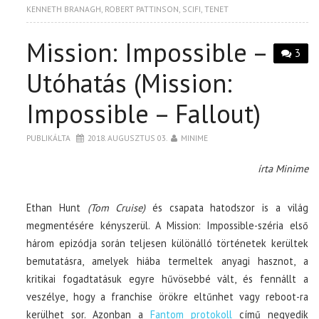
KENNETH BRANAGH
,
ROBERT PATTINSON
,
SCIFI
,
TENET
Mission: Impossible –
3
Utóhatás (Mission:
Impossible – Fallout)
PUBLIKÁLTA
2018. AUGUSZTUS 03.
MINIME
írta Minime
Ethan Hunt
(Tom Cruise)
és csapata hatodszor is a világ
megmentésére kényszerül. A Mission: Impossible-széria első
három epizódja során teljesen különálló történetek kerültek
bemutatásra, amelyek hiába termeltek anyagi hasznot, a
kritikai fogadtatásuk egyre hűvösebbé vált, és fennállt a
veszélye, hogy a franchise örökre eltűnhet vagy reboot-ra
kerülhet sor. Azonban a
Fantom protokoll
című negyedik