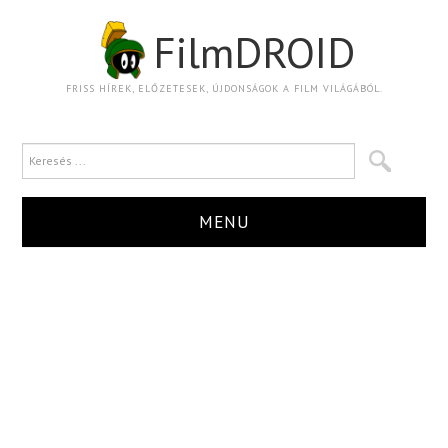
FilmDROID
FRISS HÍREK, ELŐZETESEK, ÚJDONSÁGOK A FILM VILÁGÁBÓL.
MENU
HÍR
TRAILER
KRITIKA
BOXOFFICE