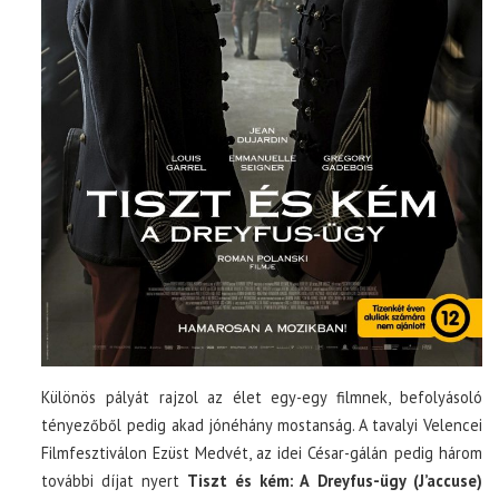
Különös pályát rajzol az élet egy-egy filmnek, befolyásoló
tényezőből pedig akad jónéhány mostanság. A tavalyi Velencei
Filmfesztiválon Ezüst Medvét, az idei César-gálán pedig három
további díjat nyert
Tiszt és kém: A Dreyfus-ügy (J’accuse)