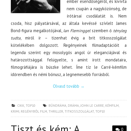
ember esendőségéről, és kivívta
nem csupán a nagyközönség, de
írótársai csodálatát is. Nem
csoda, hisz pályatársával, az általa kevéssé szívlelt James
Bond-figura megalkotójával,
Ian Fleminggel
szemben ő
tényleg
tudta
, miről ír – tizenhat évig a brit titkosszolgálat
kötelékében dolgozott. Regényeinek filmadaptációit a
legenda szerint egy mosolygós angol úr eleganciájával és
határozottsággal felügyelte, s amint írott mondataira,
filmográfiájára is büszke lehet. Íme tíz le Carré-kémfilm
időrendben és némi bónusz, a legnemesebb forrásból.
Olvasd tovább
→
CIKK
,
TOP10
BŰNDRÁMA
,
DRÁMA
,
JOHN LE CARRE
,
KÉMFILM
,
KRIMI
,
REGÉNYBŐL FILM
,
THRILLER
,
TITKOSSZOLGÁLAT
,
TOP10
Tiszt és kém: A
0