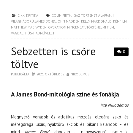
CIKK
,
KRITIKA
COLIN FIRTH
,
IGAZ TÖRTÉNET ALAPJÁN
,
II.
VILÁGHÁBORÚ
,
JAMES BOND
,
JOHN MADDEN
,
KELLY MACDONALD
,
KÉMFILM
,
MATTHEW MACFAYDEN
,
OPERATION MINCEMEAT
,
TÖRTÉNELMI FILM
,
VAGDALTHÚS-HADMŰVELET
Sebzetten is csőre
0
töltve
PUBLIKÁLTA
2021. OKTÓBER 02.
NIKODEMUS
A James Bond-mitológia színe és fonákja
írta Nikodémus
Megnyerő vonások és atletikus mozgás, elegáns zakó és
méregdrága luxus, nyaktörő akciók és pikáns kalandok – ez
mind
James Bond
, ahogyan a nagyvászonról ismerjük.