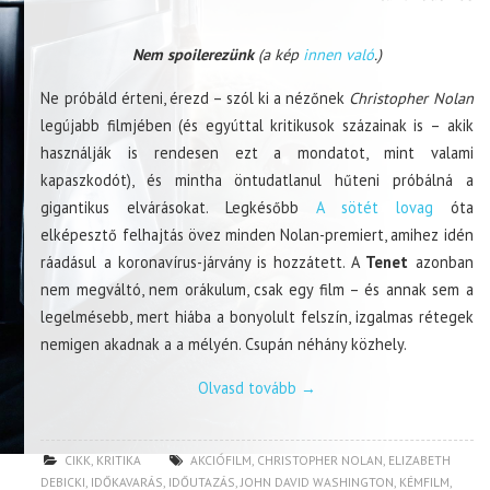
Nem spoilerezünk
(a kép
innen való
.)
Ne próbáld érteni, érezd – szól ki a nézőnek
Christopher Nolan
legújabb filmjében (és egyúttal kritikusok százainak is – akik
használják is rendesen ezt a mondatot, mint valami
kapaszkodót), és mintha öntudatlanul hűteni próbálná a
gigantikus elvárásokat. Legkésőbb
A sötét lovag
óta
elképesztő felhajtás övez minden Nolan-premiert, amihez idén
ráadásul a koronavírus-járvány is hozzátett. A
Tenet
azonban
nem megváltó, nem orákulum, csak egy film – és annak sem a
legelmésebb, mert hiába a bonyolult felszín, izgalmas rétegek
nemigen akadnak a a mélyén. Csupán néhány közhely.
Olvasd tovább
→
CIKK
,
KRITIKA
AKCIÓFILM
,
CHRISTOPHER NOLAN
,
ELIZABETH
DEBICKI
,
IDŐKAVARÁS
,
IDŐUTAZÁS
,
JOHN DAVID WASHINGTON
,
KÉMFILM
,