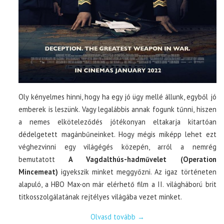
Oly kényelmes hinni, hogy ha egy jó ügy mellé állunk, egyből jó
emberek is leszünk. Vagy legalábbis annak fogunk tűnni, hiszen
a nemes elköteleződés jótékonyan eltakarja kitartóan
dédelgetett magánbűneinket. Hogy mégis miképp lehet ezt
véghezvinni egy világégés közepén, arról a nemrég
bemutatott
A Vagdalthús-hadművelet (Operation
Mincemeat)
igyekszik minket meggyőzni. Az igaz történeten
alapuló, a HBO Max-on már elérhető film a II. világháború brit
titkosszolgálatának rejtélyes világába vezet minket.
Olvasd tovább
→