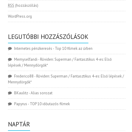
RSS
(hozzászólás)
WordPress.org
LEGUTÓBBI HOZZÁSZÓLÁSOK
Internetes pénzkeresés
-
Top 10 filmek az űrben
Memyselfandi
-
Röviden: Superman / Fantasztikus 4-es: Első
lépések / Mennydörgők*
Frederico88
-
Röviden: Superman / Fantasztikus 4-es: Első lépések /
Mennydörgők*
BKaulitz
-
Alias sorozat
Papyrus
-
TOP 10 időutazós filmek
NAPTÁR