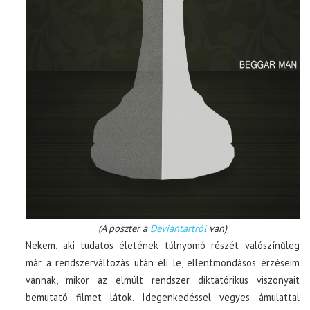
(A poszter a
Deviantartról
van)
Nekem, aki tudatos életének túlnyomó részét valószínűleg
már a rendszerváltozás után éli le, ellentmondásos érzéseim
vannak, mikor az elmúlt rendszer diktatórikus viszonyait
bemutató filmet látok. Idegenkedéssel vegyes ámulattal