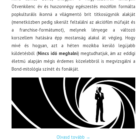
Ötvenkilenc év és huszonnégy egészestés mozifilm formálta
popkulturális ikonná a világmentő brit titkosügynök alakját
(menetközben pedig sikerült feltalálni az akciófilm műfaját és
a franchise-formátumot), melynek lényege a változó
korszellem hatására épp mostanság alakul át végleg. Hogy
mivé és hogyan, azt a héten mozikba kerülő legújabb
küldetésből (
Nincs idő meghalni
) megtudhatjuk, ám az eddigi
életmű alapján mégis érdemes közelebbről is megvizsgálni a
Bond-mitológia színét és fonákját.
Olvasd tovább
→