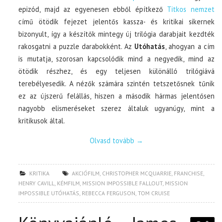
epizód, majd az egyenesen ebből építkező
Titkos nemzet
című ötödik fejezet jelentős kassza- és kritikai sikernek
bizonyult, így a készítők mintegy új trilógia darabjait kezdték
rakosgatni a puzzle darabokként. Az
Utóhatás
, ahogyan a cím
is mutatja, szorosan kapcsolódik mind a negyedik, mind az
ötödik részhez, és egy teljesen különálló trilógiává
terebélyesedik. A nézők számára szintén tetszetősnek tűnik
ez az újszerű felállás, hiszen a második hármas jelentősen
nagyobb elismeréseket szerez általuk ugyanúgy, mint a
kritikusok által.
Olvasd tovább
→
KRITIKA
AKCIÓFILM
,
CHRISTOPHER MCQUARRIE
,
FRANCHISE
,
HENRY CAVILL
,
KÉMFILM
,
MISSION IMPOSSIBLE FALLOUT
,
MISSION
IMPOSSIBLE UTÓHATÁS
,
REBECCA FERGUSON
,
TOM CRUISE