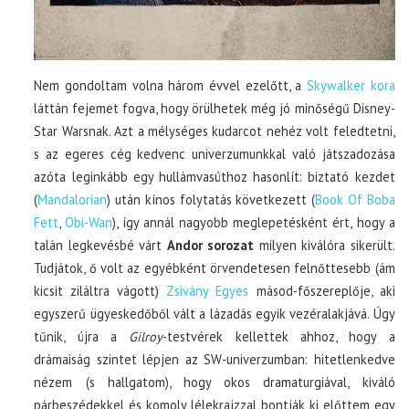
Nem gondoltam volna három évvel ezelőtt, a
Skywalker kora
láttán fejemet fogva, hogy örülhetek még jó minőségű Disney-
Star Warsnak. Azt a mélységes kudarcot nehéz volt feledtetni,
s az egeres cég kedvenc univerzumunkkal való játszadozása
azóta leginkább egy hullámvasúthoz hasonlít: biztató kezdet
(
Mandalorian
) után kínos folytatás következett (
Book Of Boba
Fett
,
Obi-Wan
), így annál nagyobb meglepetésként ért, hogy a
talán legkevésbé várt
Andor sorozat
milyen kiválóra sikerült.
Tudjátok, ő volt az egyébként örvendetesen felnőttesebb (ám
kicsit ziláltra vágott)
Zsivány Egyes
másod-főszereplője, aki
egyszerű ügyeskedőből vált a lázadás egyik vezéralakjává. Úgy
tűnik, újra a
Gilroy
-testvérek kellettek ahhoz, hogy a
drámaiság szintet lépjen az SW-univerzumban: hitetlenkedve
nézem (s hallgatom), hogy okos dramaturgiával, kiváló
párbeszédekkel és komoly lélekrajzzal bontják ki előttem egy