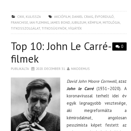
CIKK
,
KULISSZA
AKCIÓFILM
,
DANIEL CRAIG
,
ÉVFORDULÓ
,
FRANCHISE
,
IAN FLEMING
,
JAMES BOND
,
JUBILEUM
,
KÉMFILM
,
MITOLÓGIA
,
TITKOSSZOLGÁLAT
,
TITKOSÜGYNÖK
,
VÍGJÁTÉK
Top 10: John Le Carré-
0
filmek
PUBLIKÁLTA
2020. DECEMBER 31.
NIKODEMUS
David John Moore Cornwell
, azaz
John le Carré
(1931–2020). A
koronavírussal terhelt idei év
egyik legnagyobb vesztesége,
aki megreformálta a
kémirodalmat, angolosan
pesszimista képet festett az