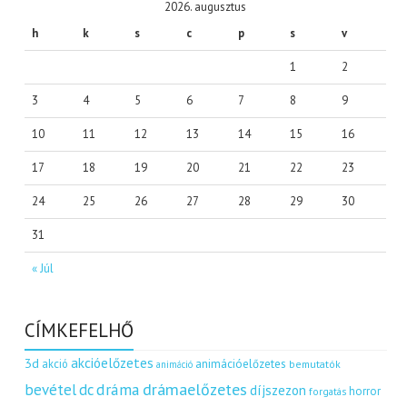
2026. augusztus
h
k
s
c
p
s
v
1
2
3
4
5
6
7
8
9
10
11
12
13
14
15
16
17
18
19
20
21
22
23
24
25
26
27
28
29
30
31
« Júl
CÍMKEFELHŐ
akcióelőzetes
3d
akció
animációelőzetes
bemutatók
animáció
dráma
drámaelőzetes
bevétel
dc
díjszezon
horror
forgatás