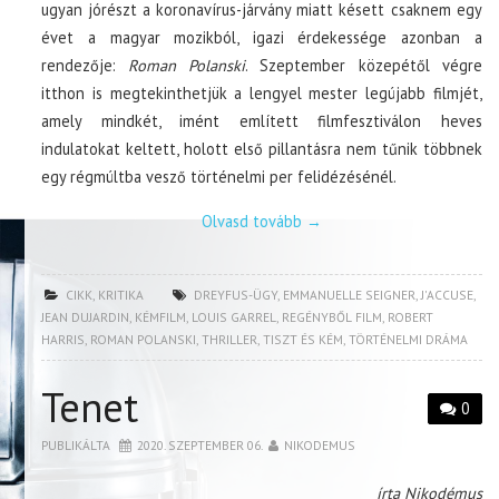
ugyan jórészt a koronavírus-járvány miatt késett csaknem egy
évet a magyar mozikból, igazi érdekessége azonban a
rendezője:
Roman Polanski
. Szeptember közepétől végre
itthon is megtekinthetjük a lengyel mester legújabb filmjét,
amely mindkét, imént említett filmfesztiválon heves
indulatokat keltett, holott első pillantásra nem tűnik többnek
egy régmúltba vesző történelmi per felidézésénél.
Olvasd tovább
→
CIKK
,
KRITIKA
DREYFUS-ÜGY
,
EMMANUELLE SEIGNER
,
J'ACCUSE
,
JEAN DUJARDIN
,
KÉMFILM
,
LOUIS GARREL
,
REGÉNYBŐL FILM
,
ROBERT
HARRIS
,
ROMAN POLANSKI
,
THRILLER
,
TISZT ÉS KÉM
,
TÖRTÉNELMI DRÁMA
Tenet
0
PUBLIKÁLTA
2020. SZEPTEMBER 06.
NIKODEMUS
írta Nikodémus