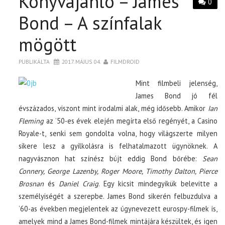
Könyvajánló – James
0
Bond – A színfalak
mögött
PUBLIKÁLTA
2017. MÁJUS 04.
FILMDROID
Mint filmbeli jelenség,
James Bond jó fél
évszázados, viszont mint irodalmi alak, még idősebb. Amikor
Ian
Fleming
az ’50-es évek elején megírta első regényét, a Casino
Royale-t, senki sem gondolta volna, hogy világszerte milyen
sikere lesz a gyilkolásra is felhatalmazott ügynöknek. A
nagyvásznon hat színész bújt eddig Bond bőrébe:
Sean
Connery, George Lazenby, Roger Moore, Timothy Dalton, Pierce
Brosnan
és
Daniel Craig
. Egy kicsit mindegyikük belevitte a
személyiségét a szerepbe. James Bond sikerén felbuzdulva a
’60-as években megjelentek az úgynevezett eurospy-filmek is,
amelyek mind a James Bond-filmek mintájára készültek, és igen