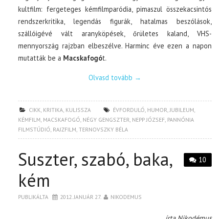
kultfilm: fergeteges kémfilmparódia, pimaszul összekacsintós
rendszerkritika, legendás figurák, hatalmas beszólások,
szállóigévé vált aranyköpések, őrületes kaland, VHS-
mennyország rajzban elbeszélve. Harminc éve ezen a napon
mutatták be a
Macskafogó
t.
Olvasd tovább
→
CIKK
,
KRITIKA
,
KULISSZA
ÉVFORDULÓ
,
HUMOR
,
JUBILEUM
,
KÉMFILM
,
MACSKAFOGÓ
,
NÉGY GENGSZTER
,
NEPP JÓZSEF
,
PANNÓNIA
FILMSTÚDIÓ
,
RAJZFILM
,
TERNOVSZKY BÉLA
Suszter, szabó, baka,
10
kém
PUBLIKÁLTA
2012. JANUÁR 27.
NIKODEMUS
írta Nikodémus