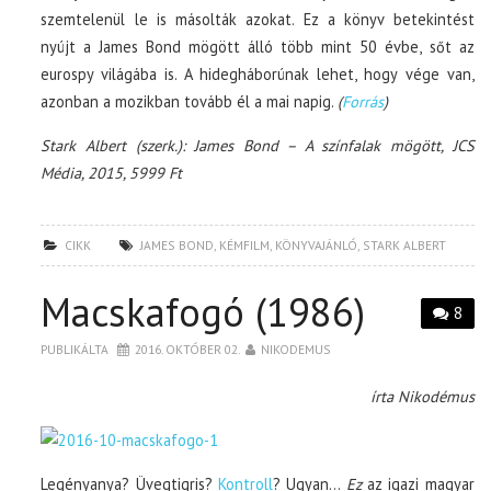
szemtelenül le is másolták azokat. Ez a könyv betekintést
nyújt a James Bond mögött álló több mint 50 évbe, sőt az
eurospy világába is. A hidegháborúnak lehet, hogy vége van,
azonban a mozikban tovább él a mai napig.
(
Forrás
)
Stark Albert (szerk.): James Bond – A színfalak mögött, JCS
Média, 2015, 5999 Ft
CIKK
JAMES BOND
,
KÉMFILM
,
KÖNYVAJÁNLÓ
,
STARK ALBERT
Macskafogó (1986)
8
PUBLIKÁLTA
2016. OKTÓBER 02.
NIKODEMUS
írta Nikodémus
Legényanya? Üvegtigris?
Kontroll
? Ugyan…
Ez
az igazi magyar