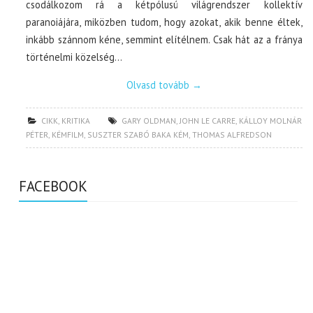
csodálkozom rá a kétpólusú világrendszer kollektív
paranoiájára, miközben tudom, hogy azokat, akik benne éltek,
inkább szánnom kéne, semmint elítélnem. Csak hát az a fránya
történelmi közelség…
Olvasd tovább
→
CIKK
,
KRITIKA
GARY OLDMAN
,
JOHN LE CARRE
,
KÁLLOY MOLNÁR
PÉTER
,
KÉMFILM
,
SUSZTER SZABÓ BAKA KÉM
,
THOMAS ALFREDSON
FACEBOOK