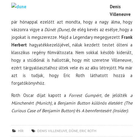
Denis
Villeneuve
pár hónappal ezelőtt azt mondta, hogy a nagy álma, hogy
vászonra vigye a
Dűnét (Dune)
, de elég kevés az esélye, hogy a
jogokat is megszerezze. Majd a Legendary megegyezett
Frank
Herbert
hagyatékkezelőjével, náluk kezdett testet ölteni a
klasszikus regény filmváltozata. Nem sokkal később kiderült,
hogy a stúdiónál is hallották, hogy mit szeretne Villeneuve,
ezért tárgyalóasztalhoz ültek vele és az alku létrejött. Ma már
azt is tudjuk, hogy Eric Roth láthatott hozzá a
forgatókönyvhöz.
Roth Oscar díjat kapott a
Forrest Gumpért
, de jelölték
a
Münchenért (Munich)
, a
Benjamin Button különös életéért (The
Curious Case of Benjamin Button)
és
A bennfentesért (Insider)
.
HÍR
DENIS VILLENEUVE
,
DŰNE
,
ERIC ROTH