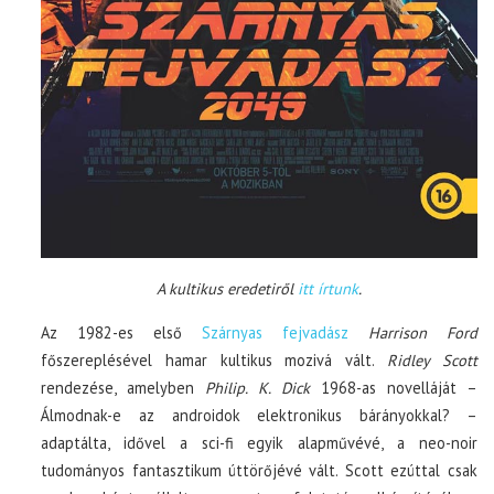
A kultikus eredetiről
itt írtunk
.
Az 1982-es első
Szárnyas fejvadász
Harrison Ford
főszereplésével hamar kultikus mozivá vált.
Ridley Scott
rendezése, amelyben
Philip. K. Dick
1968-as novelláját –
Álmodnak-e az androidok elektronikus bárányokkal? –
adaptálta, idővel a sci-fi egyik alapművévé, a neo-noir
tudományos fantasztikum úttörőjévé vált. Scott ezúttal csak