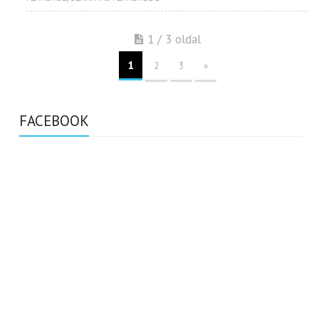
1 / 3 oldal
1
2
3
»
FACEBOOK