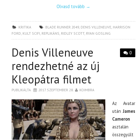
Olvasd tovább
→
KRITIKA
BLADE RUNNER 2049
,
DENIS VILLENEUVE
,
HARRISON
FORD
,
KULT SCIFI
,
REPLIKÁNS
,
RIDLEY SCOTT
,
RYAN GOSLING
Denis Villeneuve
0
rendezhetné az új
Kleopátra filmet
PUBLIKÁLTA
2017. SZEPTEMBER 28.
KOIMBRA
Az Avatar
után
James
Cameron
asztalán
összegyűlt