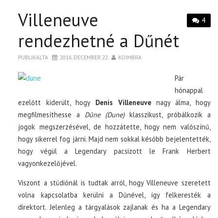
Villeneuve
4
rendezhetné a Dűnét
PUBLIKÁLTA
2016. DECEMBER 22.
KOIMBRA
Pár
hónappal
ezelőtt kiderült, hogy
Denis Villeneuve
nagy álma, hogy
megfilmesíthesse a
Dűne (Dune)
klasszikust, próbálkozik a
jogok megszerzésével, de hozzátette, hogy nem valószínű,
hogy sikerrel fog járni. Majd nem sokkal később bejelentették,
hogy végül a Legendary pacsizott le Frank Herbert
vagyonkezelőjével.
Viszont a stúdiónál is tudtak arról, hogy Villeneuve szeretett
volna kapcsolatba kerülni a Dűnével, így felkeresték a
direktort. Jelenleg a tárgyalások zajlanak és ha a Legendary