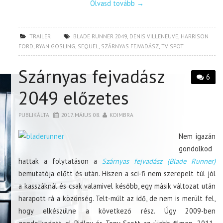
Olvasd tovább
→
TRAILER
BLADE RUNNER 2049
,
DENIS VILLENEUVE
,
HARRISON
FORD
,
RYAN GOSLING
,
SEQUEL
,
SZÁRNYAS FEJVADÁSZ
,
TV SPOT
Szárnyas fejvadász
6
2049 előzetes
PUBLIKÁLTA
2017. MÁJUS 08.
KOIMBRA
Nem igazán
gondolkod
hattak a folytatáson a
Szárnyas fejvadász (Blade Runner)
bemutatója előtt és után. Hiszen a sci-fi nem szerepelt túl jól
a kasszáknál és csak valamivel később, egy másik változat után
harapott rá a közönség. Telt-múlt az idő, de nem is merült fel,
hogy elkészülne a következő rész. Úgy 2009-ben