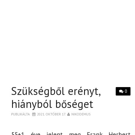
Szükségből erényt,
0
hiányból bőséget
PUBLIKÁLTA
2021. OKTÓBER 17.
NIKODEMUS
55+1 éve jelent meg Frank Herbert