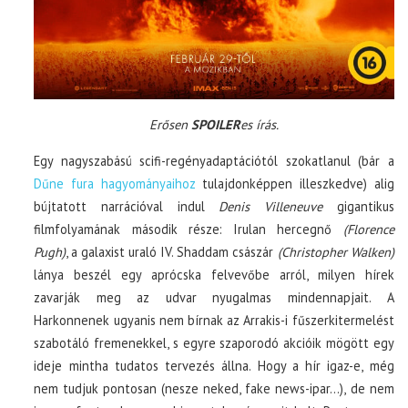
Erősen
SPOILER
es írás.
Egy nagyszabású scifi-regényadaptációtól szokatlanul (bár a
Dűne fura hagyományaihoz
tulajdonképpen illeszkedve) alig
bújtatott narrációval indul
Denis Villeneuve
gigantikus
filmfolyamának második része: Irulan hercegnő
(Florence
Pugh)
, a galaxist uraló IV. Shaddam császár
(Christopher Walken)
lánya beszél egy aprócska felvevőbe arról, milyen hírek
zavarják meg az udvar nyugalmas mindennapjait. A
Harkonnenek ugyanis nem bírnak az Arrakis-i fűszerkitermelést
szabotáló fremenekkel, s egyre szaporodó akcióik mögött egy
ideje mintha tudatos tervezés állna. Hogy a hír igaz-e, még
nem tudjuk pontosan (nesze neked, fake news-ipar…), de nem