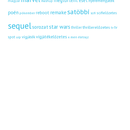
megtörtént eset
nyereményjáték
magyar
mashup
satöbbi
remake
poén
reboot
scifielőzetes
pókember
scifi
sequel
star wars
sorozat
thrillerelőzetes
thriller
tv
tv
vígjátékelőzetes
vígjáték
spot
uip
x men
életrajz