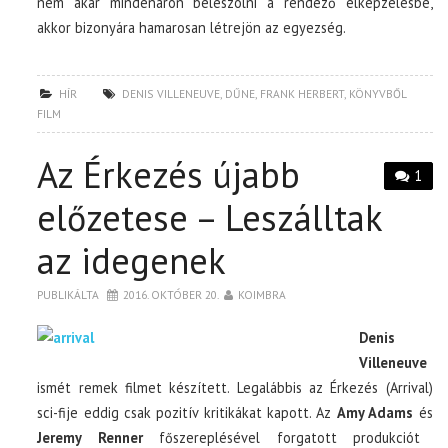
nem akar mindenáron beleszólni a rendező elképzelésbe,
akkor bizonyára hamarosan létrejön az egyezség.
HÍR
DENIS VILLENEUVE
,
DŰNE
,
FRANK HERBERT
,
KÖNYVBŐL
FILM
Az Érkezés újabb
1
előzetese – Leszálltak
az idegenek
PUBLIKÁLTA
2016. OKTÓBER 20.
KOIMBRA
Denis
Villeneuve
ismét remek filmet készített. Legalábbis az Érkezés (Arrival)
sci-fije eddig csak pozitív kritikákat kapott. Az
Amy Adams
és
Jeremy Renner
főszereplésével forgatott produkciót