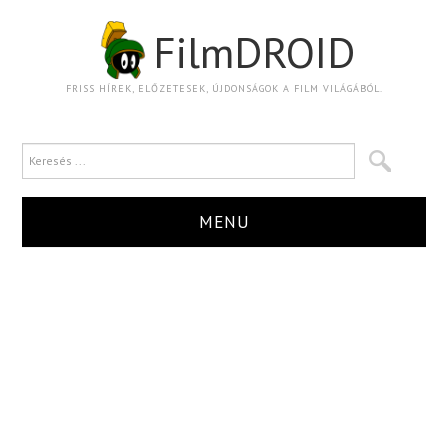
FilmDROID
FRISS HÍREK, ELŐZETESEK, ÚJDONSÁGOK A FILM VILÁGÁBÓL.
MENU
HÍR
TRAILER
KRITIKA
BOXOFFICE