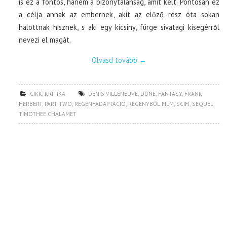
is ez a fontos, hanem a bizonytalanság, amit kelt. Pontosan ez
a célja annak az embernek, akit az előző rész óta sokan
halottnak hisznek, s aki egy kicsiny, fürge sivatagi kisegérről
nevezi el magát.
Olvasd tovább
→
CIKK
,
KRITIKA
DENIS VILLENEUVE
,
DŰNE
,
FANTASY
,
FRANK
HERBERT
,
PART TWO
,
REGÉNYADAPTÁCIÓ
,
REGÉNYBŐL FILM
,
SCIFI
,
SEQUEL
,
TIMOTHEE CHALAMET