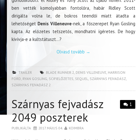
gondolkodott el Ridley és Tony Scott az újabb filmen. 2011-
ben vették komolyabban fontolóra, habár Ridley Scott
dirigálta volna le, de bokros teendői miatt átadta a
lehetőséget
Denis Villeneuve
-nek, a főszerepet Ryan Gosling
kapta. Az előzetes tetszetős, mondhatni ígéretes. De hogy
kivívja-e a kultstátuszt…?
Olvasd tovább
→
TRAILER
BLADE RUNNER 2
,
DENIS VILLENEUVE
,
HARRISON
FORD
,
RYAN GOSLING
,
SCIFIELŐZETES
,
SEQUEL
,
SZÁRNYAS FEJVADÁSZ
,
SZÁRNYAS FEJVADÁSZ 2
Szárnyas fejvadász
1
2049 poszterek
PUBLIKÁLTA
2017. MÁJUS 04.
KOIMBRA