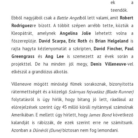
ek a
teendők.
Ebből nagyjából csak a
Battle Angel
ből lett valami, amit
Robert
Rodriguez
re bízott. A többit szépen arrébb tette, köztük a
Kleopátrát, amelynek
Angelina Jolie
lehetett volna a
főszereplője.
David Scarpa, Eric Roth
és
Brian Helgeland
is
rajta hagyta kézlenyomatát a szkripten,
David Fincher, Paul
Greengrass
és
Ang Lee
is szemezett az évek során a
projekttel. De ha minden jól megy,
Denis Villeneuve
-vel
elkészül a grandiózus alkotás.
Villeneuve mögött minőségi filmek sorakoznak, bizonyította
rátermettségét és a közelgő
Szárnyas fejvadász (Blade Runner)
folytatásról is úgy hírlik, hogy bitang jó lett, ráadásul az
előrejelzések szerint úgy 45 millió körüli nyitánnyal számolnak
Amerikában. E mellett úgy hírlett, hogy
James Bond
következő
kalandját is rábízzák, de ezek szerint erre ne számítsunk.
Azonban a
Dűnéről (Dune)
biztosan nem fog lemondani.