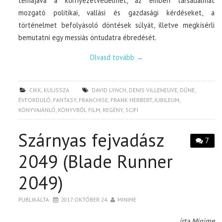
témájává a környezetvédelmet, az emberi társadalmat
mozgató politikai, vallási és gazdasági kérdéseket, a
történelmet befolyásoló döntések súlyát, illetve megkísérli
bemutatni egy messiás öntudatra ébredését.
Olvasd tovább
→
CIKK
,
KULISSZA
DAVID LYNCH
,
DENIS VILLENEUVE
,
DŰNE
,
ÉVFORDULÓ
,
FANTASY
,
FRANCHISE
,
FRANK HERBERT
,
JUBILEUM
,
KÖNYVAJÁNLÓ
,
KÖNYVBŐL FILM
,
REGÉNY
,
SCIFI
Szárnyas fejvadász
7
2049 (Blade Runner
2049)
PUBLIKÁLTA
2017. OKTÓBER 24.
MINIME
írta Minime