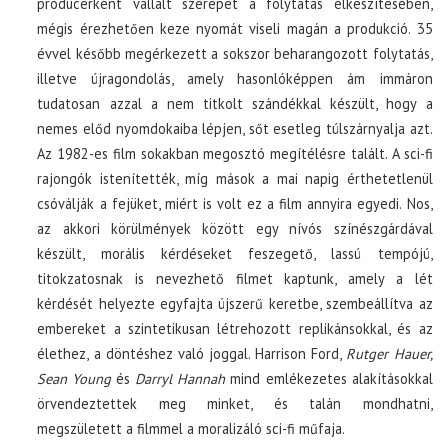
producerként vállalt szerepet a folytatás elkészítésében,
mégis érezhetően keze nyomát viseli magán a produkció. 35
évvel később megérkezett a sokszor beharangozott folytatás,
illetve újragondolás, amely hasonlóképpen ám immáron
tudatosan azzal a nem titkolt szándékkal készült, hogy a
nemes előd nyomdokaiba lépjen, sőt esetleg túlszárnyalja azt.
Az 1982-es film sokakban megosztó megítélésre talált. A sci-fi
rajongók istenítették, míg mások a mai napig érthetetlenül
csóválják a fejüket, miért is volt ez a film annyira egyedi. Nos,
az akkori körülmények között egy nívós színészgárdával
készült, morális kérdéseket feszegető, lassú tempójú,
titokzatosnak is nevezhető filmet kaptunk, amely a lét
kérdését helyezte egyfajta újszerű keretbe, szembeállítva az
embereket a szintetikusan létrehozott replikánsokkal, és az
élethez, a döntéshez való joggal. Harrison Ford,
Rutger Hauer,
Sean Young
és
Darryl Hannah
mind emlékezetes alakításokkal
örvendeztettek meg minket, és talán mondhatni,
megszületett a filmmel a moralizáló sci-fi műfaja.