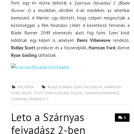
Pont egy év múlva debütál a
Szárnyas fejvadász 2 (Blade
Runner 2)
a mozikban, október 6-án esedékes az amerikai
bemutató. A Warner úgy döntött, hogy szépen megosztják a
közönséggel a film hivatalos címét. A következő felvonás a
Blade Runner 2049 elnevezés alatt fog futni. Ezen kívül
kidobtak egy képet is, amelyen
Denis Villeneuve
rendező,
Ridley Scott
producer és a főszereplők,
Harrison Ford
, illetve
Ryan Gosling
láthatóak.
HÍR
,
KÉPEK
BLADE RUNNER
,
DENIS VILLENEUVE
,
HARRISON
FORD
,
RIDLEY SCOTT
,
RYAN GOSLING
,
SEQUEL
,
SZÁRNYAS FEJVADÁSZ
,
SZÁRNYAS FEJVADÁSZ 2
Leto a Szárnyas
6
fejvadász 2-ben