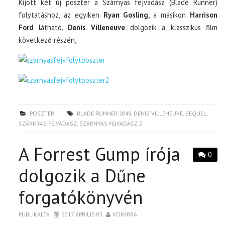
Kijött két új poszter a Szárnyas fejvadász (Blade Runner)
folytatáshoz, az egyiken
Ryan Gosling
, a másikon
Harrison
Ford l
átható.
Denis Villeneuve
dolgozik a klasszikus film
következő részén,
POSZTER
BLADE RUNNER 2049
,
DENIS VILLENEUVE
,
SEQUEL
,
SZÁRNYAS FEJVADÁSZ
,
SZÁRNYAS FEJVADÁSZ 2
A Forrest Gump írója
0
dolgozik a Dűne
forgatókönyvén
PUBLIKÁLTA
2017. ÁPRILIS 05.
KOIMBRA