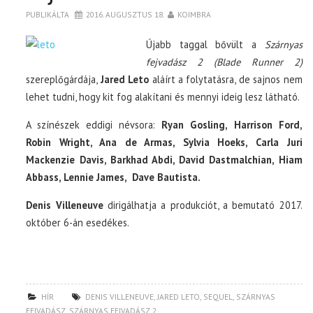
PUBLIKÁLTA
2016. AUGUSZTUS 18.
KOIMBRA
Újabb taggal bővült a
Szárnyas
fejvadász 2 (Blade Runner 2)
szereplőgárdája,
Jared Leto
aláírt a folytatásra, de sajnos nem
lehet tudni, hogy kit fog alakítani és mennyi ideig lesz látható.
A színészek eddigi névsora:
Ryan Gosling, Harrison Ford,
Robin Wright, Ana de Armas, Sylvia Hoeks, Carla Juri
Mackenzie Davis, Barkhad Abdi, David Dastmalchian, Hiam
Abbass, Lennie James, Dave Bautista.
Denis Villeneuve
dirigálhatja a produkciót, a bemutató 2017.
október 6-án esedékes.
HÍR
DENIS VILLENEUVE
,
JARED LETO
,
SEQUEL
,
SZÁRNYAS
FEJVADÁSZ
,
SZÁRNYAS FEJVADÁSZ 2