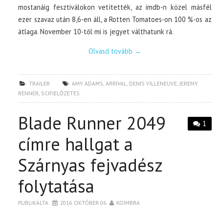
mostanáig fesztiválokon vetítették, az imdb-n közel másfél
ezer szavaz után 8,6-en áll, a Rotten Tomatoes-on 100 %-os az
átlaga. November 10-től mi is jegyet válthatunk rá.
Olvasd tovább
→
TRAILER
AMY ADAMS
,
ARRIVAL
,
DENIS VILLENEUVE
,
JEREMY
RENNER
,
SCIFIELŐZETES
Blade Runner 2049
1
címre hallgat a
Szárnyas fejvadész
folytatása
PUBLIKÁLTA
2016. OKTÓBER 06.
KOIMBRA