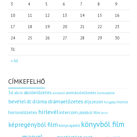
3
4
5
6
7
8
9
10
11
12
13
14
15
16
17
18
19
20
21
22
23
24
25
26
27
28
29
30
31
« Júl
CÍMKEFELHŐ
akcióelőzetes
3d
akció
animációelőzetes
bemutatók
animáció
dráma
drámaelőzetes
bevétel
dc
díjszezon
horror
forgatás
hírlevél
intercom
horrorelőzetes
játékból film
kvíz
könyvből film
képregényből film
könyvajánló
marvel