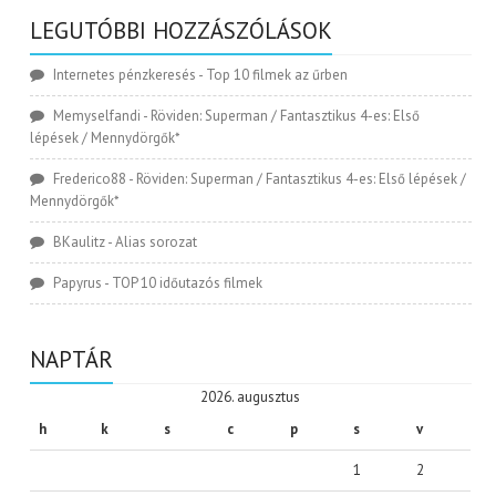
LEGUTÓBBI HOZZÁSZÓLÁSOK
Internetes pénzkeresés
-
Top 10 filmek az űrben
Memyselfandi
-
Röviden: Superman / Fantasztikus 4-es: Első
lépések / Mennydörgők*
Frederico88
-
Röviden: Superman / Fantasztikus 4-es: Első lépések /
Mennydörgők*
BKaulitz
-
Alias sorozat
Papyrus
-
TOP 10 időutazós filmek
NAPTÁR
2026. augusztus
h
k
s
c
p
s
v
1
2