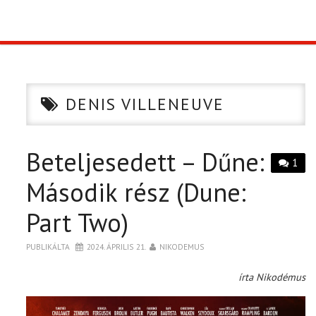
TOP10
KULISSZA
DENIS VILLENEUVE
CIKK
Beteljesedett – Dűne:
PÓLÓ RENDELÉS
1
Második rész (Dune:
Part Two)
PUBLIKÁLTA
2024. ÁPRILIS 21.
NIKODEMUS
írta Nikodémus