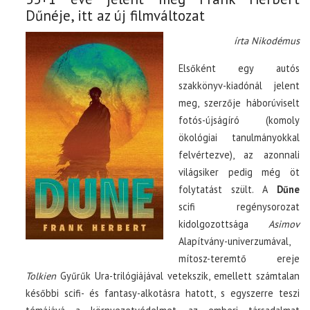
Dűnéje, itt az új filmváltozat
írta Nikodémus
Elsőként egy autós
szakkönyv-kiadónál jelent
meg, szerzője háborúviselt
fotós-újságíró (komoly
ökológiai tanulmányokkal
felvértezve), az azonnali
világsiker pedig még öt
folytatást szült. A
Dűne
scifi regénysorozat
kidolgozottsága
Asimov
Alapítvány-univerzumával,
mítosz-teremtő ereje
Tolkien
Gyűrűk Ura-trilógiájával vetekszik, emellett számtalan
későbbi scifi- és fantasy-alkotásra hatott, s egyszerre teszi