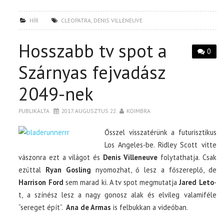
HÍR
CLEOPATRA
,
DENIS VILLENEUVE
Hosszabb tv spot a
0
Szárnyas fejvadász
2049-nek
PUBLIKÁLTA
2017. AUGUSZTUS 22.
KOIMBRA
Ősszel visszatérünk a futurisztikus
Los Angeles-be. Ridley Scott vitte
vászonra ezt a világot és
Denis Villeneuve
folytathatja. Csak
ezúttal
Ryan Gosling
nyomozhat, ő lesz a főszereplő, de
Harrison Ford
sem marad ki. A tv spot megmutatja
Jared Leto
-
t, a színész lesz a nagy gonosz alak és elvileg valamiféle
“sereget épít”.
Ana de Armas
is felbukkan a videóban.