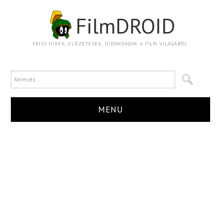
FilmDROID
FRISS HÍREK, ELŐZETESEK, ÚJDONSÁGOK A FILM VILÁGÁBÓL.
MENU
HÍR
TRAILER
KRITIKA
BOXOFFICE