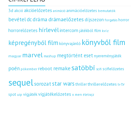
akcióelőzetes
3d
akció
animációelőzetes
bemutatók
animáció
dráma
drámaelőzetes
bevétel
dc
díjszezon
horror
forgatás
hírlevél
intercom
horrorelőzetes
játékból film
kvíz
könyvből film
képregényből film
könyvajánló
marvel
megtörtént eset
nyereményjáték
magyar
mashup
satöbbi
remake
poén
reboot
scifielőzetes
pókember
scifi
sequel
star wars
sorozat
thrillerelőzetes
thriller
tv
tv
vígjátékelőzetes
vígjáték
spot
uip
x men
életrajz