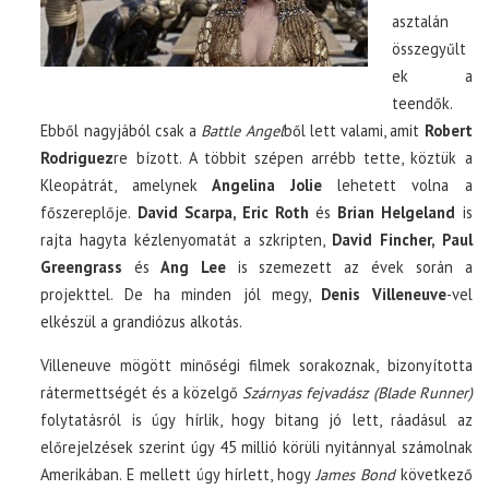
asztalán
összegyűlt
ek a
teendők.
Ebből nagyjából csak a
Battle Angel
ből lett valami, amit
Robert
Rodriguez
re bízott. A többit szépen arrébb tette, köztük a
Kleopátrát, amelynek
Angelina Jolie
lehetett volna a
főszereplője.
David Scarpa, Eric Roth
és
Brian Helgeland
is
rajta hagyta kézlenyomatát a szkripten,
David Fincher, Paul
Greengrass
és
Ang Lee
is szemezett az évek során a
projekttel. De ha minden jól megy,
Denis Villeneuve
-vel
elkészül a grandiózus alkotás.
Villeneuve mögött minőségi filmek sorakoznak, bizonyította
rátermettségét és a közelgő
Szárnyas fejvadász (Blade Runner)
folytatásról is úgy hírlik, hogy bitang jó lett, ráadásul az
előrejelzések szerint úgy 45 millió körüli nyitánnyal számolnak
Amerikában. E mellett úgy hírlett, hogy
James Bond
következő