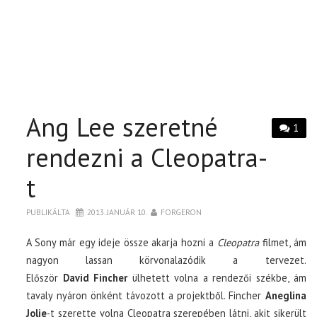
Ang Lee szeretné
1
rendezni a Cleopatra-
t
PUBLIKÁLTA
2013. JANUÁR 10.
FORGERON
A Sony már egy ideje össze akarja hozni a
Cleopatra
filmet, ám
nagyon lassan körvonalazódik a tervezet.
Először
David
Fincher
ülhetett volna a rendezői székbe, ám
tavaly nyáron önként távozott a projektből. Fincher
Aneglina
Jolie
-t szerette volna Cleopatra szerepében látni, akit sikerült