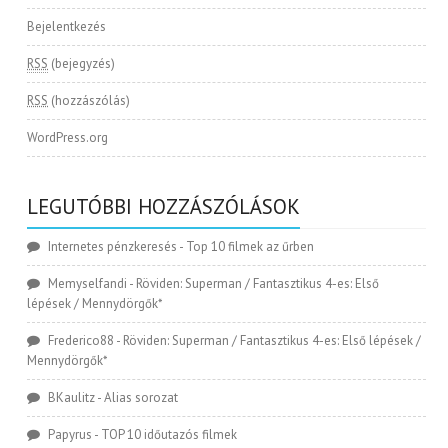
Bejelentkezés
RSS
(bejegyzés)
RSS
(hozzászólás)
WordPress.org
LEGUTÓBBI HOZZÁSZÓLÁSOK
Internetes pénzkeresés
-
Top 10 filmek az űrben
Memyselfandi
-
Röviden: Superman / Fantasztikus 4-es: Első
lépések / Mennydörgők*
Frederico88
-
Röviden: Superman / Fantasztikus 4-es: Első lépések /
Mennydörgők*
BKaulitz
-
Alias sorozat
Papyrus
-
TOP 10 időutazós filmek