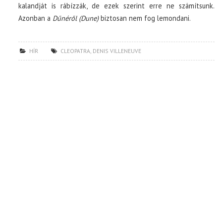
kalandját is rábízzák, de ezek szerint erre ne számítsunk.
Azonban a
Dűnéről (Dune)
biztosan nem fog lemondani.
HÍR
CLEOPATRA
,
DENIS VILLENEUVE