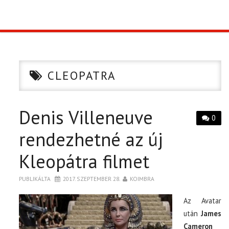
TOP10
KULISSZA
CLEOPATRA
CIKK
Denis Villeneuve
PÓLÓ RENDELÉS
0
rendezhetné az új
Kleopátra filmet
PUBLIKÁLTA
2017. SZEPTEMBER 28.
KOIMBRA
Az Avatar
után
James
Cameron