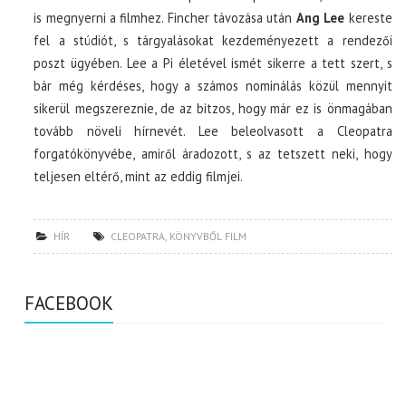
is megnyerni a filmhez. Fincher távozása után
Ang
Lee
kereste
fel a stúdiót, s tárgyalásokat kezdeményezett a rendezői
poszt ügyében. Lee a Pi életével ismét sikerre a tett szert, s
bár még kérdéses, hogy a számos nominálás közül mennyit
sikerül megszereznie, de az bitzos, hogy már ez is önmagában
tovább növeli hírnevét. Lee beleolvasott a Cleopatra
forgatókönyvébe, amiről áradozott, s az tetszett neki, hogy
teljesen eltérő, mint az eddig filmjei.
HÍR
CLEOPATRA
,
KÖNYVBŐL FILM
FACEBOOK