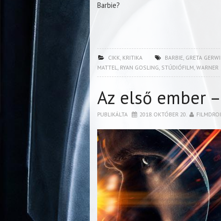
Barbie?
CIKK
,
KRITIKA
BARBIE
,
GRETA GERW
MATTEL
,
RYAN GOSLING
,
STÚDIÓFILM
,
WARNER
Az első ember –
PUBLIKÁLTA
2018. OKTÓBER 20.
FILMDRO