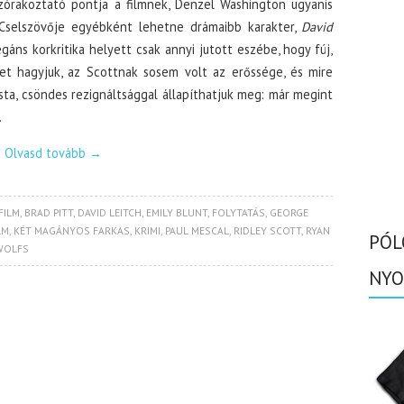
zórakoztató pontja a filmnek, Denzel Washington ugyanis
t. Cselszövője egyébként lehetne drámaibb karakter,
David
ns korkritika helyett csak annyi jutott eszébe, hogy fúj,
et hagyjuk, az Scottnak sosem volt az erőssége, és mire
ista, csöndes rezignáltsággal állapíthatjuk meg: már megint
.
Olvasd tovább
→
FILM
,
BRAD PITT
,
DAVID LEITCH
,
EMILY BLUNT
,
FOLYTATÁS
,
GEORGE
LM
,
KÉT MAGÁNYOS FARKAS
,
KRIMI
,
PAUL MESCAL
,
RIDLEY SCOTT
,
RYAN
PÓL
WOLFS
NYO