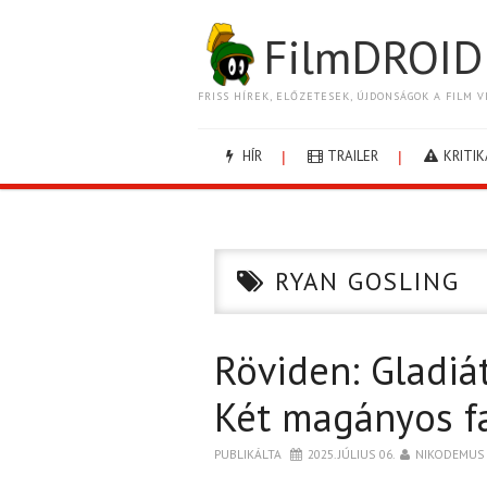
FilmDROID
FRISS HÍREK, ELŐZETESEK, ÚJDONSÁGOK A FILM V
HÍR
TRAILER
KRITIK
RYAN GOSLING
Röviden: Gladiát
Két magányos f
PUBLIKÁLTA
2025. JÚLIUS 06.
NIKODEMUS