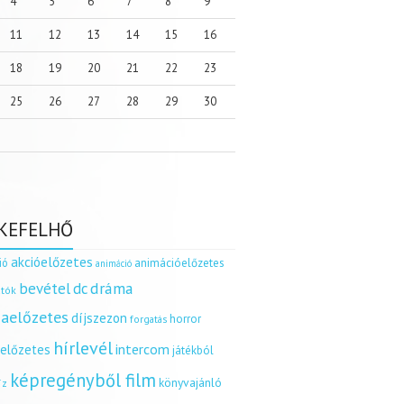
4
5
6
7
8
9
11
12
13
14
15
16
18
19
20
21
22
23
25
26
27
28
29
30
KEFELHŐ
akcióelőzetes
ió
animációelőzetes
animáció
dráma
bevétel
dc
tók
aelőzetes
díjszezon
horror
forgatás
hírlevél
intercom
relőzetes
játékból
képregényből film
könyvajánló
íz