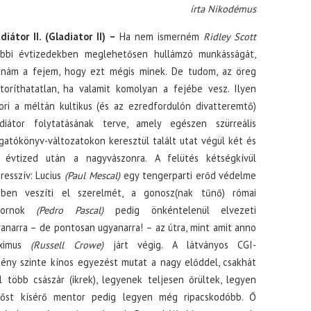
írta Nikodémus
diátor II. (Gladiator II) –
Ha nem ismerném
Ridley Scott
óbbi évtizedekben meglehetősen hullámzó munkásságát,
nám a fejem, hogy ezt mégis minek. De tudom, az öreg
toríthatatlan, ha valamit komolyan a fejébe vesz. Ilyen
ori a méltán kultikus (és az ezredfordulón divatteremtő)
diátor folytatásának terve, amely egészen szürreális
gatókönyv-változatokon keresztül talált utat végül két és
l évtized után a nagyvászonra. A felütés kétségkívül
resszív: Lucius
(Paul Mescal)
egy tengerparti erőd védelme
zben veszíti el szerelmét, a gonosz(nak tűnő) római
bornok
(Pedro Pascal)
pedig önkéntelenül elvezeti
anarra – de pontosan ugyanarra! – az útra, mint amit anno
ximus
(Russell Crowe)
járt végig. A látványos CGI-
ény szinte kínos egyezést mutat a nagy előddel, csakhát
több császár (ikrek), legyenek teljesen őrültek, legyen
hőst kísérő mentor pedig legyen még ripacskodóbb. Ő