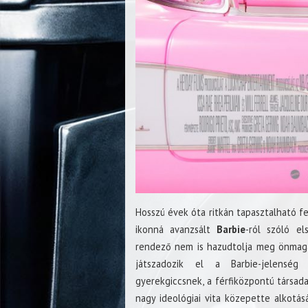
Hosszú évek óta ritkán tapasztalható f
ikonná avanzsált
Barbie
-ról szóló el
rendező nem is hazudtolja meg önmagát
játszadozik el a Barbie-jelenség 
gyerekgiccsnek, a férfiközpontú társad
nagy ideológiai vita közepette alkotás