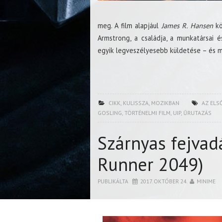
meg. A film alapjául
James R. Hansen
kö
Armstrong, a családja, a munkatársai 
egyik legveszélyesebb küldetése – és mil
CIKK
,
KULISSZA
,
MOZIKBAN
AZ ELS
GOSLING
,
TÖRTÉNELMI FILM
,
UIP
,
ŰRUTAZÁS
Szárnyas fejvad
Runner 2049)
PUBLIKÁLTA
2017. OKTÓBER 24.
MINIME