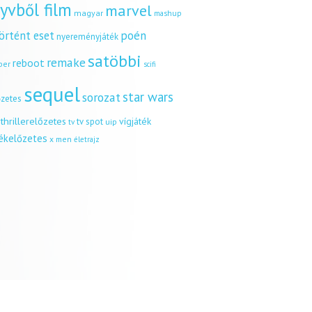
yvből film
marvel
magyar
mashup
örtént eset
poén
nyereményjáték
satöbbi
remake
reboot
ber
scifi
sequel
star wars
sorozat
őzetes
thrillerelőzetes
vígjáték
tv spot
uip
tv
tékelőzetes
x men
életrajz