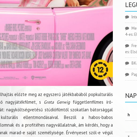
LEG
Int
Me
4-es: 
Fr
es: El
BK
Pa
elhajtás előzte meg az egyszerű játékbabából popkulturális
NAP
ső nagyjátékfilmet, s
Greta Gerwig
függetlenfilmes író-
: nagyköltségvetésű stúdiófilmtől szokatlan bátorsággal
h
kulturális ellentmondásaival. Beszól a habos-babos
alomnak és a profitéhes nagyvállalatnak, ám kérdés, hogy a
ának marad-e saját személyisége. Érvényeset szól-e végül