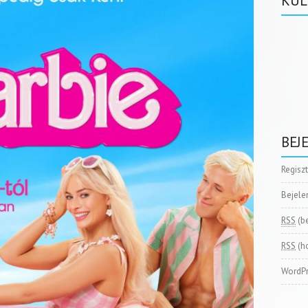
KÜL
BEJ
Regisz
Bejele
RSS
(b
RSS
(h
WordPr