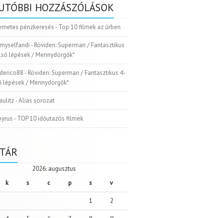
UTÓBBI HOZZÁSZÓLÁSOK
ernetes pénzkeresés
-
Top 10 filmek az űrben
myselfandi
-
Röviden: Superman / Fantasztikus
Első lépések / Mennydörgők*
ederico88
-
Röviden: Superman / Fantasztikus 4-
ső lépések / Mennydörgők*
aulitz
-
Alias sorozat
pyrus
-
TOP 10 időutazós filmek
TÁR
2026. augusztus
k
s
c
p
s
v
1
2