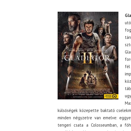
Gla
ut
fog
tán
szt
Gla
for
fé
imp
kö
tá
ugy
Ma
külsőségek közepette baktató cselekm
minden négyzetre van emelve: eggyel 
tengeri csata a Colosseumban, a fő