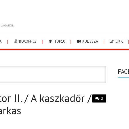
ILÁGÁBÓL.
A
BOXOFFICE
TOP10
KULISSZA
CIKK
FAC
or II. / A kaszkadőr /
0
arkas