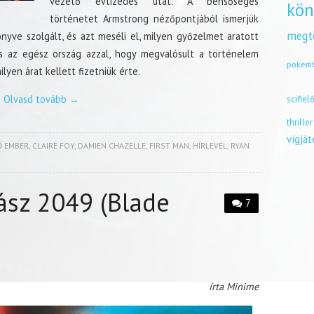
vezető évtizedes utat. A bensőséges
kön
történetet Armstrong nézőpontjából ismerjük
megt
nyve szolgált, és azt meséli el, milyen győzelmet aratott
és az egész ország azzal, hogy megvalósult a történelem
pókem
yen árat kellett fizetniük érte.
Olvasd tovább
→
scifiel
thriller
vígjá
Ő EMBER
,
CLAIRE FOY
,
DAMIEN CHAZELLE
,
FIRST MAN
,
HÍRLEVÉL
,
RYAN
ász 2049 (Blade
7
írta Minime