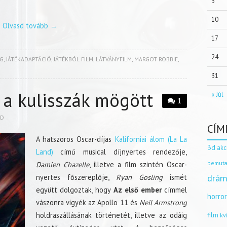
3
10
Olvasd tovább
→
17
24
IG
,
JÁTÉKADAPTÁCIÓ
,
JÁTÉKBÓL FILM
,
LÁTVÁNYFILM
,
MARGOT ROBBIE
,
31
 a kulisszák mögött
« Júl
1
ID
CÍM
A hatszoros Oscar-díjas
Kaliforniai álom (La La
3d
akc
Land)
című musical díjnyertes rendezője,
bemuta
Damien Chazelle
, illetve a film szintén Oscar-
nyertes főszereplője,
Ryan Gosling
ismét
drám
együtt dolgoztak, hogy
Az első ember
címmel
horro
vászonra vigyék az Apollo 11 és
Neil Armstrong
holdraszállásának történetét, illetve az odáig
film
kv