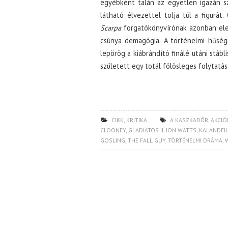
egyébként talán az egyetlen igazán s
látható élvezettel tolja túl a figurá
Scarpa
forgatókönyvírónak azonban elegá
csúnya demagógia. A történelmi hűség
lepörög a kiábrándító finálé utáni stábl
született egy totál fölösleges folytatás
CIKK
,
KRITIKA
A KASZKADŐR
,
AKCIÓ
CLOONEY
,
GLADIATOR II
,
JON WATTS
,
KALANDFI
GOSLING
,
THE FALL GUY
,
TÖRTÉNELMI DRÁMA
,