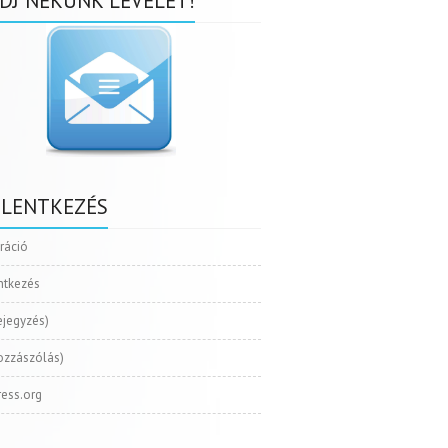
DJ NEKÜNK LEVELET!
ELENTKEZÉS
tráció
ntkezés
ejegyzés)
ozzászólás)
ess.org