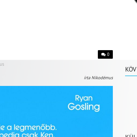
0
US
KÖV
írta Nikodémus