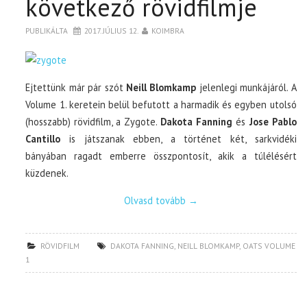
következő rövidfilmje
TOP10
PUBLIKÁLTA
2017. JÚLIUS 12.
KOIMBRA
KULISSZA
Ejtettünk már pár szót
Neill Blomkamp
jelenlegi munkájáról. A
Volume 1. keretein belül befutott a harmadik és egyben utolsó
CIKK
(hosszabb) rövidfilm, a Zygote.
Dakota Fanning
és
Jose Pablo
Cantillo
is játszanak ebben, a történet két, sarkvidéki
PÓLÓ RENDELÉS
bányában ragadt emberre összpontosít, akik a túlélésért
küzdenek.
Olvasd tovább
→
RÖVIDFILM
DAKOTA FANNING
,
NEILL BLOMKAMP
,
OATS VOLUME
1