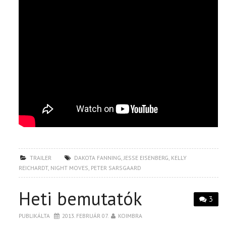
TRAILER
DAKOTA FANNING
,
JESSE EISENBERG
,
KELLY
REICHARDT
,
NIGHT MOVES
,
PETER SARSGAARD
Heti bemutatók
3
PUBLIKÁLTA
2013. FEBRUÁR 07.
KOIMBRA