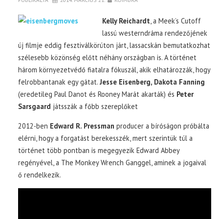
Kelly Reichardt
, a Meek’s Cutoff
lassú westerndráma rendezőjének
új filmje eddig fesztiválkörúton járt, lassacskán bemutatkozhat
szélesebb közönség előtt néhány országban is. A történet
három környezetvédő fiatalra fókuszál, akik elhatározzák, hogy
felrobbantanak egy gátat.
Jesse Eisenberg, Dakota Fanning
(eredetileg Paul Danot és Rooney Marát akarták) és
Peter
Sarsgaard
játsszák a főbb szereplőket
2012-ben
Edward R. Pressman
producer a bíróságon próbálta
elérni, hogy a forgatást berekesszék, mert szerintük túl a
történet több pontban is megegyezik Edward Abbey
regényével, a The Monkey Wrench Ganggel, aminek a jogaival
ő rendelkezik.