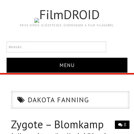
FilmDROID
FRISS HÍREK, ELŐZETESEK, ÚJDONSÁGOK A FILM VILÁGÁBÓL.
MENU
HÍR
TRAILER
DAKOTA FANNING
KRITIKA
Zygote – Blomkamp
0
BOXOFFICE