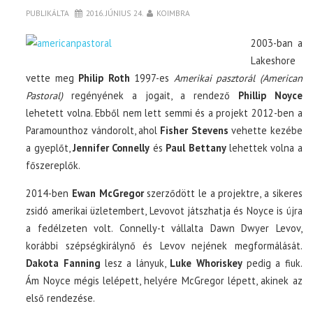
PUBLIKÁLTA
2016. JÚNIUS 24.
KOIMBRA
2003-ban a
Lakeshore
vette meg
Philip Roth
1997-es
Amerikai pasztorál (American
Pastoral)
regényének a jogait, a rendező
Phillip Noyce
lehetett volna. Ebből nem lett semmi és a projekt 2012-ben a
Paramounthoz vándorolt, ahol
Fisher Stevens
vehette kezébe
a gyeplőt,
Jennifer Connelly
és
Paul Bettany
lehettek volna a
főszereplők.
2014-ben
Ewan McGregor
szerződött le a projektre, a sikeres
zsidó amerikai üzletembert, Levovot játszhatja és Noyce is újra
a fedélzeten volt. Connelly-t vállalta Dawn Dwyer Levov,
korábbi szépségkirálynő és Levov nejének megformálását.
Dakota Fanning
lesz a lányuk,
Luke Whoriskey
pedig a fiuk.
Ám Noyce mégis lelépett, helyére McGregor lépett, akinek az
első rendezése.