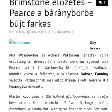
Brimstone előzetes –
1
Pearce a báránybőrbe
bújt farkas
PUBLIKÁLTA
2016. NOVEMBER 17.
KOIMBRA
Guy
Pearce,
Mia Wasikowska
és
Robert Pattinson
lehettek volna
eredetileg a főszereplők a westernben, ám egyedül csak
Pearce tartott ki. Wasikowska kimerültségre hivatkozva
mondta vissza a felkérést, a színésznőt
Dakota Fanning
váltotta. Pattinsonnak más elfoglaltsága akadt, helyére
Kit
Harrington
érkezett.
Martin Koolhoven
, a
Téli háború (Oorlogswinter)
rendezője
készítette a filmet. A direktor 7 éve már, hogy próbálja
összehozni a produkciót. A forgatás kezdete előtt úgy tűnt,