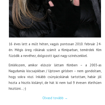
16 éves lett a múlt héten, vagyis pontosan 2010. február 24-
én. Mégis öreg rókának számít a filmiparban, temérdek film
fűződik a nevéhez, dolgozott igazi nagy színészekkel.
Emlékszem, amikor először láttam filmben – a 2003-as
Nagydumás kiscsajokban / Uptown girlsben – nem gondoltam,
hogy sokra viszi. Inkább csúnyácskának tartottam, habár jól
hozta a hisztis kislányt, de hát ki nem tud 9 évesen élethűen
hisztizni…;-)
Olvasd tovább
→