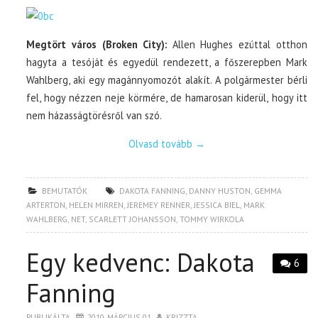
Megtört város (Broken City):
Allen Hughes ezúttal otthon
hagyta a tesóját és egyedül rendezett, a főszerepben Mark
Wahlberg, aki egy magánnyomozót alakít. A polgármester bérli
fel, hogy nézzen neje körmére, de hamarosan kiderül, hogy itt
nem házasságtörésről van szó.
Olvasd tovább
→
BEMUTATÓK
DAKOTA FANNING
,
DANNY HUSTON
,
GEMMA
ARTERTON
,
HELEN MIRREN
,
JEREMEY RENNER
,
JESSICA BIEL
,
MARK
WAHLBERG
,
NET
,
SCARLETT JOHANSSON
,
TOMMY WIRKOLA
Egy kedvenc: Dakota
6
Fanning
PUBLIKÁLTA
2010. MÁRCIUS 01.
KRIZZTA