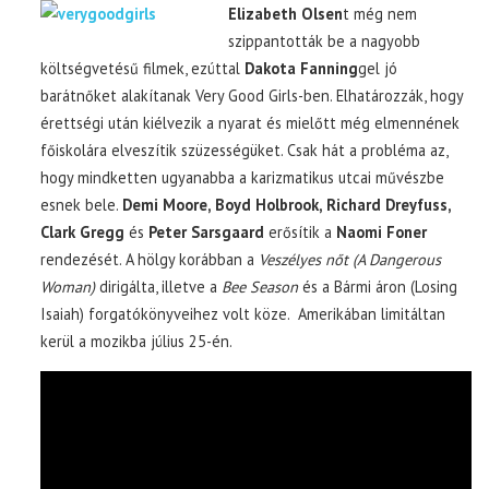
Elizabeth Olsen
t még nem
szippantották be a nagyobb
költségvetésű filmek, ezúttal
Dakota Fanning
gel jó
barátnőket alakítanak Very Good Girls-ben. Elhatározzák, hogy
érettségi után kiélvezik a nyarat és mielőtt még elmennének
főiskolára elveszítik szüzességüket. Csak hát a probléma az,
hogy mindketten ugyanabba a karizmatikus utcai művészbe
esnek bele.
Demi Moore, Boyd Holbrook, Richard Dreyfuss,
Clark Gregg
és
Peter Sarsgaard
erősítik a
Naomi Foner
rendezését. A hölgy korábban a
Veszélyes nőt (A Dangerous
Woman)
dirigálta, illetve a
Bee Season
és a Bármi áron (Losing
Isaiah) forgatókönyveihez volt köze. Amerikában limitáltan
kerül a mozikba július 25-én.