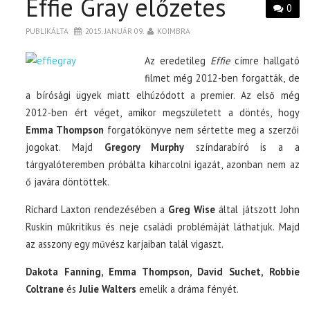
Effie Gray előzetes
0
PUBLIKÁLTA
2015. JANUÁR 09.
KOIMBRA
Az eredetileg
Effie
címre hallgató
filmet még 2012-ben forgatták, de
a bírósági ügyek miatt elhúzódott a premier. Az első még
2012-ben ért véget, amikor megszületett a döntés, hogy
Emma Thompson
forgatókönyve nem sértette meg a szerzői
jogokat. Majd
Gregory Murphy
színdarabíró is a a
tárgyalóteremben próbálta kiharcolni igazát, azonban nem az
ő javára döntöttek.
Richard Laxton rendezésében a
Greg Wise
által játszott John
Ruskin műkritikus és neje családi problémáját láthatjuk. Majd
az asszony egy művész karjaiban talál vigaszt.
Dakota Fanning, Emma Thompson, David Suchet, Robbie
Coltrane
és
Julie Walters
emelik a dráma fényét.