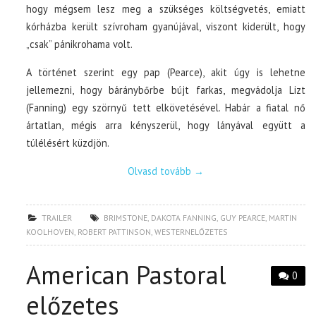
hogy mégsem lesz meg a szükséges költségvetés, emiatt
kórházba került szívroham gyanújával, viszont kiderült, hogy
„csak” pánikrohama volt.
A történet szerint egy pap (Pearce), akit úgy is lehetne
jellemezni, hogy báránybőrbe bújt farkas, megvádolja Lizt
(Fanning) egy szörnyű tett elkövetésével. Habár a fiatal nő
ártatlan, mégis arra kényszerül, hogy lányával együtt a
túlélésért küzdjön.
Olvasd tovább
→
TRAILER
BRIMSTONE
,
DAKOTA FANNING
,
GUY PEARCE
,
MARTIN
KOOLHOVEN
,
ROBERT PATTINSON
,
WESTERNELŐZETES
American Pastoral
0
előzetes