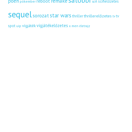
satöbbi
remake
poén
reboot
scifielőzetes
pókember
scifi
sequel
star wars
sorozat
thrillerelőzetes
thriller
tv
tv
vígjátékelőzetes
vígjáték
spot
uip
x men
életrajz