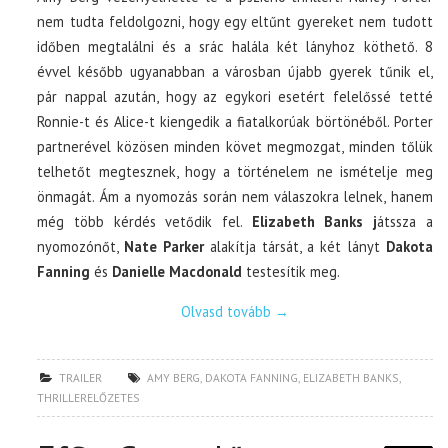
nem tudta feldolgozni, hogy egy eltűnt gyereket nem tudott
időben megtalálni és a srác halála két lányhoz köthető. 8
évvel később ugyanabban a városban újabb gyerek tűnik el,
pár nappal azután, hogy az egykori esetért felelőssé tetté
Ronnie-t és Alice-t kiengedik a fiatalkorúak börtönéből. Porter
partnerével közösen minden követ megmozgat, minden tőlük
telhetőt megtesznek, hogy a történelem ne ismételje meg
önmagát. Ám a nyomozás során nem válaszokra lelnek, hanem
még több kérdés vetődik fel.
Elizabeth Banks j
átssza a
nyomozónőt,
Nate Parker
alakítja társát, a két lányt
Dakota
Fanning
és
Danielle Macdonald
testesítik meg.
Olvasd tovább
→
TRAILER
AMY BERG
,
DAKOTA FANNING
,
ELIZABETH BANKS
,
THRILLERELŐZETES