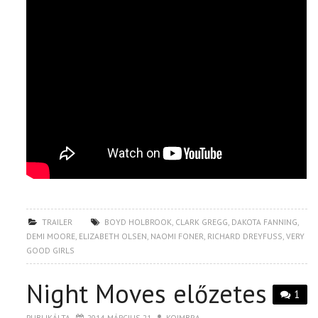
TRAILER
BOYD HOLBROOK
,
CLARK GREGG
,
DAKOTA FANNING
,
DEMI MOORE
,
ELIZABETH OLSEN
,
NAOMI FONER
,
RICHARD DREYFUSS
,
VERY
GOOD GIRLS
Night Moves előzetes
1
PUBLIKÁLTA
2014. MÁRCIUS 21.
KOIMBRA