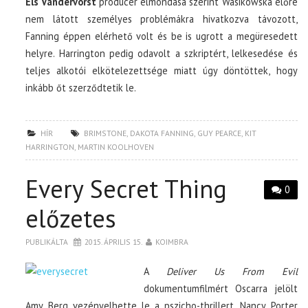
Els Vandervorst
producer elmondása szerint Wasikowska előre
nem látott személyes problémákra hivatkozva távozott,
Fanning éppen elérhető volt és be is ugrott a megüresedett
helyre. Harrington pedig odavolt a szkriptért, lelkesedése és
teljes alkotói elkötelezettsége miatt úgy döntöttek, hogy
inkább őt szerződtetik le.
HÍR
BRIMSTONE
,
DAKOTA FANNING
,
GUY PEARCE
,
KIT
HARRINGTON
,
MARTIN KOOLHOVEN
Every Secret Thing
0
előzetes
PUBLIKÁLTA
2015. ÁPRILIS 15.
KOIMBRA
A
Deliver Us From Evil
dokumentumfilmért Oscarra jelölt
Amy Berg vezényelhette le a pszicho-thrillert. Nancy Porter