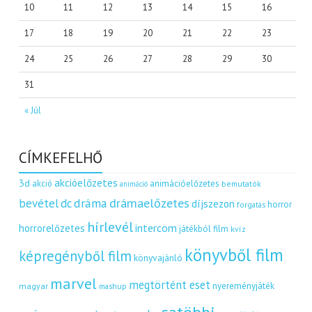
10
11
12
13
14
15
16
17
18
19
20
21
22
23
24
25
26
27
28
29
30
31
« Júl
CÍMKEFELHŐ
akcióelőzetes
3d
akció
animációelőzetes
bemutatók
animáció
dráma
drámaelőzetes
bevétel
dc
díjszezon
horror
forgatás
hírlevél
intercom
horrorelőzetes
játékból film
kvíz
könyvből film
képregényből film
könyvajánló
marvel
megtörtént eset
nyereményjáték
magyar
mashup