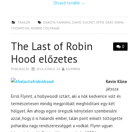
Olvasd tovább
→
TRAILER
DAKOTA FANNING
,
DAVID SUCHET
,
EFFIE GRAY
,
EMMA
THOMPSON
,
ROBBIE COLTRANE
The Last of Robin
0
Hood előzetes
PUBLIKÁLTA
2014. JÚNIUS 24.
KOIMBRA
Kevin Kline
játssza
Errol Flynnt, a hollywoodi sztárt, aki a nők kedvence volt és
természetesen mindig megpróbált meghódítani egy-két
hölgyet. Ám ahogy egyre öregszik kénytelen szembesülni
azzal, hogy ő is halandó ember, talán pont emiatt töltögette
poharába nagy rendszerességgel a vodkát. Flynn ugyan