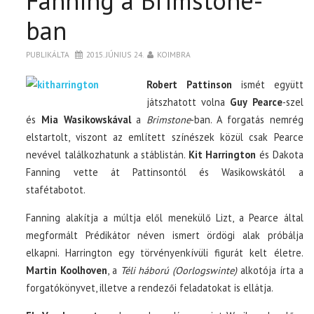
Fanning a Brimstone-
ban
PUBLIKÁLTA
2015. JÚNIUS 24.
KOIMBRA
Robert Pattinson
ismét együtt
játszhatott volna
Guy Pearce
-szel
és
Mia Wasikowskával
a
Brimstone
-ban. A forgatás nemrég
elstartolt, viszont az említett színészek közül csak Pearce
nevével találkozhatunk a stáblistán.
Kit Harrington
és Dakota
Fanning vette át Pattinsontól és Wasikowskától a
stafétabotot.
Fanning alakítja a múltja elől menekülő Lizt, a Pearce által
megformált Prédikátor néven ismert ördögi alak próbálja
elkapni. Harrington egy törvényenkívüli figurát kelt életre.
Martin Koolhoven
, a
Téli háború (Oorlogswinte)
alkotója írta a
forgatókönyvet, illetve a rendezői feladatokat is ellátja.