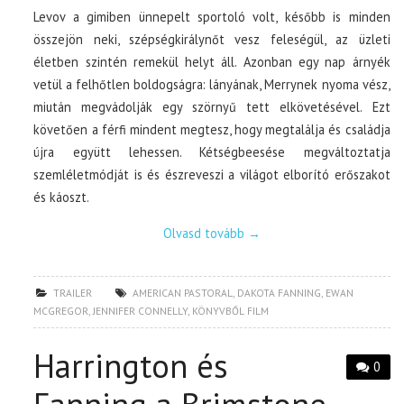
Levov a gimiben ünnepelt sportoló volt, később is minden
összejön neki, szépségkirálynőt vesz feleségül, az üzleti
életben szintén remekül helyt áll. Azonban egy nap árnyék
vetül a felhőtlen boldogságra: lányának, Merrynek nyoma vész,
miután megvádolják egy szörnyű tett elkövetésével. Ezt
követően a férfi mindent megtesz, hogy megtalálja és családja
újra együtt lehessen. Kétségbeesése megváltoztatja
szemléletmódját is és észreveszi a világot elborító erőszakot
és káoszt.
Olvasd tovább
→
TRAILER
AMERICAN PASTORAL
,
DAKOTA FANNING
,
EWAN
MCGREGOR
,
JENNIFER CONNELLY
,
KÖNYVBŐL FILM
Harrington és
0