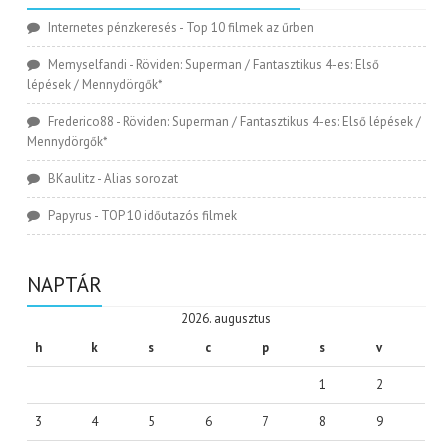
Internetes pénzkeresés
-
Top 10 filmek az űrben
Memyselfandi
-
Röviden: Superman / Fantasztikus 4-es: Első
lépések / Mennydörgők*
Frederico88
-
Röviden: Superman / Fantasztikus 4-es: Első lépések /
Mennydörgők*
BKaulitz
-
Alias sorozat
Papyrus
-
TOP 10 időutazós filmek
NAPTÁR
2026. augusztus
h
k
s
c
p
s
v
1
2
3
4
5
6
7
8
9