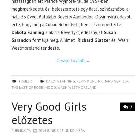
házasságban élt Patrice Wymore-ral, de 1957-ben
megismerkedett és beleszeretett egy fiatal színésznőbe, a
nála 33 évvel fiatalabb Beverly Aadlandba. Olyannyira odavolt
érte, hogy még a Cuban Rebel Girls-ben is szerepeltette.
Dakota Fanning
alakítja Beverly-t, édesanyját
Susan
Sarandon
formálja meg. A filmet
Richard Glatzer
és Wash
Westmoreland rendezte.
Olvasd tovább
→
TRAILER
DAKOTA FANNING
,
KEVIN KLINE
,
RICHARD GLATZER
,
THE LAST OF ROBIN HOOD
,
WASH WESTMORELAND
Very Good Girls
0
előzetes
PUBLIKÁLTA
2014. JÚNIUS 03.
KOIMBRA