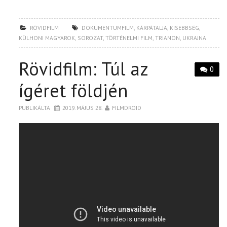
RÖVIDFILM
DOKUMENTUMFILM
,
KÁRPÁTALJA
,
KISEBBSÉG
,
KÜLHONI MAGYAROK
,
SOROZAT
,
TÖRTÉNELMI FILM
,
TRIANON
,
UKRAJNA
Rövidfilm: Túl az
0
ígéret földjén
PUBLIKÁLTA
2019. MÁJUS 28.
FILMDROID