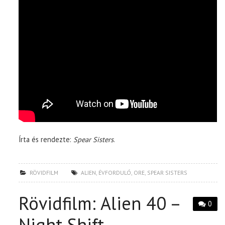
Írta és rendezte:
Spear Sisters
.
RÖVIDFILM
ALIEN
,
ÉVFORDULÓ
,
ORE
,
SPEAR SISTERS
Rövidfilm: Alien 40 –
0
Night Shift