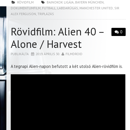
RÖVIDFILM
BAJNOKOK LIGÁJA
,
BAYERN MÜNCHEN
,
DOKUMENTUMFILM
,
FUTBALL
,
LABDARÚGÁS
,
MANCHESTER UNITED
,
SIR
ALEX FERGUSON
,
TRIPLÁZÁS
Rövidfilm: Alien 40 –
0
Alone / Harvest
PUBLIKÁLTA
2019. ÁPRILIS 30.
FILMDROID
A tegnapi Alien-napon befutott a két utolsó Alien-rövidfilm is.