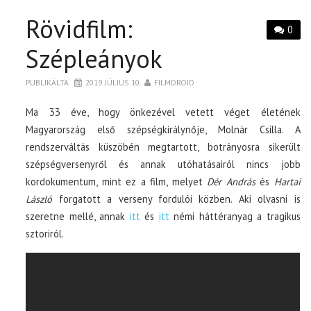
Rövidfilm:
0
Szépleányok
PUBLIKÁLTA
2019. JÚLIUS 10.
FILMDROID
Ma 33 éve, hogy önkezével vetett véget életének
Magyarország első szépségkirálynője, Molnár Csilla. A
rendszerváltás küszöbén megtartott, botrányosra sikerült
szépségversenyről és annak utóhatásairól nincs jobb
kordokumentum, mint ez a film, melyet
Dér András
és
Hartai
László
forgatott a verseny fordulói közben. Aki olvasni is
szeretne mellé, annak
itt
és
itt
némi háttéranyag a tragikus
sztoriról.