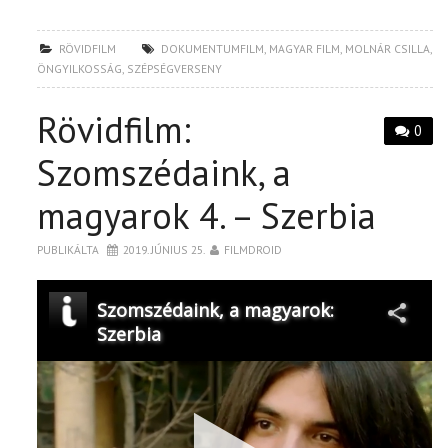
RÖVIDFILM
DOKUMENTUMFILM
,
MAGYAR FILM
,
MOLNÁR CSILLA
,
ÖNGYILKOSSÁG
,
SZÉPSÉGVERSENY
Rövidfilm:
0
Szomszédaink, a
magyarok 4. – Szerbia
PUBLIKÁLTA
2019. JÚNIUS 25.
FILMDROID