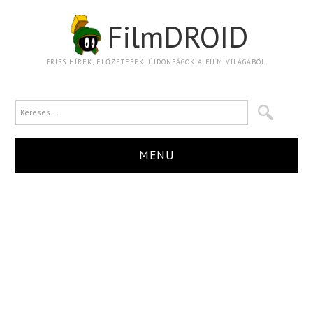
FilmDROID
FRISS HÍREK, ELŐZETESEK, ÚJDONSÁGOK A FILM VILÁGÁBÓL.
MENU
HÍR
TRAILER
KRITIKA
BOXOFFICE