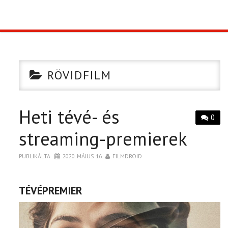
TOP10
KULISSZA
RÖVIDFILM
CIKK
Heti tévé- és
PÓLÓ RENDELÉS
0
streaming-premierek
PUBLIKÁLTA
2020. MÁJUS 16.
FILMDROID
TÉVÉPREMIER