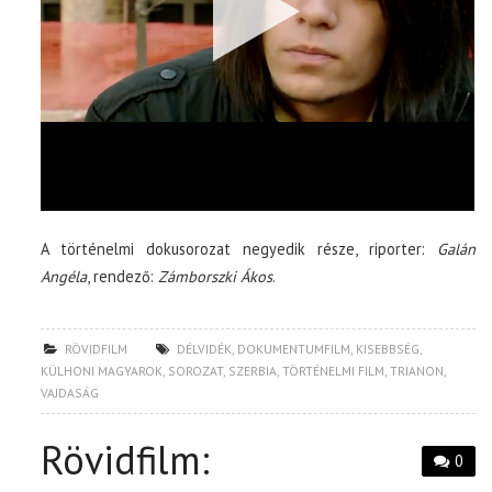
A történelmi dokusorozat negyedik része, riporter:
Galán
Angéla
, rendező:
Zámborszki Ákos
.
RÖVIDFILM
DÉLVIDÉK
,
DOKUMENTUMFILM
,
KISEBBSÉG
,
KÜLHONI MAGYAROK
,
SOROZAT
,
SZERBIA
,
TÖRTÉNELMI FILM
,
TRIANON
,
VAJDASÁG
Rövidfilm:
0