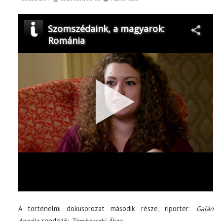
A történelmi dokusorozat második része, riporter:
Galán
Angéla
, rendező:
Zámborszki Ákos
.