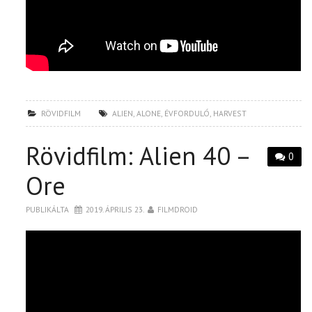
RÖVIDFILM
ALIEN
,
ALONE
,
ÉVFORDULÓ
,
HARVEST
Rövidfilm: Alien 40 –
0
Ore
PUBLIKÁLTA
2019. ÁPRILIS 23.
FILMDROID