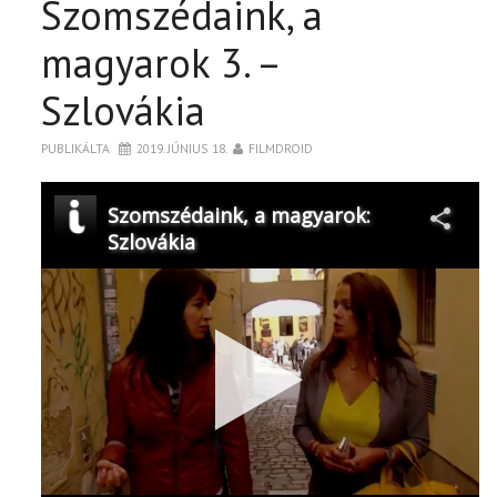
Szomszédaink, a
magyarok 3. –
Szlovákia
PUBLIKÁLTA
2019. JÚNIUS 18.
FILMDROID