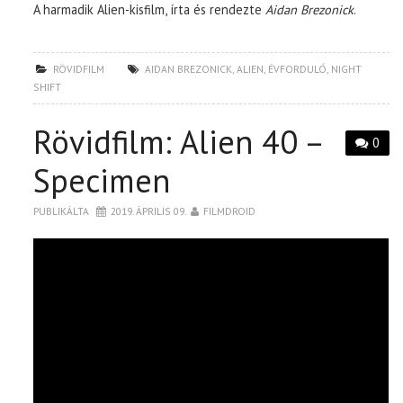
A harmadik Alien-kisfilm, írta és rendezte
Aidan Brezonick
.
RÖVIDFILM
AIDAN BREZONICK
,
ALIEN
,
ÉVFORDULÓ
,
NIGHT
SHIFT
Rövidfilm: Alien 40 –
0
Specimen
PUBLIKÁLTA
2019. ÁPRILIS 09.
FILMDROID