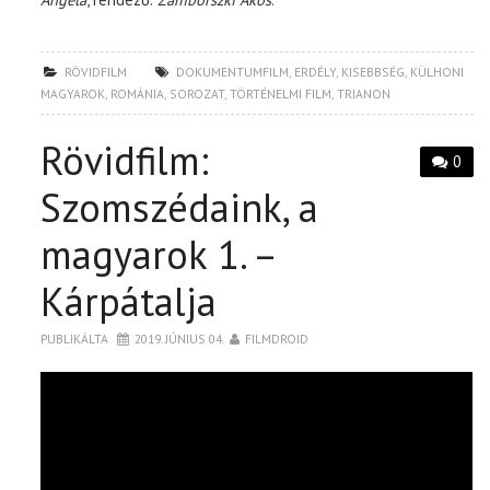
RÖVIDFILM
DOKUMENTUMFILM
,
ERDÉLY
,
KISEBBSÉG
,
KÜLHONI
MAGYAROK
,
ROMÁNIA
,
SOROZAT
,
TÖRTÉNELMI FILM
,
TRIANON
Rövidfilm:
0
Szomszédaink, a
magyarok 1. –
Kárpátalja
PUBLIKÁLTA
2019. JÚNIUS 04.
FILMDROID