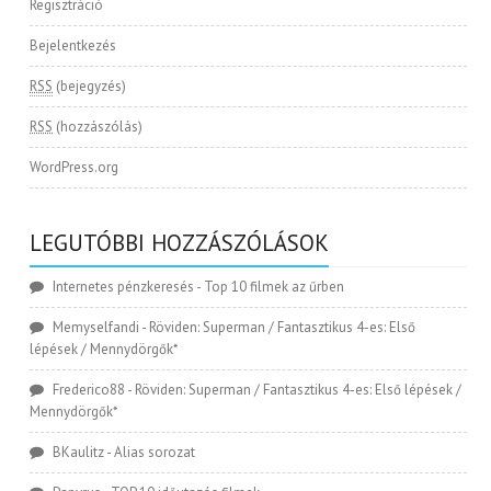
Regisztráció
Bejelentkezés
RSS
(bejegyzés)
RSS
(hozzászólás)
WordPress.org
LEGUTÓBBI HOZZÁSZÓLÁSOK
Internetes pénzkeresés
-
Top 10 filmek az űrben
Memyselfandi
-
Röviden: Superman / Fantasztikus 4-es: Első
lépések / Mennydörgők*
Frederico88
-
Röviden: Superman / Fantasztikus 4-es: Első lépések /
Mennydörgők*
BKaulitz
-
Alias sorozat