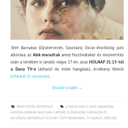
Tóth Barnabás
(Újratervezés, Susotázs) Oscar-shortlistig jutó
alkotása, az
Akik maradtak
annyi fesztiválsiker és mozivetítés
után a tévében is landol: május 17-én, azaz
HOLNAP 21.15-től
a Duna TV-n
látható! Az intim hangulatú, érzékeny filmről
kritikánk itt olvasható
.
Olvasd tovább
→
BEMUTATÓK
,
RÖVIDFILM
A MÁSIK MISSY
,
AKIK MARADTAK
,
AURORA
,
BÁRKÁK VAGYUNK
,
CAPONE
,
ÉLŐSKÖDŐK
,
FÁJDALOM ÉS
DICSŐSÉG
,
RÖVIDFILM
,
SCOOBY
,
TÓTH BARNABÁS
,
TV-AJÁNLÓ
,
VÉRCSÉK