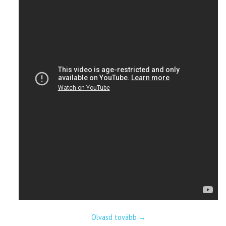
Olvasd tovább
→