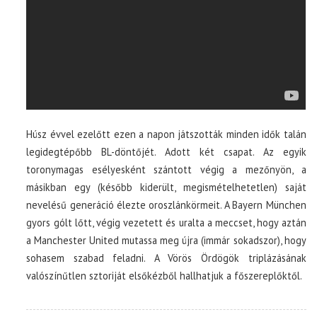
Húsz évvel ezelőtt ezen a napon játszották minden idők talán
legidegtépőbb BL-döntőjét. Adott két csapat. Az egyik
toronymagas esélyesként szántott végig a mezőnyön, a
másikban egy (később kiderült, megismételhetetlen) saját
nevelésű generáció élezte oroszlánkörmeit. A Bayern München
gyors gólt lőtt, végig vezetett és uralta a meccset, hogy aztán
a Manchester United mutassa meg újra (immár sokadszor), hogy
sohasem szabad feladni. A Vörös Ördögök triplázásának
valószínűtlen sztoriját elsőkézből hallhatjuk a főszereplőktől.