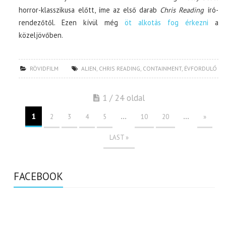
horror-klasszikusa előtt, íme az első darab
Chris Reading
író-
rendezőtől. Ezen kívül még
öt alkotás fog érkezni
a
közeljövőben.
RÖVIDFILM
ALIEN
,
CHRIS READING
,
CONTAINMENT
,
ÉVFORDULÓ
1 / 24 oldal
1
...
...
2
3
4
5
10
20
»
LAST »
FACEBOOK