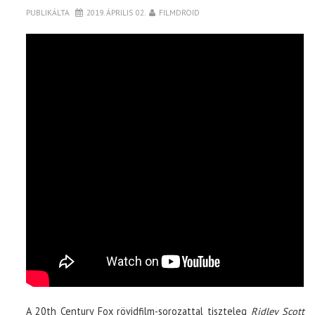
PUBLIKÁLTA
2019. ÁPRILIS 02.
FILMDROID
A 20th Century Fox rövidfilm-sorozattal tiszteleg
Ridley Scott