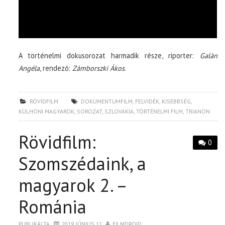
A történelmi dokusorozat harmadik része, riporter:
Galán
Angéla
, rendező:
Zámborszki Ákos
.
RÖVIDFILM
DOKUMENTUMFILM
,
FELVIDÉK
,
KISEBBSÉG
,
KÜLHONI MAGYAROK
,
SOROZAT
,
SZLOVÁKIA
,
TÖRTÉNELMI FILM
,
TRIANON
Rövidfilm:
0
Szomszédaink, a
magyarok 2. –
Románia
PUBLIKÁLTA
2019. JÚNIUS 11.
FILMDROID