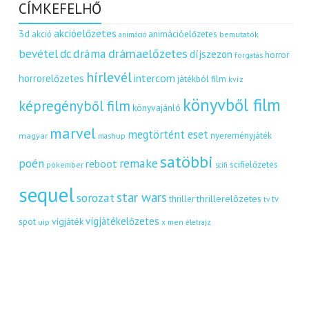
CÍMKEFELHŐ
akcióelőzetes
3d
akció
animációelőzetes
bemutatók
animáció
dráma
drámaelőzetes
bevétel
dc
díjszezon
horror
forgatás
hírlevél
intercom
horrorelőzetes
játékból film
kvíz
könyvből film
képregényből film
könyvajánló
marvel
megtörtént eset
nyereményjáték
magyar
mashup
satöbbi
remake
poén
reboot
scifielőzetes
pókember
scifi
sequel
star wars
sorozat
thrillerelőzetes
thriller
tv
tv
vígjátékelőzetes
vígjáték
spot
uip
x men
életrajz