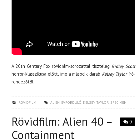
A 20th Century Fox rövidfilm-sorozattal tiszteleg
Ridley Scott
horror-klasszikusa előtt, íme a második darab
Kelsey Taylor
író-
rendezőtől.
RÖVIDFILM
ALIEN
,
ÉVFORDULÓ
,
KELSEY TAYLOR
,
SPECIMEN
Rövidfilm: Alien 40 –
0
Containment