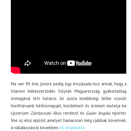
Ma van 99 éve, jövőre pedig egy évszázada lesz annak, hogy a
trianoni békeszerződés folytán Magyarország gyakorlatilag
önmagával lett határos. Az azóta kisebbségi létbe szorult
honfitársaink hétköznapjait, küzdelmeit és örömeit mutatja be
újszerűen
Zámborszki Ákos
rendező és
Galán Angéla
riporter.
Íme az első epizód, amelyet hamarosan még újabbak követnek.
A vállalkozásról bővebben
itt olvashatsz
.