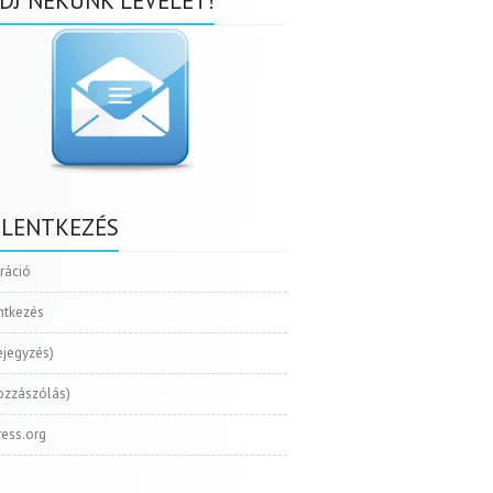
DJ NEKÜNK LEVELET!
ELENTKEZÉS
tráció
ntkezés
ejegyzés)
ozzászólás)
ess.org