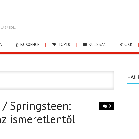
ILÁGÁBÓL.
A
BOXOFFICE
TOP10
KULISSZA
CIKK
FAC
 / Springsteen:
0
z ismeretlentől