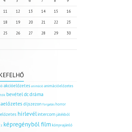
4
5
6
7
8
9
11
12
13
14
15
16
18
19
20
21
22
23
25
26
27
28
29
30
KEFELHŐ
akcióelőzetes
ió
animációelőzetes
animáció
dráma
bevétel
dc
tók
aelőzetes
díjszezon
horror
forgatás
hírlevél
intercom
relőzetes
játékból
képregényből film
könyvajánló
íz