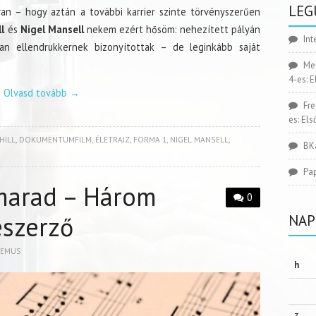
LEG
van – hogy aztán a további karrier szinte törvényszerűen
l
és
Nigel Mansell
nekem ezért hősöm: nehezített pályán
Int
lan ellendrukkernek bizonyítottak – de leginkább saját
Me
4-es: 
Olvasd tovább
→
Fr
es: El
HILL
,
DOKUMENTUMFILM
,
ÉLETRAJZ
,
FORMA 1
,
NIGEL MANSELL
,
BK
Pa
marad – Három
0
eszerző
NAP
DEMUS
h