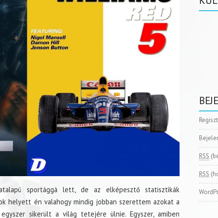
KÜL
BEJ
Regisz
Bejele
RSS
(b
RSS
(h
alapú sportággá lett, de az elképesztő statisztikák
WordPr
k helyett én valahogy mindig jobban szerettem azokat a
egyszer sikerült a világ tetejére ülnie. Egyszer, amiben