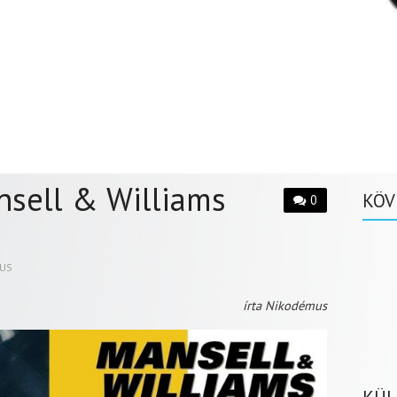
ansell & Williams
KÖV
0
US
írta Nikodémus