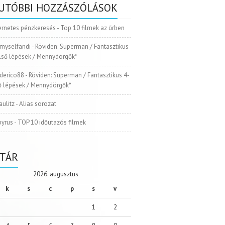
UTÓBBI HOZZÁSZÓLÁSOK
ernetes pénzkeresés
-
Top 10 filmek az űrben
myselfandi
-
Röviden: Superman / Fantasztikus
Első lépések / Mennydörgők*
ederico88
-
Röviden: Superman / Fantasztikus 4-
ső lépések / Mennydörgők*
aulitz
-
Alias sorozat
pyrus
-
TOP 10 időutazós filmek
TÁR
2026. augusztus
k
s
c
p
s
v
1
2