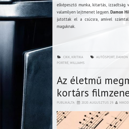
elképesztő munka, kitartás, izzadtság 
valamilyen lejtmenet legyen.
Damon Hil
jutottak el a csúcsra, amivel számta
maguknak.
CIKK
,
KRITIKA
AUTÓSPORT
,
DAMON 
PORTRÉ
,
WILLIAMS
Az életmű meg
kortárs filmzen
PUBLIKÁLTA
2020. AUGUSZTUS 29.
NIKO