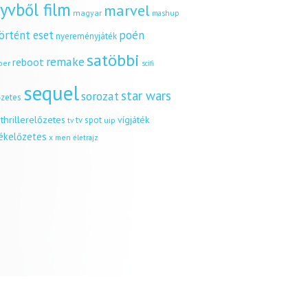
yvből film
marvel
magyar
mashup
örtént eset
poén
nyereményjáték
satöbbi
remake
reboot
ber
scifi
sequel
star wars
sorozat
őzetes
thrillerelőzetes
vígjáték
tv spot
uip
tv
tékelőzetes
x men
életrajz