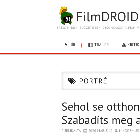
FilmDROID
FRISS HÍREK, ELŐZETESEK, ÚJDONSÁGOK A FILM V
HÍR
TRAILER
KRITIK
PORTRÉ
Sehol se otthon
Szabadíts meg a
PUBLIKÁLTA
2026. MÁJUS 10.
NIKODEMUS