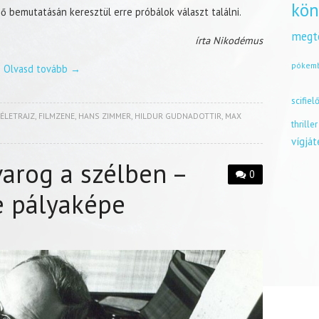
kön
 bemutatásán keresztül erre próbálok választ találni.
megt
írta Nikodémus
pókem
Olvasd tovább
→
scifiel
ÉLETRAJZ
,
FILMZENE
,
HANS ZIMMER
,
HILDUR GUDNADOTTIR
,
MAX
thriller
vígjá
arog a szélben –
0
e pályaképe