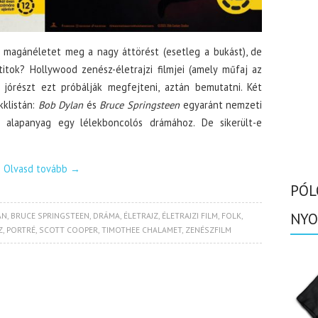
, a magánéletet meg a nagy áttörést (esetleg a bukást), de
itok? Hollywood zenész-életrajzi filmjei (amely műfaj az
) jórészt ezt próbálják megfejteni, aztán bemutatni. Két
kklistán:
Bob Dylan
és
Bruce Springsteen
egyaránt nemzeti
ó alapanyag egy lélekboncolós drámához. De sikerült-e
Olvasd tovább
→
PÓL
NYO
AN
,
BRUCE SPRINGSTEEN
,
DRÁMA
,
ÉLETRAJZ
,
ÉLETRAJZI FILM
,
FOLK
,
Z
,
PORTRÉ
,
SCOTT COOPER
,
TIMOTHEE CHALAMET
,
ZENÉSZFILM