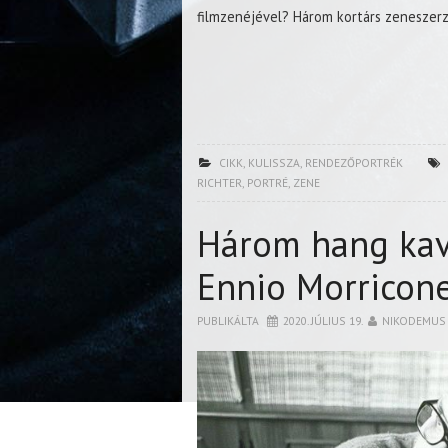
filmzenéjével? Három kortárs zeneszerző
CIKK
,
KULISSZA
,
RENDEZŐPORTRÉK
RICHTER
,
PORTRÉ
,
ZENE
Három hang kav
Ennio Morricon
PUBLIKÁLTA
2020. JÚLIUS 19.
NIKODEMUS