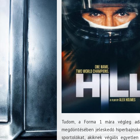
Tudom, a Forma 1 mára végleg adat
megdöntésében jeleskedő hiperbajnoko
sportolókat, akiknek végülis egyetlen 