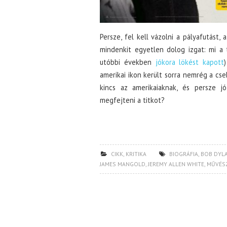
Persze, fel kell vázolni a pályafutást
mindenkit egyetlen dolog izgat: mi a t
utóbbi években
jókora lökést kapott
amerikai ikon került sorra nemrég a cse
kincs az amerikaiaknak, és persze j
megfejteni a titkot?
CIKK
,
KRITIKA
BIOGRÁFIA
,
BOB DYL
JAMES MANGOLD
,
JEREMY ALLEN WHITE
,
MŰVÉS