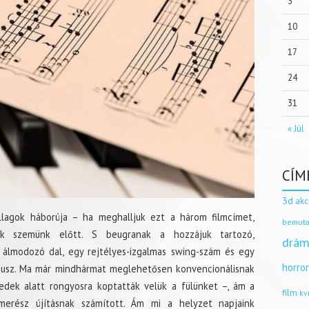
3
10
17
24
31
« Júl
CÍM
3d
akc
illagok háborúja – ha meghalljuk ezt a három filmcímet,
bemuta
ek szemünk előtt. S beugranak a hozzájuk tartozó,
drám
 álmodozó dal, egy rejtélyes-izgalmas swing-szám és egy
horro
mnusz. Ma már mindhármat meglehetősen konvencionálisnak
zedek alatt rongyosra koptatták velük a fülünket –, ám a
film
kv
erész újításnak számított. Ám mi a helyzet napjaink