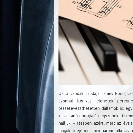
Óz, a csodák csodája, James Bond, Cs
azonnal ikonikus jelenetek peregn
összetéveszthetetlen dallamok is: egy
kicsattanó energiájú nagyzenekari hi
halljuk – részben azért, mert az évti
maguk idejében mindhárom alkotás m