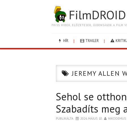
FilmDROID
FRISS HÍREK, ELŐZETESEK, ÚJDONSÁGOK A FILM V
HÍR
TRAILER
KRITIK
JEREMY ALLEN 
Sehol se otthon
Szabadíts meg a
PUBLIKÁLTA
2026. MÁJUS 10.
NIKODEMUS