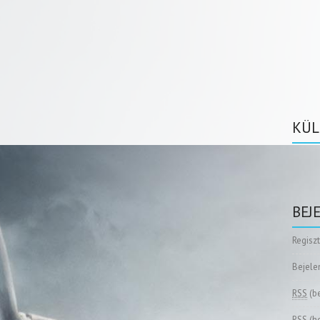
KÜL
BEJ
Regisz
Bejele
RSS
(b
RSS
(h