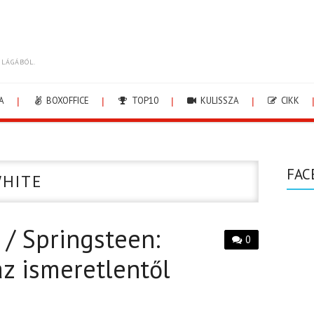
ILÁGÁBÓL.
A
BOXOFFICE
TOP10
KULISSZA
CIKK
FAC
WHITE
 / Springsteen:
0
z ismeretlentől