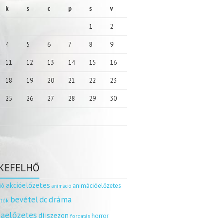
k
s
c
p
s
v
1
2
4
5
6
7
8
9
11
12
13
14
15
16
18
19
20
21
22
23
25
26
27
28
29
30
KEFELHŐ
akcióelőzetes
ió
animációelőzetes
animáció
dráma
bevétel
dc
tók
aelőzetes
díjszezon
horror
forgatás