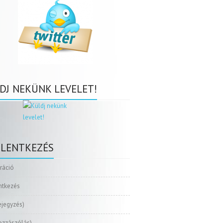
DJ NEKÜNK LEVELET!
ELENTKEZÉS
tráció
ntkezés
ejegyzés)
ozzászólás)