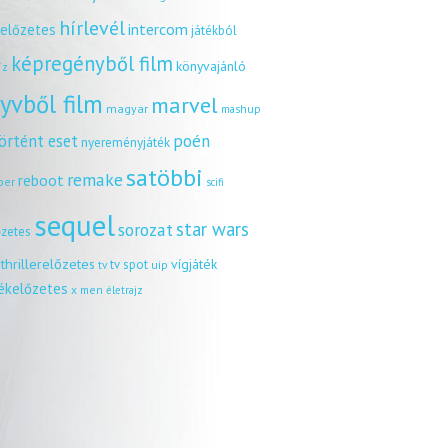
hírlevél
intercom
relőzetes
játékból
képregényből film
könyvajánló
íz
yvből film
marvel
magyar
mashup
örtént eset
poén
nyereményjáték
satöbbi
remake
reboot
ber
scifi
sequel
star wars
sorozat
őzetes
thrillerelőzetes
vígjáték
tv spot
uip
tv
tékelőzetes
x men
életrajz