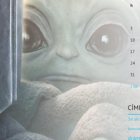
h
3
10
17
24
31
« Júl
CÍM
3d
akc
bemuta
drám