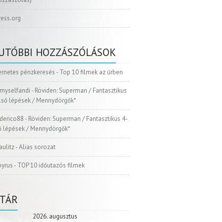
ess.org
UTÓBBI HOZZÁSZÓLÁSOK
ernetes pénzkeresés
-
Top 10 filmek az űrben
myselfandi
-
Röviden: Superman / Fantasztikus
Első lépések / Mennydörgők*
ederico88
-
Röviden: Superman / Fantasztikus 4-
ső lépések / Mennydörgők*
aulitz
-
Alias sorozat
pyrus
-
TOP 10 időutazós filmek
TÁR
2026. augusztus