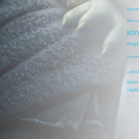
horro
film
kv
kön
megt
pókem
scifiel
thriller
vígjá