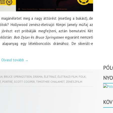
, a magánéletet meg a nagy áttörést (esetleg a bukást), de
itok? Hollywood zenész-életrajzi filmjei (amely műfaj az
) jórészt ezt próbálják megfejteni, aztán bemutatni. Két
kklistán:
Bob Dylan
és
Bruce Springsteen
egyaránt nemzeti
ó alapanyag egy lélekboncolós drámához. De sikerült-e
Olvasd tovább
→
PÓL
NYO
AN
,
BRUCE SPRINGSTEEN
,
DRÁMA
,
ÉLETRAJZ
,
ÉLETRAJZI FILM
,
FOLK
,
Z
,
PORTRÉ
,
SCOTT COOPER
,
TIMOTHEE CHALAMET
,
ZENÉSZFILM
KÖV