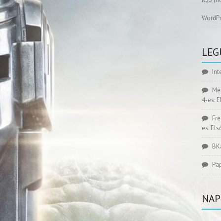
WordPr
LEG
Int
Me
4-es: 
Fr
es: El
BK
Pa
NAP