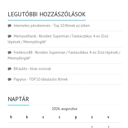
LEGUTÓBBI HOZZÁSZÓLÁSOK
Internetes pénzkeresés
-
Top 10 filmek az űrben
Memyselfandi
-
Röviden: Superman / Fantasztikus 4-es: Első
lépések / Mennydörgők*
Frederico88
-
Röviden: Superman / Fantasztikus 4-es: Első lépések /
Mennydörgők*
BKaulitz
-
Alias sorozat
Papyrus
-
TOP 10 időutazós filmek
NAPTÁR
2026. augusztus
h
k
s
c
p
s
v
1
2