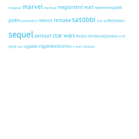
marvel
megtörtént eset
nyereményjáték
magyar
mashup
satöbbi
remake
poén
reboot
scifielőzetes
pókember
scifi
sequel
star wars
sorozat
thrillerelőzetes
thriller
tv
tv
vígjátékelőzetes
vígjáték
spot
uip
x men
életrajz