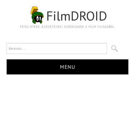
FilmDROID
FRISS HÍREK, ELŐZETESEK, ÚJDONSÁGOK A FILM VILÁGÁBÓL.
MENU
HÍR
TRAILER
KRITIKA
BOXOFFICE