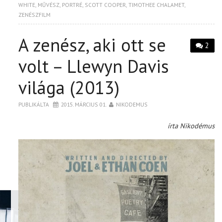
WHITE
,
MŰVÉSZ
,
PORTRÉ
,
SCOTT COOPER
,
TIMOTHEE CHALAMET
,
ZENÉSZFILM
A zenész, aki ott se
2
volt – Llewyn Davis
világa (2013)
PUBLIKÁLTA
2015. MÁRCIUS 01.
NIKODEMUS
írta Nikodémus