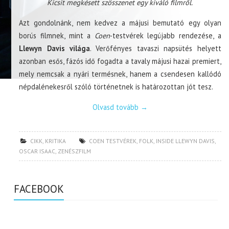
Kicsit megkésett szösszenet egy kiváló filmről.
Azt gondolnánk, nem kedvez a májusi bemutató egy olyan
borús filmnek, mint a
Coen
-testvérek legújabb rendezése, a
Llewyn Davis világa
. Verőfényes tavaszi napsütés helyett
azonban esős, fázós idő fogadta a tavaly májusi hazai premiert,
mely nemcsak a nyári termésnek, hanem a csendesen kallódó
népdalénekesről szóló történetnek is határozottan jót tesz.
Olvasd tovább
→
CIKK
,
KRITIKA
COEN TESTVÉREK
,
FOLK
,
INSIDE LLEWYN DAVIS
,
OSCAR ISAAC
,
ZENÉSZFILM
FACEBOOK