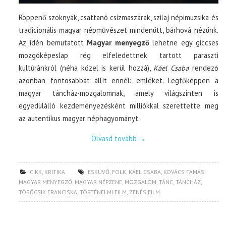
Röppenő szoknyák, csattanó csizmaszárak, szilaj népimuzsika és
tradicionális magyar népművészet mindenütt, bárhová nézünk.
Az idén bemutatott
Magyar menyegző
lehetne egy giccses
mozgóképeslap rég elfeledettnek tartott paraszti
kultúránkról (néha közel is kerül hozzá),
Káel Csaba
rendező
azonban fontosabbat állít ennél: emléket. Legfőképpen a
magyar táncház-mozgalomnak, amely világszinten is
egyedülálló kezdeményezésként milliókkal szerettette meg
az autentikus magyar néphagyományt.
Olvasd tovább
→
CIKK
,
KRITIKA
ESKÜVŐ
,
FOLK
,
KÁEL CSABA
,
KOVÁCS TAMÁS
,
MAGYAR MENYEGZŐ
,
MAGYAR NÉPZENE
,
MOZGALOM
,
TÁNC
,
TÁNCHÁZ
,
TÖRŐCSIK FRANCISKA
,
TÖRTÉNELMI FILM
,
ZENÉS FILM