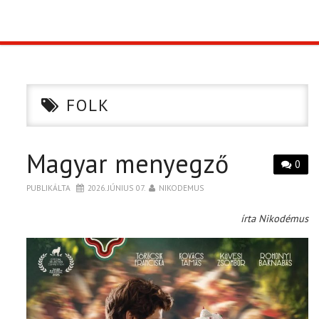
TOP10
KULISSZA
FOLK
CIKK
Magyar menyegző
PÓLÓ RENDELÉS
0
PUBLIKÁLTA
2026. JÚNIUS 07.
NIKODEMUS
írta Nikodémus