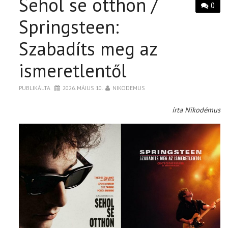
Sehol se otthon /
0
Springsteen:
Szabadíts meg az
ismeretlentől
PUBLIKÁLTA
2026. MÁJUS 10.
NIKODEMUS
írta Nikodémus