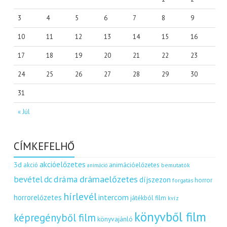
3
4
5
6
7
8
9
10
11
12
13
14
15
16
17
18
19
20
21
22
23
24
25
26
27
28
29
30
31
« Júl
CÍMKEFELHŐ
akcióelőzetes
3d
akció
animációelőzetes
bemutatók
animáció
dráma
drámaelőzetes
bevétel
dc
díjszezon
horror
forgatás
hírlevél
intercom
horrorelőzetes
játékból film
kvíz
könyvből film
képregényből film
könyvajánló