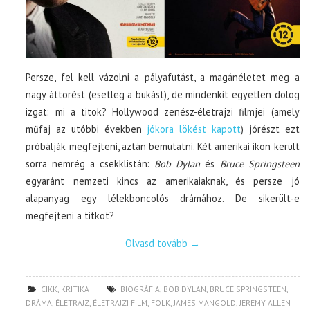
Persze, fel kell vázolni a pályafutást, a magánéletet meg a
nagy áttörést (esetleg a bukást), de mindenkit egyetlen dolog
izgat: mi a titok? Hollywood zenész-életrajzi filmjei (amely
műfaj az utóbbi években
jókora lökést kapott
) jórészt ezt
próbálják megfejteni, aztán bemutatni. Két amerikai ikon került
sorra nemrég a csekklistán:
Bob Dylan
és
Bruce Springsteen
egyaránt nemzeti kincs az amerikaiaknak, és persze jó
alapanyag egy lélekboncolós drámához. De sikerült-e
megfejteni a titkot?
Olvasd tovább
→
CIKK
,
KRITIKA
BIOGRÁFIA
,
BOB DYLAN
,
BRUCE SPRINGSTEEN
,
DRÁMA
,
ÉLETRAJZ
,
ÉLETRAJZI FILM
,
FOLK
,
JAMES MANGOLD
,
JEREMY ALLEN