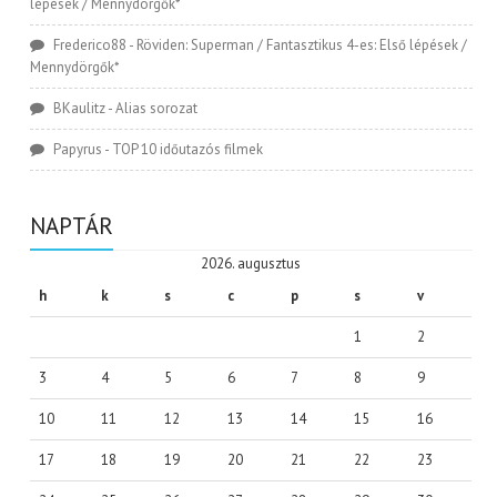
lépések / Mennydörgők*
Frederico88
-
Röviden: Superman / Fantasztikus 4-es: Első lépések /
Mennydörgők*
BKaulitz
-
Alias sorozat
Papyrus
-
TOP 10 időutazós filmek
NAPTÁR
2026. augusztus
h
k
s
c
p
s
v
1
2
3
4
5
6
7
8
9
10
11
12
13
14
15
16
17
18
19
20
21
22
23