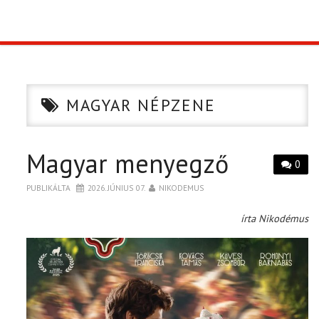
TOP10
KULISSZA
MAGYAR NÉPZENE
CIKK
Magyar menyegző
PÓLÓ RENDELÉS
0
PUBLIKÁLTA
2026. JÚNIUS 07.
NIKODEMUS
írta Nikodémus