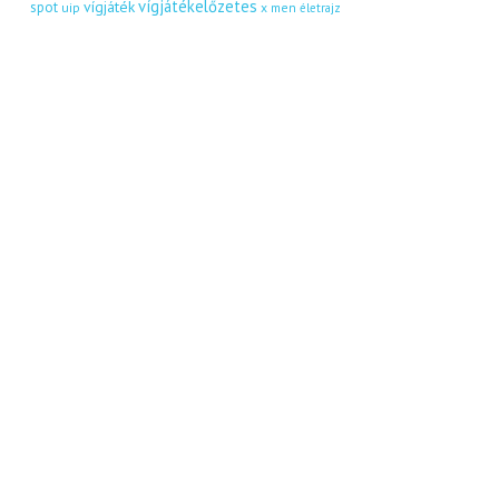
vígjátékelőzetes
vígjáték
spot
uip
x men
életrajz