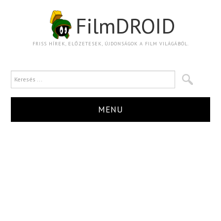
FilmDROID
FRISS HÍREK, ELŐZETESEK, ÚJDONSÁGOK A FILM VILÁGÁBÓL.
MENU
HÍR
TRAILER
KRITIKA
BOXOFFICE