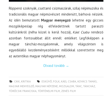
Röppenő szoknyák, csattanó csizmaszárak, szilaj népimuzsika és
tradicionális magyar népművészet mindenütt, bárhová nézünk.
Az idén bemutatott
Magyar menyegző
lehetne egy giccses
mozgóképeslap rég elfeledettnek tartott paraszti
kultúránkról (néha közel is kerül hozzá),
Káel Csaba
rendező
azonban fontosabbat állít ennél: emléket. Legfőképpen a
magyar táncház-mozgalomnak, amely világszinten is
egyedülálló kezdeményezésként milliókkal szerettette meg
az autentikus magyar néphagyományt.
Olvasd tovább
→
CIKK
,
KRITIKA
ESKÜVŐ
,
FOLK
,
KÁEL CSABA
,
KOVÁCS TAMÁS
,
MAGYAR MENYEGZŐ
,
MAGYAR NÉPZENE
,
MOZGALOM
,
TÁNC
,
TÁNCHÁZ
,
TÖRŐCSIK FRANCISKA
,
TÖRTÉNELMI FILM
,
ZENÉS FILM