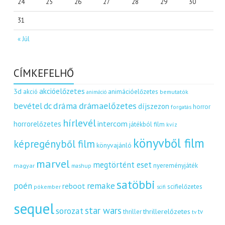
24
25
26
27
28
29
30
31
« Júl
CÍMKEFELHŐ
akcióelőzetes
3d
akció
animációelőzetes
bemutatók
animáció
dráma
drámaelőzetes
bevétel
dc
díjszezon
horror
forgatás
hírlevél
intercom
horrorelőzetes
játékból film
kvíz
könyvből film
képregényből film
könyvajánló
marvel
megtörtént eset
nyereményjáték
magyar
mashup
satöbbi
remake
poén
reboot
scifielőzetes
pókember
scifi
sequel
star wars
sorozat
thrillerelőzetes
thriller
tv
tv