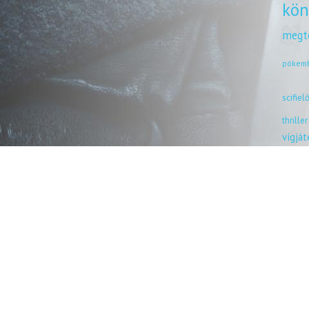
kön
megt
pókem
scifiel
thriller
vígjá