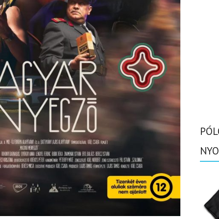
PÓL
NYO