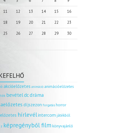
4
5
6
7
8
9
11
12
13
14
15
16
18
19
20
21
22
23
25
26
27
28
29
30
KEFELHŐ
akcióelőzetes
ió
animációelőzetes
animáció
dráma
bevétel
dc
tók
aelőzetes
díjszezon
horror
forgatás
hírlevél
intercom
relőzetes
játékból
képregényből film
könyvajánló
íz