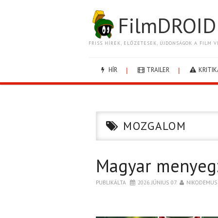
FilmDROID
FRISS HÍREK, ELŐZETESEK, ÚJDONSÁGOK A FILM V
HÍR
TRAILER
KRITIK
MOZGALOM
Magyar menyeg
PUBLIKÁLTA
2026. JÚNIUS 07.
NIKODEMUS