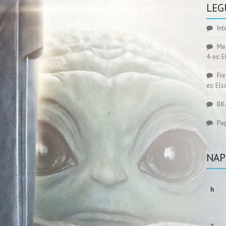
LEG
Int
Me
4-es: 
Fr
es: El
BK
Pa
NAP
h