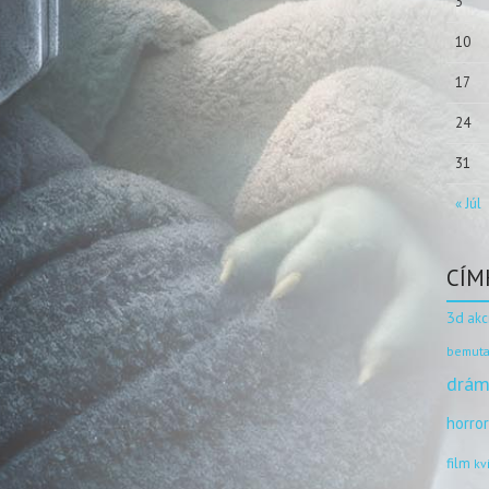
3
10
17
24
31
« Júl
CÍM
3d
akc
bemuta
drám
horro
film
kv