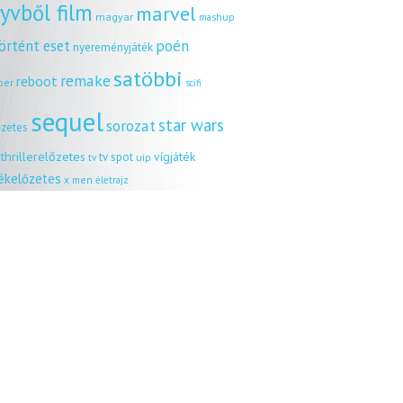
yvből film
marvel
magyar
mashup
örtént eset
poén
nyereményjáték
satöbbi
remake
reboot
ber
scifi
sequel
star wars
sorozat
őzetes
thrillerelőzetes
vígjáték
tv spot
uip
tv
tékelőzetes
x men
életrajz