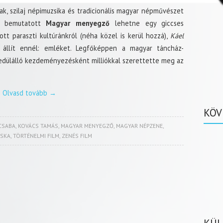
k, szilaj népimuzsika és tradicionális magyar népművészet
én bemutatott
Magyar menyegző
lehetne egy giccses
t paraszti kultúránkról (néha közel is kerül hozzá),
Káel
llít ennél: emléket. Legfőképpen a magyar táncház-
edülálló kezdeményezésként milliókkal szerettette meg az
Olvasd tovább
→
KÖV
CSABA
,
KOVÁCS TAMÁS
,
MAGYAR MENYEGZŐ
,
MAGYAR NÉPZENE
,
ISKA
,
TÖRTÉNELMI FILM
,
ZENÉS FILM