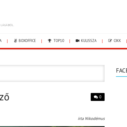
ILÁGÁBÓL.
A
BOXOFFICE
TOP10
KULISSZA
CIKK
FAC
ző
0
írta Nikodémus