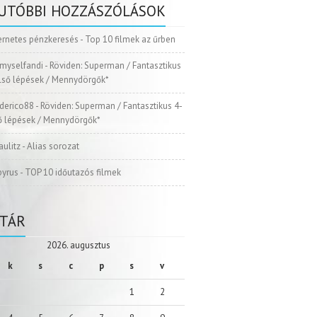
UTÓBBI HOZZÁSZÓLÁSOK
ernetes pénzkeresés
-
Top 10 filmek az űrben
myselfandi
-
Röviden: Superman / Fantasztikus
Első lépések / Mennydörgők*
ederico88
-
Röviden: Superman / Fantasztikus 4-
ső lépések / Mennydörgők*
aulitz
-
Alias sorozat
pyrus
-
TOP 10 időutazós filmek
TÁR
2026. augusztus
k
s
c
p
s
v
1
2