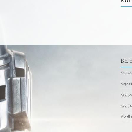
KÜL
BEJ
Regisz
Bejele
RSS
(b
RSS
(h
WordPr