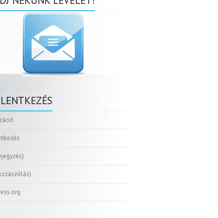
DJ NEKÜNK LEVELET!
ELENTKEZÉS
tráció
ntkezés
ejegyzés)
ozzászólás)
ess.org