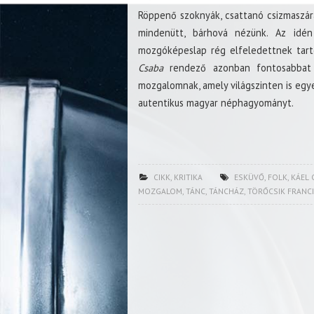
Röppenő szoknyák, csattanó csizmaszára
mindenütt, bárhová nézünk. Az id
mozgóképeslap rég elfeledettnek tartot
Csaba
rendező azonban fontosabbat á
mozgalomnak, amely világszinten is egy
autentikus magyar néphagyományt.
CIKK
,
KRITIKA
ESKÜVŐ
,
FOLK
,
KÁEL 
MOZGALOM
,
TÁNC
,
TÁNCHÁZ
,
TÖRŐCSIK FRANC