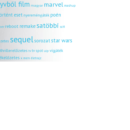
yvből film
marvel
magyar
mashup
örtént eset
poén
nyereményjáték
satöbbi
remake
reboot
ber
scifi
sequel
star wars
sorozat
őzetes
thrillerelőzetes
vígjáték
tv spot
uip
tv
tékelőzetes
x men
életrajz