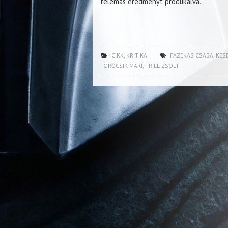
felemás eredményt produkálva.
CIKK
,
KRITIKA
FAZEKAS CSABA
,
KES
TÖRŐCSIK MARI
,
TRILL ZSOLT