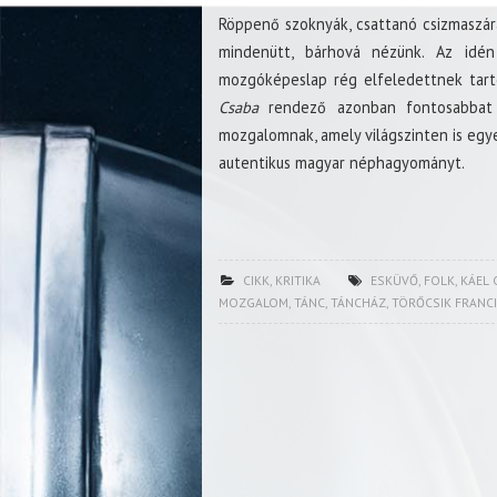
Röppenő szoknyák, csattanó csizmaszára
mindenütt, bárhová nézünk. Az id
mozgóképeslap rég elfeledettnek tartot
Csaba
rendező azonban fontosabbat á
mozgalomnak, amely világszinten is egy
autentikus magyar néphagyományt.
CIKK
,
KRITIKA
ESKÜVŐ
,
FOLK
,
KÁEL 
MOZGALOM
,
TÁNC
,
TÁNCHÁZ
,
TÖRŐCSIK FRANC