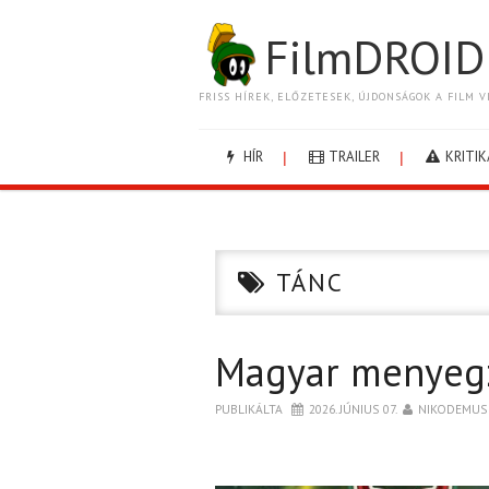
FilmDROID
FRISS HÍREK, ELŐZETESEK, ÚJDONSÁGOK A FILM V
HÍR
TRAILER
KRITIK
TÁNC
Magyar menyeg
PUBLIKÁLTA
2026. JÚNIUS 07.
NIKODEMUS