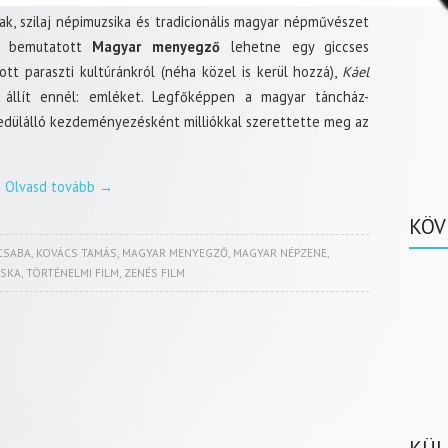
k, szilaj népimuzsika és tradicionális magyar népművészet
én bemutatott
Magyar menyegző
lehetne egy giccses
t paraszti kultúránkról (néha közel is kerül hozzá),
Káel
llít ennél: emléket. Legfőképpen a magyar táncház-
edülálló kezdeményezésként milliókkal szerettette meg az
Olvasd tovább
→
KÖV
CSABA
,
KOVÁCS TAMÁS
,
MAGYAR MENYEGZŐ
,
MAGYAR NÉPZENE
,
ISKA
,
TÖRTÉNELMI FILM
,
ZENÉS FILM