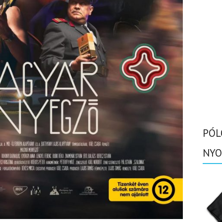
PÓL
NYO