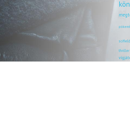
kön
megt
pókem
scifiel
thriller
vígjá