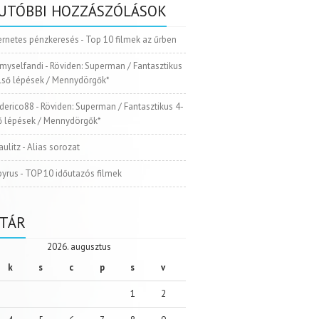
UTÓBBI HOZZÁSZÓLÁSOK
ernetes pénzkeresés
-
Top 10 filmek az űrben
myselfandi
-
Röviden: Superman / Fantasztikus
Első lépések / Mennydörgők*
ederico88
-
Röviden: Superman / Fantasztikus 4-
ső lépések / Mennydörgők*
aulitz
-
Alias sorozat
pyrus
-
TOP 10 időutazós filmek
TÁR
2026. augusztus
k
s
c
p
s
v
1
2