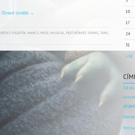
3
10
Olvasd tovább
→
17
ERÉDES VÍGJÁTÉK
,
MANCS
,
MESE
,
MUSICAL
,
PEJÓ RÓBERT
,
SWING
,
TÁNC
,
24
31
« Júl
CÍM
3d
akc
bemuta
drám
horro
film
kv