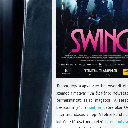
Tudom, egy alapvetően hollywoodi fil
számot a magyar film általános helyzete
termékmintát saját magából. A feszti
besöpörni (sőt, a
Saul fia
jövőre akár Os
ellentmondásos a kép. A félresikerült
C
kultfim-státuszt megcélzó
Isteni műsz