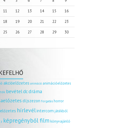
4
5
6
7
8
9
11
12
13
14
15
16
18
19
20
21
22
23
25
26
27
28
29
30
KEFELHŐ
akcióelőzetes
ió
animációelőzetes
animáció
dráma
bevétel
dc
tók
aelőzetes
díjszezon
horror
forgatás
hírlevél
intercom
relőzetes
játékból
képregényből film
könyvajánló
íz