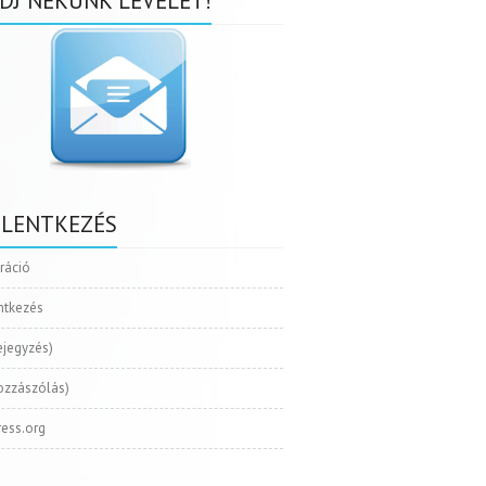
DJ NEKÜNK LEVELET!
ELENTKEZÉS
tráció
ntkezés
ejegyzés)
ozzászólás)
ess.org