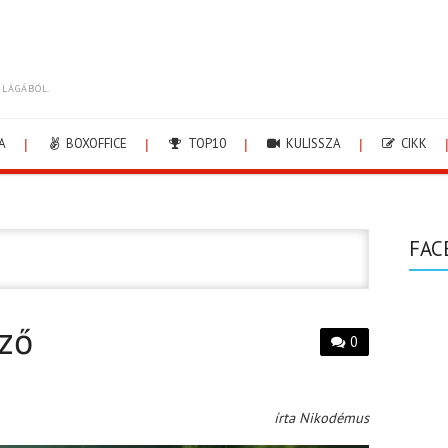
ILÁGÁBÓL.
A
BOXOFFICE
TOP10
KULISSZA
CIKK
FAC
ző
0
írta Nikodémus