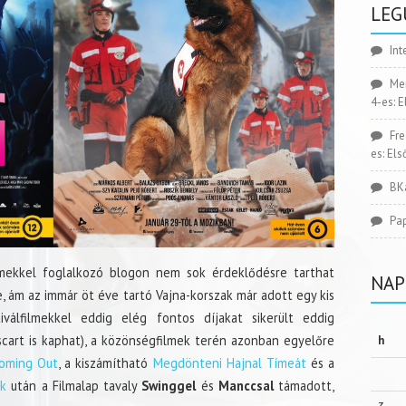
LEG
Int
Me
4-es: 
Fr
es: El
BK
Pa
mekkel foglalkozó blogon nem sok érdeklődésre tarthat
NAP
, ám az immár öt éve tartó Vajna-korszak már adott egy kis
válfilmekkel eddig elég fontos díjakat sikerült eddig
cart is kaphat), a közönségfilmek terén azonban egyelőre
h
oming Out
, a kiszámítható
Megdönteni Hajnal Tímeát
és a
ak
után a Filmalap tavaly
Swinggel
és
Manccsal
támadott,