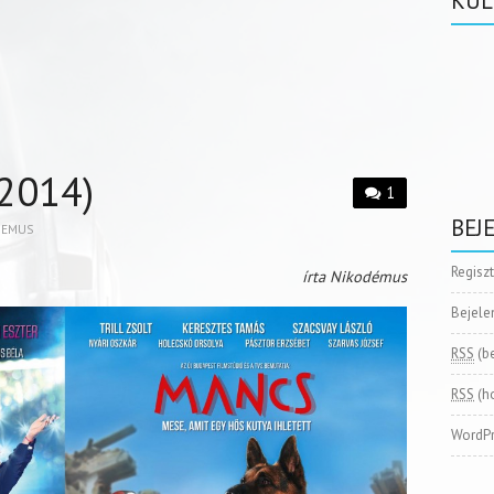
KÜL
(2014)
1
BEJ
DEMUS
Regisz
írta Nikodémus
Bejele
RSS
(b
RSS
(h
WordPr