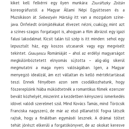
kiket kell felkérni egy ilyen munkára:
Zsuráfszky Zoltán
koreográfustól a Magyar Állami Népi Együttesen és a
Muzsikáson át
Sebestyén Mártáig
itt van a mozgalom színe-
java. Önfeledt örömjátékukat élvezet nézni, csakúgy, mint azt
a színes-szagos forgatagot is, ahogyan a film ábrázol egy igazi
falusi lakodalmat. Kicsit talán túl szép is itt minden: sehol egy
lepusztult ház, egy koszos utcasarok vagy egy megviselt
tekintet.
Ceaușescu
Romániáját – ahol az erdélyi magyarságot
megkülönböztetett elnyomás sújtotta – alig-alig sikerül
megmutatni a maga nyers valóságában. Igen, a Magyar
menyegző idealizál, ám ezt vállaltan és kellő mértéktartással
teszi. Ennek fényében azon sem csodálkozhatunk, hogy
főszereplőink hiába működtetnék a romantikus filmek ezerszer
bevált közhelyét, miszerint a kezdetben kényszerű ismerkedés
idővel valódi szerelmet szül. Mind Kovács Tamás, mind Törőcsik
Franciska nagyszerű, de már az első pillanattól fogva látszik
rajtuk, hogy a fináléban egymáséi lesznek. A drámai töltet
tehát jórészt elkerüli a forgatókönyvet, de az okokat keresve