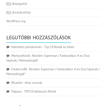
RSS
(bejegyzés)
RSS
(hozzászólás)
WordPress.org
LEGUTÓBBI HOZZÁSZÓLÁSOK
Internetes pénzkeresés
-
Top 10 filmek az űrben
Memyselfandi
-
Röviden: Superman / Fantasztikus 4-es: Első
lépések / Mennydörgők*
Frederico88
-
Röviden: Superman / Fantasztikus 4-es: Első lépések /
Mennydörgők*
BKaulitz
-
Alias sorozat
Papyrus
-
TOP 10 időutazós filmek