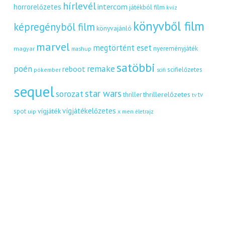
hírlevél
intercom
horrorelőzetes
játékból film
kvíz
könyvből film
képregényből film
könyvajánló
marvel
megtörtént eset
nyereményjáték
magyar
mashup
satöbbi
remake
poén
reboot
scifielőzetes
pókember
scifi
sequel
star wars
sorozat
thrillerelőzetes
thriller
tv
tv
vígjátékelőzetes
vígjáték
spot
uip
x men
életrajz