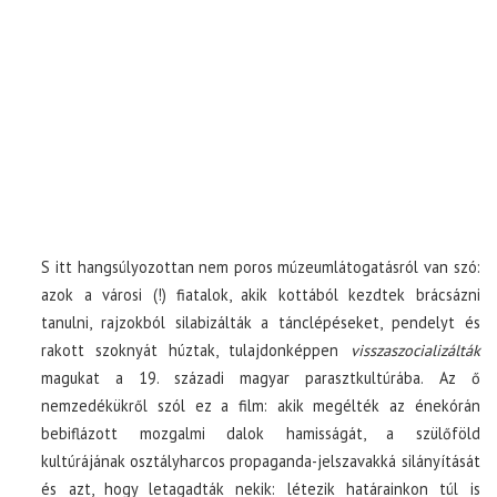
S itt hangsúlyozottan nem poros múzeumlátogatásról van szó:
azok a városi (!) fiatalok, akik kottából kezdtek brácsázni
tanulni, rajzokból silabizálták a tánclépéseket, pendelyt és
rakott szoknyát húztak, tulajdonképpen
visszaszocializálták
magukat a 19. századi magyar parasztkultúrába. Az ő
nemzedékükről szól ez a film: akik megélték az énekórán
bebiflázott mozgalmi dalok hamisságát, a szülőföld
kultúrájának osztályharcos propaganda-jelszavakká silányítását
és azt, hogy letagadták nekik: létezik határainkon túl is