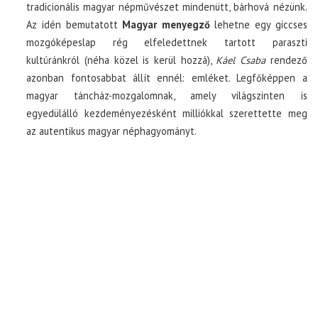
tradicionális magyar népművészet mindenütt, bárhová nézünk.
Az idén bemutatott
Magyar menyegző
lehetne egy giccses
mozgóképeslap rég elfeledettnek tartott paraszti
kultúránkról (néha közel is kerül hozzá),
Káel Csaba
rendező
azonban fontosabbat állít ennél: emléket. Legfőképpen a
magyar táncház-mozgalomnak, amely világszinten is
egyedülálló kezdeményezésként milliókkal szerettette meg
az autentikus magyar néphagyományt.