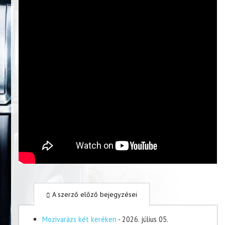
A szerző előző bejegyzései
Mozivarázs két keréken
- 2026. július 05.