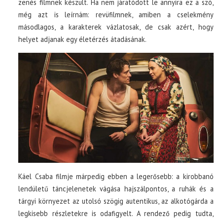
zenés filmnek készült. Ha nem járatódott le annyira ez a szó,
még azt is leírnám: revüfilmnek, amiben a cselekmény
másodlagos, a karakterek vázlatosak, de csak azért, hogy
helyet adjanak egy életérzés átadásának.
Káel Csaba filmje márpedig ebben a legerősebb: a kirobbanó
lendületű táncjelenetek vágása hajszálpontos, a ruhák és a
tárgyi környezet az utolsó szögig autentikus, az alkotógárda a
legkisebb részletekre is odafigyelt. A rendező pedig tudta,