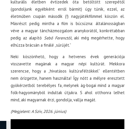
kulturális életben évtizedek óta betöltött szerepétől
(gondoljunk egyébként erről bármit) úgy tűnik, ezzel, az
életműben csupán második (!) nagyjátékfilmmel köszön el.
Másrészt pedig mintha a film is búcsúzna: általánosságban
véve a magyar táncházmozgalom aranykorától, konkrétabban
pedig az alapító
Sebő Ferenctől
, aki még megérhette, hogy
elhúzza brácsán a finálé „sűrűjét.”
Neki köszönhető, hogy a hetvenes évek generációja
visszavette magának a magyar népi kultúrát. Mekkora
szerencse, hogy a „hivatásos kultúraféltőkkel” ellentétben
nem őrizgette, hanem használta! Így nőtt a mélyre eresztett
gyökérzetből terebélyes fa, melynek ág-bogai mind a magyar
folk-hagyományból indultak útjukra. S ahol otthonra lelhet
mind, aki magyarnak érzi, gondolja, vallja magát.
(Megjelent: A Szív, 2026. június)