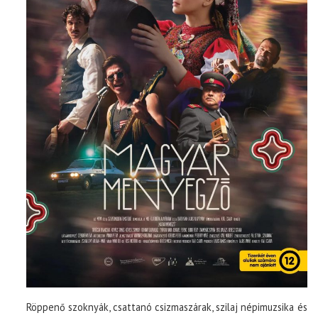
Röppenő szoknyák, csattanó csizmaszárak, szilaj népimuzsika és