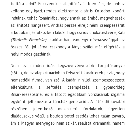
tudtára adni? Rockzenekar alapításával. Igen ám, de ahhoz
kellene egy igazi, rendes elektromos gitár is. Ortodox ikonért
indulnak tehát Romániába, hogy annak az árából megvehessék
az áhított hangszert. András persze elrejt némi csempészárut
a kocsiban, és útközben kiböki, hogy csinos unokatestvére, Kati
(Törőcsik Franciska)
eladósorban van. Egy névházassággal az
összes fél jól járna, csakhogy a lányt szülei már elígérték a
helyi módos gazdának.
Nem ez minden idők legszövevényesebb forgatókönyve
(sőt…), de az alapszituációban felvázolt karakterek jelzik, hogy
nemzedéki filmről van szó. A kádári nihillel szembeszegezett
ellenkultúra, a seftelés, csempészés, a gyomorideg
Biharkeresztesnél és a tiltott egzotikum vonzásának izgalma
egyként jellemezte a táncház-generációt. A játékidő további
részében jelentkező meseszerű fordulatok, ügyetlen
dialógusok, s végül a boldog beteljesedés lehet talán zavaró,
ám a Magyar menyegző nem szikár, realista drámának, hanem