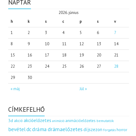
NAPTÁR
2026. június
h
k
s
c
p
s
v
1
2
3
4
5
6
7
8
9
10
11
12
13
14
15
16
17
18
19
20
21
22
23
24
25
26
27
28
29
30
« máj
Júl »
CÍMKEFELHŐ
akcióelőzetes
3d
akció
animációelőzetes
bemutatók
animáció
dráma
drámaelőzetes
bevétel
dc
díjszezon
horror
forgatás