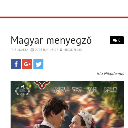
TOP10
KULISSZA
Magyar menyegző
0
CIKK
PUBLIKÁLTA
2026. JÚNIUS 07.
NIKODEMUS
PÓLÓ RENDELÉS
írta Nikodémus