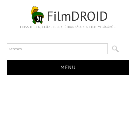
FilmDROID
FRISS HÍREK, ELŐZETESEK, ÚJDONSÁGOK A FILM VILÁGÁBÓL.
MENU
HÍR
TRAILER
KRITIKA
BOXOFFICE