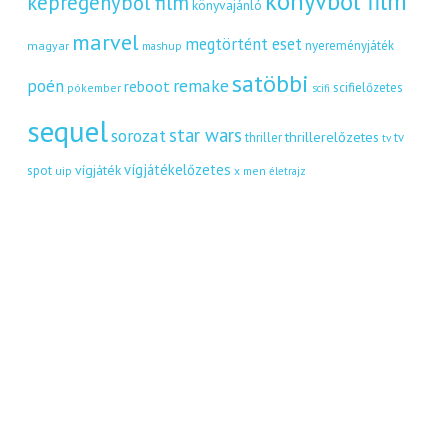
könyvből film
képregényből film
könyvajánló
marvel
megtörtént eset
nyereményjáték
magyar
mashup
satöbbi
remake
poén
reboot
scifielőzetes
pókember
scifi
sequel
star wars
sorozat
thrillerelőzetes
thriller
tv
tv
vígjátékelőzetes
vígjáték
spot
uip
x men
életrajz