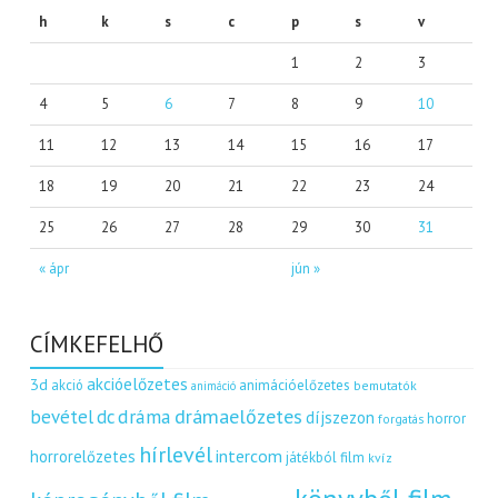
h
k
s
c
p
s
v
1
2
3
4
5
6
7
8
9
10
11
12
13
14
15
16
17
18
19
20
21
22
23
24
25
26
27
28
29
30
31
« ápr
jún »
CÍMKEFELHŐ
akcióelőzetes
3d
akció
animációelőzetes
bemutatók
animáció
dráma
drámaelőzetes
bevétel
dc
díjszezon
horror
forgatás
hírlevél
intercom
horrorelőzetes
játékból film
kvíz