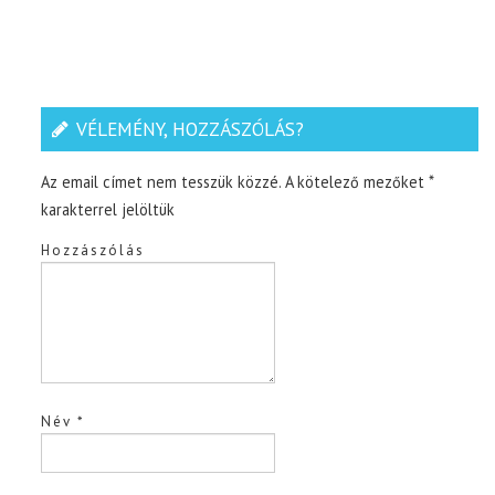
VÉLEMÉNY, HOZZÁSZÓLÁS?
Az email címet nem tesszük közzé.
A kötelező mezőket
*
karakterrel jelöltük
Hozzászólás
Név
*