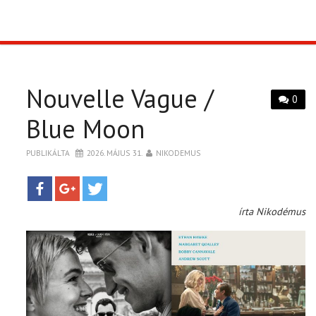
TOP10
KULISSZA
Nouvelle Vague /
0
CIKK
Blue Moon
PÓLÓ RENDELÉS
PUBLIKÁLTA
2026. MÁJUS 31.
NIKODEMUS
írta Nikodémus