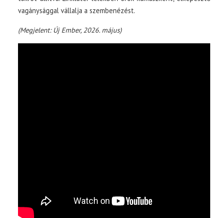
vagánysággal vállalja a szembenézést.
(Megjelent: Új Ember, 2026. május)