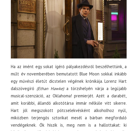
Ha az imént egy sokat ígérő pályakezdésről beszélhettünk, a
múlt év novemberében bemutatott Blue Moon sokkal inkább
egy művészi életút dicstelen végének krónikája. Lorenz Hart
dalszövegíró
(Ethan Hawke)
a törzshelyén várja a legújabb
musical-szenzáció, az Oklahoma! premierjét. Azét a darabét,
amit korábbi, állandó alkotótársa immár nélküle vitt sikerre.
Hart jól megszokott pótcselekvésként alkoholhoz nyúl,
miközben terjengős sztorikat mesél a bárban megforduló
vendégeknek. Ők hiszik is, meg nem is a hallottakat: ki