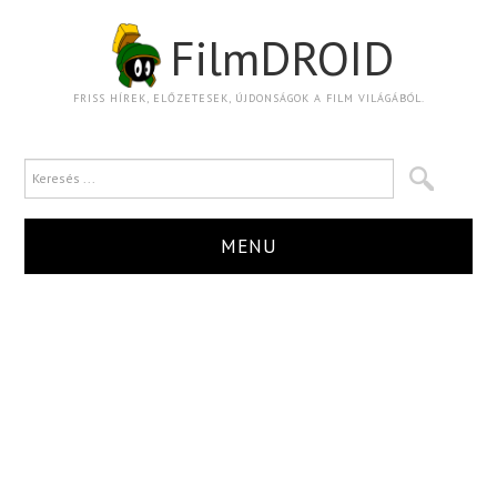
FilmDROID
FRISS HÍREK, ELŐZETESEK, ÚJDONSÁGOK A FILM VILÁGÁBÓL.
MENU
HÍR
TRAILER
KRITIKA
BOXOFFICE