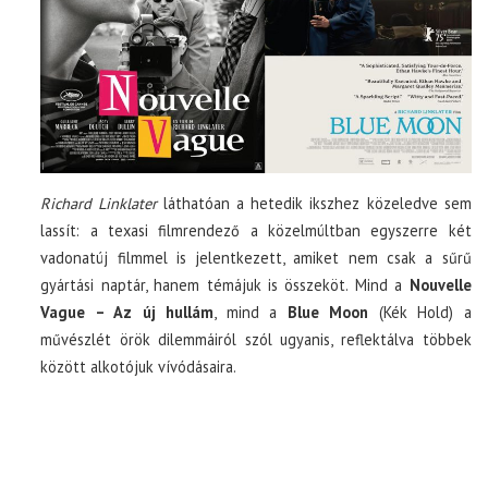
Richard Linklater
láthatóan a hetedik ikszhez közeledve sem
lassít: a texasi filmrendező a közelmúltban egyszerre két
vadonatúj filmmel is jelentkezett, amiket nem csak a sűrű
gyártási naptár, hanem témájuk is összeköt. Mind a
Nouvelle
Vague – Az új hullám
, mind a
Blue Moon
(Kék Hold) a
művészlét örök dilemmáiról szól ugyanis, reflektálva többek
között alkotójuk vívódásaira.