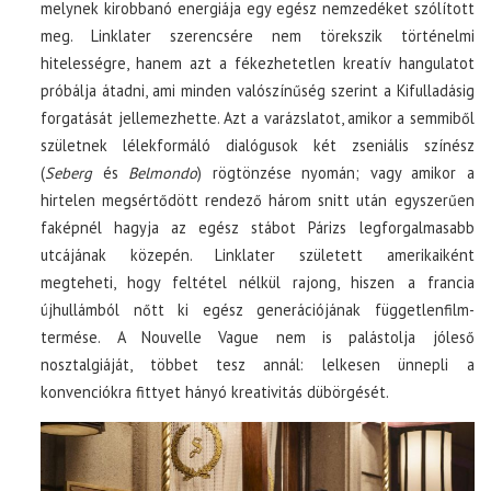
melynek kirobbanó energiája egy egész nemzedéket szólított
meg. Linklater szerencsére nem törekszik történelmi
hitelességre, hanem azt a fékezhetetlen kreatív hangulatot
próbálja átadni, ami minden valószínűség szerint a Kifulladásig
forgatását jellemezhette. Azt a varázslatot, amikor a semmiből
születnek lélekformáló dialógusok két zseniális színész
(
Seberg
és
Belmondo
) rögtönzése nyomán; vagy amikor a
hirtelen megsértődött rendező három snitt után egyszerűen
faképnél hagyja az egész stábot Párizs legforgalmasabb
utcájának közepén. Linklater született amerikaiként
megteheti, hogy feltétel nélkül rajong, hiszen a francia
újhullámból nőtt ki egész generációjának függetlenfilm-
termése. A Nouvelle Vague nem is palástolja jóleső
nosztalgiáját, többet tesz annál: lelkesen ünnepli a
konvenciókra fittyet hányó kreativitás dübörgését.