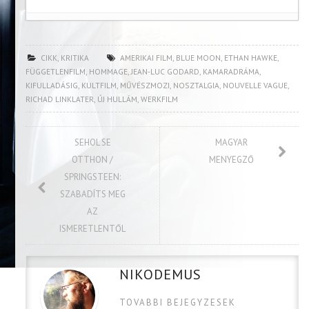
CIKK
,
KRITIKA
AMERIKAI FILM
,
BLUE MOON
,
ETHAN HAWKE
,
FÜGGETLENFILM
,
HOMMAGE
,
JEAN-LUC GODARD
,
KAMARADRÁMA
,
KIFULLADÁSIG
,
KULTFILM
,
MŰVÉSZMOZI
,
NOSZTALGIA
,
NOUVELLE VAGUE
,
RICHAD LINKLATER
,
ÚJ HULLÁM
,
WERKFILM
SEHOL SE
MAGYAR
OTTHON /
MENYEGZŐ
SPRINGSTEEN:
SZABADÍTS MEG
AZ
ISMERETLENTŐL
NIKODEMUS
TOVABBI BEJEGYZESEK