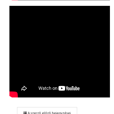
A szerző előző bejegyzései