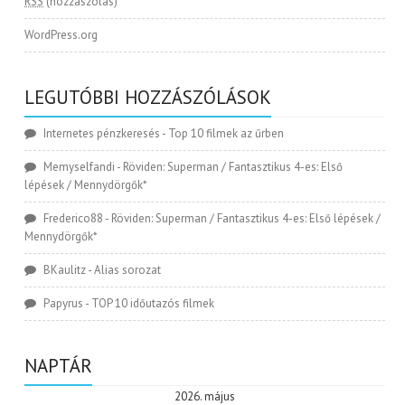
RSS
(hozzászólás)
WordPress.org
LEGUTÓBBI HOZZÁSZÓLÁSOK
Internetes pénzkeresés
-
Top 10 filmek az űrben
Memyselfandi
-
Röviden: Superman / Fantasztikus 4-es: Első
lépések / Mennydörgők*
Frederico88
-
Röviden: Superman / Fantasztikus 4-es: Első lépések /
Mennydörgők*
BKaulitz
-
Alias sorozat
Papyrus
-
TOP 10 időutazós filmek
NAPTÁR
2026. május