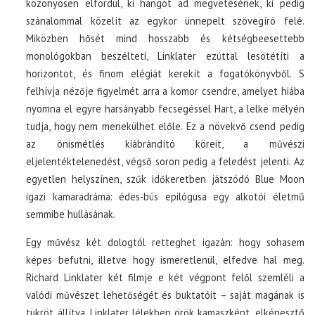
közönyösen elfordul, ki hangot ad megvetésének, ki pedig
szánalommal közelít az egykor ünnepelt szövegíró felé.
Miközben hősét mind hosszabb és kétségbeesettebb
monológokban beszélteti, Linklater ezúttal lesötétíti a
horizontot, és finom elégiát kerekít a fogatókönyvből. S
felhívja nézője figyelmét arra a komor csendre, amelyet hiába
nyomna el egyre harsányabb fecsegéssel Hart, a lelke mélyén
tudja, hogy nem menekülhet előle. Ez a növekvő csend pedig
az önismétlés kiábrándító köreit, a művészi
eljelentéktelenedést, végső soron pedig a feledést jelenti. Az
egyetlen helyszínen, szűk időkeretben játszódó Blue Moon
igazi kamaradráma: édes-bús epilógusa egy alkotói életmű
semmibe hullásának.
Egy művész két dologtól retteghet igazán: hogy sohasem
képes befutni, illetve hogy ismeretlenül, elfedve hal meg.
Richard Linklater két filmje e két végpont felől szemléli a
valódi művészet lehetőségét és buktatóit – saját magának is
tükröt állítva. Linklater lélekben örök kamaszként, elképesztő