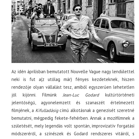
Az idén áprilisban bemutatott Nouvelle Vague nagy lendülettel
neki is fut a(z utólag már) fényes kezdeteknek, hiszen
rendezője olyan vállalást tesz, amiből egyszerűen lehetetlen
jól kijönni. Filmünk
Jean-Luc Godard
kultúrtörténeti
jelentőségű, agyonelemzett és szanaszét értelmezett
filmjének, a
Kifulladásig
című alkotásnak a genezisét szeretné
bemutatni, mégpedig fekete-fehérben. Annak a mozifilmnek a
születését, mely legendás volt spontán, improvizatív forgatási
módszeréről, a színészek és Godard rendszeres vitáiról, s