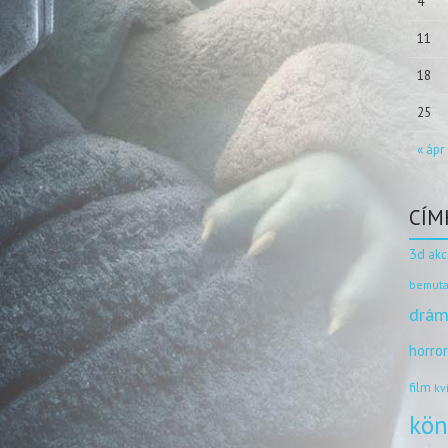
4
11
18
25
« ápr
CÍM
3d
akc
bemuta
drám
horro
film
kv
kön