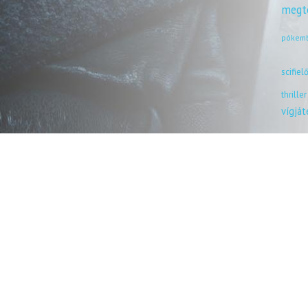
megt
pókem
scifiel
thriller
vígjá