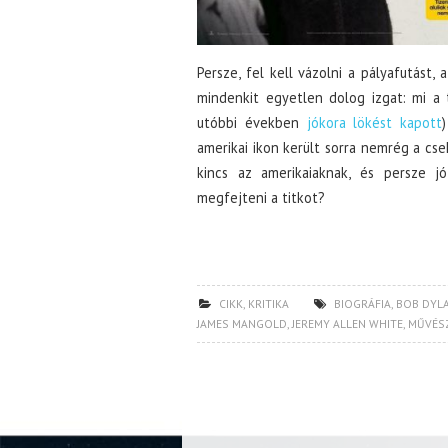
Persze, fel kell vázolni a pályafutást
mindenkit egyetlen dolog izgat: mi a t
utóbbi években
jókora lökést kapott
amerikai ikon került sorra nemrég a cse
kincs az amerikaiaknak, és persze j
megfejteni a titkot?
CIKK
,
KRITIKA
BIOGRÁFIA
,
BOB DYL
JAMES MANGOLD
,
JEREMY ALLEN WHITE
,
MŰVÉS