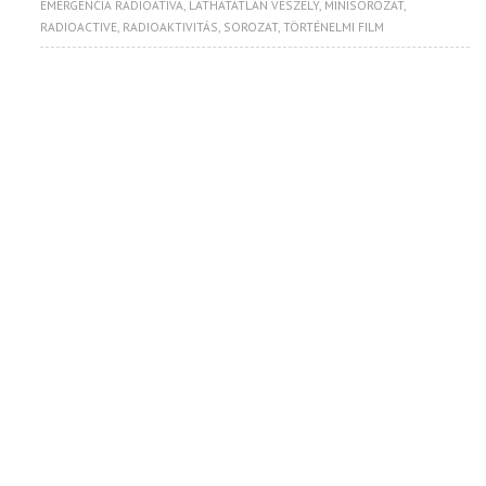
EMERGÊNCIA RADIOATIVA
,
LÁTHATATLAN VESZÉLY
,
MINISOROZAT
,
RADIOACTIVE
,
RADIOAKTIVITÁS
,
SOROZAT
,
TÖRTÉNELMI FILM