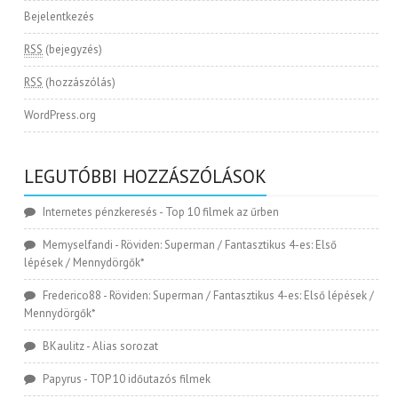
Bejelentkezés
RSS
(bejegyzés)
RSS
(hozzászólás)
WordPress.org
LEGUTÓBBI HOZZÁSZÓLÁSOK
Internetes pénzkeresés
-
Top 10 filmek az űrben
Memyselfandi
-
Röviden: Superman / Fantasztikus 4-es: Első
lépések / Mennydörgők*
Frederico88
-
Röviden: Superman / Fantasztikus 4-es: Első lépések /
Mennydörgők*
BKaulitz
-
Alias sorozat
Papyrus
-
TOP 10 időutazós filmek