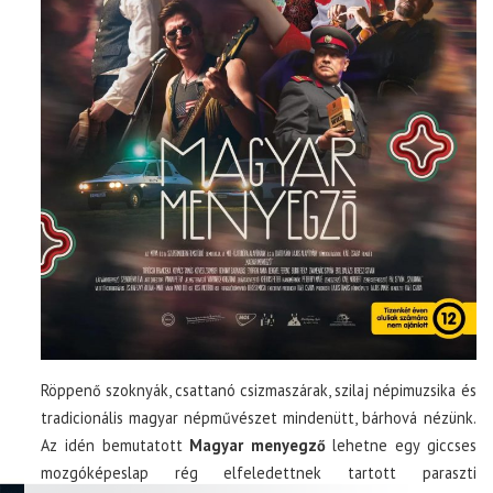
Röppenő szoknyák, csattanó csizmaszárak, szilaj népimuzsika és
tradicionális magyar népművészet mindenütt, bárhová nézünk.
Az idén bemutatott
Magyar menyegző
lehetne egy giccses
mozgóképeslap rég elfeledettnek tartott paraszti