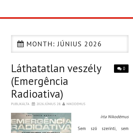
TOP10
KULISSZA
MONTH:
JÚNIUS 2026
CIKK
Láthatatlan veszély
PÓLÓ RENDELÉS
0
(Emergência
Radioativa)
PUBLIKÁLTA
2026. JÚNIUS 28.
NIKODEMUS
írta Nikodémus
Sem szó szerinti, sem