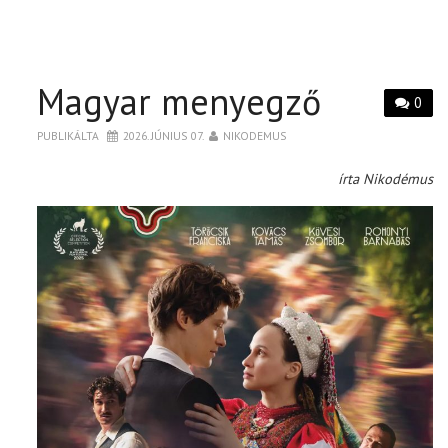
Magyar menyegző
0
PUBLIKÁLTA
2026. JÚNIUS 07.
NIKODEMUS
írta Nikodémus