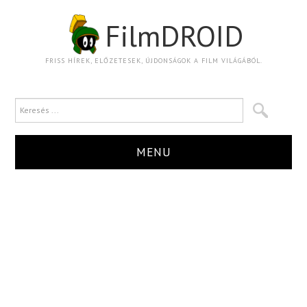
FilmDROID
FRISS HÍREK, ELŐZETESEK, ÚJDONSÁGOK A FILM VILÁGÁBÓL.
MENU
HÍR
TRAILER
KRITIKA
BOXOFFICE