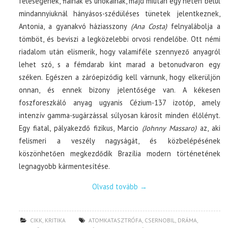
feleségének, fiainak és unokáinak, majd miután egy héten belül
mindannyiuknál hányásos-szédüléses tünetek jelentkeznek,
Antonia, a gyanakvó háziasszony
(Ana Costa)
felnyalábolja a
tömböt, és beviszi a legközelebbi orvosi rendelőbe. Ott némi
riadalom után elismerik, hogy valamiféle szennyező anyagról
lehet szó, s a fémdarab kint marad a betonudvaron egy
széken. Egészen a záróepizódig kell várnunk, hogy elkerüljön
onnan, és ennek bizony jelentősége van. A kékesen
foszforeszkáló anyag ugyanis Cézium-137 izotóp, amely
intenzív gamma-sugárzással súlyosan károsít minden élőlényt.
Egy fiatal, pályakezdő fizikus, Marcio
(Johnny Massaro)
az, aki
felismeri a veszély nagyságát, és közbelépésének
köszönhetően megkezdődik Brazília modern történetének
legnagyobb kármentesítése.
Olvasd tovább
→
CIKK
,
KRITIKA
ATOMKATASZTRÓFA
,
CSERNOBIL
,
DRÁMA
,