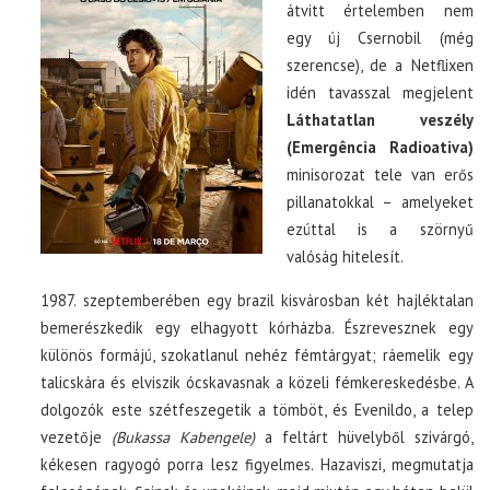
átvitt értelemben nem
egy új Csernobil (még
szerencse), de a Netflixen
idén tavasszal megjelent
Láthatatlan veszély
(Emergência Radioativa)
minisorozat tele van erős
pillanatokkal – amelyeket
ezúttal is a szörnyű
valóság hitelesít.
1987. szeptemberében egy brazil kisvárosban két hajléktalan
bemerészkedik egy elhagyott kórházba. Észrevesznek egy
különös formájú, szokatlanul nehéz fémtárgyat; ráemelik egy
talicskára és elviszik ócskavasnak a közeli fémkereskedésbe. A
dolgozók este szétfeszegetik a tömböt, és Evenildo, a telep
vezetője
(Bukassa Kabengele)
a feltárt hüvelyből szivárgó,
kékesen ragyogó porra lesz figyelmes. Hazaviszi, megmutatja