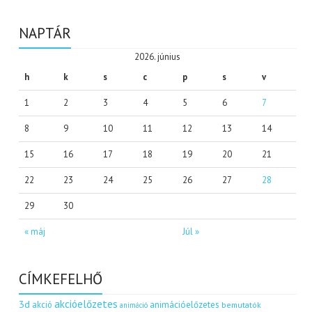
NAPTÁR
2026. június
h
k
s
c
p
s
v
1
2
3
4
5
6
7
8
9
10
11
12
13
14
15
16
17
18
19
20
21
22
23
24
25
26
27
28
29
30
« máj
Júl »
CÍMKEFELHŐ
akcióelőzetes
3d
akció
animációelőzetes
bemutatók
animáció