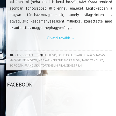
kultúránkról (néha közel is kerül hozzá),
Káel Csaba
rendező
azonban fontosabbat állít ennél: emléket. Legfőképpen a
magyar táncház-mozgalomnak, amely világszinten is
egyedülálló kezdeményezésként milliókkal szerettette meg
az autentikus magyar néphagyományt.
Olvasd tovább
→
CIKK
,
KRITIKA
ESKÜVŐ
,
FOLK
,
KÁEL CSABA
,
KOVÁCS TAMÁS
,
MAGYAR MENYEGZŐ
,
MAGYAR NÉPZENE
,
MOZGALOM
,
TÁNC
,
TÁNCHÁZ
,
TÖRŐCSIK FRANCISKA
,
TÖRTÉNELMI FILM
,
ZENÉS FILM
FACEBOOK