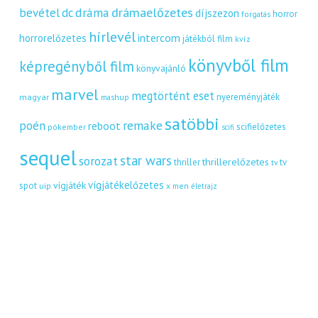
dráma
drámaelőzetes
bevétel
dc
díjszezon
horror
forgatás
hírlevél
intercom
horrorelőzetes
játékból film
kvíz
könyvből film
képregényből film
könyvajánló
marvel
megtörtént eset
nyereményjáték
magyar
mashup
satöbbi
remake
poén
reboot
scifielőzetes
pókember
scifi
sequel
star wars
sorozat
thrillerelőzetes
thriller
tv
tv
vígjátékelőzetes
vígjáték
spot
uip
x men
életrajz