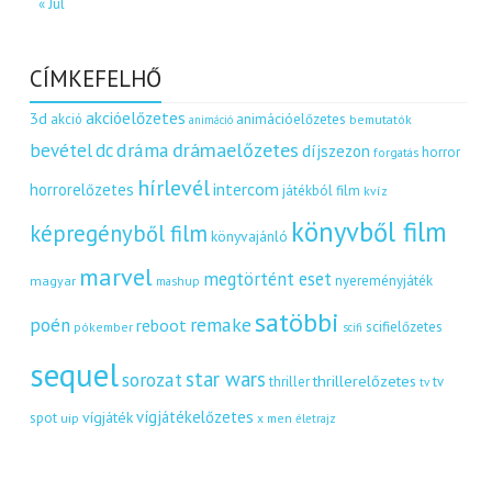
« Júl
CÍMKEFELHŐ
akcióelőzetes
3d
akció
animációelőzetes
bemutatók
animáció
dráma
drámaelőzetes
bevétel
dc
díjszezon
horror
forgatás
hírlevél
intercom
horrorelőzetes
játékból film
kvíz
könyvből film
képregényből film
könyvajánló
marvel
megtörtént eset
nyereményjáték
magyar
mashup
satöbbi
remake
poén
reboot
scifielőzetes
pókember
scifi
sequel
star wars
sorozat
thrillerelőzetes
thriller
tv
tv
vígjátékelőzetes
vígjáték
spot
uip
x men
életrajz