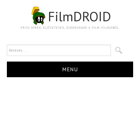
FilmDROID
FRISS HÍREK, ELŐZETESEK, ÚJDONSÁGOK A FILM VILÁGÁBÓL.
MENU
HÍR
TRAILER
KRITIKA
BOXOFFICE