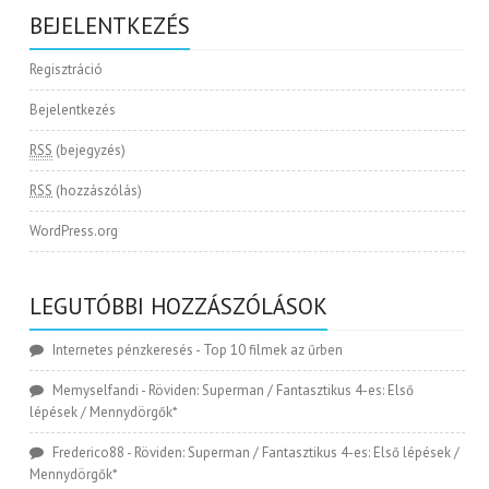
BEJELENTKEZÉS
Regisztráció
Bejelentkezés
RSS
(bejegyzés)
RSS
(hozzászólás)
WordPress.org
LEGUTÓBBI HOZZÁSZÓLÁSOK
Internetes pénzkeresés
-
Top 10 filmek az űrben
Memyselfandi
-
Röviden: Superman / Fantasztikus 4-es: Első
lépések / Mennydörgők*
Frederico88
-
Röviden: Superman / Fantasztikus 4-es: Első lépések /
Mennydörgők*