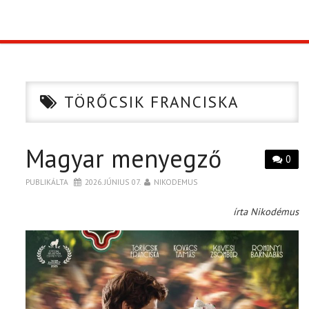
TOP10
KULISSZA
TÖRŐCSIK FRANCISKA
CIKK
Magyar menyegző
PÓLÓ RENDELÉS
0
PUBLIKÁLTA
2026. JÚNIUS 07.
NIKODEMUS
írta Nikodémus