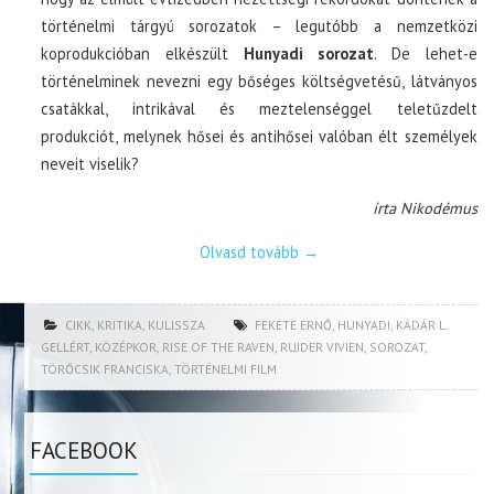
történelmi tárgyú sorozatok – legutóbb a nemzetközi
koprodukcióban elkészült
Hunyadi sorozat
. De lehet-e
történelminek nevezni egy bőséges költségvetésű, látványos
csatákkal, intrikával és meztelenséggel teletűzdelt
produkciót, melynek hősei és antihősei valóban élt személyek
neveit viselik?
írta Nikodémus
Olvasd tovább
→
CIKK
,
KRITIKA
,
KULISSZA
FEKETE ERNŐ
,
HUNYADI
,
KÁDÁR L.
GELLÉRT
,
KÖZÉPKOR
,
RISE OF THE RAVEN
,
RUJDER VIVIEN
,
SOROZAT
,
TÖRŐCSIK FRANCISKA
,
TÖRTÉNELMI FILM
FACEBOOK