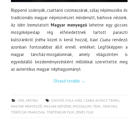
Röppenő szoknyák, csattanó csizmaszárak, szilaj népimuzsika és
tradicionális magyar népművészet mindenütt, bárhová nézünk.
Az idén bemutatott
Magyar menyegző
lehetne egy giccses
mozgóképeslap rég elfeledettnek tartott paraszti
kultúránkról (néha közel is kerül hozzá),
Káel Csaba
rendező
azonban fontosabbat állít ennél: emléket. Legfőképpen a
magyar táncház-mozgalomnak, amely világszinten is
egyedülálló kezdeményezésként milliókkal szerettette meg
az autentikus magyar néphagyományt.
Olvasd tovább
→
CIKK
,
KRITIKA
ESKÜVŐ
,
FOLK
,
KÁEL CSABA
,
KOVÁCS TAMÁS
,
MAGYAR MENYEGZŐ
,
MAGYAR NÉPZENE
,
MOZGALOM
,
TÁNC
,
TÁNCHÁZ
,
TÖRŐCSIK FRANCISKA
,
TÖRTÉNELMI FILM
,
ZENÉS FILM