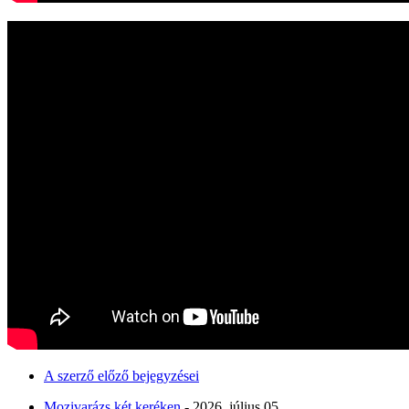
A szerző előző bejegyzései
Mozivarázs két keréken
- 2026. július 05.