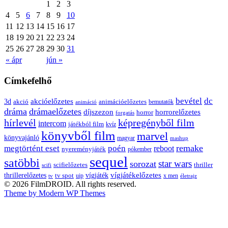
1
2
3
4
5
6
7
8
9
10
11
12
13
14
15
16
17
18
19
20
21
22
23
24
25
26
27
28
29
30
31
« ápr
jún »
Címkefelhő
bevétel
dc
akcióelőzetes
3d
animációelőzetes
akció
bemutatók
animáció
dráma
drámaelőzetes
díjszezon
horrorelőzetes
horror
forgatás
hírlevél
képregényből film
intercom
játékból film
kvíz
könyvből film
marvel
könyvajánló
magyar
mashup
remake
megtörtént eset
poén
reboot
nyereményjáték
pókember
sequel
satöbbi
star wars
sorozat
scifielőzetes
thriller
scifi
thrillerelőzetes
vígjátékelőzetes
vígjáték
tv spot
uip
x men
tv
életrajz
© 2026 FilmDROID. All rights reserved.
Theme by Modern WP Themes