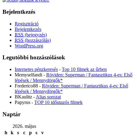
Bejelentkezés
Regisztráció
Bejelentkezés
RSS
(bejegyzés)
RSS
(hozzászólás)
WordPress.org
Legutóbbi hozzászólások
Internetes pénzkeresés
-
Top 10 filmek az űrben
Memyselfandi
-
Röviden: Superman / Fantasztikus 4-es: Első
lépések / Mennydörgők*
Frederico88
-
Röviden: Superman / Fantasztikus 4-es: Első
lépések / Mennydörgők*
BKaulitz
-
Alias sorozat
Papyrus
-
TOP 10 időutazós filmek
Naptár
2026. május
h
k
s
c
p
s
v