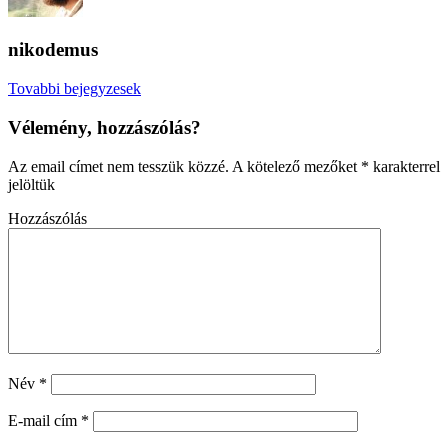
nikodemus
Tovabbi bejegyzesek
Vélemény, hozzászólás?
Az email címet nem tesszük közzé.
A kötelező mezőket
*
karakterrel
jelöltük
Hozzászólás
Név
*
E-mail cím
*