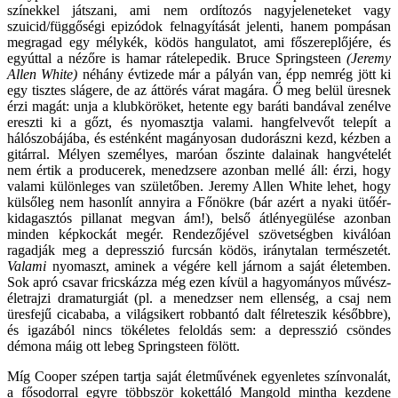
színekkel játszani, ami nem ordítozós nagyjeleneteket vagy
szuicid/függőségi epizódok felnagyítását jelenti, hanem pompásan
megragad egy mélykék, ködös hangulatot, ami főszereplőjére, és
egyúttal a nézőre is hamar rátelepedik. Bruce Springsteen
(Jeremy
Allen White)
néhány évtizede már a pályán van, épp nemrég jött ki
egy tisztes slágere, de az áttörés várat magára. Ő meg belül üresnek
érzi magát: unja a klubköröket, hetente egy baráti bandával zenélve
ereszti ki a gőzt, és nyomasztja valami. hangfelvevőt telepít a
hálószobájába, és esténként magányosan dudorászni kezd, kézben a
gitárral. Mélyen személyes, maróan őszinte dalainak hangvételét
nem értik a producerek, menedzsere azonban mellé áll: érzi, hogy
valami különleges van születőben. Jeremy Allen White lehet, hogy
külsőleg nem hasonlít annyira a Főnökre (bár azért a nyaki ütőér-
kidagasztós pillanat megvan ám!), belső átlényegülése azonban
minden képkockát megér. Rendezőjével szövetségben kiválóan
ragadják meg a depresszió furcsán ködös, iránytalan természetét.
Valami
nyomaszt, aminek a végére kell járnom a saját életemben.
Sok apró csavar fricskázza még ezen kívül a hagyományos művész-
életrajzi dramaturgiát (pl. a menedzser nem ellenség, a csaj nem
üresfejű cicababa, a világsikert robbantó dalt félreteszik későbbre),
és igazából nincs tökéletes feloldás sem: a depresszió csöndes
démona máig ott lebeg Springsteen fölött.
Míg Cooper szépen tartja saját életművének egyenletes színvonalát,
a fősodorral egyre többször kokettáló Mangold mintha kezdene