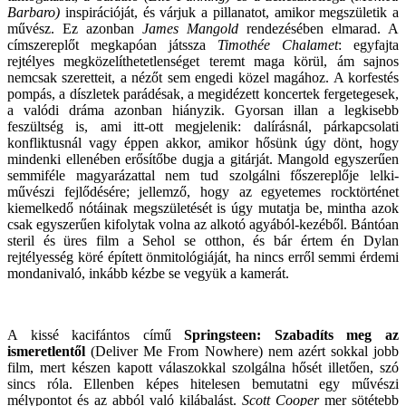
Barbaro)
inspirációját, és várjuk a pillanatot, amikor megszületik a
művész. Ez azonban
James Mangold
rendezésében elmarad. A
címszereplőt megkapóan játssza
Timothée Chalamet
: egyfajta
rejtélyes megközelíthetetlenséget teremt maga körül, ám sajnos
nemcsak szeretteit, a nézőt sem engedi közel magához. A korfestés
pompás, a díszletek parádésak, a megidézett koncertek fergetegesek,
a valódi dráma azonban hiányzik. Gyorsan illan a legkisebb
feszültség is, ami itt-ott megjelenik: dalírásnál, párkapcsolati
konfliktusnál vagy éppen akkor, amikor hősünk úgy dönt, hogy
mindenki ellenében erősítőbe dugja a gitárját. Mangold egyszerűen
semmiféle magyarázattal nem tud szolgálni főszereplője lelki-
művészi fejlődésére; jellemző, hogy az egyetemes rocktörténet
kiemelkedő nótáinak megszületését is úgy mutatja be, mintha azok
csak egyszerűen kifolytak volna az alkotó agyából-kezéből. Bántóan
steril és üres film a Sehol se otthon, és bár értem én Dylan
rejtélyesség köré épített önmitológiáját, ha nincs erről semmi érdemi
mondanivaló, inkább kézbe se vegyük a kamerát.
A kissé kacifántos című
Springsteen: Szabadíts meg az
ismeretlentől
(Deliver Me From Nowhere) nem azért sokkal jobb
film, mert készen kapott válaszokkal szolgálna hősét illetően, szó
sincs róla. Ellenben képes hitelesen bemutatni egy művészi
mélypontot és az abból való kilábalást.
Scott Cooper
mer sötétebb