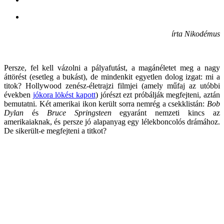
írta Nikodémus
Persze, fel kell vázolni a pályafutást, a magánéletet meg a nagy
áttörést (esetleg a bukást), de mindenkit egyetlen dolog izgat: mi a
titok? Hollywood zenész-életrajzi filmjei (amely műfaj az utóbbi
években
jókora lökést kapott
) jórészt ezt próbálják megfejteni, aztán
bemutatni. Két amerikai ikon került sorra nemrég a csekklistán:
Bob
Dylan
és
Bruce Springsteen
egyaránt nemzeti kincs az
amerikaiaknak, és persze jó alapanyag egy lélekboncolós drámához.
De sikerült-e megfejteni a titkot?