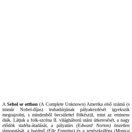
A
Sehol se otthon
(A Complete Unknown) Amerika első számú (s
immár Nobel-díjas) trubadúrjának pályakezdését igyekszik
megrajzolni, s mindenből becsülettel fölkészül, mint az eminens
diák. Látjuk a folk-szcéna II. világháború utáni útkeresését, a nagy
elődök staféta-átadását, a pályatárs
(Edward Norton)
önzetlen
támogatását, a barátnő
(Elle Fanning)
és a zenészkolléga
(Monica