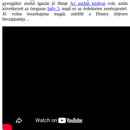
gyengülni: utolsó igazán jó filmje
Az aszfalt királyai
volt, aztán
következett az öreguras
Indy 5
, majd ez az érdektelen zenészportré.
Jó volna összekapnia magát, mielőtt a Disney teljesen
beszippantja…