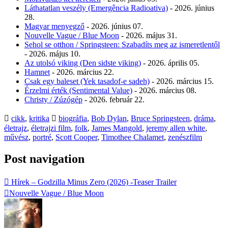
Láthatatlan veszély (Emergência Radioativa)
- 2026. június
28.
Magyar menyegző
- 2026. június 07.
Nouvelle Vague / Blue Moon
- 2026. május 31.
Sehol se otthon / Springsteen: Szabadíts meg az ismeretlentől
- 2026. május 10.
Az utolsó viking (Den sidste viking)
- 2026. április 05.
Hamnet
- 2026. március 22.
Csak egy baleset (Yek tasadof-e sadeh)
- 2026. március 15.
Érzelmi érték (Sentimental Value)
- 2026. március 08.
Christy / Zúzógép
- 2026. február 22.
cikk
,
kritika
biográfia
,
Bob Dylan
,
Bruce Springsteen
,
dráma
,
életrajz
,
életrajzi film
,
folk
,
James Mangold
,
jeremy allen white
,
művész
,
portré
,
Scott Cooper
,
Timothee Chalamet
,
zenészfilm
Post navigation
Hírek – Godzilla Minus Zero (2026) -Teaser Trailer
Nouvelle Vague / Blue Moon