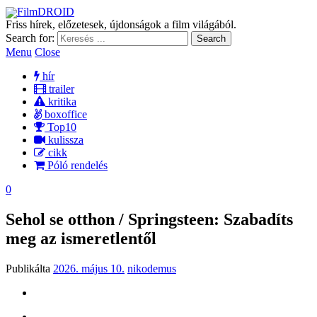
FilmDROID
Friss hírek, előzetesek, újdonságok a film világából.
Search for:
Menu
Close
hír
trailer
kritika
boxoffice
Top10
kulissza
cikk
Póló rendelés
0
Sehol se otthon / Springsteen: Szabadíts
meg az ismeretlentől
Publikálta
2026. május 10.
nikodemus