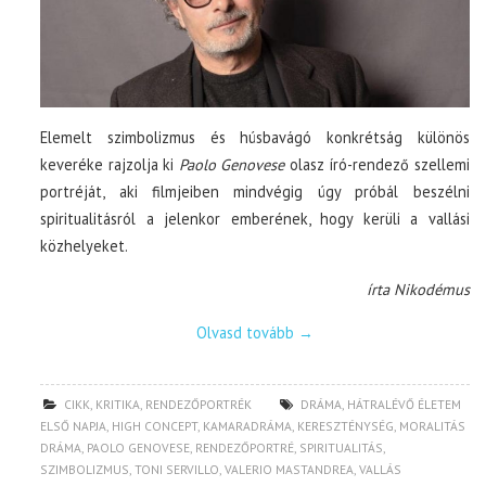
Elemelt szimbolizmus és húsbavágó konkrétság különös
keveréke rajzolja ki
Paolo Genovese
olasz író-rendező szellemi
portréját, aki filmjeiben mindvégig úgy próbál beszélni
spiritualitásról a jelenkor emberének, hogy kerüli a vallási
közhelyeket.
írta Nikodémus
Olvasd tovább
→
CIKK
,
KRITIKA
,
RENDEZŐPORTRÉK
DRÁMA
,
HÁTRALÉVŐ ÉLETEM
ELSŐ NAPJA
,
HIGH CONCEPT
,
KAMARADRÁMA
,
KERESZTÉNYSÉG
,
MORALITÁS
DRÁMA
,
PAOLO GENOVESE
,
RENDEZŐPORTRÉ
,
SPIRITUALITÁS
,
SZIMBOLIZMUS
,
TONI SERVILLO
,
VALERIO MASTANDREA
,
VALLÁS