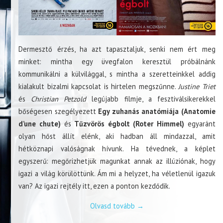
Dermesztő érzés, ha azt tapasztaljuk, senki nem ért meg
minket: mintha egy üvegfalon keresztül próbálnánk
kommunikálni a külvilággal, s mintha a szeretteinkkel addig
kialakult bizalmi kapcsolat is hirtelen megszűnne.
Justine Triet
és
Christian Petzold
legújabb filmje, a fesztiválsikerekkel
bőségesen szegélyezett
Egy zuhanás anatómiája
(Anatomie
d’une chute)
és
Tűzvörös égbolt (Roter Himmel)
egyaránt
olyan hőst állít elénk, aki hadban áll mindazzal, amit
hétköznapi valóságnak hívunk. Ha tévednek, a képlet
egyszerű: megőrizhetjük magunkat annak az illúziónak, hogy
igazi a világ körülöttünk. Ám mi a helyzet, ha véletlenül igazuk
van? Az igazi rejtély itt, ezen a ponton kezdődik.
Olvasd tovább
→