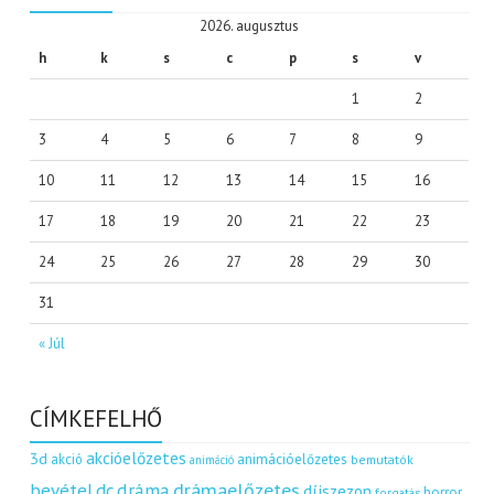
2026. augusztus
h
k
s
c
p
s
v
1
2
3
4
5
6
7
8
9
10
11
12
13
14
15
16
17
18
19
20
21
22
23
24
25
26
27
28
29
30
31
« Júl
CÍMKEFELHŐ
akcióelőzetes
3d
akció
animációelőzetes
bemutatók
animáció
dráma
drámaelőzetes
bevétel
dc
díjszezon
horror
forgatás