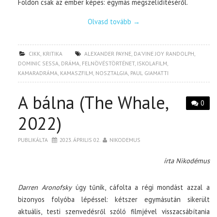
Földön csak az ember képes: egymás megszelídítéséről.
Olvasd tovább
→
CIKK
,
KRITIKA
ALEXANDER PAYNE
,
DA'VINE JOY RANDOLPH
,
DOMINIC SESSA
,
DRÁMA
,
FELNÖVÉSTÖRTÉNET
,
ISKOLAFILM
,
KAMARADRÁMA
,
KAMASZFILM
,
NOSZTALGIA
,
PAUL GIAMATTI
A bálna (The Whale,
0
2022)
PUBLIKÁLTA
2023. ÁPRILIS 02.
NIKODEMUS
írta Nikodémus
Darren Aronofsky
úgy tűnik, cáfolta a régi mondást azzal a
bizonyos folyóba lépéssel: kétszer egymásután sikerült
aktuális, testi szenvedésről szóló filmjével visszacsábítania