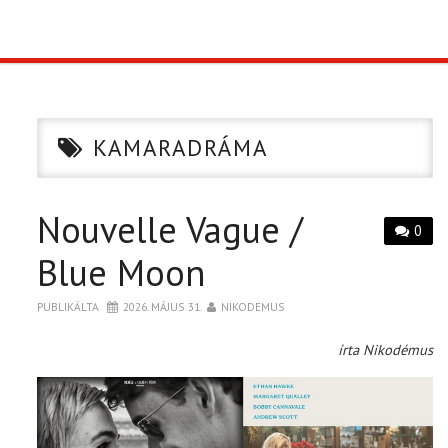
TOP10
KULISSZA
KAMARADRÁMA
CIKK
Nouvelle Vague /
PÓLÓ RENDELÉS
0
Blue Moon
PUBLIKÁLTA
2026. MÁJUS 31.
NIKODEMUS
írta Nikodémus