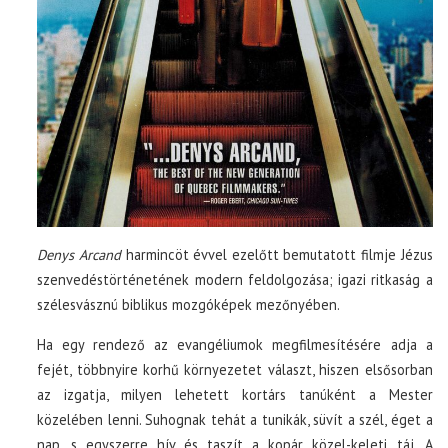
Denys Arcand
harmincöt évvel ezelőtt bemutatott filmje Jézus
szenvedéstörténetének modern feldolgozása; igazi ritkaság a
szélesvásznú biblikus mozgóképek mezőnyében.
Ha egy rendező az evangéliumok megfilmesítésére adja a
fejét, többnyire korhű környezetet választ, hiszen elsősorban
az izgatja, milyen lehetett kortárs tanúként a Mester
közelében lenni. Suhognak tehát a tunikák, süvít a szél, éget a
nap, s egyszerre hív és taszít a kopár közel-keleti táj. A