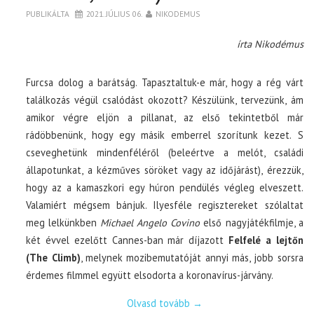
PUBLIKÁLTA
2021. JÚLIUS 06.
NIKODEMUS
írta Nikodémus
Furcsa dolog a barátság. Tapasztaltuk-e már, hogy a rég várt
találkozás végül csalódást okozott? Készülünk, tervezünk, ám
amikor végre eljön a pillanat, az első tekintetből már
rádöbbenünk, hogy egy másik emberrel szorítunk kezet. S
cseveghetünk mindenféléről (beleértve a melót, családi
állapotunkat, a kézműves söröket vagy az időjárást), érezzük,
hogy az a kamaszkori egy húron pendülés végleg elveszett.
Valamiért mégsem bánjuk. Ilyesféle regisztereket szólaltat
meg lelkünkben
Michael Angelo Covino
első nagyjátékfilmje, a
két évvel ezelőtt Cannes-ban már díjazott
Felfelé a lejtőn
(The Climb)
, melynek mozibemutatóját annyi más, jobb sorsra
érdemes filmmel együtt elsodorta a koronavírus-járvány.
Olvasd tovább
→