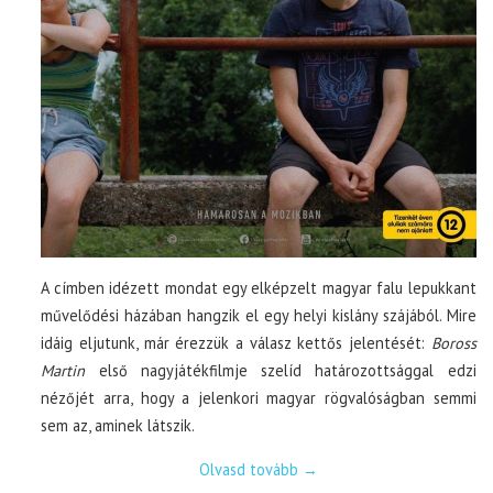
A címben idézett mondat egy elképzelt magyar falu lepukkant
művelődési házában hangzik el egy helyi kislány szájából. Mire
idáig eljutunk, már érezzük a válasz kettős jelentését:
Boross
Martin
első nagyjátékfilmje szelíd határozottsággal edzi
nézőjét arra, hogy a jelenkori magyar rögvalóságban semmi
sem az, aminek látszik.
Olvasd tovább
→