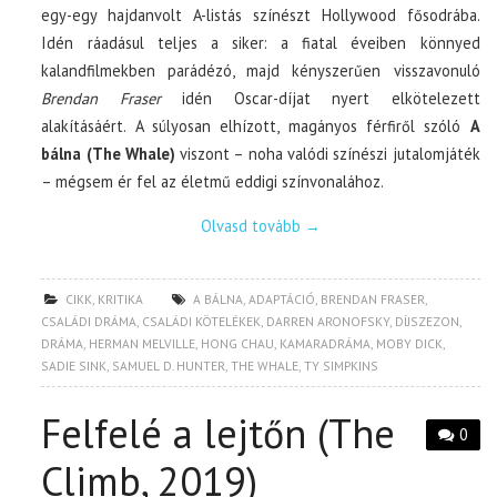
egy-egy hajdanvolt A-listás színészt Hollywood fősodrába.
Idén ráadásul teljes a siker: a fiatal éveiben könnyed
kalandfilmekben parádézó, majd kényszerűen visszavonuló
Brendan Fraser
idén Oscar-díjat nyert elkötelezett
alakításáért. A súlyosan elhízott, magányos férfiről szóló
A
bálna (The Whale)
viszont – noha valódi színészi jutalomjáték
– mégsem ér fel az életmű eddigi színvonalához.
Olvasd tovább
→
CIKK
,
KRITIKA
A BÁLNA
,
ADAPTÁCIÓ
,
BRENDAN FRASER
,
CSALÁDI DRÁMA
,
CSALÁDI KÖTELÉKEK
,
DARREN ARONOFSKY
,
DÍJSZEZON
,
DRÁMA
,
HERMAN MELVILLE
,
HONG CHAU
,
KAMARADRÁMA
,
MOBY DICK
,
SADIE SINK
,
SAMUEL D. HUNTER
,
THE WHALE
,
TY SIMPKINS
Felfelé a lejtőn (The
0
Climb, 2019)