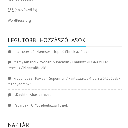
RSS
(hozzászólás)
WordPress.org
LEGUTÓBBI HOZZÁSZÓLÁSOK
Internetes pénzkeresés
-
Top 10 filmek az űrben
Memyselfandi
-
Röviden: Superman / Fantasztikus 4-es: Első
lépések / Mennydörgők*
Frederico88
-
Röviden: Superman / Fantasztikus 4-es: Első lépések /
Mennydörgők*
BKaulitz
-
Alias sorozat
Papyrus
-
TOP 10 időutazós filmek
NAPTÁR