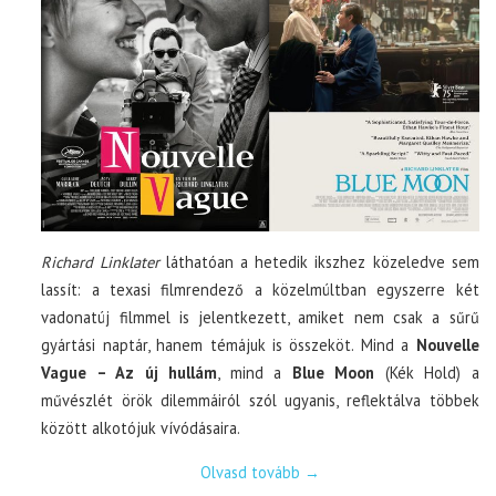
Richard Linklater
láthatóan a hetedik ikszhez közeledve sem
lassít: a texasi filmrendező a közelmúltban egyszerre két
vadonatúj filmmel is jelentkezett, amiket nem csak a sűrű
gyártási naptár, hanem témájuk is összeköt. Mind a
Nouvelle
Vague – Az új hullám
, mind a
Blue Moon
(Kék Hold) a
művészlét örök dilemmáiról szól ugyanis, reflektálva többek
között alkotójuk vívódásaira.
Olvasd tovább
→