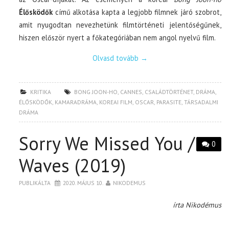
Élősködők
című alkotása kapta a legjobb filmnek járó szobrot,
amit nyugodtan nevezhetünk filmtörténeti jelentőségűnek,
hiszen először nyert a főkategóriában nem angol nyelvű film.
Olvasd tovább
→
KRITIKA
BONG JOON-HO
,
CANNES
,
CSALÁDTÖRTÉNET
,
DRÁMA
,
ÉLŐSKÖDŐK
,
KAMARADRÁMA
,
KOREAI FILM
,
OSCAR
,
PARASITE
,
TÁRSADALMI
DRÁMA
Sorry We Missed You /
0
Waves (2019)
PUBLIKÁLTA
2020. MÁJUS 10.
NIKODEMUS
írta Nikodémus