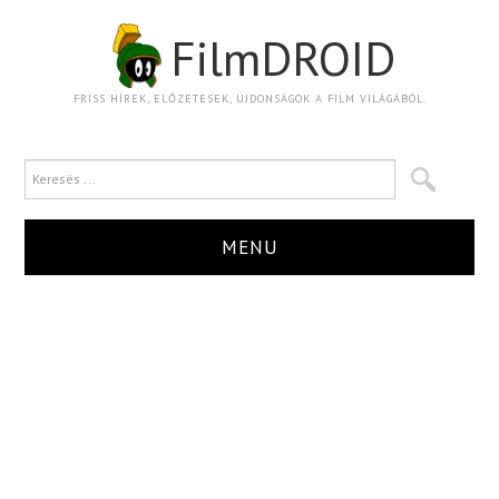
FilmDROID
FRISS HÍREK, ELŐZETESEK, ÚJDONSÁGOK A FILM VILÁGÁBÓL.
MENU
HÍR
TRAILER
KRITIKA
BOXOFFICE