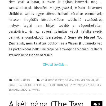
Nem csak a barát, a rokon is bajban ismerszik meg –
tapasztalhatjuk időnként megnyugvással, máskor keserűen.
Utóbbiról sajnos egyre többet hallunk: váratlan események,
hirtelen tragédiák következtében széthulló családokról,
melyek tagjai nem bírják tovább a végeérhetetlen
passiójárást, és az egyéni számítás végül felülkerekedik
bennük a gondoskodó szereteten. A
Sorry We Missed You
(Sajnáljuk, nem találtuk otthon)
és a
Waves (Hullámok)
vád
és pártoskodás nélkül mutatja be egy-egy hétköznapi családra
szakadt nehézségek hatásait.
Olvasd tovább
→
CIKK
,
KRITIKA
CSALÁDTÖRTÉNET
,
DRÁMA
,
KAMARADRÁMA
,
KEN
LOACH
,
SAJNÁLJUK NEM TALÁLTUK OTTHON
,
SORRY WE MISSED YOU
,
TREY
EDWARD SHULTS
,
WAVES
A két pápa (The Two
0