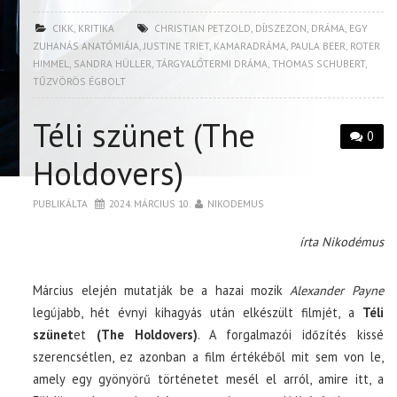
CIKK
,
KRITIKA
CHRISTIAN PETZOLD
,
DÍJSZEZON
,
DRÁMA
,
EGY
ZUHANÁS ANATÓMIÁJA
,
JUSTINE TRIET
,
KAMARADRÁMA
,
PAULA BEER
,
ROTER
HIMMEL
,
SANDRA HÜLLER
,
TÁRGYALÓTERMI DRÁMA
,
THOMAS SCHUBERT
,
TŰZVÖRÖS ÉGBOLT
Téli szünet (The
0
Holdovers)
PUBLIKÁLTA
2024. MÁRCIUS 10.
NIKODEMUS
írta Nikodémus
Március elején mutatják be a hazai mozik
Alexander Payne
legújabb, hét évnyi kihagyás után elkészült filmjét, a
Téli
szünet
et
(The Holdovers)
. A forgalmazói időzítés kissé
szerencsétlen, ez azonban a film értékéből mit sem von le,
amely egy gyönyörű történetet mesél el arról, amire itt, a