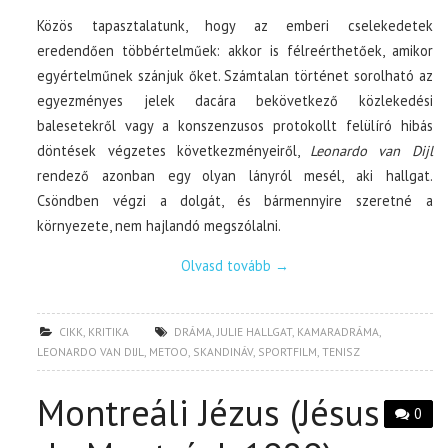
Közös tapasztalatunk, hogy az emberi cselekedetek
eredendően többértelműek: akkor is félreérthetőek, amikor
egyértelműnek szánjuk őket. Számtalan történet sorolható az
egyezményes jelek dacára bekövetkező közlekedési
balesetekről vagy a konszenzusos protokollt felülíró hibás
döntések végzetes következményeiről,
Leonardo van Dijl
rendező azonban egy olyan lányról mesél, aki hallgat.
Csöndben végzi a dolgát, és bármennyire szeretné a
környezete, nem hajlandó megszólalni.
Olvasd tovább
→
CIKK
,
KRITIKA
DRÁMA
,
JULIE HALLGAT
,
KAMARADRÁMA
,
LEONARDO VAN DIJL
,
METOO
,
SKANDINÁV
,
SPORTFILM
,
TENISZ
Montreáli Jézus (Jésus
0