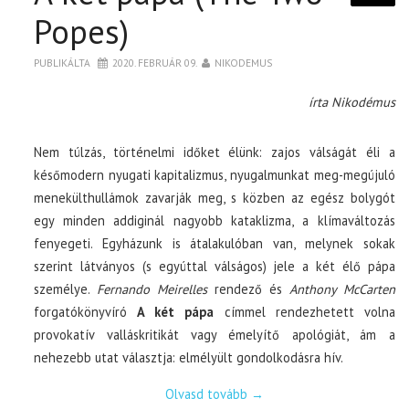
Popes)
PUBLIKÁLTA
2020. FEBRUÁR 09.
NIKODEMUS
írta Nikodémus
Nem túlzás, történelmi időket élünk: zajos válságát éli a
későmodern nyugati kapitalizmus, nyugalmunkat meg-megújuló
menekülthullámok zavarják meg, s közben az egész bolygót
egy minden addiginál nagyobb kataklizma, a klímaváltozás
fenyegeti. Egyházunk is átalakulóban van, melynek sokak
szerint látványos (s egyúttal válságos) jele a két élő pápa
személye.
Fernando Meirelles
rendező és
Anthony McCarten
forgatókönyvíró
A két pápa
címmel rendezhetett volna
provokatív valláskritikát vagy émelyítő apológiát, ám a
nehezebb utat választja: elmélyült gondolkodásra hív.
Olvasd tovább
→