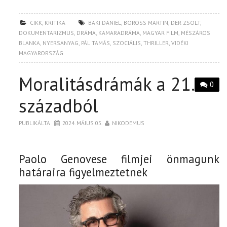
CIKK
,
KRITIKA
BAKI DÁNIEL
,
BOROSS MARTIN
,
DÉR ZSOLT
,
DOKUMENTARIZMUS
,
DRÁMA
,
KAMARADRÁMA
,
MAGYAR FILM
,
MÉSZÁROS
BLANKA
,
NYERSANYAG
,
PÁL TAMÁS
,
SZOCIÁLIS
,
THRILLER
,
VIDÉKI
MAGYARORSZÁG
Moralitásdrámák a 21.
0
századból
PUBLIKÁLTA
2024. MÁJUS 05.
NIKODEMUS
Paolo Genovese filmjei önmagunk
határaira figyelmeztetnek