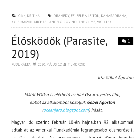
CIKK
,
KRITIKA
DRAMEDY
,
FELFELÉ A LEJTŐN
,
KAMARADRÁMA
,
KYLE MARVIN
,
MICHAEL ANGELO COVINO
,
THE CLIMB
,
VÍGJÁTÉK
Élősködők (Parasite,
1
2019)
PUBLIKÁLTA
2020. MÁJUS 17.
FILMDROID
írta Gőbel Ágoston
Mától VOD-n is elérhető az idei Oscar-nyertes film,
ebből az alkalomból közöljük
Gőbel Ágoston
(
oceanjaro.blogspot.com
) írását.
Magyar idő szerint február 10-én hajnalban 92. alkalommal
adták át az Amerikai Filmakadémia legrangosabb elismeréseit,
az Oscar-díjakat. Az eseményen a koreai
Bong Joon-ho