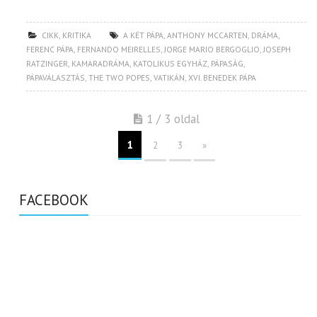
CIKK
,
KRITIKA
A KÉT PÁPA
,
ANTHONY MCCARTEN
,
DRÁMA
,
FERENC PÁPA
,
FERNANDO MEIRELLES
,
JORGE MARIO BERGOGLIO
,
JOSEPH
RATZINGER
,
KAMARADRÁMA
,
KATOLIKUS EGYHÁZ
,
PÁPASÁG
,
PÁPAVÁLASZTÁS
,
THE TWO POPES
,
VATIKÁN
,
XVI. BENEDEK PÁPA
1 / 3 oldal
1
2
3
»
FACEBOOK