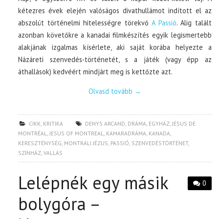
kétezres évek elején valóságos divathullámot indított el az
abszolút történelmi hitelességre törekvő
A Passió
. Alig talált
azonban követőkre a kanadai filmkészítés egyik legismertebb
alakjának izgalmas kísérlete, aki saját korába helyezte a
Názáreti szenvedés-történetét, s a játék (vagy épp az
áthallások) kedvéért mindjárt meg is kettőzte azt.
Olvasd tovább
→
CIKK
,
KRITIKA
DENYS ARCAND
,
DRÁMA
,
EGYHÁZ
,
JÉSUS DE
MONTRÉAL
,
JESUS OF MONTREAL
,
KAMARADRÁMA
,
KANADA
,
KERESZTÉNYSÉG
,
MONTRÁLI JÉZUS
,
PASSIÓ
,
SZENVEDÉSTÖRTÉNET
,
SZÍNHÁZ
,
VALLÁS
Lelépnék egy másik
0
bolygóra –