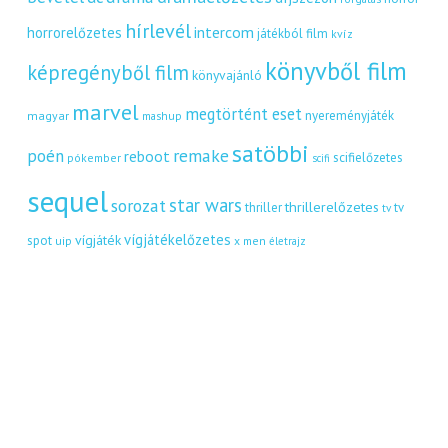
hírlevél
intercom
horrorelőzetes
játékból film
kvíz
könyvből film
képregényből film
könyvajánló
marvel
megtörtént eset
nyereményjáték
magyar
mashup
satöbbi
remake
poén
reboot
scifielőzetes
pókember
scifi
sequel
star wars
sorozat
thrillerelőzetes
thriller
tv
tv
vígjátékelőzetes
vígjáték
spot
uip
x men
életrajz