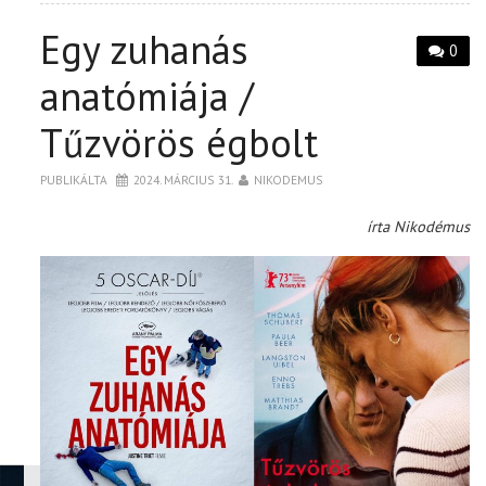
Egy zuhanás
0
anatómiája /
Tűzvörös égbolt
PUBLIKÁLTA
2024. MÁRCIUS 31.
NIKODEMUS
írta Nikodémus