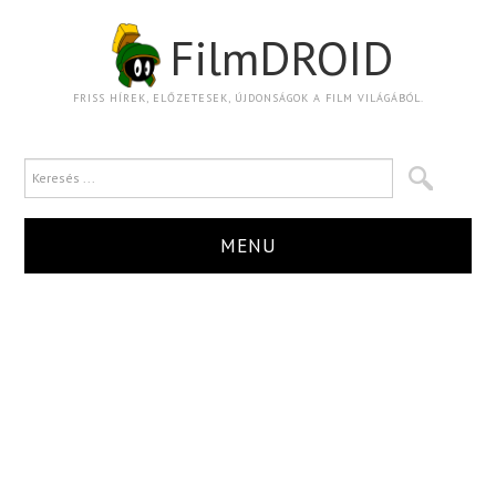
FilmDROID
FRISS HÍREK, ELŐZETESEK, ÚJDONSÁGOK A FILM VILÁGÁBÓL.
MENU
HÍR
TRAILER
KRITIKA
BOXOFFICE