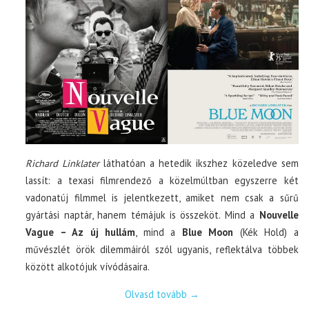
Richard Linklater
láthatóan a hetedik ikszhez közeledve sem
lassít: a texasi filmrendező a közelmúltban egyszerre két
vadonatúj filmmel is jelentkezett, amiket nem csak a sűrű
gyártási naptár, hanem témájuk is összeköt. Mind a
Nouvelle
Vague – Az új hullám
, mind a
Blue Moon
(Kék Hold) a
művészlét örök dilemmáiról szól ugyanis, reflektálva többek
között alkotójuk vívódásaira.
Olvasd tovább
→