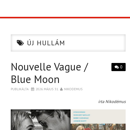
TOP10
KULISSZA
ÚJ HULLÁM
CIKK
Nouvelle Vague /
PÓLÓ RENDELÉS
0
Blue Moon
PUBLIKÁLTA
2026. MÁJUS 31.
NIKODEMUS
írta Nikodémus