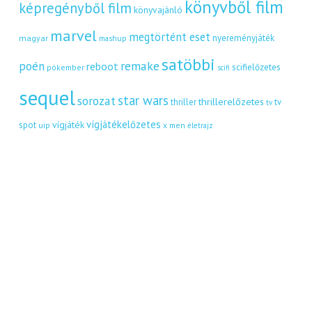
könyvből film
képregényből film
könyvajánló
marvel
megtörtént eset
nyereményjáték
magyar
mashup
satöbbi
remake
poén
reboot
scifielőzetes
pókember
scifi
sequel
star wars
sorozat
thrillerelőzetes
thriller
tv
tv
vígjátékelőzetes
vígjáték
spot
uip
x men
életrajz