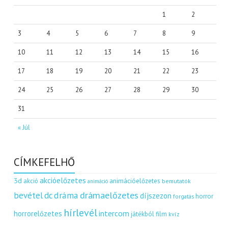
1
2
3
4
5
6
7
8
9
10
11
12
13
14
15
16
17
18
19
20
21
22
23
24
25
26
27
28
29
30
31
« Júl
CÍMKEFELHŐ
akcióelőzetes
3d
akció
animációelőzetes
bemutatók
animáció
dráma
drámaelőzetes
bevétel
dc
díjszezon
horror
forgatás
hírlevél
intercom
horrorelőzetes
játékból film
kvíz