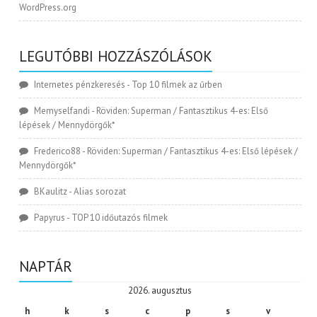
WordPress.org
LEGUTÓBBI HOZZÁSZÓLÁSOK
Internetes pénzkeresés
-
Top 10 filmek az űrben
Memyselfandi
-
Röviden: Superman / Fantasztikus 4-es: Első
lépések / Mennydörgők*
Frederico88
-
Röviden: Superman / Fantasztikus 4-es: Első lépések /
Mennydörgők*
BKaulitz
-
Alias sorozat
Papyrus
-
TOP 10 időutazós filmek
NAPTÁR
2026. augusztus
h
k
s
c
p
s
v