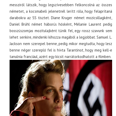
messziről látszik, hogy legszívesebben felkoncolná az összes
németet, a kocsmabeli jelenetnél lerítt róla, hogy felaprítaná
darabokra az SS tisztet. Diane Kruger német mozicsillagként,
Daniel Brühl német háborús hősként, Mélanie Laurent pedig
bosszúszomjas mozitulajként tűnik fel, egy rossz szavunk sem
lehet senkire, mindenki kihozza magából a legjobbat. Samuel L.
Jackson nem szerepel benne, pedig mikor megtudta, hogy lesz
benne néger szereplő fel is hívta Tarantinot, hogy meg kell-e
tanulnia franciául, azért egy kicsit narrátorkodhatott a filmben.