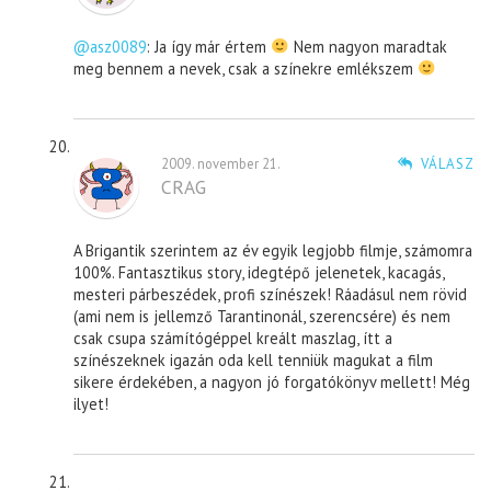
@asz0089
: Ja így már értem
Nem nagyon maradtak
meg bennem a nevek, csak a színekre emlékszem
2009. november 21.
VÁLASZ
CRAG
A Brigantik szerintem az év egyik legjobb filmje, számomra
100%. Fantasztikus story, idegtépő jelenetek, kacagás,
mesteri párbeszédek, profi színészek! Ráadásul nem rövid
(ami nem is jellemző Tarantinonál, szerencsére) és nem
csak csupa számítógéppel kreált maszlag, ítt a
színészeknek igazán oda kell tenniük magukat a film
sikere érdekében, a nagyon jó forgatókönyv mellett! Még
ilyet!