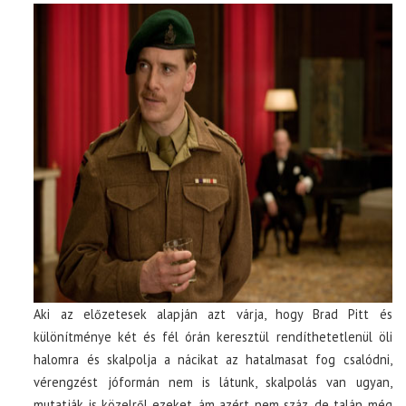
Aki az előzetesek alapján azt várja, hogy Brad Pitt és
különítménye két és fél órán keresztül rendíthetetlenül öli
halomra és skalpolja a nácikat az hatalmasat fog csalódni,
vérengzést jóformán nem is látunk, skalpolás van ugyan,
mutatják is közelről ezeket, ám azért nem száz, de talán még