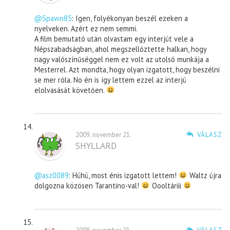
@Spawn85
: Igen, folyékonyan beszél ezeken a
nyelveken. Azért ez nem semmi.
A film bemutató után olvastam egy interjút vele a
Népszabadságban, ahol megszellőztette halkan, hogy
nagy valószínűséggel nem ez volt az utolsó munkája a
Mesterrel. Azt mondta, hogy olyan izgatott, hogy beszélni
se mer róla. No én is így lettem ezzel az interjú
elolvasását követően.
2009. november 21.
VÁLASZ
SHYLLARD
@asz0089
: Húhú, most énis izgatott lettem!
Waltz újra
dolgozna közösen Tarantino-val!
Oooltáriii