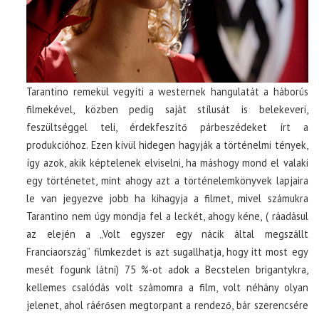
Tarantino remekül vegyíti a westernek hangulatát a háborús
filmekével, közben pedig saját stílusát is belekeveri,
feszültséggel teli, érdekfeszítő párbeszédeket írt a
produkcióhoz. Ezen kívül hidegen hagyják a történelmi tények,
így azok, akik képtelenek elviselni, ha máshogy mond el valaki
egy történetet, mint ahogy azt a történelemkönyvek lapjaira
le van jegyezve jobb ha kihagyja a filmet, mivel számukra
Tarantino nem úgy mondja fel a leckét, ahogy kéne, ( ráadásul
az elején a „Volt egyszer egy nácik által megszállt
Franciaország” filmkezdet is azt sugallhatja, hogy itt most egy
mesét fogunk látni) 75 %-ot adok a Becstelen brigantykra,
kellemes csalódás volt számomra a film, volt néhány olyan
jelenet, ahol ráérősen megtorpant a rendező, bár szerencsére