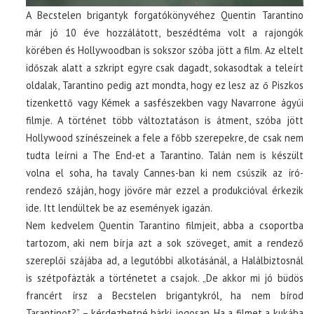
A Becstelen brigantyk forgatókönyvéhez Quentin Tarantino
már jó 10 éve hozzálátott, beszédtéma volt a rajongók
körében és Hollywoodban is sokszor szóba jött a film. Az eltelt
időszak alatt a szkript egyre csak dagadt, sokasodtak a teleírt
oldalak, Tarantino pedig azt mondta, hogy ez lesz az ő Piszkos
tizenkettő vagy Kémek a sasfészekben vagy Navarrone ágyúi
filmje. A történet több változtatáson is átment, szóba jött
Hollywood színészeinek a fele a főbb szerepekre, de csak nem
tudta leírni a The End-et a Tarantino. Talán nem is készült
volna el soha, ha tavaly Cannes-ban ki nem csúszik az író-
rendező száján, hogy jövőre már ezzel a produkcióval érkezik
ide. Itt lendültek be az események igazán.
Nem kedvelem Quentin Tarantino filmjeit, abba a csoportba
tartozom, aki nem bírja azt a sok szöveget, amit a rendező
szereplői szájába ad, a legutóbbi alkotásánál, a Halálbiztosnál
is szétpofázták a történetet a csajok. „De akkor mi jó büdös
francért írsz a Becstelen brigantykról, ha nem bírod
Tarantinot?” – kérdezhetné bárki jogosan. Ha a filmet a kukába