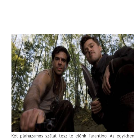
Két párhuzamos szálat tesz le elénk Tarantino. Az egyikben