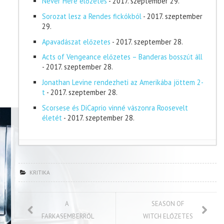
Never Here előzetes
- 2017. szeptember 29.
Sorozat lesz a Rendes fickókból
- 2017. szeptember
29.
Apavadászat előzetes
- 2017. szeptember 28.
Acts of Vengeance előzetes – Banderas bosszút áll
- 2017. szeptember 28.
Jonathan Levine rendezheti az Amerikába jöttem 2-
t
- 2017. szeptember 28.
Scorsese és DiCaprio vinné vászonra Roosevelt
életét
- 2017. szeptember 28.
KRITIKA
A
SEASON OF
FARKASEMBERRŐL
WITCH ELŐZETES