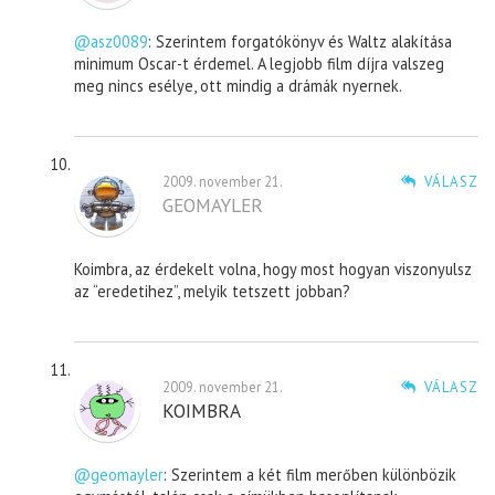
@asz0089
: Szerintem forgatókönyv és Waltz alakítása
minimum Oscar-t érdemel. A legjobb film díjra valszeg
meg nincs esélye, ott mindig a drámák nyernek.
2009. november 21.
VÁLASZ
GEOMAYLER
Koimbra, az érdekelt volna, hogy most hogyan viszonyulsz
az “eredetihez”, melyik tetszett jobban?
2009. november 21.
VÁLASZ
KOIMBRA
@geomayler
: Szerintem a két film merőben különbözik