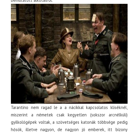
bemutatott alkotásról.
Tarantino nem ragad le a a nácikkal kapcsolatos kliséknél,
miszerint a németek csak kegyetlen (sokszor arcnélküli)
gyilkológépek voltak, a szövetséges katonák többsége pedig
hősök, illetve nagyon, de nagyon jó emberek, itt bizony