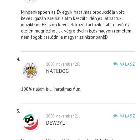
Mindenképpen az Év egyik hatalmas produkciója volt!
Kevés igazán zseniális film készült idén,és láthattuk
mozikban! Ez azon kevesek közé tartozik! Talán jövő év
elején megnézhetjük végre dvd-n is,és nagyon remélem
nem fogok csalódni a magyar szinkronban!:D
2009. november 20.
VÁLASZ
NATEDOG
100% nalam is … hatalmas film.
2009. november 21.
VÁLASZ
DEW3YL