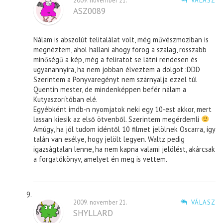
2009. november 21.
VÁLASZ
ASZ0089
Nálam is abszolút telitalálat volt, még művészmoziban is
megnéztem, ahol hallani ahogy forog a szalag, rosszabb
minőségű a kép, még a feliratot se látni rendesen és
ugyanannyira, ha nem jobban élveztem a dolgot :DDD
Szerintem a Ponyvaregényt nem szárnyalja ezzel túl
Quentin mester, de mindenképpen befér nálam a
Kutyaszorítóban elé.
Egyébként imdb-n nyomjatok neki egy 10-est akkor, mert
lassan kiesik az első ötvenből. Szerintem megérdemli
Amúgy, ha jól tudom idéntől 10 filmet jelölnek Oscarra, így
talán van esélye, hogy jelölt legyen. Waltz pedig
igazságtalan lenne, ha nem kapna valami jelölést, akárcsak
a forgatókönyv, amelyet én meg is vettem.
2009. november 21.
VÁLASZ
SHYLLARD