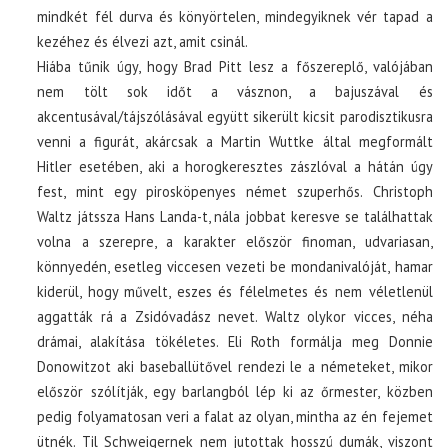
mindkét fél durva és könyörtelen, mindegyiknek vér tapad a
kezéhez és élvezi azt, amit csinál.
Hiába tűnik úgy, hogy Brad Pitt lesz a főszereplő, valójában
nem tölt sok időt a vásznon, a bajuszával és
akcentusával/tájszólásával együtt sikerült kicsit parodisztikusra
venni a figurát, akárcsak a Martin Wuttke által megformált
Hitler esetében, aki a horogkeresztes zászlóval a hátán úgy
fest, mint egy pirosköpenyes német szuperhős. Christoph
Waltz játssza Hans Landa-t, nála jobbat keresve se találhattak
volna a szerepre, a karakter először finoman, udvariasan,
könnyedén, esetleg viccesen vezeti be mondanivalóját, hamar
kiderül, hogy művelt, eszes és félelmetes és nem véletlenül
aggatták rá a Zsidóvadász nevet. Waltz olykor vicces, néha
drámai, alakítása tökéletes. Eli Roth formálja meg Donnie
Donowitzot aki baseballütővel rendezi le a németeket, mikor
először szólítják, egy barlangból lép ki az őrmester, közben
pedig folyamatosan veri a falat az olyan, mintha az én fejemet
ütnék. Til Schweigernek nem jutottak hosszú dumák, viszont