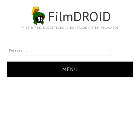
FilmDROID
FRISS HÍREK, ELŐZETESEK, ÚJDONSÁGOK A FILM VILÁGÁBÓL.
MENU
HÍR
TRAILER
KRITIKA
BOXOFFICE