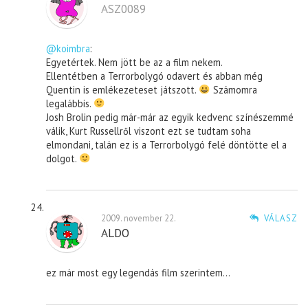
ASZ0089
@koimbra
:
Egyetértek. Nem jött be az a film nekem.
Ellentétben a Terrorbolygó odavert és abban még
Quentin is emlékezeteset játszott.
Számomra
legalábbis.
Josh Brolin pedig már-már az egyik kedvenc színészemmé
válik, Kurt Russellről viszont ezt se tudtam soha
elmondani, talán ez is a Terrorbolygó felé döntötte el a
dolgot.
2009. november 22.
VÁLASZ
ALDO
ez már most egy legendás film szerintem…