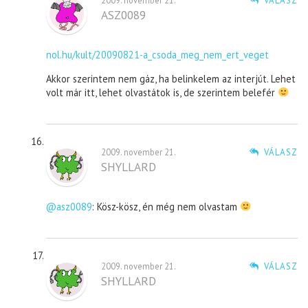
2009. november 21.
VÁLASZ
ASZ0089
nol.hu/kult/20090821-a_csoda_meg_nem_ert_veget
Akkor szerintem nem gáz, ha belinkelem az interjút. Lehet
volt már itt, lehet olvastátok is, de szerintem belefér
2009. november 21.
VÁLASZ
SHYLLARD
@asz0089
: Kösz-kösz, én még nem olvastam
2009. november 21.
VÁLASZ
SHYLLARD