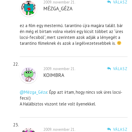
2009. november 21.
VÁLASZ
MÉZGA_GÉZA
ez a film egy mestermű. tarantino újra magára talált. bár
én még el bírtam volna viselni egy kicsit többet az “üres
locsi-fecsiből”, mert szerintem azok adják a lényegét a
tarantino filmeknek és azok a legélvezetesebbek is.
2009. november 21.
VÁLASZ
KOIMBRA
@Mézga_Géza
: Épp azt írtam, hogy nincs sok üres locsi-
fecsi:)
A Halálbiztos viszont tele volt ilyenekkel.
2009. november 21.
VÁLASZ