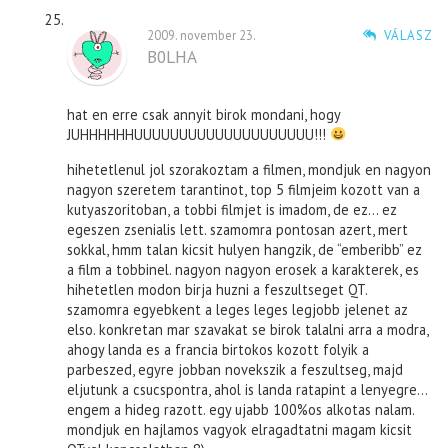
2009. november 23.
VÁLASZ
B0LHA
hat en erre csak annyit birok mondani, hogy
JUHHHHHHUUUUUUUUUUUUUUUUUUUU!!!
hihetetlenul jol szorakoztam a filmen, mondjuk en nagyon
nagyon szeretem tarantinot, top 5 filmjeim kozott van a
kutyaszoritoban, a tobbi filmjet is imadom, de ez… ez
egeszen zsenialis lett. szamomra pontosan azert, mert
sokkal, hmm talan kicsit hulyen hangzik, de “emberibb” ez
a film a tobbinel. nagyon nagyon erosek a karakterek, es
hihetetlen modon birja huzni a feszultseget QT.
szamomra egyebkent a leges leges legjobb jelenet az
elso. konkretan mar szavakat se birok talalni arra a modra,
ahogy landa es a francia birtokos kozott folyik a
parbeszed, egyre jobban novekszik a feszultseg, majd
eljutunk a csucspontra, ahol is landa ratapint a lenyegre…
engem a hideg razott. egy ujabb 100%os alkotas nalam.
mondjuk en hajlamos vagyok elragadtatni magam kicsit