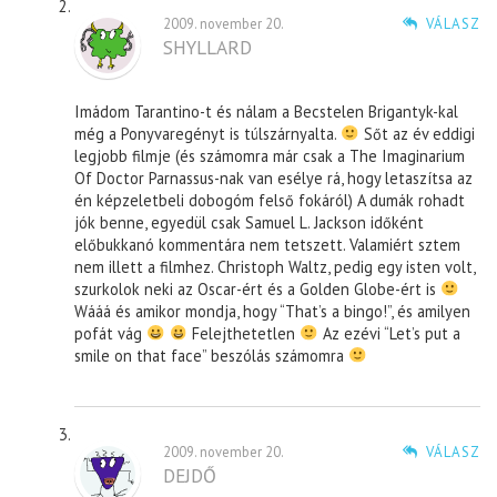
2009. november 20.
VÁLASZ
SHYLLARD
Imádom Tarantino-t és nálam a Becstelen Brigantyk-kal
még a Ponyvaregényt is túlszárnyalta.
Sőt az év eddigi
legjobb filmje (és számomra már csak a The Imaginarium
Of Doctor Parnassus-nak van esélye rá, hogy letaszítsa az
én képzeletbeli dobogóm felső fokáról) A dumák rohadt
jók benne, egyedül csak Samuel L. Jackson időként
előbukkanó kommentára nem tetszett. Valamiért sztem
nem illett a filmhez. Christoph Waltz, pedig egy isten volt,
szurkolok neki az Oscar-ért és a Golden Globe-ért is
Wááá és amikor mondja, hogy “That’s a bingo!”, és amilyen
pofát vág
Felejthetetlen
Az ezévi “Let’s put a
smile on that face” beszólás számomra
2009. november 20.
VÁLASZ
DEJDŐ