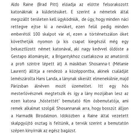
Aldo Raine (Brad Pitt) előadja az előtte felsorakozott
katonáknak a küldetésüket. E szerint a németek által
megszállt területen kell ügyködniük, de úgy, hogy minden náci
rettegve ejtse ki a nevüket, ezen felül pedig minden
emberétől 100 skalpot vár el, ezen a történetszálon őket
követhetjük nyomon (a kis csapat kiegészül még egy
bekasztlizott német katonával, aki nagy kedvvel öldöste a
Gestapo állományát, a Brigantykhoz csatlakozva az amatőrről
a profi szintre lépett át) A másikban Shosanna-t (Mélanie
Laurent) állítja a rendező a középpontba, akinek családját
lemészárolta Hans Landa, a lánynak sikerült elmenekülnie, majd
Párizsban álnéven mozit üzemeltet. Itt egy hős
mesterlövésznek megtetszik és így a lány mozijában lesz az
ezen katona „hőstettét” bemutató film ősbemutatója, ami
remek alkalmat szolgál Shosannanak arra, hogy bosszút álljon
a Harmadik Birodalmon. Időközben a Raine által vezetett
skalpgyűjtó osztag is feltűnik, a tervük szerint a bemutatón
szépen kinyírnák az egész bagázst.