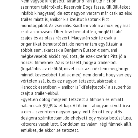
Nem vagyok kifejezett Tarantino fan (Pulp Fiction
szerintem túlértékelt, Reservoir Dogs fasza, Kill Bill-leket
inkább kihagytam), de ezt nagyon vártam már csak az első
trailer miatt is, amikor kis ízelítőt kaptunk Pitt
monológjából. Az zseniális. Kiadtam volna a mozijegy árát
csak a sorozásos, Über-Jew bemutatása, meglőtt lábú
csajos és az olasz részért. Magyarán szinte csak a
brigantikat bemutatóért, de nem untam egyáltalán a
többit sem, akárcsak a Benjamin Button-t sem, ami
mégkevesebb akciót nyújtott, de ezek szerint Pitt jó a
hosszú filmeknek. Az is tetszett, hogy a trailer-ből
(legalábbis az elsőből, mivel csak azt néztem meg, hogy
minnél kevesebbet tudjak meg) nem derült, hogy van egy
vértelen szál is, és ez nagyon tetszett, akárcsak a
Hancock esetében – amikor is “kifelejtették” a szuperhős
csajt a trailer-ekből.
Egyetlen dolog mégsem tetszett a filmben és emiatt
nálam csak 99,99%-et kap. A főcím – ahogyan ki volt írva
a cím – szerintem nagyon gagyi volt. Én ott egy ütős
designra számítottam, de ehelyett egy nyista betűstílusú,
kétsoros vacak lett. Gondolom ez valami régi filmnek állít
emléket, de akkor se tetszett.