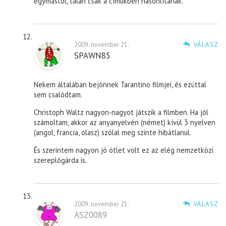
egymástól, talán csak a címükben hasonlítanak.
2009. november 21.
VÁLASZ
SPAWN85
Nekem általában bejönnek Tarantino filmjei, és ezúttal
sem csalódtam.
Christoph Waltz nagyon-nagyot játszik a filmben. Ha jól
számoltam, akkor az anyanyelvén (német) kívül 3 nyelven
(angol, francia, olasz) szólal meg szinte hibátlanul.
És szerintem nagyon jó ötlet volt ez az elég nemzetközi
szereplőgárda is.
2009. november 21.
VÁLASZ
ASZ0089