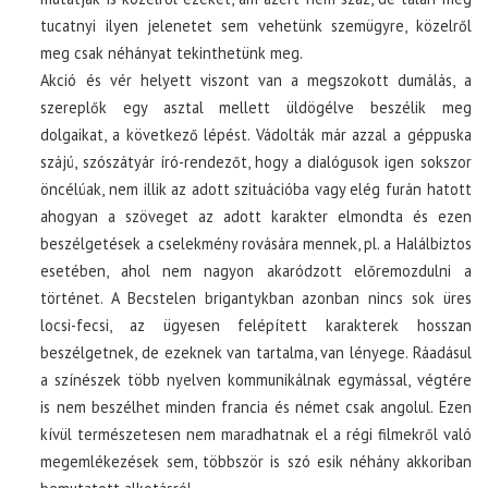
tucatnyi ilyen jelenetet sem vehetünk szemügyre, közelről
meg csak néhányat tekinthetünk meg.
Akció és vér helyett viszont van a megszokott dumálás, a
szereplők egy asztal mellett üldögélve beszélik meg
dolgaikat, a következő lépést. Vádolták már azzal a géppuska
szájú, szószátyár író-rendezőt, hogy a dialógusok igen sokszor
öncélúak, nem illik az adott szituációba vagy elég furán hatott
ahogyan a szöveget az adott karakter elmondta és ezen
beszélgetések a cselekmény rovására mennek, pl. a Halálbiztos
esetében, ahol nem nagyon akaródzott előremozdulni a
történet. A Becstelen brigantykban azonban nincs sok üres
locsi-fecsi, az ügyesen felépített karakterek hosszan
beszélgetnek, de ezeknek van tartalma, van lényege. Ráadásul
a színészek több nyelven kommunikálnak egymással, végtére
is nem beszélhet minden francia és német csak angolul. Ezen
kívül természetesen nem maradhatnak el a régi filmekről való
megemlékezések sem, többször is szó esik néhány akkoriban