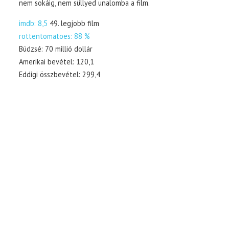
nem sokáig, nem süllyed unalomba a film.
imdb: 8,5
49. legjobb film
rottentomatoes: 88 %
Büdzsé: 70 millió dollár
Amerikai bevétel: 120,1
Eddigi összbevétel: 299,4