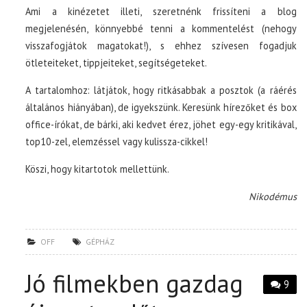
Ami a kinézetet illeti, szeretnénk frissíteni a blog
megjelenésén, könnyebbé tenni a kommentelést (nehogy
visszafogjátok magatokat!), s ehhez szívesen fogadjuk
ötleteiteket, tippjeiteket, segítségeteket.
A tartalomhoz: látjátok, hogy ritkásabbak a posztok (a ráérés
általános hiányában), de igyekszünk. Keresünk hírezőket és box
office-írókat, de bárki, aki kedvet érez, jöhet egy-egy kritikával,
top10-zel, elemzéssel vagy kulissza-cikkel!
Köszi, hogy kitartotok mellettünk.
Nikodémus
OFF
GÉPHÁZ
Jó filmekben gazdag
9