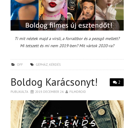
Ti mit néztek majd a virsli, a forraltbor és a pezsgő mellett?
Mi tetszett és mi nem 2019-ben?
Mit vártok 2020-ra?
OFF
GÉPHÁZ
,
KÉRDÉS
Boldog Karácsonyt!
2
PUBLIKÁLTA
2019. DECEMBER 24.
FILMDROID