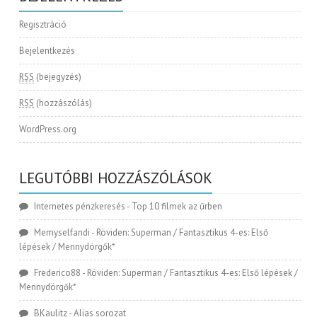
Regisztráció
Bejelentkezés
RSS
(bejegyzés)
RSS
(hozzászólás)
WordPress.org
LEGUTÓBBI HOZZÁSZÓLÁSOK
Internetes pénzkeresés
-
Top 10 filmek az űrben
Memyselfandi
-
Röviden: Superman / Fantasztikus 4-es: Első
lépések / Mennydörgők*
Frederico88
-
Röviden: Superman / Fantasztikus 4-es: Első lépések /
Mennydörgők*
BKaulitz
-
Alias sorozat