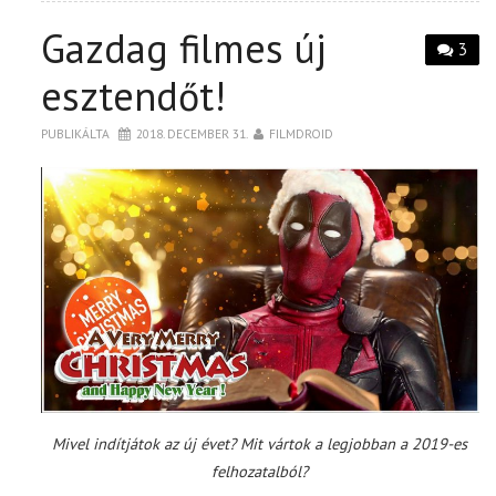
Gazdag filmes új
3
esztendőt!
PUBLIKÁLTA
2018. DECEMBER 31.
FILMDROID
Mivel indítjátok az új évet? Mit vártok a legjobban a 2019-es
felhozatalból?