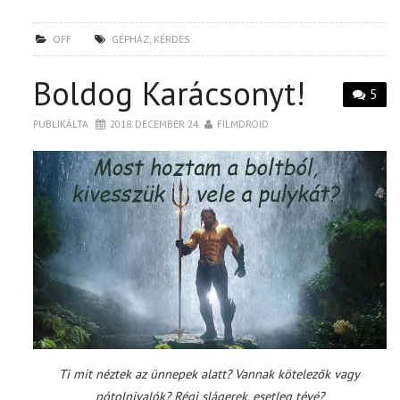
OFF
GÉPHÁZ
,
KÉRDÉS
Boldog Karácsonyt!
5
PUBLIKÁLTA
2018. DECEMBER 24.
FILMDROID
Ti mit néztek az ünnepek alatt? Vannak kötelezők vagy
pótolnivalók? Régi slágerek, esetleg tévé?