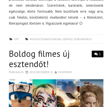
de nem mindenáron. Szeretteink, barátaink, ismerőseink
egészsége, élete fontosabb. Nem buzdítunk erre vagy arra,
csak felelős, körültekintő viselkedést kérünk – a filmnézést,
filmrajongást illetően is. Vigyázzunk egymásra! 🙂
OFF
#VIGYAZZUNKEGYMASRA
,
GÉPHÁZ
,
KORONAVÍRUS
Boldog filmes új
1
esztendőt!
PUBLIKÁLTA
2019. DECEMBER 31.
FILMDROID