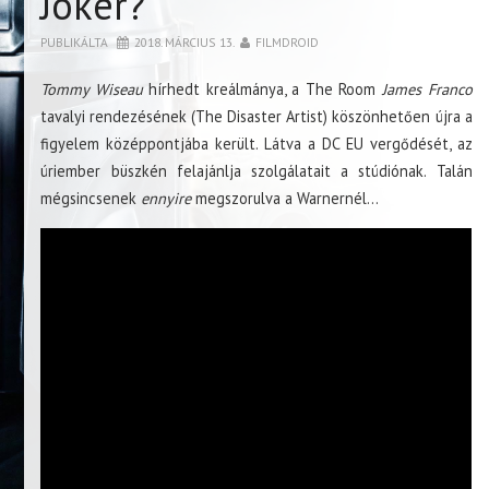
Joker?
PUBLIKÁLTA
2018. MÁRCIUS 13.
FILMDROID
Tommy Wiseau
hírhedt kreálmánya, a The Room
James Franco
tavalyi rendezésének (The Disaster Artist) köszönhetően újra a
figyelem középpontjába került. Látva a DC EU vergődését, az
úriember büszkén felajánlja szolgálatait a stúdiónak. Talán
mégsincsenek
ennyire
megszorulva a Warnernél…