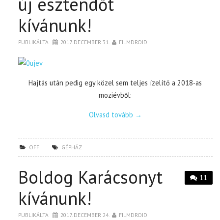
új esztendőt
kívánunk!
PUBLIKÁLTA
2017. DECEMBER 31.
FILMDROID
Hajtás után pedig egy közel sem teljes ízelítő a 2018-as
moziévből:
Olvasd tovább
→
OFF
GÉPHÁZ
Boldog Karácsonyt
11
kívánunk!
PUBLIKÁLTA
2017. DECEMBER 24.
FILMDROID