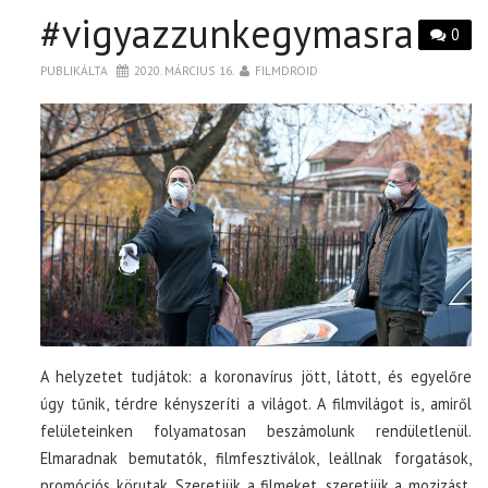
#vigyazzunkegymasra
0
PUBLIKÁLTA
2020. MÁRCIUS 16.
FILMDROID
A helyzetet tudjátok: a koronavírus jött, látott, és egyelőre
úgy tűnik, térdre kényszeríti a világot. A filmvilágot is, amiről
felületeinken folyamatosan beszámolunk rendületlenül.
Elmaradnak bemutatók, filmfesztiválok, leállnak forgatások,
promóciós körutak. Szeretjük a filmeket, szeretjük a mozizást,