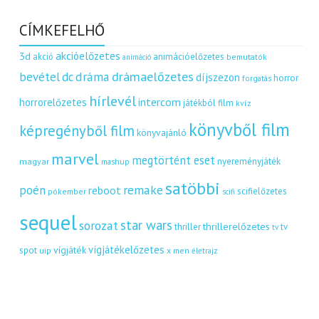
CÍMKEFELHŐ
akcióelőzetes
3d
akció
animációelőzetes
bemutatók
animáció
dráma
drámaelőzetes
bevétel
dc
díjszezon
horror
forgatás
hírlevél
intercom
horrorelőzetes
játékból film
kvíz
könyvből film
képregényből film
könyvajánló
marvel
megtörtént eset
nyereményjáték
magyar
mashup
satöbbi
remake
poén
reboot
scifielőzetes
pókember
scifi
sequel
star wars
sorozat
thrillerelőzetes
thriller
tv
tv
vígjátékelőzetes
vígjáték
spot
uip
x men
életrajz