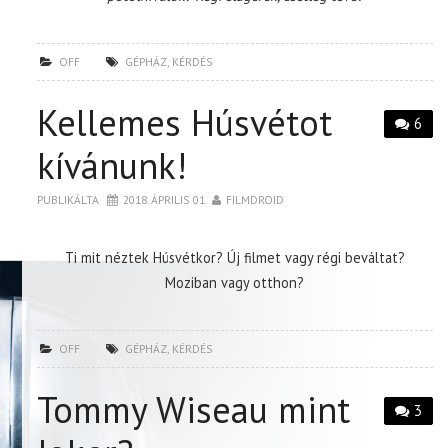
OFF
GÉPHÁZ
,
KÉRDÉS
Kellemes Húsvétot
6
kívánunk!
PUBLIKÁLTA
2018. ÁPRILIS 01.
FILMDROID
Ti mit néztek Húsvétkor? Új filmet vagy régi beváltat?
Moziban vagy otthon?
OFF
GÉPHÁZ
,
KÉRDÉS
Tommy Wiseau mint
3