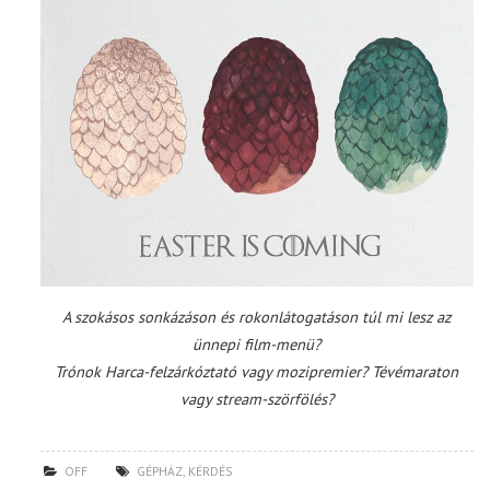
A szokásos sonkázáson és rokonlátogatáson túl mi lesz az
ünnepi film-menü?
Trónok Harca-felzárkóztató vagy mozipremier? Tévémaraton
vagy stream-szörfölés?
OFF
GÉPHÁZ
,
KÉRDÉS