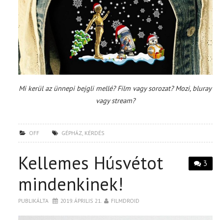
Mi kerül az ünnepi bejgli mellé? Film vagy sorozat? Mozi, bluray
vagy stream?
OFF
GÉPHÁZ
,
KÉRDÉS
Kellemes Húsvétot
3
mindenkinek!
PUBLIKÁLTA
2019. ÁPRILIS 21.
FILMDROID