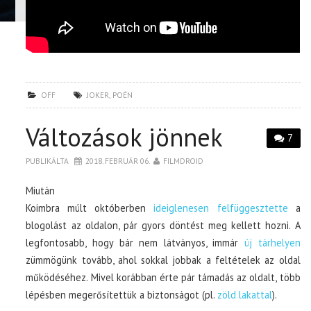
OFF
JOKER
,
POÉN
Változások jönnek
7
PUBLIKÁLTA
2018. FEBRUÁR 06.
FILMDROID
Miután
Koimbra múlt októberben
ideiglenesen felfüggesztette
a
blogolást az oldalon, pár gyors döntést meg kellett hozni. A
legfontosabb, hogy bár nem látványos, immár
új tárhelyen
zümmögünk tovább, ahol sokkal jobbak a feltételek az oldal
működéséhez. Mivel korábban érte pár támadás az oldalt, több
lépésben megerősítettük a biztonságot (pl.
zöld lakattal
).