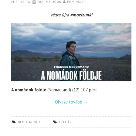
PUBLIKÁLTA
2021. MÁJUS 06.
FILMDROID
Végre újra
#mozizunk
!
TOP10
KULISSZA
CIKK
PÓLÓ RENDELÉS
A nomádok földje
(Nomadland) (12) 107 perc
Olvasd tovább
→
BEMUTATÓK
,
OFF
GÉPHÁZ