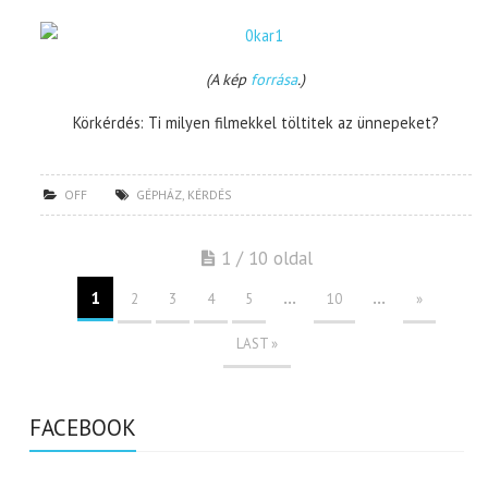
(A kép
forrása
.)
Körkérdés: Ti milyen filmekkel töltitek az ünnepeket?
OFF
GÉPHÁZ
,
KÉRDÉS
1 / 10 oldal
1
...
...
2
3
4
5
10
»
LAST »
FACEBOOK