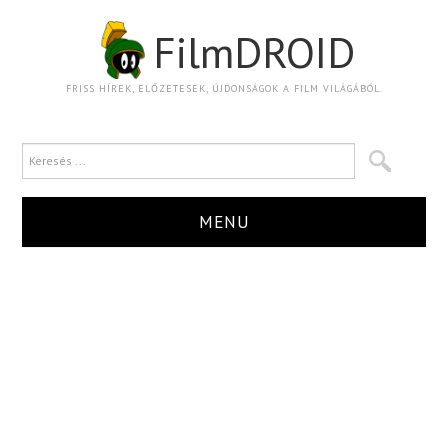
FilmDROID
FRISS HÍREK, ELŐZETESEK, ÚJDONSÁGOK A FILM VILÁGÁBÓL.
MENU
HÍR
TRAILER
KRITIKA
BOXOFFICE