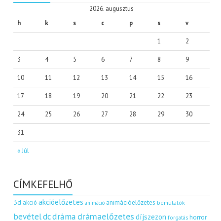
2026. augusztus
h
k
s
c
p
s
v
1
2
3
4
5
6
7
8
9
10
11
12
13
14
15
16
17
18
19
20
21
22
23
24
25
26
27
28
29
30
31
« Júl
CÍMKEFELHŐ
akcióelőzetes
3d
akció
animációelőzetes
bemutatók
animáció
dráma
drámaelőzetes
bevétel
dc
díjszezon
horror
forgatás