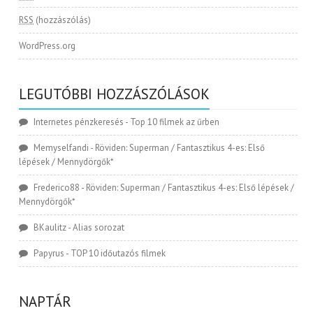
RSS
(hozzászólás)
WordPress.org
LEGUTÓBBI HOZZÁSZÓLÁSOK
Internetes pénzkeresés
-
Top 10 filmek az űrben
Memyselfandi
-
Röviden: Superman / Fantasztikus 4-es: Első
lépések / Mennydörgők*
Frederico88
-
Röviden: Superman / Fantasztikus 4-es: Első lépések /
Mennydörgők*
BKaulitz
-
Alias sorozat
Papyrus
-
TOP 10 időutazós filmek
NAPTÁR