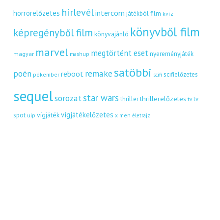
hírlevél
intercom
horrorelőzetes
játékból film
kvíz
könyvből film
képregényből film
könyvajánló
marvel
megtörtént eset
nyereményjáték
magyar
mashup
satöbbi
remake
poén
reboot
scifielőzetes
pókember
scifi
sequel
star wars
sorozat
thrillerelőzetes
thriller
tv
tv
vígjátékelőzetes
vígjáték
spot
uip
x men
életrajz