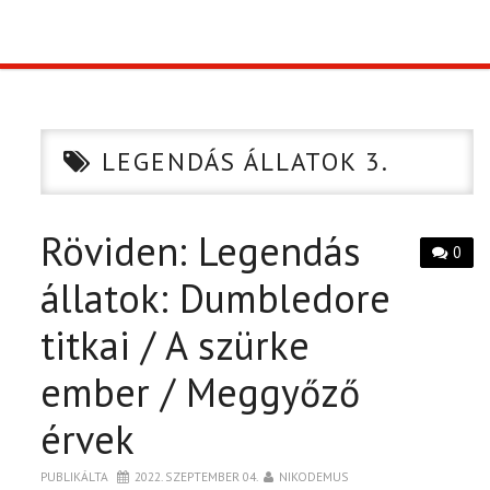
TOP10
KULISSZA
LEGENDÁS ÁLLATOK 3.
CIKK
Röviden: Legendás
PÓLÓ RENDELÉS
0
állatok: Dumbledore
titkai / A szürke
ember / Meggyőző
érvek
PUBLIKÁLTA
2022. SZEPTEMBER 04.
NIKODEMUS