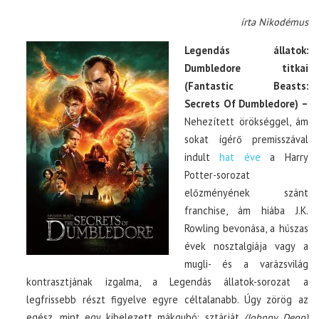
írta Nikodémus
Legendás állatok:
Dumbledore titkai
(Fantastic Beasts:
Secrets Of Dumbledore) –
Nehezített örökséggel, ám
sokat ígérő premisszával
indult
hat éve
a Harry
Potter-sorozat
előzményének szánt
franchise, ám hiába J.K.
Rowling bevonása, a húszas
évek nosztalgiája vagy a
mugli- és a varázsvilág
kontrasztjának izgalma, a Legendás állatok-sorozat a
legfrissebb részt figyelve egyre céltalanabb. Úgy zörög az
egész, mint egy kibelezett mákgubó: sztárját
(Johnny Depp)