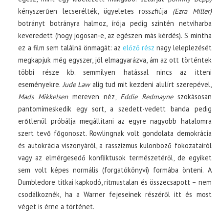
kényszerűen lecserélték, ügyeletes rosszfiúja
(Ezra Miller)
botrányt botrányra halmoz, írója pedig szintén netviharba
keveredett (hogy jogosan-e, az egészen más kérdés). S mintha
ez a film sem találná önmagát: az
előző rész
nagy leleplezését
megkapjuk még egyszer, jól elmagyarázva, ám az ott történtek
többi része kb. semmilyen hatással nincs az itteni
eseményekre.
Jude Law
alig tud mit kezdeni alulírt szerepével,
Mads Mikkelsen
mereven néz,
Eddie Redmayne
szokásosan
pantomimeskedik egy sort, a szedett-vedett banda pedig
erőtlenül próbálja megállítani az egyre nagyobb hatalomra
szert tevő főgonoszt. Rowlingnak volt gondolata demokrácia
és autokrácia viszonyáról, a rasszizmus különböző fokozatairól
vagy az elmérgesedő konfliktusok természetéről, de egyiket
sem volt képes normális (forgatókönyvi) formába önteni. A
Dumbledore titkai kapkodó, ritmustalan és összecsapott – nem
csodálkoznék, ha a Warner fejeseinek részéről itt és most
véget is érne a történet.