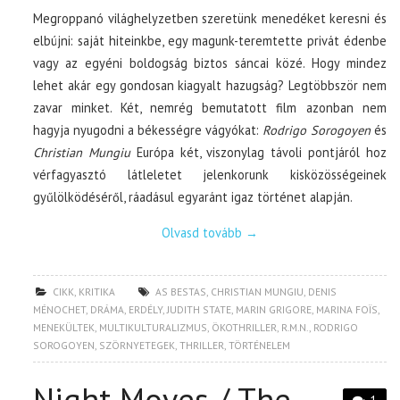
Megroppanó világhelyzetben szeretünk menedéket keresni és
elbújni: saját hiteinkbe, egy magunk-teremtette privát édenbe
vagy az egyéni boldogság biztos sáncai közé. Hogy mindez
lehet akár egy gondosan kiagyalt hazugság? Legtöbbször nem
zavar minket. Két, nemrég bemutatott film azonban nem
hagyja nyugodni a békességre vágyókat:
Rodrigo Sorogoyen
és
Christian Mungiu
Európa két, viszonylag távoli pontjáról hoz
vérfagyasztó látleletet jelenkorunk kisközösségeinek
gyűlölködéséről, ráadásul egyaránt igaz történet alapján.
Olvasd tovább
→
CIKK
,
KRITIKA
AS BESTAS
,
CHRISTIAN MUNGIU
,
DENIS
MÉNOCHET
,
DRÁMA
,
ERDÉLY
,
JUDITH STATE
,
MARIN GRIGORE
,
MARINA FOÏS
,
MENEKÜLTEK
,
MULTIKULTURALIZMUS
,
ÖKOTHRILLER
,
R.M.N.
,
RODRIGO
SOROGOYEN
,
SZÖRNYETEGEK
,
THRILLER
,
TÖRTÉNELEM
Night Moves / The