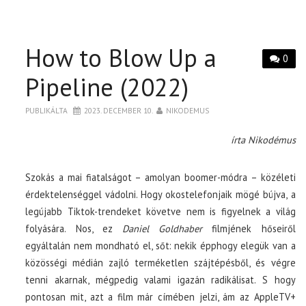
How to Blow Up a
0
Pipeline (2022)
PUBLIKÁLTA
2023. DECEMBER 10.
NIKODEMUS
írta Nikodémus
Szokás a mai fiatalságot – amolyan boomer-módra – közéleti
érdektelenséggel vádolni. Hogy okostelefonjaik mögé bújva, a
legújabb Tiktok-trendeket követve nem is figyelnek a világ
folyására. Nos, ez
Daniel Goldhaber
filmjének hőseiről
egyáltalán nem mondható el, sőt: nekik épphogy elegük van a
közösségi médián zajló terméketlen szájtépésből, és végre
tenni akarnak, mégpedig valami igazán radikálisat. S hogy
pontosan mit, azt a film már címében jelzi, ám az AppleTV+