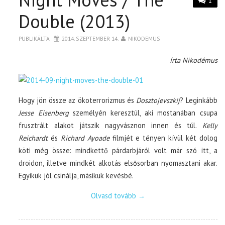
1
Double (2013)
PUBLIKÁLTA
2014. SZEPTEMBER 14.
NIKODEMUS
írta Nikodémus
Hogy jön össze az ökoterrorizmus és
Dosztojevszkij
? Leginkább
Jesse Eisenberg
személyén keresztül, aki mostanában csupa
frusztrált alakot játszik nagyvásznon innen és túl.
Kelly
Reichardt
és
Richard Ayoade
filmjét e tényen kívül két dolog
köti még össze: mindkettő párdarbjáról volt már szó itt, a
droidon, illetve mindkét alkotás elsősorban nyomasztani akar.
Egyikük jól csinálja, másikuk kevésbé.
Olvasd tovább
→