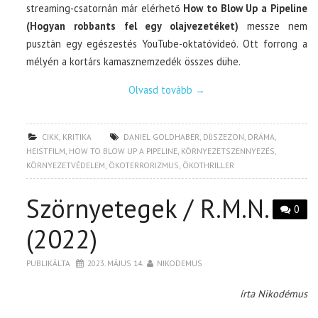
streaming-csatornán már elérhető
How to Blow Up a Pipeline
(Hogyan robbants fel egy olajvezetéket)
messze nem
pusztán egy egészestés YouTube-oktatóvideó. Ott forrong a
mélyén a kortárs kamasznemzedék összes dühe.
Olvasd tovább
→
CIKK
,
KRITIKA
DANIEL GOLDHABER
,
DÍJSZEZON
,
DRÁMA
,
HEISTFILM
,
HOW TO BLOW UP A PIPELINE
,
KÖRNYEZETSZENNYEZÉS
,
KÖRNYEZETVÉDELEM
,
ÖKOTERRORIZMUS
,
ÖKOTHRILLER
Szörnyetegek / R.M.N.
0
(2022)
PUBLIKÁLTA
2023. MÁJUS 14.
NIKODEMUS
írta Nikodémus