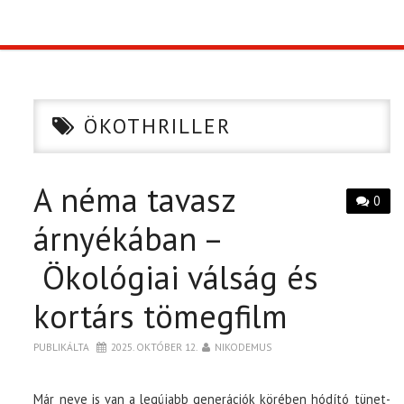
TOP10
KULISSZA
ÖKOTHRILLER
CIKK
A néma tavasz
PÓLÓ RENDELÉS
0
árnyékában –
Ökológiai válság és
kortárs tömegfilm
PUBLIKÁLTA
2025. OKTÓBER 12.
NIKODEMUS
Már neve is van a legújabb generációk körében hódító tünet-