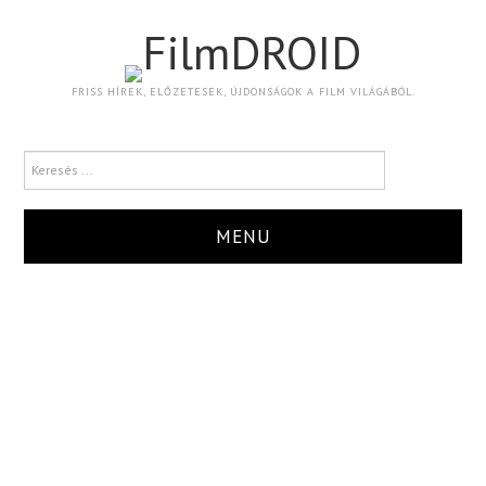
FilmDROID
FRISS HÍREK, ELŐZETESEK, ÚJDONSÁGOK A FILM VILÁGÁBÓL.
MENU
HÍR
TRAILER
KRITIKA
BOXOFFICE