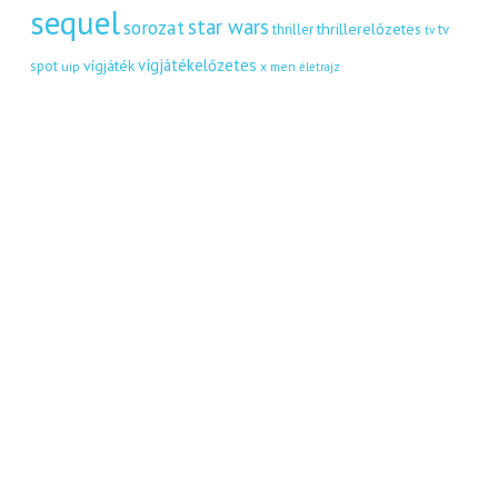
sequel
star wars
sorozat
thrillerelőzetes
thriller
tv
tv
vígjátékelőzetes
vígjáték
spot
uip
x men
életrajz