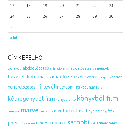
17
18
19
20
21
22
23
24
25
26
27
28
29
30
31
« Júl
CÍMKEFELHŐ
akcióelőzetes
3d
akció
animációelőzetes
bemutatók
animáció
dráma
drámaelőzetes
bevétel
dc
díjszezon
horror
forgatás
hírlevél
intercom
horrorelőzetes
játékból film
kvíz
könyvből film
képregényből film
könyvajánló
marvel
megtörtént eset
nyereményjáték
magyar
mashup
satöbbi
remake
poén
reboot
scifielőzetes
pókember
scifi