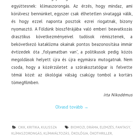
együttesnek: klímaszorongás. Az érzés, hogy mindaz, ami
körülvesz bennünket, egyszer csak élhetetlen sivataggá válik,
és hogy ezzel naponta posztok ezrei riogatnak, bizony
nyomasztó. A Földünk bioszférájába való emberi beavatkozás
drasztikus következményeivel tudósok rémisztenek, a
bekövetkező kataklizma okainak pontos beazonosítása immár
évtizedek óta „folyamatban van”, a politikusok pedig közös
megoldások helyett újra és újra egymásra mutogatnak. Nem
csoda, hogy a közérzületet a szórakoztatóipar is felvette
témái közé: az ökológiai válság csakúgy tombol a kortárs
tömegfilmben.
írta Nikodémus
Olvasd tovább
→
CIKK
,
KRITIKA
,
KULISSZA
BIOMOZI
,
DRÁMA
,
ELEMZÉS
,
FANTASY
,
KLÍMASZORONGÁS
,
KLÍMAVÁLTOZÁS
,
ÖKOLÓGIA
,
ÖKOTHRILLER
,