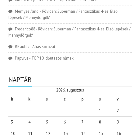
Memyselfandi
-
Röviden: Superman / Fantasztikus 4-es: Első
lépések / Mennydörgők*
Frederico88
-
Röviden: Superman / Fantasztikus 4-es: Első lépések /
Mennydörgők*
BKaulitz
-
Alias sorozat
Papyrus
-
TOP 10 időutazós filmek
NAPTÁR
2026. augusztus
h
k
s
c
p
s
v
1
2
3
4
5
6
7
8
9
10
11
12
13
14
15
16