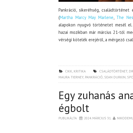
Pankráció, sikeréhség, családtörténet
(
Martha Marcy May Marlene
,
The Nes
alapokon nyugvó történetet mesél el
hazai mozikban már március 21-től m
vérségi kötelék erejéről, a mérgező csal
CIKK
,
KRITIKA
CSALÁDTÖRTÉNET
,
D
MAURA TIERNEY
,
PANKRÁCIÓ
,
SEAN DURKIN
,
SPO
Egy zuhanás ana
égbolt
PUBLIKÁLTA
2024. MÁRCIUS 31.
NIKODEM