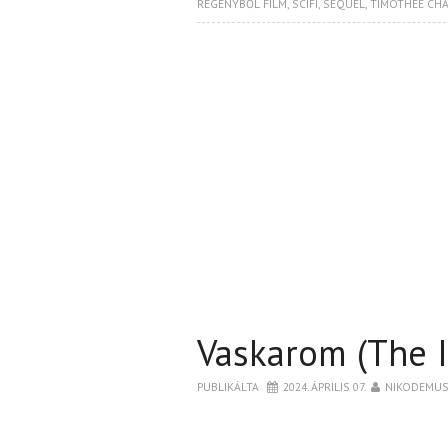
REGÉNYBŐL FILM
,
SCIFI
,
SEQUEL
,
TIMOTHEE CH
Vaskarom (The I
PUBLIKÁLTA
2024. ÁPRILIS 07.
NIKODEMU