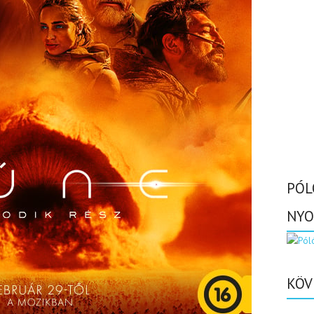
PÓL
NYO
KÖV