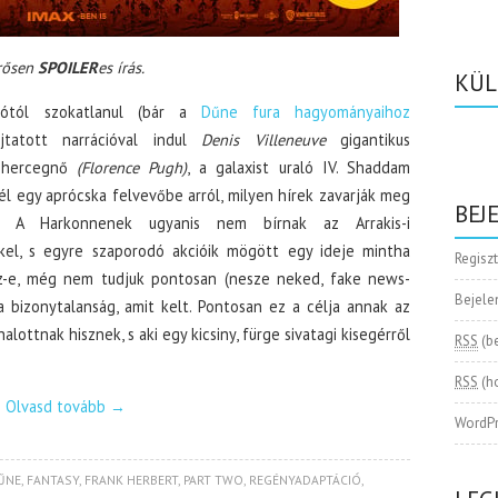
rősen
SPOILER
es írás.
KÜL
ciótól szokatlanul (bár a
Dűne fura hagyományaihoz
újtatott narrációval indul
Denis Villeneuve
gigantikus
n hercegnő
(Florence Pugh)
, a galaxist uraló IV. Shaddam
l egy aprócska felvevőbe arról, milyen hírek zavarják meg
BEJ
t. A Harkonnenek ugyanis nem bírnak az Arrakis-i
kel, s egyre szaporodó akcióik mögött egy ideje mintha
Regisz
gaz-e, még nem tudjuk pontosan (nesze neked, fake news-
Bejele
 bizonytalanság, amit kelt. Pontosan ez a célja annak az
lottnak hisznek, s aki egy kicsiny, fürge sivatagi kisegérről
RSS
(b
RSS
(h
Olvasd tovább
→
WordPr
ŰNE
,
FANTASY
,
FRANK HERBERT
,
PART TWO
,
REGÉNYADAPTÁCIÓ
,