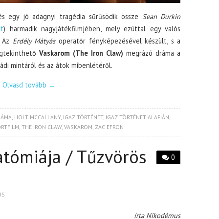
 és egy jó adagnyi tragédia sűrűsödik össze
Sean Durkin
t
) harmadik nagyjátékfilmjében, mely ezúttal egy valós
. Az
Erdély Mátyás
operatőr fényképezésével készült, s a
egtekinthető
Vaskarom (The Iron Claw)
megrázó dráma a
ádi mintáról és az átok mibenlétéről.
Olvasd tovább
→
RÁMA
,
HOLT MCCALLANY
,
IGAZ TÖRTÉNET
,
IGAZ TÖRTÉNET ALAPJÁN
,
RTFILM
,
THE IRON CLAW
,
VASKAROM
,
ZAC EFRON
tómiája / Tűzvörös
0
US
írta Nikodémus