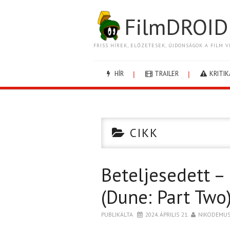
FilmDROID
FRISS HÍREK, ELŐZETESEK, ÚJDONSÁGOK A FILM V
HÍR
TRAILER
KRITIK
CIKK
Beteljesedett –
(Dune: Part Two
PUBLIKÁLTA
2024. ÁPRILIS 21.
NIKODEMU