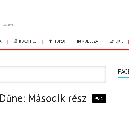
ILÁGÁBÓL.
A
BOXOFFICE
TOP10
KULISSZA
CIKK
FAC
 Dűne: Második rész
1
)
S