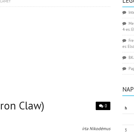
LEG
ALAMET
Int
Me
4-es: 
Fr
es: El
BK
Pa
NAP
ron Claw)
0
h
S
írta Nikodémus
3