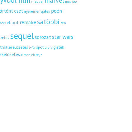
yvből film
marvel
magyar
mashup
örtént eset
poén
nyereményjáték
satöbbi
remake
reboot
ber
scifi
sequel
star wars
sorozat
őzetes
thrillerelőzetes
vígjáték
tv spot
uip
tv
tékelőzetes
x men
életrajz