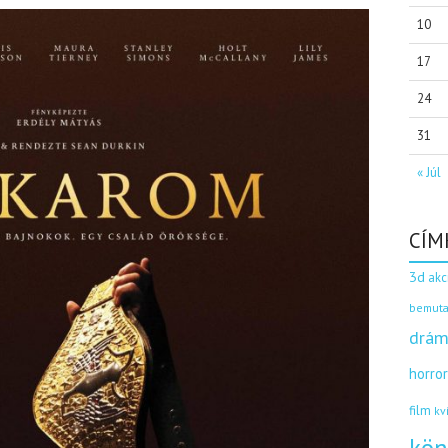
10
17
24
31
« Júl
CÍM
3d
akc
bemuta
drám
horro
film
kv