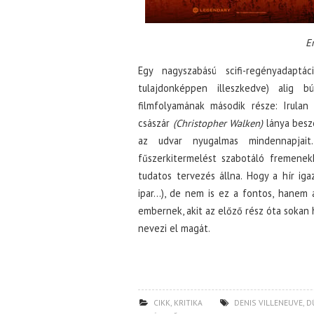
E
Egy nagyszabású scifi-regényadaptá
tulajdonképpen illeszkedve) alig b
filmfolyamának második része: Irula
császár
(Christopher Walken)
lánya beszé
az udvar nyugalmas mindennapjai
fűszerkitermelést szabotáló fremenek
tudatos tervezés állna. Hogy a hír i
ipar…), de nem is ez a fontos, hanem a
embernek, akit az előző rész óta sokan ha
nevezi el magát.
CIKK
,
KRITIKA
DENIS VILLENEUVE
,
D