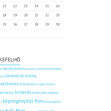
11
12
13
14
15
16
18
19
20
21
22
23
25
26
27
28
29
30
KEFELHŐ
akcióelőzetes
ió
animációelőzetes
animáció
dráma
bevétel
dc
tók
aelőzetes
díjszezon
horror
forgatás
hírlevél
intercom
relőzetes
játékból
képregényből film
könyvajánló
íz