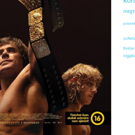
kön
megt
pókem
scifiel
thriller
vígjá