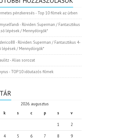
UTÓBBI HOZZÁSZÓLÁSOK
ernetes pénzkeresés
-
Top 10 filmek az űrben
myselfandi
-
Röviden: Superman / Fantasztikus
Első lépések / Mennydörgők*
ederico88
-
Röviden: Superman / Fantasztikus 4-
ső lépések / Mennydörgők*
aulitz
-
Alias sorozat
pyrus
-
TOP 10 időutazós filmek
TÁR
2026. augusztus
k
s
c
p
s
v
1
2
4
5
6
7
8
9