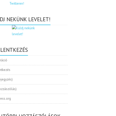
DJ NEKÜNK LEVELET!
ELENTKEZÉS
tráció
ntkezés
ejegyzés)
ozzászólás)
ess.org