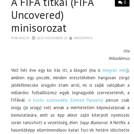
A FIFA titkai (FIFA
0
Uncovered)
minisorozat
PUBLIKÁLTA
2022. NOVEMBER 20.
NIKODEMUS
írta
Nikodémus
Volt hét éve egy kis írás itt, a blogon (ma is
megvan még
),
amiben egy pocsék, minden eresztékében hangosan zörgő
játékfilmecske ürügyén írtam arról, mi is zajlik valójában a
milliárdos futballbiznisz egyik legnagyobb szervezeténél, a
FIFÁnál.
A közös szenvedély (United Passions)
persze csak
ürügy (jó ürügy) volt annak a mérhetetlen képmutatásnak a
bemutatására, amit az épp akkor zajló kiterjedt nyomozás
során tanúsított a vezetőség, élen
Sepp Blatterrel
. A Netflix a
hasonlóképp ellentmondásos katari foci-vb hetére időzítette