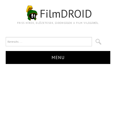
FilmDROID
FRISS HÍREK, ELŐZETESEK, ÚJDONSÁGOK A FILM VILÁGÁBÓL.
MENU
HÍR
TRAILER
KRITIKA
BOXOFFICE