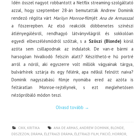
Idén ősszel nagyot robbantott a Netflix streaming-szolgáltató
azzal, hogy szeptember 28-án bemutatták Andrew Dominik
rendező régóta várt
Marilyn Monroe
-filmjét
Ana de Armasszal
a főszerepben. Az első reakciók döbbenetes színészi
átlényegülésről, rendhagyó látványvilágról és sokkolóan
egyedi elbeszélésmódról szóltak, s a
Szöszi (Blonde)
körül
azóta sem csillapodnak az indulatok. De van-e bármi a
harsogóan hivalkodó felszín alatt? Készíthető-e hű portré
arról a nőről, aki egyszerre volt milliók vágyainak tárgya,
bulvárhírek sztárja és egy félénk, apa nélkül felnőtt naiva?
Dominik nagyszabású filmje nyomába ered az azóta is
feltáratlan Monroe-rejtélynek, s ezt meglehetősen
nézőpróbáló módon teszi.
Olvasd tovább
→
CIKK
,
KRITIKA
ANA DE ARMAS
,
ANDREW DOMINIK
,
BLONDE
,
DÍJSZEZON
,
DRÁMA
,
ÉLETRAJZI DRÁMA
,
ÉLETRAJZI FILM
,
FIKCIÓ
,
HORROR
,