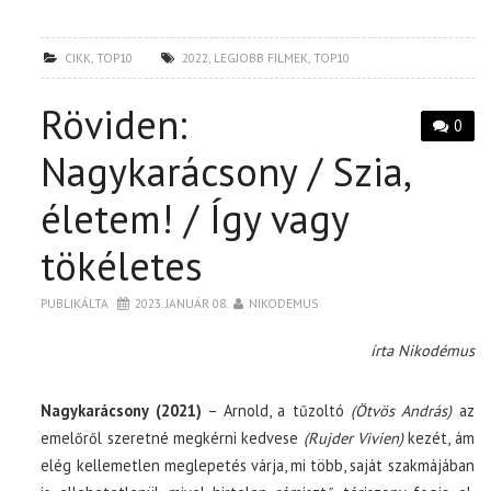
CIKK
,
TOP10
2022
,
LEGJOBB FILMEK
,
TOP10
Röviden:
0
Nagykarácsony / Szia,
életem! / Így vagy
tökéletes
PUBLIKÁLTA
2023. JANUÁR 08.
NIKODEMUS
írta Nikodémus
Nagykarácsony (2021)
– Arnold, a tűzoltó
(Ötvös András)
az
emelőről szeretné megkérni kedvese
(Rujder Vivien)
kezét, ám
elég kellemetlen meglepetés várja, mi több, saját szakmájában