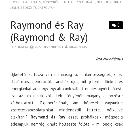
JOYCE CAROL OATES
,
KÖNYVBŐL FILM
,
MARILYN MONROE
,
NETFLIX
,
NORMA
JEANE
,
SZÖSZI
,
TUDATFOLYAM
Raymond és Ray
0
(Raymond & Ray)
PUBLIKÁLTA
2022. DECEMBER 04.
NIKODEMUS
írta Nikodémus
Újkeletű kultusza van manapság az önkéntességnek, s ez
dicséretes: generációk tanulják újra, mit jelent időnket és
energiánkat adni egy-egy általunk vállalt, nemes ügyért. Jólesik
ez az okoseszközök kék fényénél magányos önzésre
kárhoztatott Z-generációnak, ám képesek vagyunk-e
szeretetkapcsolatainkat mindenestül feltétel nélkülivé
alakítani?
Raymond és Ray
ezzel próbálkozik, mégpedig
édesapjuk nemrég kihűlt holtteste fölött – mi pedig csak