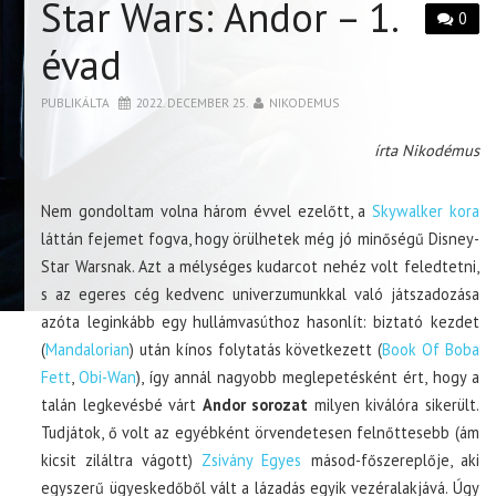
Star Wars: Andor – 1.
0
évad
PUBLIKÁLTA
2022. DECEMBER 25.
NIKODEMUS
írta Nikodémus
Nem gondoltam volna három évvel ezelőtt, a
Skywalker kora
láttán fejemet fogva, hogy örülhetek még jó minőségű Disney-
Star Warsnak. Azt a mélységes kudarcot nehéz volt feledtetni,
s az egeres cég kedvenc univerzumunkkal való játszadozása
azóta leginkább egy hullámvasúthoz hasonlít: biztató kezdet
(
Mandalorian
) után kínos folytatás következett (
Book Of Boba
Fett
,
Obi-Wan
), így annál nagyobb meglepetésként ért, hogy a
talán legkevésbé várt
Andor sorozat
milyen kiválóra sikerült.
Tudjátok, ő volt az egyébként örvendetesen felnőttesebb (ám
kicsit ziláltra vágott)
Zsivány Egyes
másod-főszereplője, aki
egyszerű ügyeskedőből vált a lázadás egyik vezéralakjává. Úgy