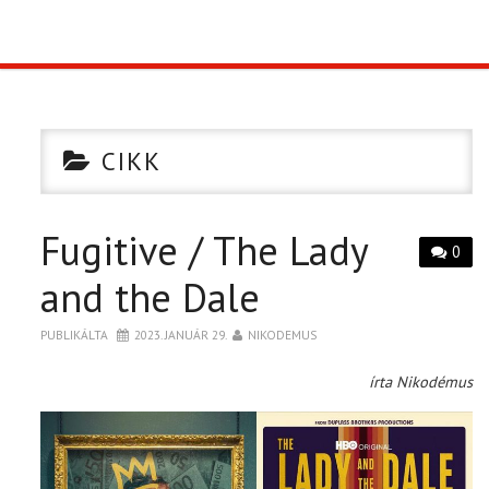
TOP10
KULISSZA
CIKK
CIKK
Fugitive / The Lady
PÓLÓ RENDELÉS
0
and the Dale
PUBLIKÁLTA
2023. JANUÁR 29.
NIKODEMUS
írta Nikodémus