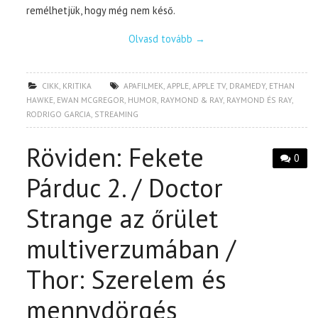
remélhetjük, hogy még nem késő.
Olvasd tovább
→
CIKK
,
KRITIKA
APAFILMEK
,
APPLE
,
APPLE TV
,
DRAMEDY
,
ETHAN
HAWKE
,
EWAN MCGREGOR
,
HUMOR
,
RAYMOND & RAY
,
RAYMOND ÉS RAY
,
RODRIGO GARCIA
,
STREAMING
Röviden: Fekete
0
Párduc 2. / Doctor
Strange az őrület
multiverzumában /
Thor: Szerelem és
mennydörgés