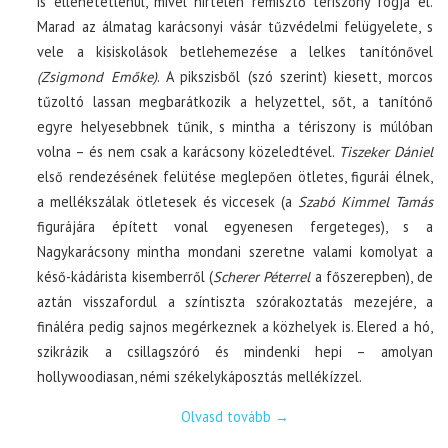
is ellehetetlenül, mivel hirtelen rémisztő tériszony fogja el.
Marad az álmatag karácsonyi vásár tűzvédelmi felügyelete, s
vele a kisiskolások betlehemezése a lelkes tanítónővel
(Zsigmond Emőke)
. A pikszisből (szó szerint) kiesett, morcos
tűzoltó lassan megbarátkozik a helyzettel, sőt, a tanítónő
egyre helyesebbnek tűnik, s mintha a tériszony is múlóban
volna – és nem csak a karácsony közeledtével.
Tiszeker Dániel
első rendezésének felütése meglepően ötletes, figurái élnek,
a mellékszálak ötletesek és viccesek (a
Szabó Kimmel Tamás
figurájára épített vonal egyenesen fergeteges), s a
Nagykarácsony mintha mondani szeretne valami komolyat a
késő-kádárista kisemberről (
Scherer Péterrel
a főszerepben), de
aztán visszafordul a színtiszta szórakoztatás mezejére, a
fináléra pedig sajnos megérkeznek a közhelyek is. Elered a hó,
szikrázik a csillagszóró és mindenki hepi – amolyan
hollywoodiasan, némi székelykáposztás mellékízzel.
Olvasd tovább
→