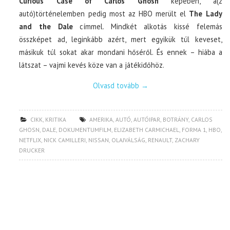
Curious Case of Carlos Ghosn
képében, a(z
autó)történelemben pedig most az HBO merült el
The Lady
and the Dale
címmel. Mindkét alkotás kissé felemás
összképet ad, leginkább azért, mert egyikük túl keveset,
másikuk túl sokat akar mondani hőséről. És ennek – hiába a
látszat – vajmi kevés köze van a játékidőhöz.
Olvasd tovább
→
CIKK
,
KRITIKA
AMERIKA
,
AUTÓ
,
AUTÓIPAR
,
BOTRÁNY
,
CARLOS
GHOSN
,
DALE
,
DOKUMENTUMFILM
,
ELIZABETH CARMICHAEL
,
FORMA 1
,
HBO
,
NETFLIX
,
NICK CAMILLERI
,
NISSAN
,
OLAJVÁLSÁG
,
RENAULT
,
ZACHARY
DRUCKER