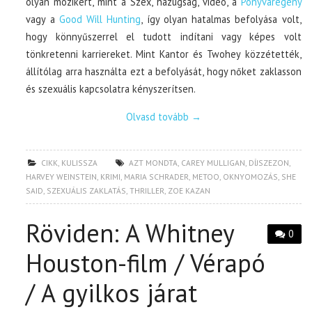
olyan mozikért, mint a Szex, hazugság, videó, a
Ponyvaregény
vagy a
Good Will Hunting
, így olyan hatalmas befolyása volt,
hogy könnyűszerrel el tudott indítani vagy képes volt
tönkretenni karriereket. Mint Kantor és Twohey közzétették,
állítólag arra használta ezt a befolyását, hogy nőket zaklasson
és szexuális kapcsolatra kényszerítsen.
Olvasd tovább
→
CIKK
,
KULISSZA
AZT MONDTA
,
CAREY MULLIGAN
,
DÍJSZEZON
,
HARVEY WEINSTEIN
,
KRIMI
,
MARIA SCHRADER
,
METOO
,
OKNYOMOZÁS
,
SHE
SAID
,
SZEXUÁLIS ZAKLATÁS
,
THRILLER
,
ZOE KAZAN
Röviden: A Whitney
0
Houston-film / Vérapó
/ A gyilkos járat