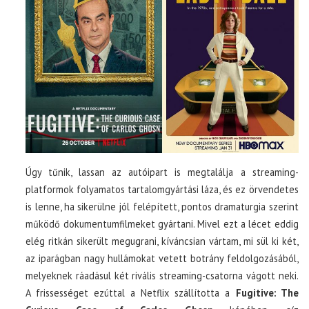
Úgy tűnik, lassan az autóipart is megtalálja a streaming-
platformok folyamatos tartalomgyártási láza, és ez örvendetes
is lenne, ha sikerülne jól felépített, pontos dramaturgia szerint
működő dokumentumfilmeket gyártani. Mivel ezt a lécet eddig
elég ritkán sikerült megugrani, kíváncsian vártam, mi sül ki két,
az iparágban nagy hullámokat vetett botrány feldolgozásából,
melyeknek ráadásul két rivális streaming-csatorna vágott neki.
A frissességet ezúttal a Netflix szállította a
Fugitive: The