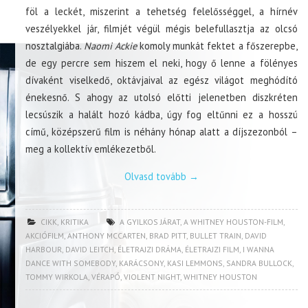
föl a leckét, miszerint a tehetség felelősséggel, a hírnév
veszélyekkel jár, filmjét végül mégis belefullasztja az olcsó
nosztalgiába.
Naomi Ackie
komoly munkát fektet a főszerepbe,
de egy percre sem hiszem el neki, hogy ő lenne a fölényes
dívaként viselkedő, oktávjaival az egész világot meghódító
énekesnő. S ahogy az utolsó előtti jelenetben diszkréten
lecsúszik a halált hozó kádba, úgy fog eltűnni ez a hosszú
című, középszerű film is néhány hónap alatt a díjszezonból –
meg a kollektív emlékezetből.
Olvasd tovább
→
CIKK
,
KRITIKA
A GYILKOS JÁRAT
,
A WHITNEY HOUSTON-FILM
,
AKCIÓFILM
,
ANTHONY MCCARTEN
,
BRAD PITT
,
BULLET TRAIN
,
DAVID
HARBOUR
,
DAVID LEITCH
,
ÉLETRAJZI DRÁMA
,
ÉLETRAJZI FILM
,
I WANNA
DANCE WITH SOMEBODY
,
KARÁCSONY
,
KASI LEMMONS
,
SANDRA BULLOCK
,
TOMMY WIRKOLA
,
VÉRAPÓ
,
VIOLENT NIGHT
,
WHITNEY HOUSTON