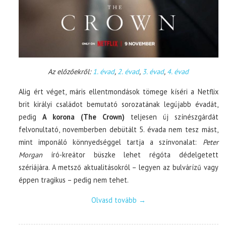
Az előzőekről:
1. évad
,
2. évad
,
3. évad
,
4. évad
Alig ért véget, máris ellentmondások tömege kíséri a Netflix
brit királyi családot bemutató sorozatának legújabb évadát,
pedig
A korona (The Crown)
teljesen új színészgárdát
felvonultató, novemberben debütált 5. évada nem tesz mást,
mint imponáló könnyedséggel tartja a színvonalat:
Peter
Morgan
író-kreátor büszke lehet régóta dédelgetett
szériájára. A metsző aktualitásokról – legyen az bulvárízű vagy
éppen tragikus – pedig nem tehet.
Olvasd tovább
→