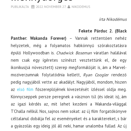
PUBLIKÁLTA
2022. NOVEMBER 27.
NIKODEMUS
írta Nikodémus
Fekete Párduc 2. (Black
Panther: Wakanda Forever)
– Vannak rettentően nehéz
helyzetek, még a folyamatos habkönnyű szórakoztatásra
épülő Hollywoodban is.
Chadwick Boseman
váratlan halálával
nem csak egy ígéretes színészt vesztettünk el, de egy
ikonikus(sá növesztett) szerep megformálóját is, ám a Marvel-
moziverzumnak folytatódnia kellett,
Ryan Coogler
rendező
pedig nagyjából vette az akadályt. Nagyjából, mondom, hiszen
az
első film
főszereplőjének kivezetését ízléssel oldja meg.
Könnycseppek persze peregnek a vásznon túl (és ideát is), ám
az igazi kérdés az, mit lehet kezdeni a Wakanda-világgal
T’Challa nélkül. Nos, sajnos nem sokat: az új film forgatókönyve
céltalanul dobálja fel az eseményeket és a karaktereket, s bár
a gyászolás egy ideig jól áll neki, hamar unalomba fullad. Az új