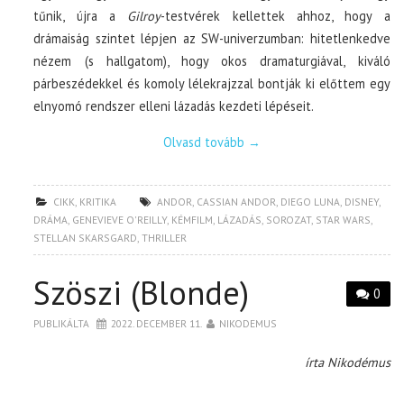
tűnik, újra a
Gilroy
-testvérek kellettek ahhoz, hogy a
drámaiság szintet lépjen az SW-univerzumban: hitetlenkedve
nézem (s hallgatom), hogy okos dramaturgiával, kiváló
párbeszédekkel és komoly lélekrajzzal bontják ki előttem egy
elnyomó rendszer elleni lázadás kezdeti lépéseit.
Olvasd tovább
→
CIKK
,
KRITIKA
ANDOR
,
CASSIAN ANDOR
,
DIEGO LUNA
,
DISNEY
,
DRÁMA
,
GENEVIEVE O'REILLY
,
KÉMFILM
,
LÁZADÁS
,
SOROZAT
,
STAR WARS
,
STELLAN SKARSGARD
,
THRILLER
Szöszi (Blonde)
0
PUBLIKÁLTA
2022. DECEMBER 11.
NIKODEMUS
írta Nikodémus