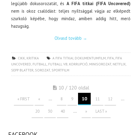
legújabb dokusorozatát, és
A FIFA titkai (FIFA Uncovered)
nem is okoz csalódást: teljes nyíltsággal vágja az elképedt
szurkoló képébe, hogy mindaz, amiben addig hitt, merő
hazugság.
Olvasd tovább
→
CIKK
,
KRITIKA
A FIFA TITKAI
,
DOKUMENTUMFILM
,
FIFA
,
FIFA
UNCOVERED
,
FUTBALL
,
FUTBALL VB
,
KORRUPCIÓ
,
MINISOROZAT
,
NETFLIX
,
SEPP BLATTER
,
SOROZAT
,
SPORTFILM
10 / 120 oldal
...
10
...
« FIRST
«
8
9
11
12
...
20
30
40
»
LAST »
FACEBOOK