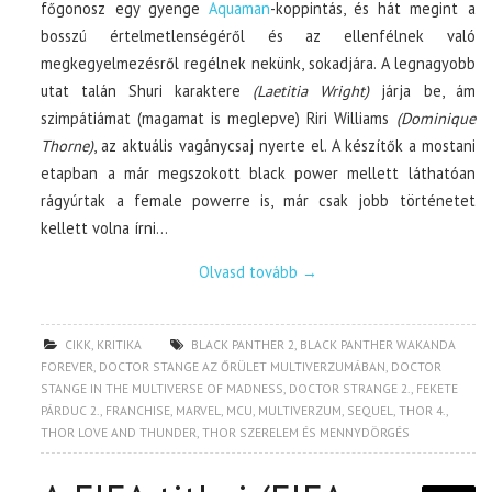
főgonosz egy gyenge
Aquaman
-koppintás, és hát megint a
bosszú értelmetlenségéről és az ellenfélnek való
megkegyelmezésről regélnek nekünk, sokadjára. A legnagyobb
utat talán Shuri karaktere
(Laetitia Wright)
járja be, ám
szimpátiámat (magamat is meglepve) Riri Williams
(Dominique
Thorne)
, az aktuális vagánycsaj nyerte el. A készítők a mostani
etapban a már megszokott black power mellett láthatóan
rágyúrtak a female powerre is, már csak jobb történetet
kellett volna írni…
Olvasd tovább
→
CIKK
,
KRITIKA
BLACK PANTHER 2
,
BLACK PANTHER WAKANDA
FOREVER
,
DOCTOR STANGE AZ ŐRÜLET MULTIVERZUMÁBAN
,
DOCTOR
STANGE IN THE MULTIVERSE OF MADNESS
,
DOCTOR STRANGE 2.
,
FEKETE
PÁRDUC 2.
,
FRANCHISE
,
MARVEL
,
MCU
,
MULTIVERZUM
,
SEQUEL
,
THOR 4.
,
THOR LOVE AND THUNDER
,
THOR SZERELEM ÉS MENNYDÖRGÉS