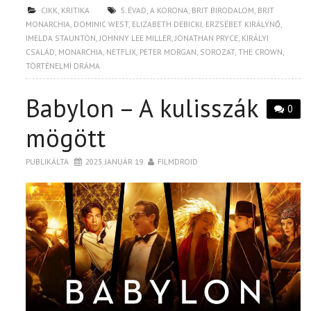
CIKK
,
KRITIKA
5. ÉVAD
,
A KORONA
,
BRIT BIRODALOM
,
BRIT
MONARCHIA
,
DOMINIC WEST
,
ELIZABETH DEBICKI
,
ERZSÉBET KIRÁLYNŐ
,
IMELDA STAUNTON
,
JOHNNY LEE MILLER
,
JONATHAN PRYCE
,
KIRÁLYI
CSALÁD
,
MONARCHIA
,
NETFLIX
,
PETER MORGAN
,
SOROZAT
,
THE CROWN
,
TÖRTÉNELMI DRÁMA
Babylon – A kulisszák
0
mögött
PUBLIKÁLTA
2023. JANUÁR 19.
FILMDROID