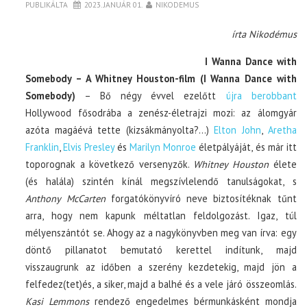
PUBLIKÁLTA
2023. JANUÁR 01.
NIKODEMUS
írta Nikodémus
I Wanna Dance with
Somebody – A Whitney Houston-film (I Wanna Dance with
Somebody)
– Bő négy évvel ezelőtt
újra berobbant
Hollywood fősodrába a zenész-életrajzi mozi: az álomgyár
azóta magáévá tette (kizsákmányolta?…)
Elton John
,
Aretha
Franklin
,
Elvis Presley
és
Marilyn Monroe
életpályáját, és már itt
toporognak a következő versenyzők.
Whitney Houston
élete
(és halála) szintén kínál megszívlelendő tanulságokat, s
Anthony McCarten
forgatókönyvíró neve biztosítéknak tűnt
arra, hogy nem kapunk méltatlan feldolgozást. Igaz, túl
mélyenszántót se. Ahogy az a nagykönyvben meg van írva: egy
döntő pillanatot bemutató kerettel indítunk, majd
visszaugrunk az időben a szerény kezdetekig, majd jön a
felfedez(tet)és, a siker, majd a balhé és a vele járó összeomlás.
Kasi Lemmons
rendező engedelmes bérmunkásként mondja