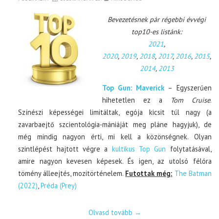
Bevezetésnek pár régebbi évvégi
top10-es listánk:
2021
,
2020
,
2019
,
2018
,
2017
,
2016
,
2015
,
2014
,
2013
Top Gun: Maverick
– Egyszerűen
hihetetlen ez a
Tom Cruise
.
Színészi képességei limitáltak, egója kicsit túl nagy (a
zavarbaejtő szcientológia-mániáját meg pláne hagyjuk), de
még mindig nagyon érti, mi kell a közönségnek. Olyan
szintlépést hajtott végre a
kultikus Top Gun
folytatásával,
amire nagyon kevesen képesek. És igen, az utolsó félóra
tömény álleejtés, mozitörténelem.
Futottak még:
The Batman
(2022)
,
Préda (Prey)
Olvasd tovább
→