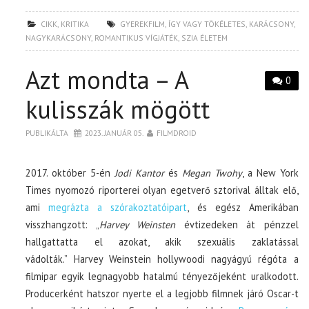
CIKK
,
KRITIKA
GYEREKFILM
,
ÍGY VAGY TÖKÉLETES
,
KARÁCSONY
,
NAGYKARÁCSONY
,
ROMANTIKUS VÍGJÁTÉK
,
SZIA ÉLETEM
Azt mondta – A
0
kulisszák mögött
PUBLIKÁLTA
2023. JANUÁR 05.
FILMDROID
2017. október 5-én
Jodi Kantor
és
Megan Twohy
, a New York
Times nyomozó riporterei olyan egetverő sztorival álltak elő,
ami
megrázta a szórakoztatóipart
, és egész Amerikában
visszhangzott: „
Harvey Weinsten
évtizedeken át pénzzel
hallgattatta el azokat, akik szexuális zaklatással
vádolták.” Harvey Weinstein hollywoodi nagyágyú régóta a
filmipar egyik legnagyobb hatalmú tényezőjeként uralkodott.
Producerként hatszor nyerte el a legjobb filmnek járó Oscar-t