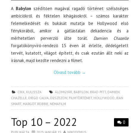
A
Babylon
szédítően magával ragadó történet szélsőséges
ambíciókról és féktelen kihágásokról – számos karakter
felemelkedését és bukását mutatja be Hollywood első
fénykorából, amikor a gátlástalan dekadencia és a
mérhetetlen perverzió ülte torát.
Damien Chazelle
forgatókönyvíró-rendező 15 éven át érlelte, dédelgetett
tervét, kutatott, világot épített, és csak ezután állt neki az
írásnak, majd kezdte rendezni a filmet.
Olvasd tovább
→
CIKK
,
KULISSZA
ÁLOMGYÁR
,
BABYLON
,
BRAD PITT
,
DAMIEN
CHAZELLE
,
DIEGO CALVA
,
DÍJSZEZON
,
FILMTÖRTÉNET
,
HOLLYWOOD
,
JEAN
SMART
,
MARGOT ROBBIE
,
NÉMAFILM
Top 10 – 2022
0
PUBLIKÁLTA
2023. JANUÁR 15.
NIKODEMUS