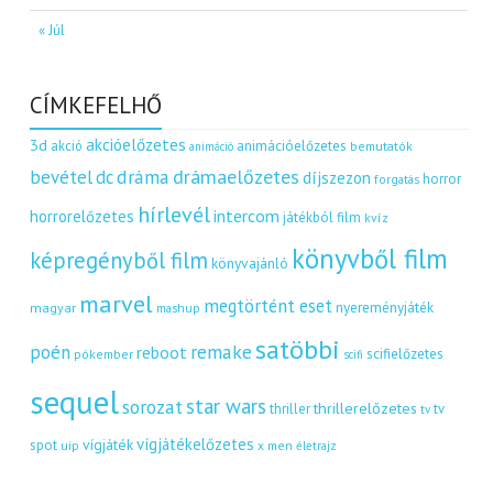
« Júl
CÍMKEFELHŐ
akcióelőzetes
3d
akció
animációelőzetes
bemutatók
animáció
dráma
drámaelőzetes
bevétel
dc
díjszezon
horror
forgatás
hírlevél
intercom
horrorelőzetes
játékból film
kvíz
könyvből film
képregényből film
könyvajánló
marvel
megtörtént eset
nyereményjáték
magyar
mashup
satöbbi
remake
poén
reboot
scifielőzetes
pókember
scifi
sequel
star wars
sorozat
thrillerelőzetes
thriller
tv
tv
vígjátékelőzetes
vígjáték
spot
uip
x men
életrajz