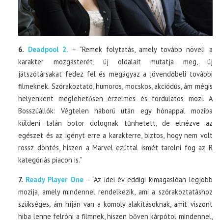
6.
Deadpool 2.
– “Remek folytatás, amely tovább növeli a
karakter mozgásterét, új oldalait mutatja meg, új
játszótársakat fedez fel és megágyaz a jövendőbeli további
filmeknek. Szórakoztató, humoros, mocskos, akciódús, ám mégis
helyenként meglehetősen érzelmes és fordulatos mozi. A
Bosszúállók: Végtelen háború után egy hónappal moziba
küldeni talán botor dolognak tűnhetett, de elnézve az
egészet és az igényt erre a karakterre, biztos, hogy nem volt
rossz döntés, hiszen a Marvel ezúttal ismét tarolni fog az R
kategóriás piacon is.”
7.
Ready Player One
– “Az idei év eddigi kimagaslóan legjobb
mozija, amely mindennel rendelkezik, ami a szórakoztatáshoz
szükséges, ám híján van a komoly alakításoknak, amit viszont
hiba lenne felróni a filmnek, hiszen bőven kárpótol mindennel,