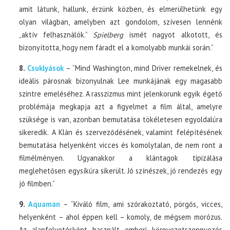
amit látunk, hallunk, érzünk közben, és elmerülhetünk egy
olyan világban, amelyben azt gondolom, szívesen lennénk
„aktív felhasználók.”
Spielberg
ismét nagyot alkotott, és
bizonyította, hogy nem fáradt el a komolyabb munkái során.”
8.
Csuklyások
– “Mind Washington, mind Driver remekelnek, és
ideális párosnak bizonyulnak Lee munkájának egy magasabb
szintre emeléséhez. A rasszizmus mint jelenkorunk egyik égető
problémája megkapja azt a figyelmet a film által, amelyre
szüksége is van, azonban bemutatása tökéletesen egyoldalúra
sikeredik. A Klán és szerveződésének, valamint felépítésének
bemutatása helyenként vicces és komolytalan, de nem ront a
filmélményen. Ugyanakkor a klántagok tipizálása
meglehetősen egysíkúra sikerült. Jó színészek, jó rendezés egy
jó filmben.”
9.
Aquaman
– “Kiváló film, ami szórakoztató, pörgős, vicces,
helyenként – ahol éppen kell – komoly, de mégsem morózus.
Az alapfelvetésként használt emberi környezetszennyezés