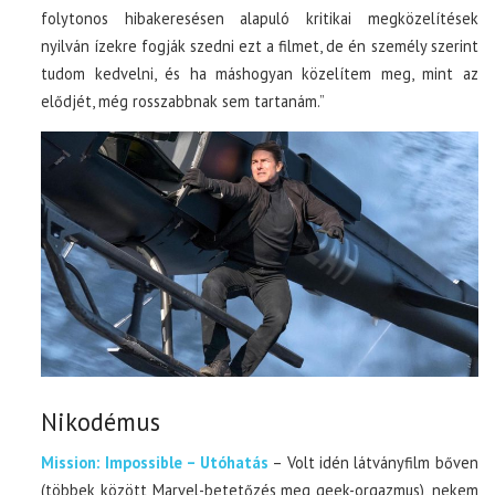
folytonos hibakeresésen alapuló kritikai megközelítések
nyilván ízekre fogják szedni ezt a filmet, de én személy szerint
tudom kedvelni, és ha máshogyan közelítem meg, mint az
elődjét, még rosszabbnak sem tartanám.”
Nikodémus
Mission: Impossible – Utóhatás
– Volt idén látványfilm bőven
(többek között Marvel-betetőzés meg geek-orgazmus), nekem