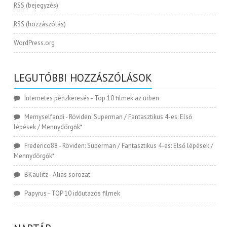
RSS
(bejegyzés)
RSS
(hozzászólás)
WordPress.org
LEGUTÓBBI HOZZÁSZÓLÁSOK
Internetes pénzkeresés
-
Top 10 filmek az űrben
Memyselfandi
-
Röviden: Superman / Fantasztikus 4-es: Első
lépések / Mennydörgők*
Frederico88
-
Röviden: Superman / Fantasztikus 4-es: Első lépések /
Mennydörgők*
BKaulitz
-
Alias sorozat
Papyrus
-
TOP 10 időutazós filmek