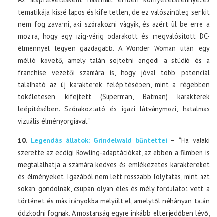
tematikája kissé lapos és kifejtetlen, de ez valószínűleg senkit
nem fog zavarni, aki szórakozni vágyik, és azért ül be erre a
mozira, hogy egy ízig-vérig odarakott és megvalósított DC-
élménnyel legyen gazdagabb. A Wonder Woman után egy
méltó követő, amely talán sejtetni engedi a stúdió és a
franchise vezetői számára is, hogy jóval több potenciál
található az új karakterek felépítésében, mint a régebben
tökéletesen kifejtett (Superman, Batman) karakterek
leépítésében. Szórakoztató és igazi látványmozi, hatalmas
vizuális élményorgiával.”
10.
Legendás állatok: Grindelwald bűntettei
– “Ha valaki
szerette az eddigi Rowling-adaptációkat, az ebben a filmben is
megtalálhatja a számára kedves és emlékezetes karaktereket
és élményeket. Igazából nem lett rosszabb folytatás, mint azt
sokan gondolnák, csupán olyan éles és mély fordulatot vett a
történet és más irányokba mélyült el, amelytől néhányan talán
ódzkodni fognak. A mostanság egyre inkább elterjedőben lévő,