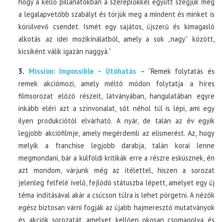
hogy a kellő pillanatokban a szereplőkkel együtt szegjük meg
a legalapvetőbb szabályt és törjük meg a mindent és minket is
körülvevő csendet. Ismét egy sajátos, újszerű és kimagasló
alkotás az idei mozikínálatból, amely a sok „nagy” között,
kicsiként válik igazán naggyá.”
3.
Mission: Impossible – Utóhatás
– “Remek folytatás és
remek akciómozi, amely méltó módon folytatja a híres
filmsorozat előző részeit, látványában, hangulatában egyre
inkább eléri azt a színvonalat, sőt néhol túl is lépi, ami egy
ilyen produkciótól elvárható. A nyár, de talán az év egyik
legjobb akciófilmje, amely megérdemli az elismerést. Az, hogy
melyik a franchise legjobb darabja, talán korai lenne
megmondani, bár a külföldi kritikák erre a részre esküsznek, én
azt mondom, várjunk még az ítélettel, hiszen a sorozat
jelenleg felfelé ívelő, fejlődő státuszba lépett, amelyet egy új
téma indításával akár a csúcson túlra is lehet pörgetni. A nézők
egész biztosan várni fogják az újabb hajmeresztő mutatványok
és akciók sorozatát, amelyet kellően okosan csomagolva és