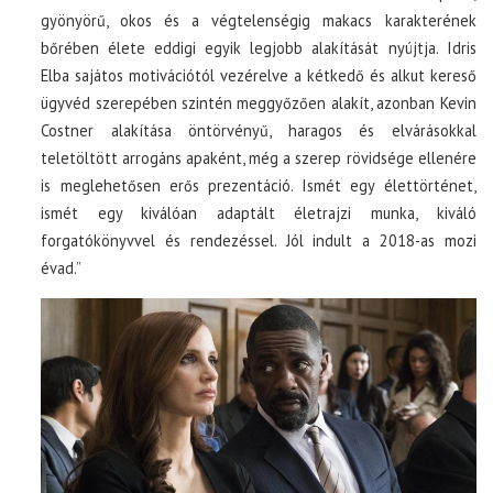
gyönyörű, okos és a végtelenségig makacs karakterének
bőrében élete eddigi egyik legjobb alakítását nyújtja. Idris
Elba sajátos motivációtól vezérelve a kétkedő és alkut kereső
ügyvéd szerepében szintén meggyőzően alakít, azonban Kevin
Costner alakítása öntörvényű, haragos és elvárásokkal
teletöltött arrogáns apaként, még a szerep rövidsége ellenére
is meglehetősen erős prezentáció. Ismét egy élettörténet,
ismét egy kiválóan adaptált életrajzi munka, kiváló
forgatókönyvvel és rendezéssel. Jól indult a 2018-as mozi
évad.”