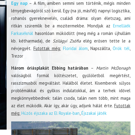
Egy nap
– A film, amiben semmi sem történik, mégis minden
lényegbevágóról szó kerül. Egy (na jó, másfél) napnyi logisztika,
rohanós gyereknevelés, családi dráma: olyan életszag, ami
ritkán szüremlik be a mozitermekbe. Mondjuk az
Ernelláék
Farkaséknál
hasonlóan működött (meg még a román újhullám
kb. kétharmada), de
Szilágyi Zsófia
elég erősen tette le a
névjegyét.
Futottak még:
Floridai álom
, Napszállta,
Örök tél
,
Trezor
Három óriásplakát Ebbing határában
–
Martin McDonagh
valóságból formál költészetet, gyűlöletből megértést,
rasszizmusból megváltást. Halálból életet. Kisemberek súlyos
problémákkal és gyilkos indulatokkal, ám a terhek idővel
megkönnyebbednek: talán csoda, talán nem több, mint maga
az élet működik. Akár így, akár úgy, adjunk hálát érte.
Futottak
még:
Húzós éjszaka az El Royale-ban
,
Éjszakai játék