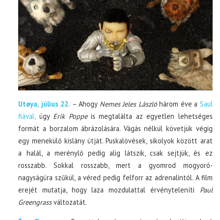
Utøya, július 22.
– Ahogy
Nemes Jeles László
három éve a
Saul
fiával
,
úgy
Erik Poppe
is megtalálta az egyetlen lehetséges
formát a borzalom ábrázolására. Vágás nélkül követjük végig
egy menekülő kislány útját. Puskalövések, sikolyok között arat
a halál, a merénylő pedig alig látszik, csak sejtjük, és ez
rosszabb. Sokkal rosszabb, mert a gyomrod mogyoró-
nagyságúra szűkül, a véred pedig felforr az adrenalintól. A film
erejét mutatja, hogy laza mozdulattal érvényteleníti
Paul
Greengrass
változatát.