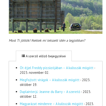
Most Ti jöttök! Nektek mi tetszett idén a legjobban?
A szerző előző bejegyzései
Öt éjjel Freddy pizzázójában – A kulisszák mögött
-
2023. november 02.
Megfojtott virágok – A kulisszák mögött
- 2023.
október 19.
Duplainterjú: Jeanne du Barry – A szerető
- 2023.
október 12.
Magyarázat mindenre – A kulisszák mögött
- 2023.