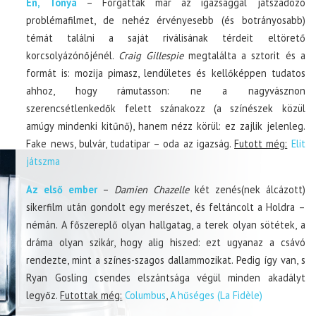
Én, Tonya
– Forgattak már az igazsággal játszadozó
problémafilmet, de nehéz érvényesebb (és botrányosabb)
témát találni a saját riválisának térdeit eltörető
korcsolyázónőjénél.
Craig Gillespie
megtalálta a sztorit és a
formát is: mozija pimasz, lendületes és kellőképpen tudatos
ahhoz, hogy rámutasson: ne a nagyvásznon
szerencsétlenkedők felett szánakozz (a színészek közül
amúgy mindenki kitűnő), hanem nézz körül: ez zajlik jelenleg.
Fake news, bulvár, tudatipar – oda az igazság.
Futott még:
Elit
játszma
Az első ember
–
Damien Chazelle
két zenés(nek álcázott)
sikerfilm után gondolt egy merészet, és feltáncolt a Holdra –
némán. A főszereplő olyan hallgatag, a terek olyan sötétek, a
dráma olyan szikár, hogy alig hiszed: ezt ugyanaz a csávó
rendezte, mint a színes-szagos dallammozikat. Pedig így van, s
Ryan Gosling csendes elszántsága végül minden akadályt
legyőz.
Futottak még:
Columbus
,
A hűséges (La Fidèle)