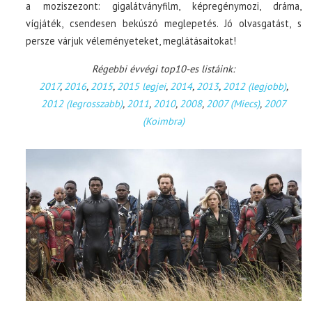
a moziszezont: gigalátványfilm, képregénymozi, dráma,
vígjáték, csendesen bekúszó meglepetés. Jó olvasgatást, s
persze várjuk véleményeteket, meglátásaitokat!
Régebbi évvégi top10-es listáink:
2017
,
2016
,
2015
,
2015 legjei
,
2014
,
2013
,
2012 (legjobb)
,
2012 (legrosszabb)
,
2011
,
2010
,
2008
,
2007 (Miecs)
,
2007
(Koimbra)