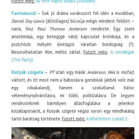
Futott még:
Az élet napos oldala (Solsidan)
Fantomszál
– Sok jó dráma sorakozott fel idén a mozikban,
Daniel Day-Lewis
(állítólagos) búcsúja mégis mindent felülírt –
naná, hisz
Paul Thomas Anderson
rendezte. Egy zseni
anatómiája, egy beteg(gé váló) kapcsolat krónikája, és a
pszichózis mélyén kivirágzó váratlan boldogság (?).
Besorolhatatlan film, méltó zárlat.
Futott még:
A vendégek
(The Party)
Kutyák szigete
–
PT
után egy másik
Anderson, Wes
is műfajt
váltott, és itt most nem a bábozásra gondolok (abból volt már
egy rókakaland), hanem a szokatlanul bátor
véleménynyilvánításra, mi több, politizálásra. De legyen
rendezőnknek bármilyen állásfoglalása a jelenkor
közállapotairól, a Kutyák szigete végső soron egy mindhalálig
tartó barátság története.
Futott még:
A hihetetlen család 2.