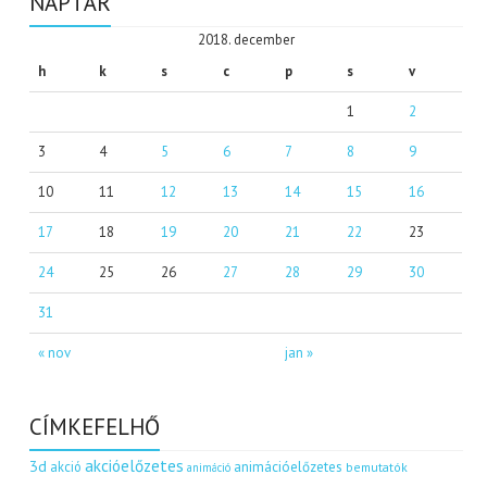
NAPTÁR
2018. december
h
k
s
c
p
s
v
1
2
3
4
5
6
7
8
9
10
11
12
13
14
15
16
17
18
19
20
21
22
23
24
25
26
27
28
29
30
31
« nov
jan »
CÍMKEFELHŐ
akcióelőzetes
3d
akció
animációelőzetes
bemutatók
animáció