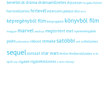
dráma
drámaelőzetes
bevétel
dc
díjszezon
horror
forgatás
hírlevél
intercom
horrorelőzetes
játékból film
kvíz
könyvből film
képregényből film
könyvajánló
marvel
megtörtént eset
nyereményjáték
magyar
mashup
satöbbi
remake
poén
reboot
scifielőzetes
pókember
scifi
sequel
star wars
sorozat
thrillerelőzetes
thriller
tv
tv
vígjátékelőzetes
vígjáték
spot
uip
x men
életrajz