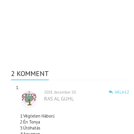
2 KOMMENT
2018. december 30.
VÁLASZ
RAS AL GUHL
1:Végtelen Háború
2:Én Tonya
3:Útóhatás
4:Aquaman