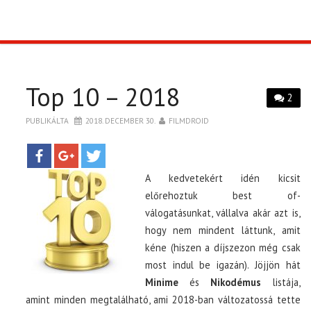
TOP10
KULISSZA
Top 10 – 2018
2
CIKK
PUBLIKÁLTA
2018. DECEMBER 30.
FILMDROID
PÓLÓ RENDELÉS
A kedvetekért idén kicsit
előrehoztuk best of-
válogatásunkat, vállalva akár azt is,
hogy nem mindent láttunk, amit
kéne (hiszen a díjszezon még csak
most indul be igazán). Jöjjön hát
Minime
és
Nikodémus
listája,
amint minden megtalálható, ami 2018-ban változatossá tette