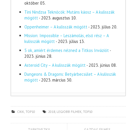
október 05.
Tini Nindzsa Teknőcök: Mutáns káosz – A kulisszák
mögött
- 2023. augusztus 10.
Oppenheimer – A kulisszák mögött
- 2023. július 20.
Mission: Impossible – Leszámolás, első rész – A
kulisszák mögött
- 2023. július 13.
5 ok, amiért érdemes nézned a Titkos Inváziót
-
2023. június 28.
Asteroid City – A kulisszák mögött
- 2023. június 08.
Dungeons & Dragons: Betyárbecsület – A kulisszák
mögött
- 2023. március 30.
CIKK
,
TOP10
2018
,
LEGJOBB FILMEK
,
TOP10
TARKOVSZKIJ
GAZDAG FILMES