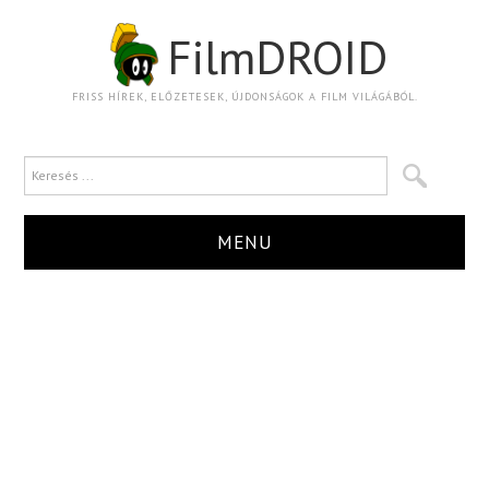
FilmDROID
FRISS HÍREK, ELŐZETESEK, ÚJDONSÁGOK A FILM VILÁGÁBÓL.
MENU
HÍR
TRAILER
KRITIKA
BOXOFFICE