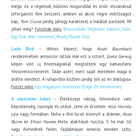
mégis ez a régimódi, különös műgonddal és őrült elszánással
leforgatott film tetszett, amiben az akció végre méltóságot
kap,
Tom Cruise
pedig (ahogy karaktere) a halállal packázik. Mi
jöhet még?
Futottak még:
Bosszúállók: Végtelen háború
,
Solo:
Egy Star Wars történet
,
Ready Player One
Lady Bird
– Ahhoz képest, hogy
Noah Baumbach
rendezésében annyiszor láttuk már ezt a sztorit,
Greta Gerwig
képes volt új finomságokkal megtölteni egy kamaszlány
felnövéstörténetét. Talán azért, mert saját életében maga is
átélte mindezt. A ruhapróba közben pedig jön az év dialógusa.
Futott még:
Egy magányos tinédzser (Edge Of Seventeen)
A meztelen Juliet
– Életközepi válság, felnövésre való
képtelenség, rajongás és utálat, zene és érzelem:
Nick Hornby
újra nagy formában. Noha a film kicsit könnyít a drámán,
Rose
Byrne
és
Ethan Hawke
élete alakítását nyújtja. S ha már túl
vagy életednek felén, fájdalmasan ismerős minden szitu.