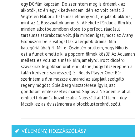
egy DC film kapcsán! De szerintem meg is érdemlik az
alkotók, az én egyik kedvencem idén ez volt tehát. 2.:
Végtelen Háború: hatalmas élmény volt, legalább akkora,
mint az 1. Bosszuállók anno. 3.: A Fekete Párduc a film kb.
minden alkotóelemében close to perfect, ráadásul
tartalmas szórakozás volt. (Ha minden igaz, most az Arany
Glóbuszon be is válogatták a legjobb drámai film
kategóriájába!) 4.: M:I 6: Őszintén örültem, hogy Niko is
ezt a filmet emelte ki a popcorn filmek közül! Az Aquaman
mellett ez volt az a másik film, amelyről írott dícsérő
szavaknak legjobban örültem (pláne, hogy főszerepben a
talán kedvenc színésszel). 5.: Ready Player One: Bár
szerintem a film messze elmarad az alapjául szolgáló
regény mögött, Spielberg visszatérése így is, azt
gondolom emlékezetes marad. Sajnos a Nikodémus által
említett drámák közül csak a Napszálltát láttam – úgy
látszik, ez az év számomra a blockbusterekről szólt.
VÉLEMÉNY, HOZZÁSZÓLÁS?