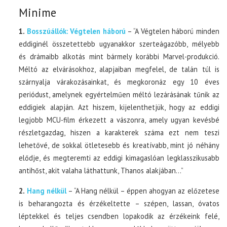
Minime
1.
Bosszúállók: Végtelen háború
– “A Végtelen háború minden
eddiginél összetettebb ugyanakkor szerteágazóbb, mélyebb
és drámaibb alkotás mint bármely korábbi Marvel-produkció.
Méltó az elvárásokhoz, alapjaiban megfelel, de talán túl is
szárnyalja várakozásainkat, és megkoronáz egy 10 éves
periódust, amelynek egyértelműen méltó lezárásának tűnik az
eddigiek alapján. Azt hiszem, kijelenthetjük, hogy az eddigi
legjobb MCU-film érkezett a vászonra, amely ugyan kevésbé
részletgazdag, hiszen a karakterek száma ezt nem teszi
lehetővé, de sokkal ötletesebb és kreatívabb, mint jó néhány
elődje, és megteremti az eddigi kimagaslóan legklasszikusabb
antihőst, akit valaha láthattunk, Thanos alakjában…”
2.
Hang nélkül
– “A Hang nélkül – éppen ahogyan az előzetese
is beharangozta és érzékeltette – szépen, lassan, óvatos
léptekkel és teljes csendben lopakodik az érzékeink felé,