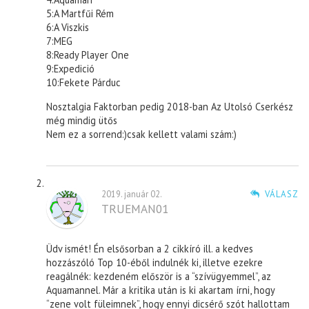
5:A Martfűi Rém
6:A Viszkis
7:MEG
8:Ready Player One
9:Expedició
10:Fekete Párduc
Nosztalgia Faktorban pedig 2018-ban Az Utolsó Cserkész
még mindig ütős
Nem ez a sorrend:)csak kellett valami szám:)
2019. január 02.
VÁLASZ
TRUEMAN01
Üdv ismét! Én elsősorban a 2 cikkíró ill. a kedves
hozzászóló Top 10-éből indulnék ki, illetve ezekre
reagálnék: kezdeném először is a “szívügyemmel”, az
Aquamannel. Már a kritika után is ki akartam írni, hogy
“zene volt füleimnek”, hogy ennyi dicsérő szót hallottam