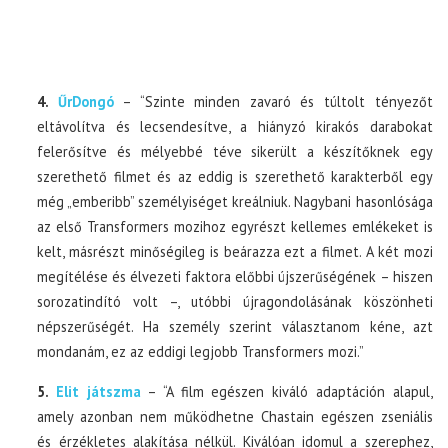
4.
ŰrDongó
– “Szinte minden zavaró és túltolt tényezőt
eltávolítva és lecsendesítve, a hiányzó kirakós darabokat
felerősítve és mélyebbé téve sikerült a készítőknek egy
szerethető filmet és az eddig is szerethető karakterből egy
még „emberibb” személyiséget kreálniuk. Nagybani hasonlósága
az első Transformers mozihoz egyrészt kellemes emlékeket is
kelt, másrészt minőségileg is beárazza ezt a filmet. A két mozi
megítélése és élvezeti faktora előbbi újszerűségének – hiszen
sorozatindító volt –, utóbbi újragondolásának köszönheti
népszerűségét. Ha személy szerint választanom kéne, azt
mondanám, ez az eddigi legjobb Transformers mozi.”
5.
Elit játszma
– “A film egészen kiváló adaptáción alapul,
amely azonban nem működhetne Chastain egészen zseniális
és érzékletes alakítása nélkül. Kiválóan idomul a szerephez,