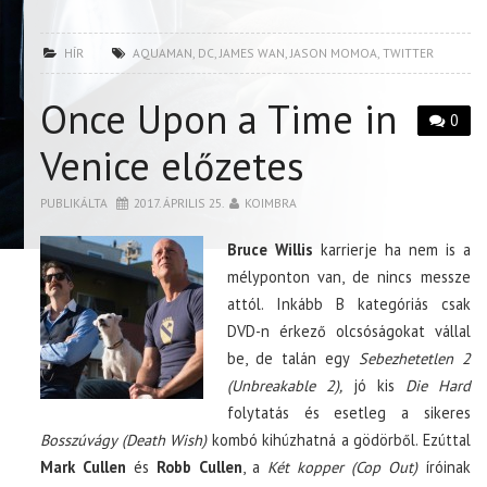
HÍR
AQUAMAN
,
DC
,
JAMES WAN
,
JASON MOMOA
,
TWITTER
Once Upon a Time in
0
Venice előzetes
PUBLIKÁLTA
2017. ÁPRILIS 25.
KOIMBRA
Bruce Willis
karrierje ha nem is a
mélyponton van, de nincs messze
attól. Inkább B kategóriás csak
DVD-n érkező olcsóságokat vállal
be, de talán egy
Sebezhetetlen 2
(Unbreakable 2),
jó kis
Die Hard
folytatás és esetleg a sikeres
Bosszúvágy (Death Wish)
kombó kihúzhatná a gödörből. Ezúttal
Mark Cullen
és
Robb Cullen
, a
Két kopper (Cop Out)
íróinak