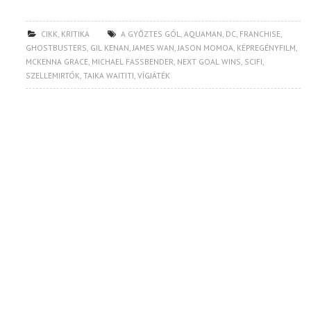
CIKK
,
KRITIKA
A GYŐZTES GÓL
,
AQUAMAN
,
DC
,
FRANCHISE
,
GHOSTBUSTERS
,
GIL KENAN
,
JAMES WAN
,
JASON MOMOA
,
KÉPREGÉNYFILM
,
MCKENNA GRACE
,
MICHAEL FASSBENDER
,
NEXT GOAL WINS
,
SCIFI
,
SZELLEMIRTÓK
,
TAIKA WAITITI
,
VÍGJÁTÉK