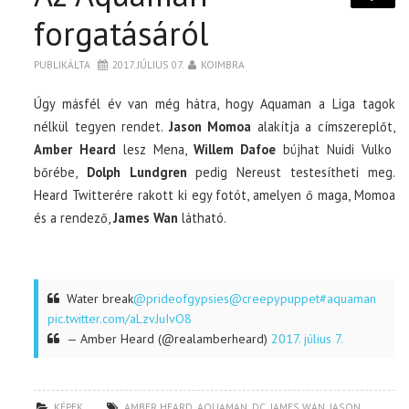
forgatásáról
PUBLIKÁLTA
2017. JÚLIUS 07.
KOIMBRA
Úgy másfél év van még hátra, hogy Aquaman a Liga tagok
nélkül tegyen rendet.
Jason Momoa
alakítja a címszereplőt,
Amber Heard
lesz Mena,
Willem Dafoe
bújhat Nuidi Vulko
bőrébe,
Dolph Lundgren
pedig Nereust testesítheti meg.
Heard Twitterére rakott ki egy fotót, amelyen ő maga, Momoa
és a rendező,
James Wan
látható.
Water break
@prideofgypsies
@creepypuppet
#aquaman
pic.twitter.com/aLzvJuIvO8
— Amber Heard (@realamberheard)
2017. július 7.
KÉPEK
AMBER HEARD
,
AQUAMAN
,
DC
,
JAMES WAN
,
JASON