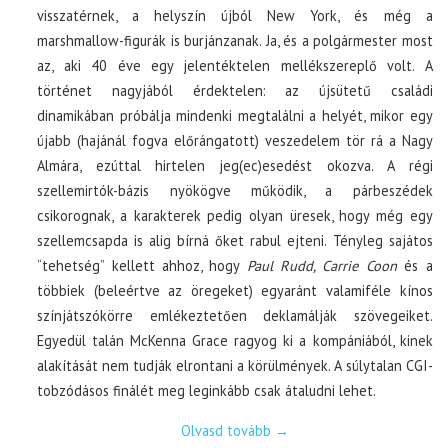
visszatérnek, a helyszín újból New York, és még a
marshmallow-figurák is burjánzanak. Ja, és a polgármester most
az, aki 40 éve egy jelentéktelen mellékszereplő volt. A
történet nagyjából érdektelen: az újsütetű családi
dinamikában próbálja mindenki megtalálni a helyét, mikor egy
újabb (hajánál fogva előrángatott) veszedelem tör rá a Nagy
Almára, ezúttal hirtelen jeg(ec)esedést okozva. A régi
szellemirtók-bázis nyökögve működik, a párbeszédek
csikorognak, a karakterek pedig olyan üresek, hogy még egy
szellemcsapda is alig bírná őket rabul ejteni. Tényleg sajátos
“tehetség” kellett ahhoz, hogy
Paul Rudd, Carrie Coon
és a
többiek (beleértve az öregeket) egyaránt valamiféle kínos
színjátszókörre emlékeztetően deklamálják szövegeiket.
Egyedül talán McKenna Grace ragyog ki a kompániából, kinek
alakítását nem tudják elrontani a körülmények. A súlytalan CGI-
tobzódásos finálét meg leginkább csak átaludni lehet.
Olvasd tovább
→