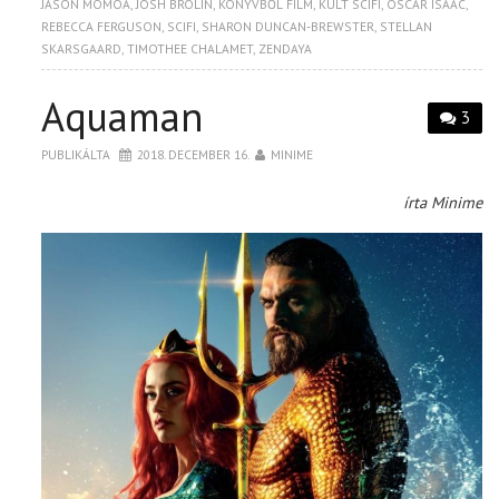
JASON MOMOA
,
JOSH BROLIN
,
KÖNYVBŐL FILM
,
KULT SCIFI
,
OSCAR ISAAC
,
REBECCA FERGUSON
,
SCIFI
,
SHARON DUNCAN-BREWSTER
,
STELLAN
SKARSGAARD
,
TIMOTHEE CHALAMET
,
ZENDAYA
Aquaman
3
PUBLIKÁLTA
2018. DECEMBER 16.
MINIME
írta Minime