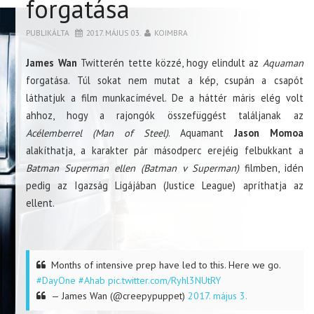
forgatása
PUBLIKÁLTA
2017. MÁJUS 03.
KOIMBRA
James Wan
Twitterén tette közzé, hogy elindult az
Aquaman
forgatása. Túl sokat nem mutat a kép, csupán a csapót
láthatjuk a film munkacímével. De a háttér máris elég volt
ahhoz, hogy a rajongók összefüggést találjanak az
Acélemberrel (Man of Steel)
. Aquamant
Jason Momoa
alakíthatja, a karakter pár másodperc erejéig felbukkant a
Batman Superman ellen (Batman v Superman)
filmben, idén
pedig az Igazság Ligájában (Justice League) apríthatja az
ellent.
Months of intensive prep have led to this. Here we go.
#DayOne
#Ahab
pic.twitter.com/Ryhl3NUtRY
— James Wan (@creepypuppet)
2017. május 3.