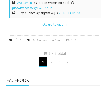
#Aquaman
in a green swimming pool xD
pic.twitter.com/0yTG6xVY49
— Kyle Jones (@nighthawkj2)
2016. június 28.
Olvasd tovább
→
KÉPEK
DC
,
IGAZSÁG LIGÁJA
,
JASON MOMOA
1 / 3 oldal
1
2
3
»
FACEBOOK