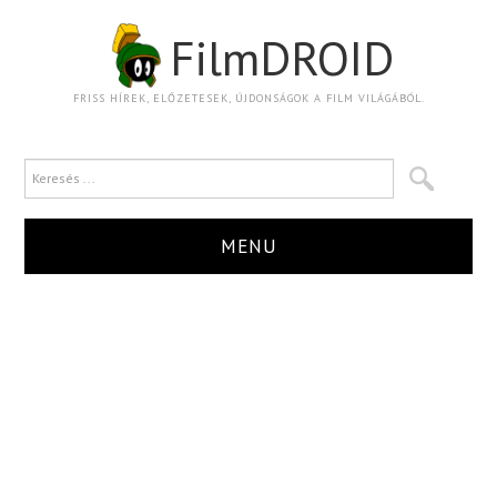
FilmDROID
FRISS HÍREK, ELŐZETESEK, ÚJDONSÁGOK A FILM VILÁGÁBÓL.
MENU
HÍR
TRAILER
KRITIKA
BOXOFFICE