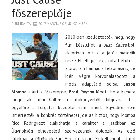
főszereplője
PUBLIKÁLTA
2017. MÁRCIUS 08.
KOIMBRA
2010-ben szellőztették meg, hogy
film készülhet a
Just Cause
-ból,
akkoriban jött ki a játék második
része. Eltelt pár év, azóta befutott
a program harmadik felvonása is, de
idén végre körvonalazódott a
mozis adaptáció sorsa.
Jason
Momoa
aláírt a főszerepre,
Brad Peyton
lépett be a kamera
mögé, aki
John Collee
forgatókönyvéből dolgozhat, bár
egyelőre a forgatás kezdete nem ismert. Egyelőre nem
ismertették a konkrét történetet, de az biztos, hogy Momoa
Rico Rodriguezt alakíthatja, a karakter a játékban az
Ügynökség elnevezésű szervezetnek dolgozik. Az első
játékban a főhősnek San Esperito szigetén kell megbuktatni