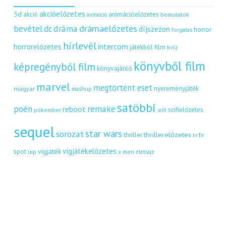
akcióelőzetes
3d
akció
animációelőzetes
bemutatók
animáció
dráma
drámaelőzetes
bevétel
dc
díjszezon
horror
forgatás
hírlevél
intercom
horrorelőzetes
játékból film
kvíz
könyvből film
képregényből film
könyvajánló
marvel
megtörtént eset
nyereményjáték
magyar
mashup
satöbbi
remake
poén
reboot
scifielőzetes
pókember
scifi
sequel
star wars
sorozat
thrillerelőzetes
thriller
tv
tv
vígjátékelőzetes
vígjáték
spot
uip
x men
életrajz