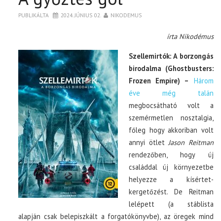
PUBLIKÁLTA
2024. JÚNIUS 02.
NIKODEMUS
írta Nikodémus
Szellemirtók: A borzongás
birodalma (Ghostbusters:
Frozen Empire) –
Három
éve még talán
megbocsátható volt a
szemérmetlen nosztalgia,
főleg hogy akkoriban volt
annyi ötlet
Jason Reitman
rendezőben, hogy új
családdal új környezetbe
helyezze a kísértet-
kergetőzést. De Reitman
lelépett (a stáblista
alapján csak belepiszkált a forgatókönyvbe), az öregek mind