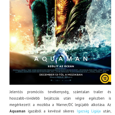
Jelentős promóciós tevékenység, számtalan trailer és
hosszabb-rövidebb bejátszás után végre egészben is
megérkezett a mozikba a Warner/DC legújabb alkotása. Az
Aquaman
igazából a kevéssé sikeres
Igazság Ligája
után,