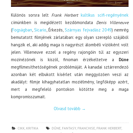
Különös sorsra lelt
Frank Herbert
kultikus scifi-regényének
címünkben is megidézett kezdőmondata
Denis Villeneuve
(
Fogságban
,
Sicario
, Érkezés,
Szárnyas fejvadász 2049
) nemrég
bemutatott filmjének zárlatában: egy olyan szereplő szájából
hangzik el, aki addig maga is nagyrészt álombéli vízióként volt
jelen. Villeneuve ezzel a regény rajongóin túl az egyszeri
mozinézőnek is kiszól, finoman érzékeltetve a
Dűne
megfilmesíthetőségének problémáját. A kanadai sztárrendező
azonban két elbukott kísérlet után meggyőzően veszi az
akadályt: filmje kihagyhatatlan moziélmény, legfőképp azért,
mert a megfelelő pontokon kötötte meg a maga
kompromisszumait.
Olvasd tovább
→
CIKK
,
KRITIKA
DŰNE
,
FANTASY
,
FRANCHISE
,
FRANK HERBERT
,