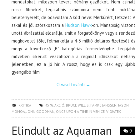
mondatokat, miközben levert néhány gazfickót. Nem csinált
rossz filmeket, legalábbis számomra nem. Több buktába
beletenyerelt, de odavoltam A kód neve: Merkúrért, tetszett A
sakál és jól szórakoztam a
Hudson Hawk
-on. Manapság viszont
unott ábrázattal eldarálja, amit a forgatókönyv vagy a rendező
megkövetel tőle, felmarkolja a 4-5 millió dolláros fizetését és
megy a következő „B” kategóriás förmedvénybe. Legújabb
művében sikerült visszahoznia a régmúlt időszakot néhány
jelenetben, ez a jó hír. A rossz, hogy ez is csak egy újabb
gyengébb film.
Olvasd tovább
→
KRITIKA
45 %
,
AKCIÓ
,
BRUCE WILLIS
,
FAMKE JANSSEN
,
JASON
MOMOA
,
JOHN GOODMAN
,
ONCE UPON A TIME IN VENICE
,
VÍGJÁTÉK
Elindult az Aquaman
0