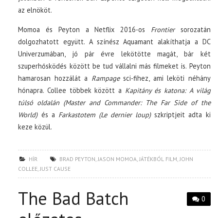
az elnököt.
Momoa és Peyton a Netflix 2016-os
Frontier
sorozatán
dolgozhatott együtt. A színész Aquamant alakíthatja a DC
Univerzumában, jó pár évre lekötötte magát, bár két
szuperhősködés között be tud vállalni más filmeket is. Peyton
hamarosan hozzálát a
Rampage
sci-fihez, ami leköti néhány
hónapra. Collee többek között a
Kapitány és katona: A világ
túlsó oldalán (Master and Commander: The Far Side of the
World)
és a
Farkastotem (Le dernier loup)
szkriptjeit adta ki
keze közül.
HÍR
BRAD PEYTON
,
JASON MOMOA
,
JÁTÉKBÓL FILM
,
JOHN
COLLEE
,
JUST CAUSE
The Bad Batch
0