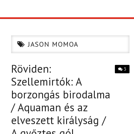
TOP10
KULISSZA
JASON MOMOA
CIKK
Röviden:
PÓLÓ RENDELÉS
3
Szellemirtók: A
borzongás birodalma
/ Aquaman és az
elveszett királyság /
A győztes gól