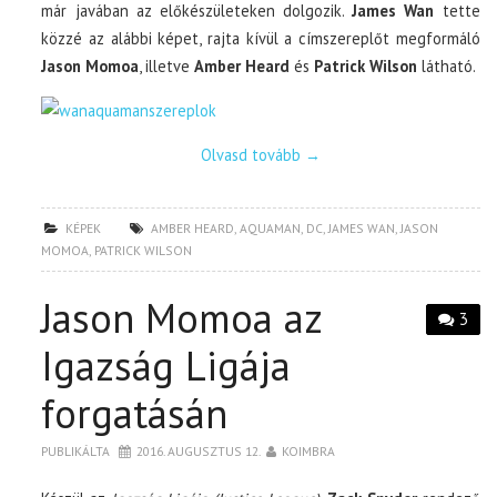
már javában az előkészületeken dolgozik.
James Wan
tette
közzé az alábbi képet, rajta kívül a címszereplőt megformáló
Jason Momoa
, illetve
Amber Heard
és
Patrick Wilson
látható.
Olvasd tovább
→
KÉPEK
AMBER HEARD
,
AQUAMAN
,
DC
,
JAMES WAN
,
JASON
MOMOA
,
PATRICK WILSON
Jason Momoa az
3
Igazság Ligája
forgatásán
PUBLIKÁLTA
2016. AUGUSZTUS 12.
KOIMBRA