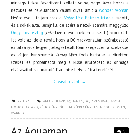
mintegy titkos favoritként kellett volna, hogy lázba hozza a
nézőket és felvillantson valami olyat, amit a
Wonder Woman
kivételével utoljára csak a
Nolan
-féle Batman-trilógia
tudott,
és a sokak által lesajnált, de azért a nézők számára meggyőző
Öngyilkos osztag
(
Leto
kivételével nekem tetszett) produkált.
Itt volt az ideje tehát, hogy a DC nagyvonalúan szórakoztató
és látványos legyen, lélegzetelállítóan szegezzen a székekbe
és váljon kuriózummá.
James Wan
foglalhatta el a direktori
széket és próbálhatta meg a kissé erőltetett és önmaga
elvárásaitól is elmaradó franchise helyes útra terelését.
Olvasd tovább
→
KRITIKA
AMBER HEARD
,
AQUAMAN
,
DC
,
JAMES WAN
,
JASON
MOMOA
,
KALAND
,
KÉPREGÉNYBŐL FILM
,
KÉPREGÉNYFILM
,
NICOLE KIDMAN
,
WARNER
Az Aquaman
1