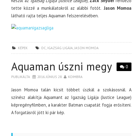
Készül az
Igazság Ligája (Justice League),
Zack Snyder
rendező
tette közzé a munkálatokról az alábbi fotót.
Jason Momoa
látható rajta teljes Aquaman felszerelésében.
KÉPEK
DC
,
IGAZSÁG LIGÁJA
,
JASON MOMOA
Aquaman úszni megy
0
PUBLIKÁLTA
2016. JÚNIUS 28.
KOIMBRA
Jason Momoa talán kicsit többet úszkál a szokásosnál. A
színész alakítja Aquamant az Igazság Ligája (Justice League)
képregényfilmben, a karakter Batman csapatát fogja erősíteni.
A forgatásról jött ki pár kép.