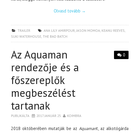
Olvasd tovább
→
TRAILER
ANA LILY AMIRPOUR
,
JASON MOMOA
,
KEANU REEVES
,
SUKI WATERHOUSE
,
THE BAD BATCH
Az Aquaman
0
rendezője és a
főszereplők
megbeszélést
tartanak
PUBLIKÁLTA
2017. JANUÁR 25.
KOIMBRA
2018 októberében mutatják be az
Aquaman
t, az alkotógárda