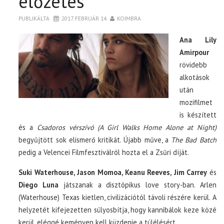
előzetes
PUBLIKÁLTA
2017. FEBRUÁR 14.
KOIMBRA
Ana Lily
Amirpour
rövidebb
alkotások
után
mozifilmet
is készített
és a
Csadoros vérszívó (A Girl Walks Home Alone at Night)
begyűjtött sok elismerő kritikát. Újabb műve, a
The Bad Batch
pedig a Velencei Filmfesztiválról hozta el a Zsűri díját.
Suki Waterhouse, Jason Momoa, Keanu Reeves, Jim Carrey
és
Diego Luna
játszanak a disztópikus love story-ban. Arlen
(Waterhouse) Texas kietlen, civilizációtól távoli részére kerül. A
helyzetét kifejezetten súlyosbítja, hogy kannibálok keze közé
kerül, eléggé keményen kell küzdenie a túlélésért.