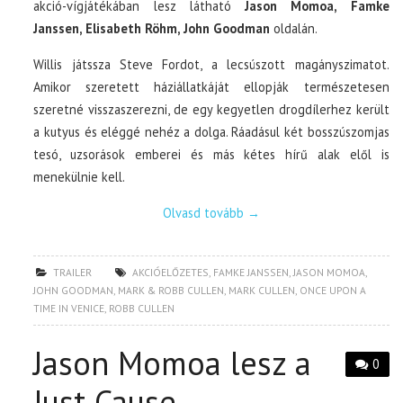
akció-vígjátékában lesz látható
Jason Momoa, Famke
Janssen, Elisabeth Röhm, John Goodman
oldalán.
Willis játssza Steve Fordot, a lecsúszott magányszimatot.
Amikor szeretett háziállatkáját ellopják természetesen
szeretné visszaszerezni, de egy kegyetlen drogdílerhez került
a kutyus és eléggé nehéz a dolga. Ráadásul két bosszúszomjas
tesó, uzsorások emberei és más kétes hírű alak elől is
menekülnie kell.
Olvasd tovább
→
TRAILER
AKCIÓELŐZETES
,
FAMKE JANSSEN
,
JASON MOMOA
,
JOHN GOODMAN
,
MARK & ROBB CULLEN
,
MARK CULLEN
,
ONCE UPON A
TIME IN VENICE
,
ROBB CULLEN
Jason Momoa lesz a
0
Just Cause