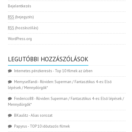
Bejelentkezés
RSS
(bejegyzés)
RSS
(hozzászólás)
WordPress.org
LEGUTÓBBI HOZZÁSZÓLÁSOK
Internetes pénzkeresés
-
Top 10 filmek az űrben
Memyselfandi
-
Röviden: Superman / Fantasztikus 4-es: Első
lépések / Mennydörgők*
Frederico88
-
Röviden: Superman / Fantasztikus 4-es: Első lépések /
Mennydörgők*
BKaulitz
-
Alias sorozat
Papyrus
-
TOP 10 időutazós filmek