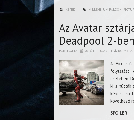
KÉPEK
MILLENNIUM FALCON
,
PICTU
Az Avatar sztárj
Deadpool 2-be
PUBLIKÁLTA
2016. FEBRUÁR 14.
KOIMBRA
A Fox stú
folytatást
esetében. De
ki is húzták
képest sokk
következő ré
SPOILER