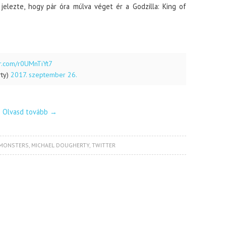
jelezte, hogy pár óra múlva véget ér a Godzilla: King of
ter.com/r0UMnTiYt7
rty)
2017. szeptember 26.
Olvasd tovább
→
 MONSTERS
,
MICHAEL DOUGHERTY
,
TWITTER