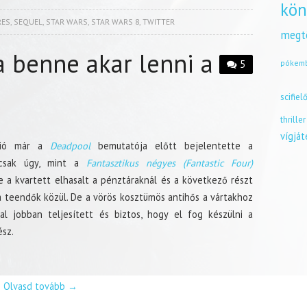
kön
RES
,
SEQUEL
,
STAR WARS
,
STAR WARS 8
,
TWITTER
megt
a benne akar lenni a
5
pókem
n
scifiel
thriller
vígjá
dió már a
Deadpool
bemutatója előtt bejelentette a
, csak úgy, mint a
Fantasztikus négyes (Fantastic Four)
 a kvartett elhasalt a pénztáraknál és a következő részt
 a teendők közül. De a vörös kosztümös antihős a vártakhoz
al jobban teljesített és biztos, hogy el fog készülni a
sz.
Olvasd tovább
→