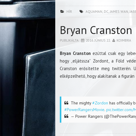
HÍR
AQUAMAN
,
DC
,
JAMES WAN
,
JA
Bryan Cranston 
PUBLIKÁLTA
2016. JÚNIUS 22.
KOIMBRA
Bryan Cranston
ezúttal csak egy lebeg
hogy „eljátssza” Zordont, a Föld vé
Cranston erősítette meg twitterén. U
elképzelhető, hogy alakítanak a figurán
The mighty
#Zordon
has officially
#PowerRangersMovie
.
pic.twitter.com
— Power Rangers (@ThePowerRan