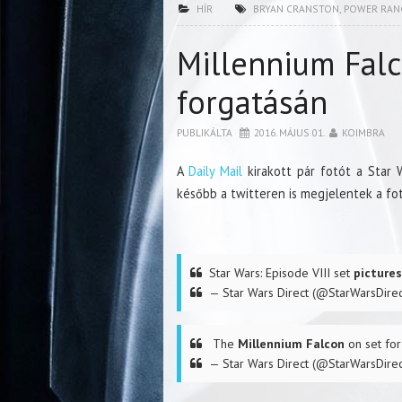
HÍR
BRYAN CRANSTON
,
POWER RAN
Millennium Falc
forgatásán
PUBLIKÁLTA
2016. MÁJUS 01.
KOIMBRA
A
Daily Mail
kirakott pár fotót a Star 
később a twitteren is megjelentek a fo
Star Wars: Episode VIII set
pictures
— Star Wars Direct (@StarWarsDire
The
Millennium Falcon
on set for
— Star Wars Direct (@StarWarsDire