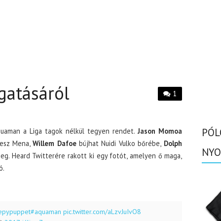
gatásáról
1
PÓL
quaman a Liga tagok nélkül tegyen rendet.
Jason Momoa
lesz Mena,
Willem Dafoe
bújhat Nuidi Vulko bőrébe,
Dolph
NYO
eg. Heard Twitterére rakott ki egy fotót, amelyen ő maga,
ó.
epypuppet
#aquaman
pic.twitter.com/aLzvJuIvO8