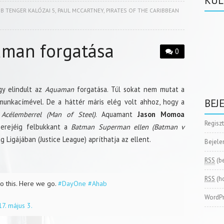
KÜL
IB TENGER KALÓZAI 5
,
PAUL MCCARTNEY
,
PIRATES OF THE CARIBBEAN
aman forgatása
0
gy elindult az
Aquaman
forgatása. Túl sokat nem mutat a
BEJ
 munkacímével. De a háttér máris elég volt ahhoz, hogy a
z
Acélemberrel (Man of Steel)
. Aquamant
Jason Momoa
Regisz
 erejéig felbukkant a
Batman Superman ellen (Batman v
g Ligájában (Justice League) apríthatja az ellent.
Bejele
RSS
(b
RSS
(h
o this. Here we go.
#DayOne
#Ahab
WordPr
7. május 3.