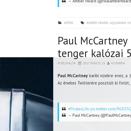
— Amber Heard (@realamberhear
KÉPEK
AMBER HEARD
,
AQUAMAN
,
D
Paul McCartney í
tenger kalózai 
PUBLIKÁLTA
2017. MÁJUS 13.
KOIMBRA
Paul McCartney
karibi vizekre evez, a
S
Az énekes Twitterére posztolt ki fotót, 
#PiratesLife
pic.twitter.com/9GXS
— Paul McCartney (@PaulMcCartne