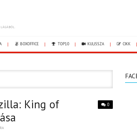
ILÁGÁBÓL.
A
BOXOFFICE
TOP10
KULISSZA
CIKK
FAC
illa: King of
0
tása
RA