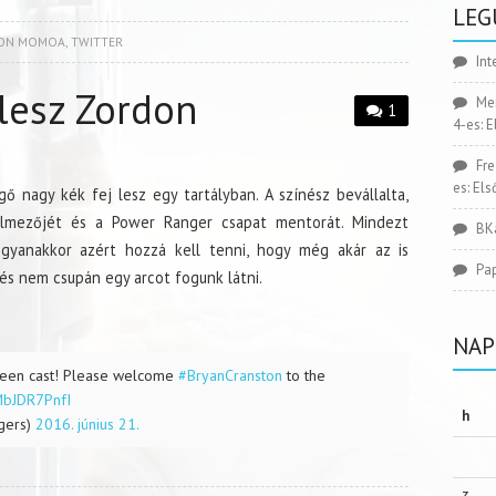
LEG
SON MOMOA
,
TWITTER
Int
lesz Zordon
Me
1
4-es: 
Fr
es: El
ő nagy kék fej lesz egy tartályban. A színész bevállalta,
delmezőjét és a Power Ranger csapat mentorát. Mindezt
BK
gyanakkor azért hozzá kell tenni, hogy még akár az is
Pa
 és nem csupán egy arcot fogunk látni.
NAP
 been cast! Please welcome
#BryanCranston
to the
/MbJDR7PnfI
h
gers)
2016. június 21.