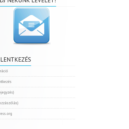
DJ NEKÜNK LEVELET!
ELENTKEZÉS
tráció
ntkezés
ejegyzés)
ozzászólás)
ess.org