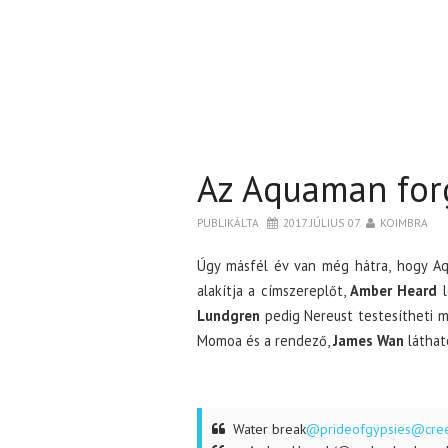
Az Aquaman for
PUBLIKÁLTA
2017. JÚLIUS 07.
KOIMBRA
Úgy másfél év van még hátra, hogy A
alakítja a címszereplőt,
Amber Heard
Lundgren
pedig Nereust testesítheti m
Momoa és a rendező,
James Wan
láthat
Water break
@prideofgypsies
@cre