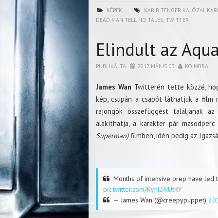
KÉPEK
KARIB TENGER KALÓZAI
,
KAR
DEAD MAN TELL NO TALES
,
TWITTER
Elindult az Aqu
PUBLIKÁLTA
2017. MÁJUS 03.
KOIMBRA
James Wan
Twitterén tette közzé, ho
kép, csupán a csapót láthatjuk a film
rajongók összefüggést találjanak a
alakíthatja, a karakter pár másodperc
Superman)
filmben, idén pedig az Igazsá
Months of intensive prep have led t
pic.twitter.com/Ryhl3NUtRY
— James Wan (@creepypuppet)
201