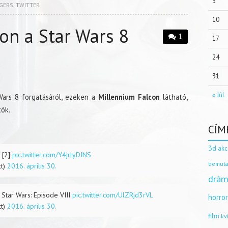
3
GERS
,
TWITTER
10
on a Star Wars 8
1
17
24
31
« Júl
Wars 8 forgatásáról, ezeken a
Millennium Falcon
látható,
tók.
CÍM
3d
akc
[2]
pic.twitter.com/Y4jrtyDINS
bemuta
ct)
2016. április 30.
drám
 Star Wars: Episode VIII
pic.twitter.com/UlZRjd3rVL
horro
ct)
2016. április 30.
film
kv