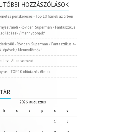
UTÓBBI HOZZÁSZÓLÁSOK
ernetes pénzkeresés
-
Top 10 filmek az űrben
myselfandi
-
Röviden: Superman / Fantasztikus
Első lépések / Mennydörgők*
ederico88
-
Röviden: Superman / Fantasztikus 4-
ső lépések / Mennydörgők*
aulitz
-
Alias sorozat
pyrus
-
TOP 10 időutazós filmek
TÁR
2026. augusztus
k
s
c
p
s
v
1
2