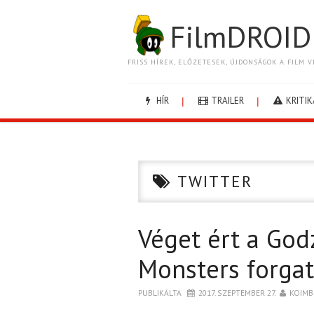
FilmDROID
FRISS HÍREK, ELŐZETESEK, ÚJDONSÁGOK A FILM V
HÍR
TRAILER
KRITIK
TWITTER
Véget ért a Godz
Monsters forga
PUBLIKÁLTA
2017. SZEPTEMBER 27.
KOIMB