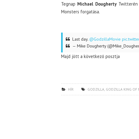
Tegnap
Michael Dougherty
Twitterén 
Monsters forgatása.
Last day.
@GodzillaMovie
pic.twit
— Mike Dougherty (@Mike_Doughe
Majd jött a következő posztja
HÍR
GODZILLA
,
GODZILLA KING OF