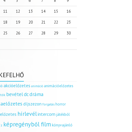
4
5
6
7
8
9
11
12
13
14
15
16
18
19
20
21
22
23
25
26
27
28
29
30
KEFELHŐ
akcióelőzetes
ió
animációelőzetes
animáció
dráma
bevétel
dc
tók
aelőzetes
díjszezon
horror
forgatás
hírlevél
intercom
relőzetes
játékból
képregényből film
könyvajánló
íz