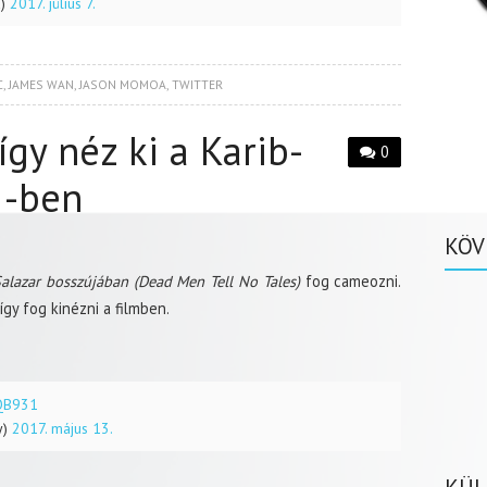
d)
2017. július 7.
C
,
JAMES WAN
,
JASON MOMOA
,
TWITTER
gy néz ki a Karib-
0
5-ben
KÖV
alazar bosszújában (Dead Men Tell No Tales)
fog cameozni.
így fog kinézni a filmben.
5QB931
y)
2017. május 13.