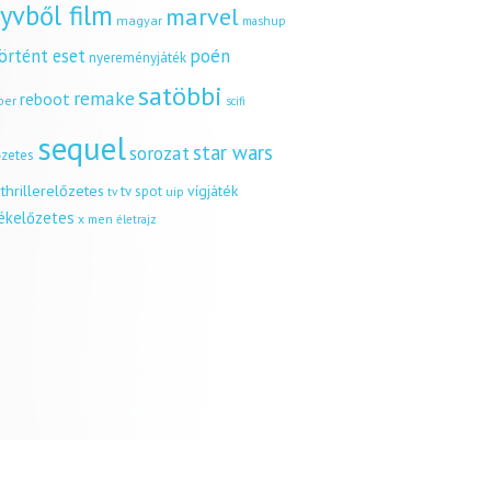
yvből film
marvel
magyar
mashup
örtént eset
poén
nyereményjáték
satöbbi
remake
reboot
ber
scifi
sequel
star wars
sorozat
őzetes
thrillerelőzetes
vígjáték
tv spot
uip
tv
tékelőzetes
x men
életrajz