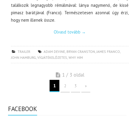
találkozik legnagyobb rémálmával: lánya nagymenő, de kissé
pimasz barátjával (Franco). Természetesen azonnal úgy érzi,
hogy nem illenek össze.
Olvasd tovább
→
TRAILER
ADAM DEVINE
,
BRYAN CRANSTON
,
JAMES FRANCO
,
JOHN HAMBURG
,
VÍGJÁTÉKELŐZETES
,
WHY HIM
1 / 3 oldal
1
2
3
»
FACEBOOK