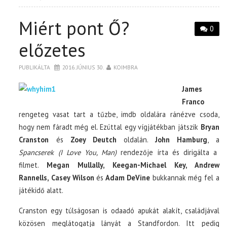
Miért pont Ő?
0
előzetes
PUBLIKÁLTA
2016. JÚNIUS 30.
KOIMBRA
James
Franco
rengeteg vasat tart a tűzbe, imdb oldalára ránézve csoda,
hogy nem fáradt még el. Ezúttal egy vígjátékban játszik
Bryan
Cranston
és
Zoey Deutch
oldalán.
John Hamburg
, a
Spancserek (I Love You, Man)
rendezője írta és dirigálta a
filmet.
Megan Mullally, Keegan-Michael Key, Andrew
Rannells, Casey Wilson
és
Adam DeVine
bukkannak még fel a
játékidő alatt.
Cranston egy túlságosan is odaadó apukát alakít, családjával
közösen meglátogatja lányát a Standfordon. Itt pedig