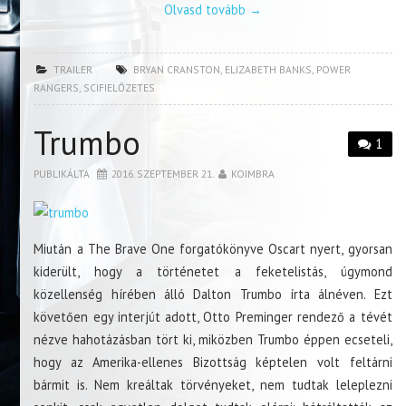
Olvasd tovább
→
TRAILER
BRYAN CRANSTON
,
ELIZABETH BANKS
,
POWER
RANGERS
,
SCIFIELŐZETES
Trumbo
1
PUBLIKÁLTA
2016. SZEPTEMBER 21.
KOIMBRA
Miután a The Brave One forgatókönyve Oscart nyert, gyorsan
kiderült, hogy a történetet a feketelistás, úgymond
közellenség hírében álló Dalton Trumbo írta álnéven. Ezt
követően egy interjút adott, Otto Preminger rendező a tévét
nézve hahotázásban tört ki, miközben Trumbo éppen ecseteli,
hogy az Amerika-ellenes Bizottság képtelen volt feltárni
bármit is. Nem kreáltak törvényeket, nem tudtak leleplezni