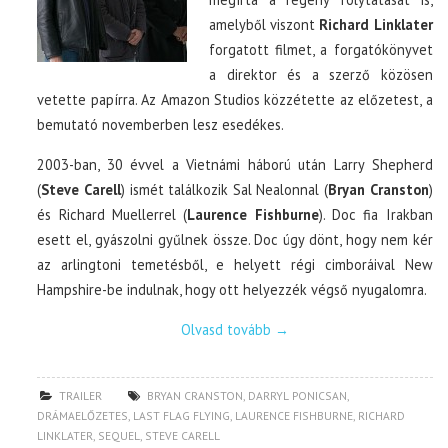
amelyből viszont
Richard Linklater
forgatott filmet, a forgatókönyvet
a direktor és a szerző közösen
vetette papírra. Az Amazon Studios közzétette az előzetest, a
bemutató novemberben lesz esedékes.
2003-ban, 30 évvel a Vietnámi háború után Larry Shepherd
(
Steve Carell
) ismét találkozik Sal Nealonnal (
Bryan Cranston
)
és Richard Muellerrel (
Laurence Fishburne
). Doc fia Irakban
esett el, gyászolni gyűlnek össze. Doc úgy dönt, hogy nem kér
az arlingtoni temetésből, e helyett régi cimboráival New
Hampshire-be indulnak, hogy ott helyezzék végső nyugalomra.
Olvasd tovább
→
TRAILER
BRYAN CRANSTON
,
DARRYL PONICSAN
,
DRÁMAELŐZETES
,
LAST FLAG FLYING
,
LAURENCE FISHBURNE
,
RICHARD
LINKLATER
,
SEQUEL
,
STEVE CARELL