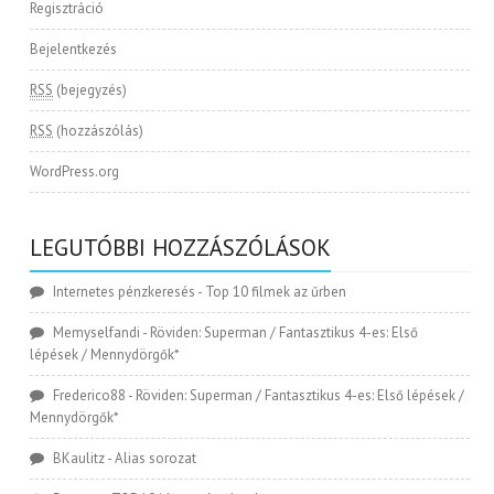
Regisztráció
Bejelentkezés
RSS
(bejegyzés)
RSS
(hozzászólás)
WordPress.org
LEGUTÓBBI HOZZÁSZÓLÁSOK
Internetes pénzkeresés
-
Top 10 filmek az űrben
Memyselfandi
-
Röviden: Superman / Fantasztikus 4-es: Első
lépések / Mennydörgők*
Frederico88
-
Röviden: Superman / Fantasztikus 4-es: Első lépések /
Mennydörgők*
BKaulitz
-
Alias sorozat