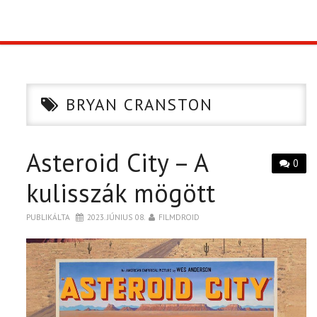
TOP10
KULISSZA
BRYAN CRANSTON
CIKK
Asteroid City – A
PÓLÓ RENDELÉS
0
kulisszák mögött
PUBLIKÁLTA
2023. JÚNIUS 08.
FILMDROID