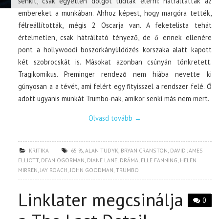
senkit, csak egyetlen dolgot tudtak elérni: hátráltatták az
embereket a munkában. Ahhoz képest, hogy margóra tették,
félreállították, mégis 2 Oscarja van. A feketelista tehát
értelmetlen, csak hátráltató tényező, de ő ennek ellenére
pont a hollywoodi boszorkányüldözés korszaka alatt kapott
két szobrocskát is. Másokat azonban csúnyán tönkretett.
Tragikomikus. Preminger rendező nem hiába nevette ki
gúnyosan a a tévét, ami felért egy fityisszel a rendszer felé. Ő
adott ugyanis munkát Trumbo-nak, amikor senki más nem mert.
Olvasd tovább
→
KRITIKA
65 %
,
ALAN TUDYK
,
BRYAN CRANSTON
,
DAVID JAMES
ELLIOTT
,
DEAN OGORMAN
,
DIANE LANE
,
DRÁMA
,
ELLE FANNING
,
HELEN
MIRREN
,
JAY ROACH
,
JOHN GOODMAN
,
TRUMBO
Linklater megcsinálja
0