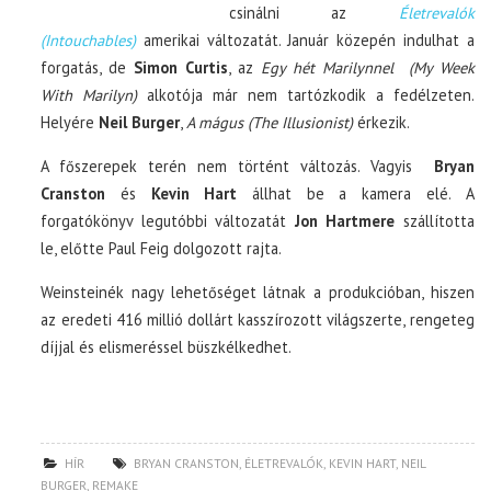
csinálni az
Életrevalók
(Intouchables)
amerikai változatát. Január közepén indulhat a
forgatás, de
Simon Curtis
, az
Egy hét Marilynnel (My Week
With Marilyn)
alkotója már nem tartózkodik a fedélzeten.
Helyére
Neil Burger
,
A mágus (The Illusionist)
érkezik.
A főszerepek terén nem történt változás. Vagyis
Bryan
Cranston
és
Kevin Hart
állhat be a kamera elé. A
forgatókönyv legutóbbi változatát
Jon Hartmere
szállította
le, előtte Paul Feig dolgozott rajta.
Weinsteinék nagy lehetőséget látnak a produkcióban, hiszen
az eredeti 416 millió dollárt kasszírozott világszerte, rengeteg
díjjal és elismeréssel büszkélkedhet.
HÍR
BRYAN CRANSTON
,
ÉLETREVALÓK
,
KEVIN HART
,
NEIL
BURGER
,
REMAKE