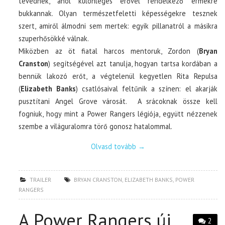
tévednek, ahol különleges erővel rendelkező érmékre
bukkannak. Olyan természetfeletti képességekre tesznek
szert, amiről álmodni sem mertek: egyik pillanatról a másikra
szuperhősökké válnak.
Miközben az öt fiatal harcos mentoruk, Zordon (
Bryan
Cranston
) segítségével azt tanulja, hogyan tartsa kordában a
bennük lakozó erőt, a végtelenül kegyetlen Rita Repulsa
(
Elizabeth Banks
) csatlósaival feltűnik a színen: el akarják
pusztítani Angel Grove városát. A srácoknak össze kell
fogniuk, hogy mint a Power Rangers légiója, együtt nézzenek
szembe a világuralomra törő gonosz hatalommal.
Olvasd tovább
→
TRAILER
BRYAN CRANSTON
,
ELIZABETH BANKS
,
POWER
RANGERS
A Power Rangers új
2