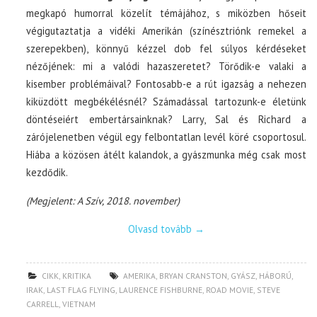
megkapó humorral közelít témájához, s miközben hőseit
végigutaztatja a vidéki Amerikán (színésztriónk remekel a
szerepekben), könnyű kézzel dob fel súlyos kérdéseket
nézőjének: mi a valódi hazaszeretet? Törődik-e valaki a
kisember problémáival? Fontosabb-e a rút igazság a nehezen
kiküzdött megbékélésnél? Számadással tartozunk-e életünk
döntéseiért embertársainknak? Larry, Sal és Richard a
zárójelenetben végül egy felbontatlan levél köré csoportosul.
Hiába a közösen átélt kalandok, a gyászmunka még csak most
kezdődik.
(Megjelent: A Szív, 2018. november)
Olvasd tovább
→
CIKK
,
KRITIKA
AMERIKA
,
BRYAN CRANSTON
,
GYÁSZ
,
HÁBORÚ
,
IRAK
,
LAST FLAG FLYING
,
LAURENCE FISHBURNE
,
ROAD MOVIE
,
STEVE
CARRELL
,
VIETNAM