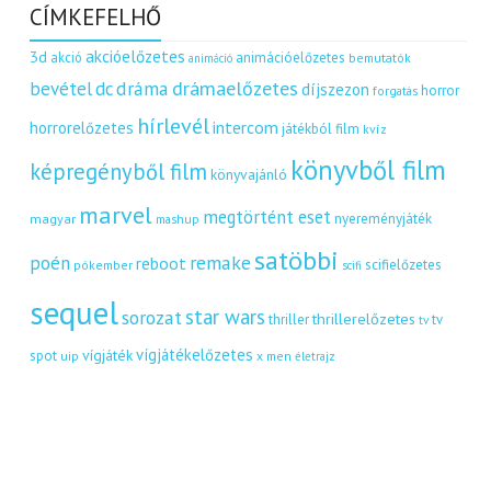
CÍMKEFELHŐ
akcióelőzetes
3d
akció
animációelőzetes
bemutatók
animáció
dráma
drámaelőzetes
bevétel
dc
díjszezon
horror
forgatás
hírlevél
intercom
horrorelőzetes
játékból film
kvíz
könyvből film
képregényből film
könyvajánló
marvel
megtörtént eset
nyereményjáték
magyar
mashup
satöbbi
remake
poén
reboot
scifielőzetes
pókember
scifi
sequel
star wars
sorozat
thrillerelőzetes
thriller
tv
tv
vígjátékelőzetes
vígjáték
spot
uip
x men
életrajz