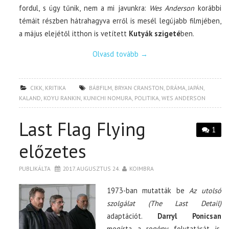
fordul, s úgy tűnik, nem a mi javunkra:
Wes Anderson
korábbi
témáit részben hátrahagyva erről is mesél legújabb filmjében,
a május elejétől itthon is vetített
Kutyák szigeté
ben.
Olvasd tovább
→
CIKK
,
KRITIKA
BÁBFILM
,
BRYAN CRANSTON
,
DRÁMA
,
JAPÁN
,
KALAND
,
KOYU RANKIN
,
KUNICHI NOMURA
,
POLITIKA
,
WES ANDERSON
Last Flag Flying
1
előzetes
PUBLIKÁLTA
2017. AUGUSZTUS 24.
KOIMBRA
1973-ban mutatták be
Az utolsó
szolgálat (The Last Detail)
adaptációt.
Darryl Ponicsan
megírta a regény folytatását is,