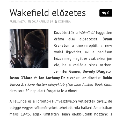
Wakefield előzetes
0
PUBLIKÁLTA
2017. ÁPRILIS 19.
KOIMBRA
Közzétették a
Wakefield
független
dráma első előzetesét.
Bryan
Cranston
a címszereplőt, a new
york-i ügyvédet, aki a padláson
húzza meg magát és csak akkor jön
elő, ha a családja nincs otthon.
Jennifer Garner, Beverly D’Angelo,
Jason O’Mara
és
Ian Anthony Dale
erősíti az alkotást.
Robin
Swicord
, a
Jane Austen könyvklub (The Jane Austen Book Club)
direktora 20 nap alatt forgatta le a filmet.
A Telluride és a Toronto-i Filmvesztiválon vetítették tavaly, de
eléggé vegyes véleményeket lehetett róla hallani. Amerikában
május 19-től adják limitáltan. Talán előbb-utóbb hozzánk is