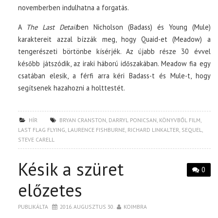
novemberben indulhatna a forgatás.
A
The Last Detail
ben Nicholson (Badass) és Young (Mule)
karaktereit azzal bízzák meg, hogy Quaid-et (Meadow) a
tengerészeti börtönbe kísérjék. Az újabb része 30 évvel
később játszódik, az iraki háború időszakában. Meadow fia egy
csatában elesik, a férfi arra kéri Badass-t és Mule-t, hogy
segítsenek hazahozni a holttestét.
HÍR
BRYAN CRANSTON
,
DARRYL PONICSAN
,
KÖNYVBŐL FILM
,
LAST FLAG FLYING
,
LAURENCE FISHBURNE
,
RICHARD LINKALTER
,
SEQUEL
,
STEVE CARELL
Késik a szüret
0
előzetes
PUBLIKÁLTA
2016. AUGUSZTUS 30.
KOIMBRA