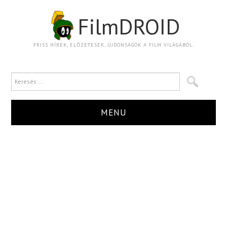
FilmDROID
FRISS HÍREK, ELŐZETESEK, ÚJDONSÁGOK A FILM VILÁGÁBÓL.
MENU
HÍR
TRAILER
KRITIKA
BOXOFFICE