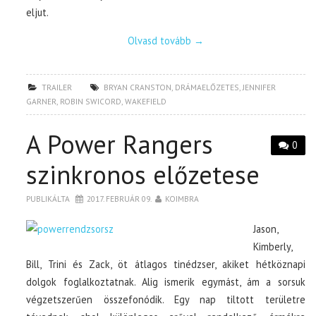
eljut.
Olvasd tovább
→
TRAILER
BRYAN CRANSTON
,
DRÁMAELŐZETES
,
JENNIFER
GARNER
,
ROBIN SWICORD
,
WAKEFIELD
A Power Rangers
0
szinkronos előzetese
PUBLIKÁLTA
2017. FEBRUÁR 09.
KOIMBRA
Jason,
Kimberly,
Bill, Trini és Zack, öt átlagos tinédzser, akiket hétköznapi
dolgok foglalkoztatnak. Alig ismerik egymást, ám a sorsuk
végzetszerűen összefonódik. Egy nap tiltott területre