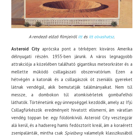
A rendező előző filmjeiről
itt
és
itt olvashatsz
.
Asteroid City
aprócska pont a térképen: kisváros Amerika
délnyugati részén. 1955-ben járunk. A város legnagyobb
attrakciója a közelében található gigantikus meteorkráter és a
mellette működő csillagászati obszervatórium. Ezen a
hétvégén a katonák és a csillagászok öt zseniális gyereket
látnak vendégül, akik bemutatják találmányaikat. Nem túl
messze, a dombokon túl atomkísérletek gombafelhői
láthatók. Történetünk egy ünnepséggel kezdődik, amely az Ifjú
Csillagfürkészők eredményeit hivatott elismerni, ám váratlan
vendég toppan be: egy földönkívüli. Asteroid City vesztegzár
alá kerül, és a hadsereg hamis fedősztorit kreál, ám a koraérett
zsenipalánták, mintha csak
Spielberg
valamelyik klasszikusából