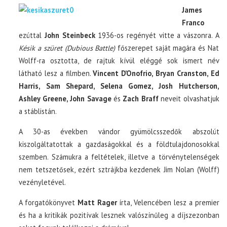
James
Franco
ezúttal
John Steinbeck
1936-os regényét vitte a vászonra. A
Késik a szüret (Dubious Battle)
főszerepet saját magára és Nat
Wolff-ra osztotta, de rajtuk kívül eléggé sok ismert név
látható lesz a filmben.
Vincent D’Onofrio, Bryan Cranston, Ed
Harris, Sam Shepard, Selena Gomez, Josh Hutcherson,
Ashley Greene, John Savage
és
Zach Braff
neveit olvashatjuk
a stáblistán.
A 30-as években vándor gyümölcsszedők abszolút
kiszolgáltatottak a gazdaságokkal és a földtulajdonosokkal
szemben. Számukra a feltételek, illetve a törvénytelenségek
nem tetszetősek, ezért sztrájkba kezdenek Jim Nolan (Wolff)
vezényletével.
A forgatókönyvet
Matt Rager
írta, Velencében lesz a premier
és ha a kritikák pozitívak lesznek valószínűleg a díjszezonban