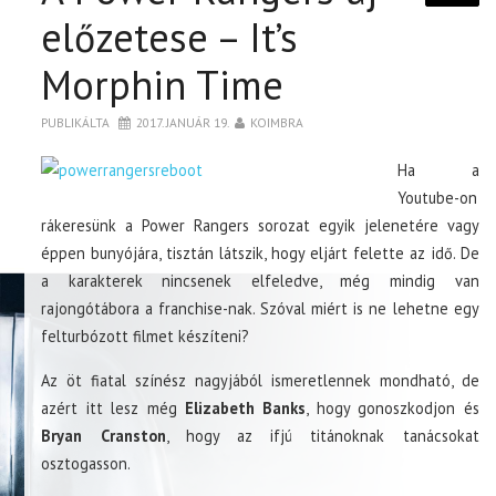
előzetese – It’s
Morphin Time
PUBLIKÁLTA
2017. JANUÁR 19.
KOIMBRA
Ha a
Youtube-on
rákeresünk a Power Rangers sorozat egyik jelenetére vagy
éppen bunyójára, tisztán látszik, hogy eljárt felette az idő. De
a karakterek nincsenek elfeledve, még mindig van
rajongótábora a franchise-nak. Szóval miért is ne lehetne egy
felturbózott filmet készíteni?
Az öt fiatal színész nagyjából ismeretlennek mondható, de
azért itt lesz még
Elizabeth Banks
, hogy gonoszkodjon és
Bryan Cranston
, hogy az ifjú titánoknak tanácsokat
osztogasson.