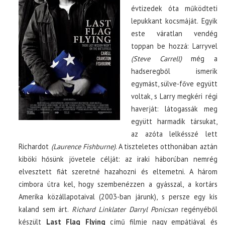
évtizedek óta működteti
lepukkant kocsmáját. Egyik
este váratlan vendég
toppan be hozzá: Larryvel
(Steve Carrell)
még a
hadseregből ismerik
egymást, sülve-főve együtt
voltak, s Larry megkéri régi
haverját: látogassák meg
együtt harmadik társukat,
az azóta lelkésszé lett
Richardot
(Laurence Fishburne)
. A tiszteletes otthonában aztán
kiböki hősünk jövetele célját: az iraki háborúban nemrég
elvesztett fiát szeretné hazahozni és eltemetni. A három
cimbora útra kel, hogy szembenézzen a gyásszal, a kortárs
Amerika közállapotaival (2003-ban járunk), s persze egy kis
kaland sem árt.
Richard Linklater Darryl Ponicsan
regényéből
készült
Last Flag Flying
című filmje nagy empátiával és