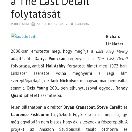
a The Last Detail
folytatását
PUBLIKÁLTA
2016. AUGUSZTUS 31.
KOIMBRA
Richard
Linklater
2006-ban említette meg, hogy megírja a
Last Flag Flying
adaptációt.
Darryl Ponicsan
regénye a a
The Last Detail
folytatása, amiből
Hal Ashby
forgatott filmet még 1973-ban.
Linklater szerette volna megnyerni a régi film
szereplőgárdáját, de
Jack Nicholson
manapság már nem vállal
semmit,
Otis Young
2001-ben elhunyt, szóval egyedül
Randy
Quaid
jöhetett számításba.
Jelen pillanatban a direktor
Bryan Cranston
t,
Steve Carell
t és
Laurence Fishburne
-t győzködi. Egyikük sem írt még alá, így
még egyáltalán nem biztos, hogy ők is lesznek a főszereplők. A
projekt az Amazon Studiousnál talált otthonra és