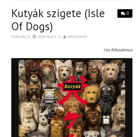
Kutyák szigete (Isle
0
Of Dogs)
PUBLIKÁLTA
2018. MÁJUS 21.
NIKODEMUS
írta Nikodémus