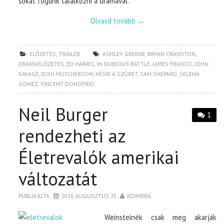
sokat fogunk találkozni a drámával.
Olvasd tovább
→
ELŐZETES
,
TRAILER
ASHLEY GREENE
,
BRYAN CRANSTON
,
DRÁMAELŐZETES
,
ED HARRIS
,
IN DUBIOUS BATTLE
,
JAMES FRANCO
,
JOHN
SAVAGE
,
JOSH HUTCHERSON
,
KÉSIK A SZÜRET
,
SAM SHEPARD
,
SELENA
GOMEZ
,
VINCENT DONOFRIO
Neil Burger
1
rendezheti az
Életrevalók amerikai
változatát
PUBLIKÁLTA
2016. AUGUSZTUS 25.
KOIMBRA
Weinsteinék csak meg akarják