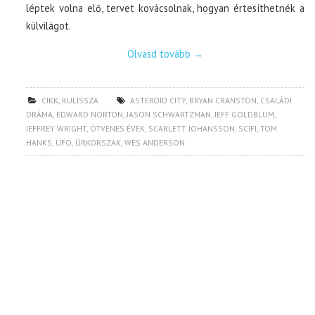
léptek volna elő, tervet kovácsolnak, hogyan értesíthetnék a
külvilágot.
Olvasd tovább
→
CIKK
,
KULISSZA
ASTEROID CITY
,
BRYAN CRANSTON
,
CSALÁDI
DRÁMA
,
EDWARD NORTON
,
JASON SCHWARTZMAN
,
JEFF GOLDBLUM
,
JEFFREY WRIGHT
,
ÖTVENES ÉVEK
,
SCARLETT JOHANSSON
,
SCIFI
,
TOM
HANKS
,
UFO
,
ŰRKORSZAK
,
WES ANDERSON