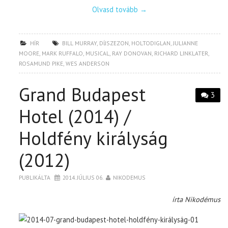
Olvasd tovább
→
HÍR
BILL MURRAY
,
DÍJSZEZON
,
HOLTODIGLAN
,
JULIANNE
MOORE
,
MARK RUFFALO
,
MUSICAL
,
RAY DONOVAN
,
RICHARD LINKLATER
,
ROSAMUND PIKE
,
WES ANDERSON
Grand Budapest
3
Hotel (2014) /
Holdfény királyság
(2012)
PUBLIKÁLTA
2014. JÚLIUS 06.
NIKODEMUS
írta Nikodémus