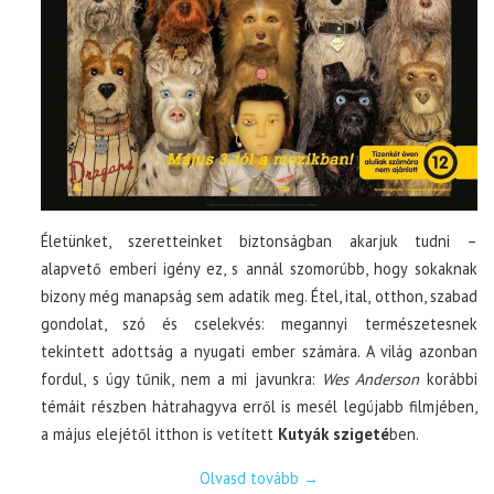
Életünket, szeretteinket biztonságban akarjuk tudni –
alapvető emberi igény ez, s annál szomorúbb, hogy sokaknak
bizony még manapság sem adatik meg. Étel, ital, otthon, szabad
gondolat, szó és cselekvés: megannyi természetesnek
tekintett adottság a nyugati ember számára. A világ azonban
fordul, s úgy tűnik, nem a mi javunkra:
Wes Anderson
korábbi
témáit részben hátrahagyva erről is mesél legújabb filmjében,
a május elejétől itthon is vetített
Kutyák szigeté
ben.
Olvasd tovább
→