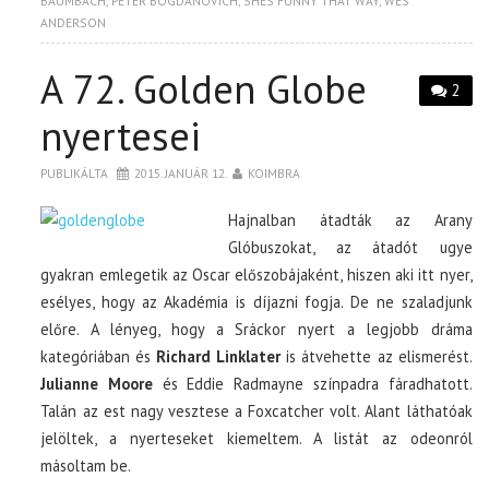
BAUMBACH
,
PETER BOGDANOVICH
,
SHES FUNNY THAT WAY
,
WES
ANDERSON
A 72. Golden Globe
2
nyertesei
PUBLIKÁLTA
2015. JANUÁR 12.
KOIMBRA
Hajnalban átadták az Arany
Glóbuszokat, az átadót ugye
gyakran emlegetik az Oscar előszobájaként, hiszen aki itt nyer,
esélyes, hogy az Akadémia is díjazni fogja. De ne szaladjunk
előre. A lényeg, hogy a Sráckor nyert a legjobb dráma
kategóriában és
Richard Linklater
is átvehette az elismerést.
Julianne Moore
és Eddie Radmayne színpadra fáradhatott.
Talán az est nagy vesztese a Foxcatcher volt. Alant láthatóak
jelöltek, a nyerteseket kiemeltem. A listát az odeonról
másoltam be.