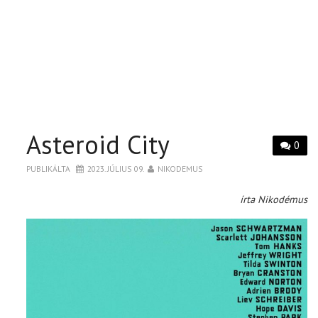
Asteroid City
0
PUBLIKÁLTA
2023. JÚLIUS 09.
NIKODEMUS
írta Nikodémus