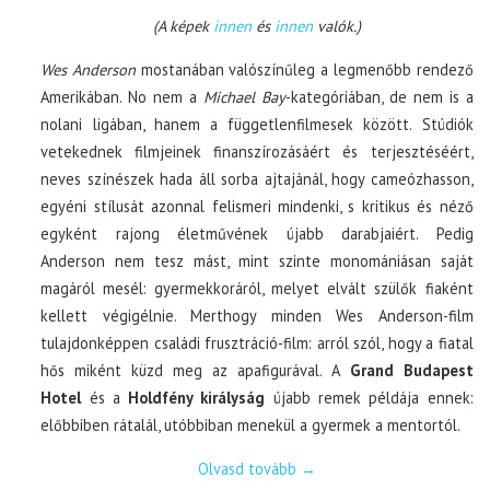
(A képek
innen
és
innen
valók.)
Wes Anderson
mostanában valószínűleg a legmenőbb rendező
Amerikában. No nem a
Michael Bay
-kategóriában, de nem is a
nolani ligában, hanem a függetlenfilmesek között. Stúdiók
vetekednek filmjeinek finanszírozásáért és terjesztéséért,
neves színészek hada áll sorba ajtajánál, hogy cameózhasson,
egyéni stílusát azonnal felismeri mindenki, s kritikus és néző
egyként rajong életművének újabb darabjaiért. Pedig
Anderson nem tesz mást, mint szinte monomániásan saját
magáról mesél: gyermekkoráról, melyet elvált szülők fiaként
kellett végigélnie. Merthogy minden Wes Anderson-film
tulajdonképpen családi frusztráció-film: arról szól, hogy a fiatal
hős miként küzd meg az apafigurával. A
Grand Budapest
Hotel
és a
Holdfény királyság
újabb remek példája ennek:
előbbiben rátalál, utóbbiban menekül a gyermek a mentortól.
Olvasd tovább
→