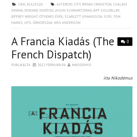
CIKK
,
KULISSZA
ASTEROID CITY
,
BRYAN CRANSTON
,
CSALÁDI
DRÁMA
,
EDWARD NORTON
,
JASON SCHWARTZMAN
,
JEFF GOLDBLUM
,
JEFFREY WRIGHT
,
ÖTVENES ÉVEK
,
SCARLETT JOHANSSON
,
SCIFI
,
TOM
HANKS
,
UFO
,
ŰRKORSZAK
,
WES ANDERSON
A Francia Kiadás (The
0
French Dispatch)
PUBLIKÁLTA
2022. FEBRUÁR 06.
NIKODEMUS
írta Nikodémus