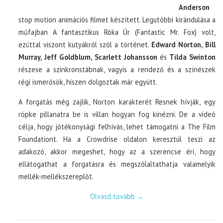
Anderson
stop motion animációs filmet készített. Legutóbbi kirándulása a
műfajban A fantasztikus Róka Úr (Fantastic Mr. Fox) volt,
ezúttal viszont kutyákról szól a történet.
Edward Norton, Bill
Murray, Jeff Goldblum, Scarlett Johansson
és
Tilda Swinton
részese a szinkronstábnak, vagyis a rendező és a színészek
régi ismerősök, hiszen dolgoztak már együtt.
A forgatás még zajlik, Norton karakterét Resnek hívják, egy
röpke pillanatra be is villan hogyan fog kinézni. De a videó
célja, hogy jótékonysági felhívás, lehet támogatni a The Film
Foundationt. Ha a Crowdrise oldalon keresztül teszi az
adakozó, akkor megeshet, hogy az a szerencse éri, hogy
ellátogathat a forgatásra és megszólaltathatja valamelyik
mellék-mellékszereplőt.
Olvasd tovább
→