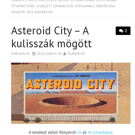
ÖTVENES ÉVEK
,
SCARLETT JOHANSSON
,
TOM HANKS
,
ŰRKORSZAK
,
VÍGJÁTÉK
,
WES ANDERSON
Asteroid City – A
0
kulisszák mögött
PUBLIKÁLTA
2023. JÚNIUS 08.
FILMDROID
A rendező előző filmjeiről
itt
és
itt olvashatsz
.