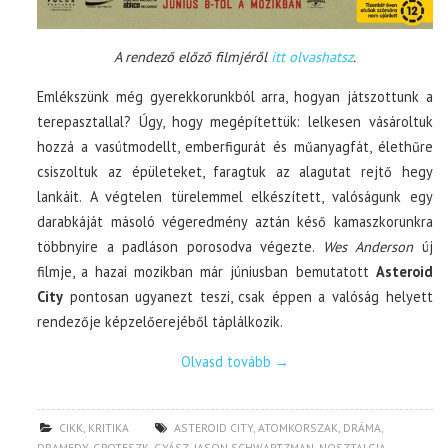
A rendező előző filmjéről
itt olvashatsz
.
Emlékszünk még gyerekkorunkból arra, hogyan játszottunk a
terepasztallal? Úgy, hogy megépítettük: lelkesen vásároltuk
hozzá a vasútmodellt, emberfigurát és műanyagfát, élethűre
csiszoltuk az épületeket, faragtuk az alagutat rejtő hegy
lankáit. A végtelen türelemmel elkészített, valóságunk egy
darabkáját másoló végeredmény aztán késő kamaszkorunkra
többnyire a padláson porosodva végezte.
Wes Anderson
új
filmje, a hazai mozikban már júniusban bemutatott
Asteroid
City
pontosan ugyanezt teszi, csak éppen a valóság helyett
rendezője képzelőerejéből táplálkozik.
Olvasd tovább
→
CIKK
,
KRITIKA
ASTEROID CITY
,
ATOMKORSZAK
,
DRÁMA
,
DRAMEDY
,
GROTESZK
,
GYÁSZ
,
JASON SCHWARTZMAN
,
NOSZTALGIA
,