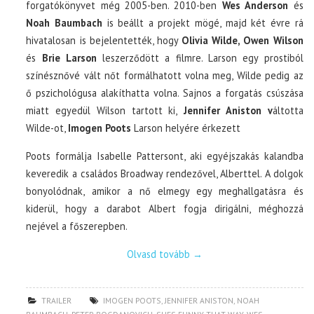
forgatókönyvet még 2005-ben. 2010-ben
Wes Anderson
és
Noah Baumbach
is beállt a projekt mögé, majd két évre rá
hivatalosan is bejelentették, hogy
Olivia Wilde, Owen Wilson
és
Brie Larson
leszerződött a filmre. Larson egy prostiból
színésznővé vált nőt formálhatott volna meg, Wilde pedig az
ő pszichológusa alakíthatta volna. Sajnos a forgatás csúszása
miatt egyedül Wilson tartott ki,
Jennifer Aniston v
áltotta
Wilde-ot,
Imogen Poots
Larson helyére érkezett
Poots formálja Isabelle Pattersont, aki egyéjszakás kalandba
keveredik a családos Broadway rendezővel, Alberttel. A dolgok
bonyolódnak, amikor a nő elmegy egy meghallgatásra és
kiderül, hogy a darabot Albert fogja dirigálni, méghozzá
nejével a főszerepben.
Olvasd tovább
→
TRAILER
IMOGEN POOTS
,
JENNIFER ANISTON
,
NOAH