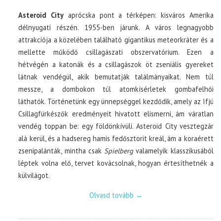
Asteroid City
aprócska pont a térképen: kisváros Amerika
délnyugati részén. 1955-ben járunk. A város legnagyobb
attrakciója a közelében található gigantikus meteorkráter és a
mellette működő csillagászati obszervatórium. Ezen a
hétvégén a katonák és a csillagászok öt zseniális gyereket
látnak vendégül, akik bemutatják találmányaikat. Nem túl
messze, a dombokon túl atomkísérletek gombafelhői
láthatók. Történetünk egy ünnepséggel kezdődik, amely az Ifjú
Csillagfürkészők eredményeit hivatott elismerni, ám váratlan
vendég toppan be: egy földönkívüli. Asteroid City vesztegzár
alá kerül, és a hadsereg hamis fedősztorit kreál, ám a koraérett
zsenipalánták, mintha csak
Spielberg
valamelyik klasszikusából
léptek volna elő, tervet kovácsolnak, hogyan értesíthetnék a
külvilágot.
Olvasd tovább
→