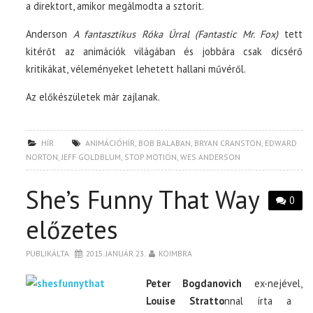
a direktort, amikor megálmodta a sztorit.
Anderson
A fantasztikus Róka Úrral (Fantastic Mr. Fox)
tett
kitérőt az animációk világában és jobbára csak dicsérő
kritikákat, véleményeket lehetett hallani művéről.
Az előkészületek már zajlanak.
HÍR
ANIMÁCIÓHÍR
,
BOB BALABAN
,
BRYAN CRANSTON
,
EDWARD
NORTON
,
JEFF GOLDBLUM
,
STOP MOTION
,
WES ANDERSON
She’s Funny That Way
0
előzetes
PUBLIKÁLTA
2015. JANUÁR 23.
KOIMBRA
Peter Bogdanovich
ex-nejével,
Louise Stratto
nnal írta a