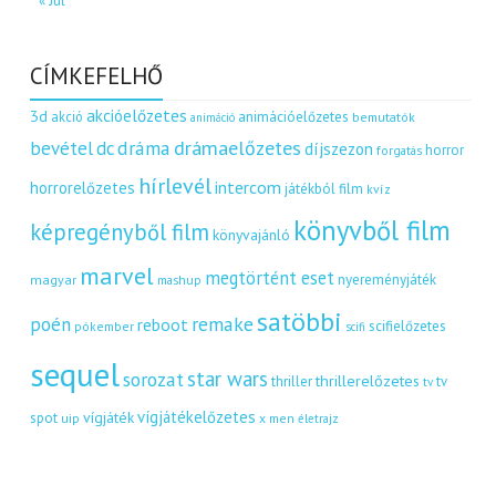
« Júl
CÍMKEFELHŐ
akcióelőzetes
3d
akció
animációelőzetes
bemutatók
animáció
dráma
drámaelőzetes
bevétel
dc
díjszezon
horror
forgatás
hírlevél
intercom
horrorelőzetes
játékból film
kvíz
könyvből film
képregényből film
könyvajánló
marvel
megtörtént eset
nyereményjáték
magyar
mashup
satöbbi
remake
poén
reboot
scifielőzetes
pókember
scifi
sequel
star wars
sorozat
thrillerelőzetes
thriller
tv
tv
vígjátékelőzetes
vígjáték
spot
uip
x men
életrajz