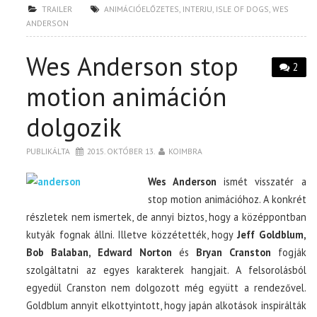
TRAILER
ANIMÁCIÓELŐZETES
,
INTERJU
,
ISLE OF DOGS
,
WES
ANDERSON
Wes Anderson stop
2
motion animáción
dolgozik
PUBLIKÁLTA
2015. OKTÓBER 13.
KOIMBRA
Wes Anderson
ismét visszatér a
stop motion animációhoz. A konkrét
részletek nem ismertek, de annyi biztos, hogy a középpontban
kutyák fognak állni. Illetve közzétették, hogy
Jeff Goldblum,
Bob Balaban, Edward Norton
és
Bryan Cranston
fogják
szolgáltatni az egyes karakterek hangjait. A felsorolásból
egyedül Cranston nem dolgozott még együtt a rendezővel.
Goldblum annyit elkottyintott, hogy japán alkotások inspirálták