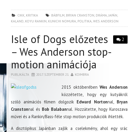
CIKK
,
KRITIKA
BÁBFILM
,
BRYAN CRANSTON
,
DRÁMA
,
JAPÁN
,
KALAND
,
KOYU RANKIN
,
KUNICHI NOMURA
,
POLITIKA
,
WES ANDERSON
Isle of Dogs előzetes
2
– Wes Anderson stop-
motion animációja
PUBLIKÁLTA
2017. SZEPTEMBER 21.
KOIMBRA
2015 októberében
Wes Anderson
közzétette, hogy egy kutyákról
szóló animációs filmen dolgozik
Edward Norton
nal,
Bryan
Cranston
nal és
Bob Balaban
nal. Hozzátette, hogy Kuroszava
művei és a Rankin/Bass-féle stop motion produkciók ihlették.
A disztópikus Japánban zajlik a cselekmény, ahol egy srác