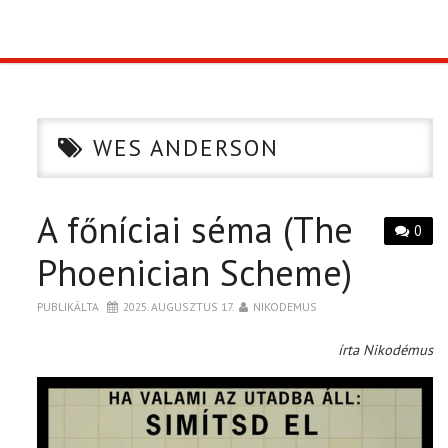
TOP10
KULISSZA
WES ANDERSON
CIKK
A főníciai séma (The
PÓLÓ RENDELÉS
0
Phoenician Scheme)
PUBLIKÁLTA
2025. AUGUSZTUS 17.
NIKODEMUS
írta Nikodémus