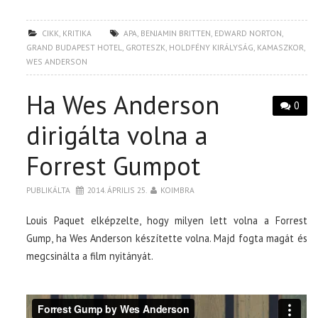
CIKK
,
KRITIKA
APA
,
BENJAMIN BRITTEN
,
EDWARD NORTON
,
GRAND BUDAPEST HOTEL
,
GROTESZK
,
HOLDFÉNY KIRÁLYSÁG
,
KAMASZKOR
,
WES ANDERSON
Ha Wes Anderson
0
dirigálta volna a
Forrest Gumpot
PUBLIKÁLTA
2014. ÁPRILIS 25.
KOIMBRA
Louis Paquet elképzelte, hogy milyen lett volna a Forrest
Gump, ha Wes Anderson készítette volna. Majd fogta magát és
megcsinálta a film nyitányát.