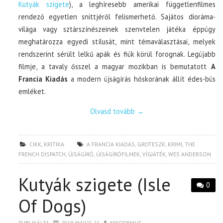
Kutyák szigete
), a leghíresebb amerikai függetlenfilmes
rendező egyetlen snittjéről felismerhető. Sajátos dioráma-
világa vagy sztárszínészeinek szenvtelen játéka éppúgy
meghatározza egyedi stílusát, mint témaválasztásai, melyek
rendszerint sérült lelkű apák és fiúk körül forognak. Legújabb
filmje, a tavaly ősszel a magyar mozikban is bemutatott
A
Francia Kiadás
a modern újságírás hőskorának állít édes-bús
emléket.
Olvasd tovább
→
CIKK
,
KRITIKA
A FRANCIA KIADÁS
,
GROTESZK
,
KRIMI
,
THE
FRENCH DISPATCH
,
ÚJSÁGÍRÓ
,
ÚJSÁGÍRÓFILMEK
,
VÍGJÁTÉK
,
WES ANDERSON
Kutyák szigete (Isle
0
Of Dogs)
PUBLIKÁLTA
2018. MÁJUS 21.
NIKODEMUS