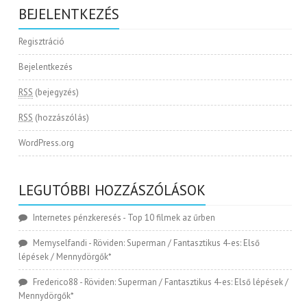
BEJELENTKEZÉS
Regisztráció
Bejelentkezés
RSS
(bejegyzés)
RSS
(hozzászólás)
WordPress.org
LEGUTÓBBI HOZZÁSZÓLÁSOK
Internetes pénzkeresés
-
Top 10 filmek az űrben
Memyselfandi
-
Röviden: Superman / Fantasztikus 4-es: Első
lépések / Mennydörgők*
Frederico88
-
Röviden: Superman / Fantasztikus 4-es: Első lépések /
Mennydörgők*