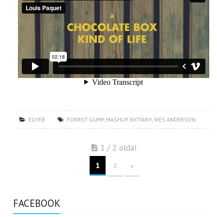
EGYÉB
FORRST GUMP
,
MASHUP
,
NYITÁNY
,
WES ANDERSON
1 / 2 oldal
1
2
»
FACEBOOK