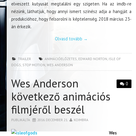
elveszett kutyusát megtalálni egy szigeten. Ha az imdb-re
nézünk, láthatjuk, hogy annyi ismert színész adja a hangját a
produkcióhoz, hogy felsorolni is képtelenség. 2018 március 23-
án érkezik.
Olvasd tovább
→
TRAILER
ANIMÁCIÓELŐZETES
,
EDWARD NORTON
,
ISLE OF
DOGS
,
STOP MOTION
,
WES ANDERSON
Wes Anderson
0
következő animációs
filmjéről beszél
PUBLIKÁLTA
2016. DECEMBER 21.
KOIMBRA
Wes