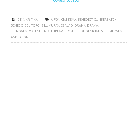
Olvasd tovább
→
CIKK
,
KRITIKA
A FŐNÍCIAI SÉMA
,
BENEDICT CUMBERBATCH
,
BENICIO DEL TORO
,
BILL MURAY
,
CSALÁDI DRÁMA
,
DRÁMA
,
FELNÖVÉSTÖRTÉNET
,
MIA THREAPLETON
,
THE PHOENICIAN SCHEME
,
WES
ANDERSON