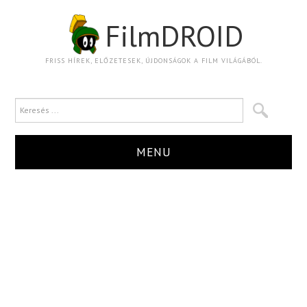
FilmDROID
FRISS HÍREK, ELŐZETESEK, ÚJDONSÁGOK A FILM VILÁGÁBÓL.
MENU
HÍR
TRAILER
KRITIKA
BOXOFFICE