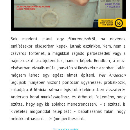
Sok mindent elárul egy filmrendezőről, ha nevének
említésekor elsősorban képek jutnak eszünkbe. Nem, nem a
csavaros történet, a magukkal ragadó párbeszédek vagy a
hajmeresztő akciójelenetek, hanem képek. Rendben, a mozi
elsősorban vizuális műfaj, pusztán stílusérzékre azonban talán
mégsem lehet egy egész filmet építeni.
Wes Anderson
legújabb filmjében viszont pontosan ugyanezzel próbálkozik,
sokadjára.
A főníciai séma
mégis több tekintetben visszatérés
Anderson korai munkásságához, és örömteli fejlemény, hogy
ezúttal hagy egy kis ablakot menetrendszerű – s ezúttal is
kivételes műgonddal felépített – babaházának falán, hogy
bekukkanthassunk – és (meg)érthessünk.