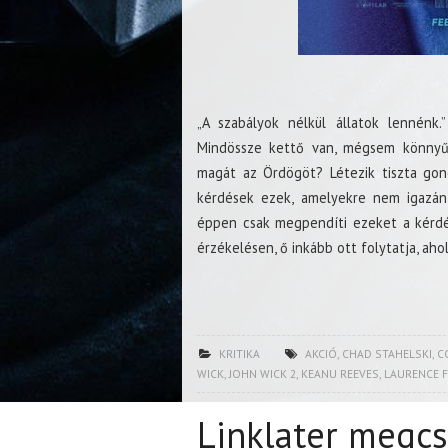
„A szabályok nélkül állatok lennénk
Mindössze kettő van, mégsem könnyű 
magát az Ördögöt? Létezik tiszta gono
kérdések ezek, amelyekre nem igazán 
éppen csak megpendíti ezeket a kérdés
érzékelésen, ő inkább ott folytatja, aho
KRITIKA
AKCIÓ
,
CHAD STAHELSKI
,
C
WICK
,
JOHN WICK 2
,
KEANU REEVES
,
LAURENCE 
Linklater megcs