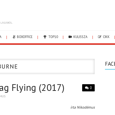
ILÁGÁBÓL.
A
BOXOFFICE
TOP10
KULISSZA
CIKK
FAC
BURNE
ag Flying (2017)
0
EMUS
írta Nikodémus