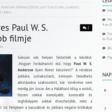
LEG
 PONICSAN
,
DRÁMAELŐZETES
,
LAST FLAG FLYING
,
LAURENCE
Int
E CARELL
Me
es Paul W. S.
4-es: 
2
Fr
b filmje
es: El
RA
BK
Sokszor sok helyen feltették a kérdést:
Pa
„Hogyan fordulhatott elő, hogy
Paul W. S.
Anderson
ilyen filmet készített?” A rendező
NAP
jobbára szórakoztató, könnyen feledhető
alkotásokra szakosodott, bár törekvése nem
mindig jön össze. Ám a Halálható kilóg a sorból,
h
hiszen sokkal komolyabb, komorabb és
legfőképpen sokkal élvezhetőbb, mint a
 túl fényesen a kasszáknál és jobbára negatív kritikákat
3