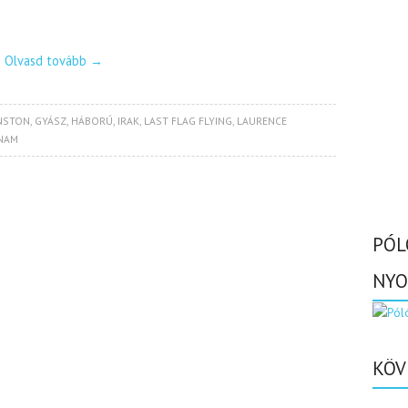
Olvasd tovább
→
NSTON
,
GYÁSZ
,
HÁBORÚ
,
IRAK
,
LAST FLAG FLYING
,
LAURENCE
NAM
PÓL
NYO
KÖV