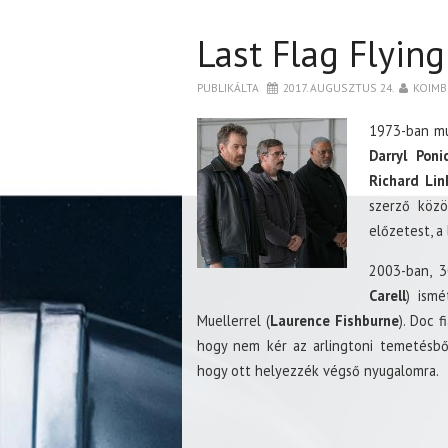
Last Flag Flying
PUBLIKÁLTA
2017. AUGUSZTUS 24.
KOIMB
1973-ban m
Darryl Poni
Richard Lin
szerző közö
előzetest, 
2003-ban, 3
Carell
) ismé
Muellerrel (
Laurence Fishburne
). Doc 
hogy nem kér az arlingtoni temetésből
hogy ott helyezzék végső nyugalomra.