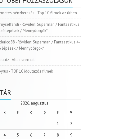
UTÓBBI HOZZÁSZÓLÁSOK
ernetes pénzkeresés
-
Top 10 filmek az űrben
myselfandi
-
Röviden: Superman / Fantasztikus
Első lépések / Mennydörgők*
ederico88
-
Röviden: Superman / Fantasztikus 4-
ső lépések / Mennydörgők*
aulitz
-
Alias sorozat
pyrus
-
TOP 10 időutazós filmek
TÁR
2026. augusztus
k
s
c
p
s
v
1
2
4
5
6
7
8
9