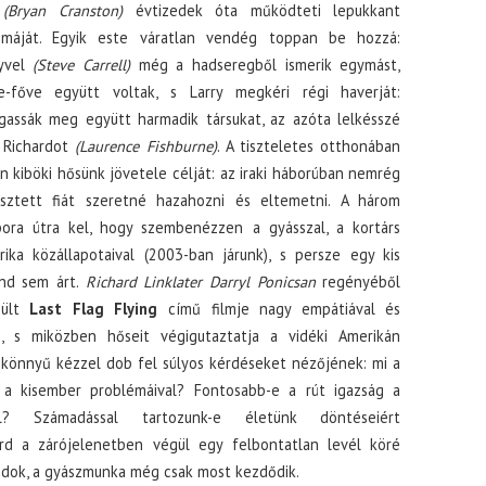
l
(Bryan Cranston)
évtizedek óta működteti lepukkant
smáját. Egyik este váratlan vendég toppan be hozzá:
ryvel
(Steve Carrell)
még a hadseregből ismerik egymást,
ve-főve együtt voltak, s Larry megkéri régi haverját:
gassák meg együtt harmadik társukat, az azóta lelkésszé
t Richardot
(Laurence Fishburne)
. A tiszteletes otthonában
n kiböki hősünk jövetele célját: az iraki háborúban nemrég
esztett fiát szeretné hazahozni és eltemetni. A három
bora útra kel, hogy szembenézzen a gyásszal, a kortárs
ika közállapotaival (2003-ban járunk), s persze egy kis
and sem árt.
Richard Linklater Darryl Ponicsan
regényéből
zült
Last Flag Flying
című filmje nagy empátiával és
, s miközben hőseit végigutaztatja a vidéki Amerikán
 könnyű kézzel dob fel súlyos kérdéseket nézőjének: mi a
i a kisember problémáival? Fontosabb-e a rút igazság a
l? Számadással tartozunk-e életünk döntéseiért
ard a zárójelenetben végül egy felbontatlan levél köré
andok, a gyászmunka még csak most kezdődik.