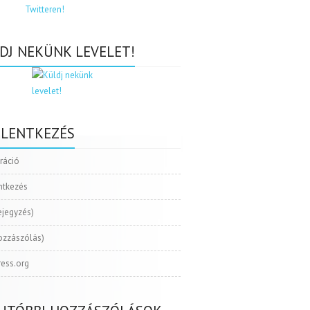
DJ NEKÜNK LEVELET!
ELENTKEZÉS
tráció
ntkezés
ejegyzés)
ozzászólás)
ess.org