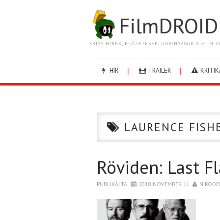
FilmDROID
FRISS HÍREK, ELŐZETESEK, ÚJDONSÁGOK A FILM V
HÍR
TRAILER
KRITIK
LAURENCE FISH
Röviden: Last Fl
PUBLIKÁLTA
2018. NOVEMBER 11.
NIKOD