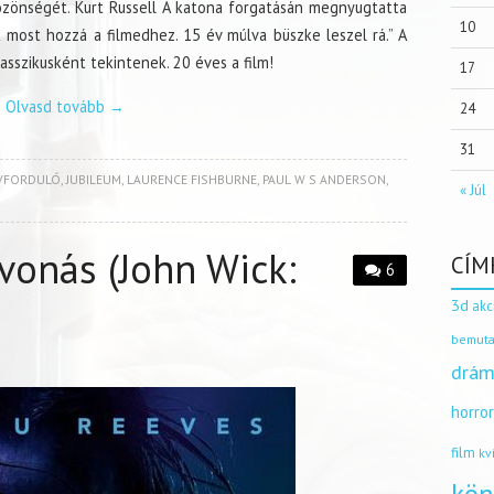
özönségét. Kurt Russell A katona forgatásán megnyugtatta
10
 most hozzá a filmedhez. 15 év múlva büszke leszel rá.” A
sszikusként tekintenek. 20 éves a film!
17
Olvasd tovább
→
24
31
VFORDULÓ
,
JUBILEUM
,
LAURENCE FISHBURNE
,
PAUL W S ANDERSON
,
« Júl
lvonás (John Wick:
CÍM
6
3d
akc
bemuta
drám
horro
film
kv