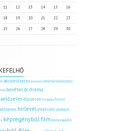
11
12
13
14
15
16
18
19
20
21
22
23
25
26
27
28
29
30
KEFELHŐ
akcióelőzetes
ió
animációelőzetes
animáció
dráma
bevétel
dc
tók
aelőzetes
díjszezon
horror
forgatás
hírlevél
intercom
relőzetes
játékból
képregényből film
könyvajánló
íz