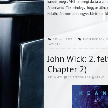
kapott, mégis VHS-en megtalálta a a k
Andersont: „Tök mindegy, hogyan állnak
Halálhajóra mostanra egyes körökben kla
CIKK
,
KULISSZA
EVENT HORIZON
,
É
SAM NEILL
John Wick: 2. fe
Chapter 2)
PUBLIKÁLTA
2017. FEBRUÁR 24.
MINIME