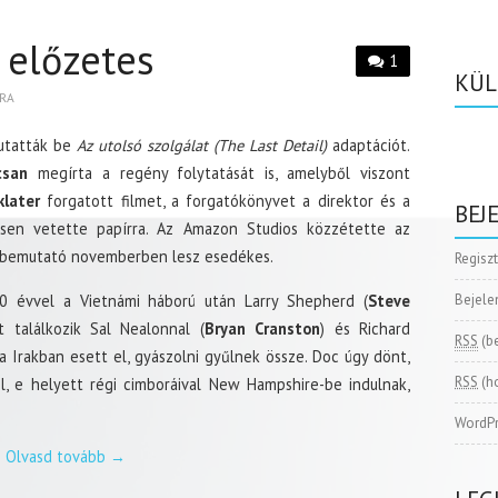
 előzetes
1
KÜL
RA
utatták be
Az utolsó szolgálat (The Last Detail)
adaptációt.
csan
megírta a regény folytatását is, amelyből viszont
klater
forgatott filmet, a forgatókönyvet a direktor és a
BEJ
sen vetette papírra. Az Amazon Studios közzétette az
a bemutató novemberben lesz esedékes.
Regisz
0 évvel a Vietnámi háború után Larry Shepherd (
Steve
Bejele
t találkozik Sal Nealonnal (
Bryan Cranston
) és Richard
RSS
(b
fia Irakban esett el, gyászolni gyűlnek össze. Doc úgy dönt,
RSS
(h
, e helyett régi cimboráival New Hampshire-be indulnak,
WordPr
Olvasd tovább
→