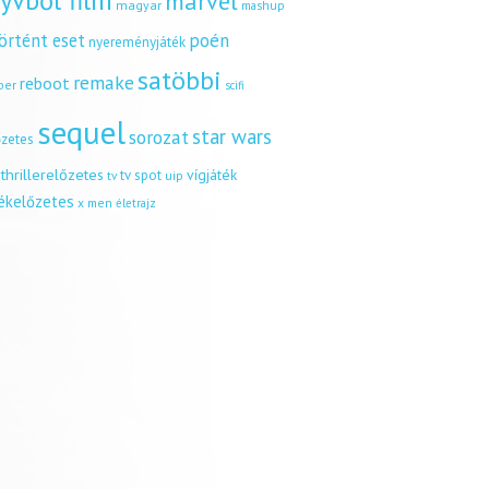
yvből film
marvel
magyar
mashup
örtént eset
poén
nyereményjáték
satöbbi
remake
reboot
ber
scifi
sequel
star wars
sorozat
őzetes
thrillerelőzetes
vígjáték
tv spot
uip
tv
tékelőzetes
x men
életrajz