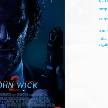
kön
megt
pókem
scifiel
thriller
vígjá