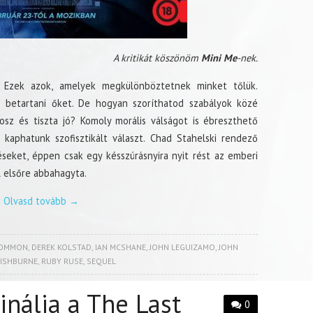
A kritikát köszönöm
Mini Me
-nek.
.” Ezek azok, amelyek megkülönböztetnek minket tőlük.
betartani őket. De hogyan szoríthatod szabályok közé
sz és tiszta jó? Komoly morális válságot is ébreszthető
kaphatunk szofisztikált választ. Chad Stahelski rendező
eket, éppen csak egy késszúrásnyira nyit rést az emberi
l elsőre abbahagyta.
Olvasd tovább
→
OMMON
,
DEREK KOLSTAD
,
IAN MCSHANE
,
JOHN LEGUIZAMO
,
JOHN
FISHBURNE
,
RUBY RUSE
,
SEQUEL
inálja a The Last
0