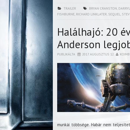
TRAILER
BRYAN CRANSTON
,
DARRYL
FISHBURNE
,
RICHARD LINKLATER
,
SEQUEL
,
STEV
Halálhajó: 20 év
Anderson legjob
PUBLIKÁLTA
2017. AUGUSZTUS 12.
KOIMB
munkái többsége. Habár nem teljesített