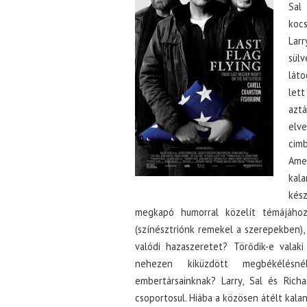
Sa
koc
Lar
sül
láto
let
aztá
elv
cim
Amer
kal
kés
megkapó humorral közelít témájához
(színésztriónk remekel a szerepekben),
valódi hazaszeretet? Törődik-e valak
nehezen kiküzdött megbékélésné
embertársainknak? Larry, Sal és Rich
csoportosul. Hiába a közösen átélt kal