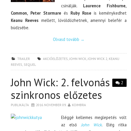
csinálják.
Laurence Fishburne,
Common, Peter Stormare
és
Ruby Rose
is keménykedhet
Keanu Reeves
mellett, lövöldözhetnek, amennyi belefér a
büdzsébe.
Olvasd tovább
→
TRAILER
AKCIÓELŐZETES
,
JOHN WICK
,
JOHN WICK 2
,
KEANU
REEVES
,
SEQUEL
John Wick: 2. felvonás
2
szinkronos előzetes
PUBLIKÁLTA
2016. NOVEMBER 09.
KOIMBRA
Eléggé kellemes meglepetés volt
az első
John Wick
. Elég ritka