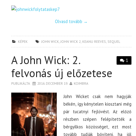
Olvasd tovább
→
KÉPEK
JOHN WICK
,
JOHN WICK 2
,
KEANU REEVES
,
SEQUEL
A John Wick: 2.
1
felvonás új előzetese
PUBLIKÁLTA
2016. DECEMBER 19.
KOIMBRA
John Wicket csak nem hagyják
békén, így kénytelen kiosztani még
pár tucatnyi fejlövést. Az előző
részben szépen felépítették a
bérgyilkos közösséget, ezt most
tovább tudják bővíteni, ha jól