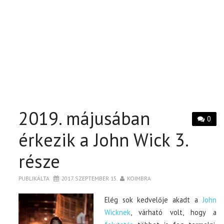
2019. májusában
0
érkezik a John Wick 3.
része
PUBLIKÁLTA
2017. SZEPTEMBER 15.
KOIMBRA
Elég sok kedvelője akadt a
John
Wicknek
, várható volt, hogy a