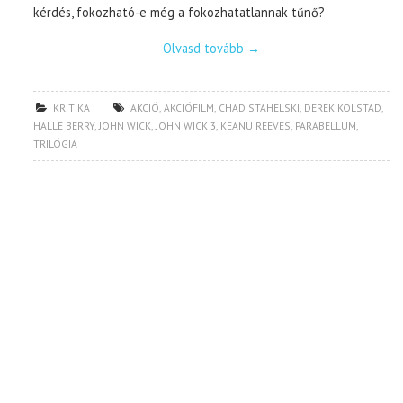
kérdés, fokozható-e még a fokozhatatlannak tűnő?
Olvasd tovább
→
KRITIKA
AKCIÓ
,
AKCIÓFILM
,
CHAD STAHELSKI
,
DEREK KOLSTAD
,
HALLE BERRY
,
JOHN WICK
,
JOHN WICK 3
,
KEANU REEVES
,
PARABELLUM
,
TRILÓGIA