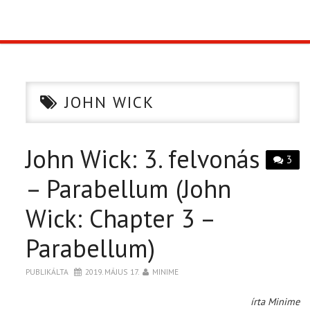
TOP10
KULISSZA
JOHN WICK
CIKK
John Wick: 3. felvonás
PÓLÓ RENDELÉS
3
– Parabellum (John
Wick: Chapter 3 –
Parabellum)
PUBLIKÁLTA
2019. MÁJUS 17.
MINIME
írta Minime