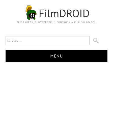
FilmDROID
FRISS HÍREK, ELŐZETESEK, ÚJDONSÁGOK A FILM VILÁGÁBÓL.
MENU
HÍR
TRAILER
KRITIKA
BOXOFFICE