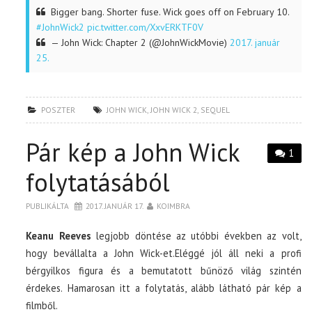
Bigger bang. Shorter fuse. Wick goes off on February 10.
#JohnWick2
pic.twitter.com/XxvERKTF0V
— John Wick: Chapter 2 (@JohnWickMovie)
2017. január
25.
POSZTER
JOHN WICK
,
JOHN WICK 2
,
SEQUEL
Pár kép a John Wick
1
folytatásából
PUBLIKÁLTA
2017. JANUÁR 17.
KOIMBRA
Keanu Reeves
legjobb döntése az utóbbi években az volt,
hogy bevállalta a John Wick-et.Eléggé jól áll neki a profi
bérgyilkos figura és a bemutatott bűnöző világ szintén
érdekes. Hamarosan itt a folytatás, alább látható pár kép a
filmből.