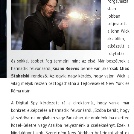
forgalmazá
sban
jobban
teljesített
a John Wick
akciófilm,
elkészült a
folytatás
és sokkal többet fog termelni, mint az első. Már beszélnek a
harmadik felvonásról,
Keanu Reeves
benne van, akárcsak
Chad
Stahelski
rendező. Az egyik nagy kérdés, hogy vajon Wick a
világ melyik részén osztogathatná a fejlövéseket New York és
Róma után.
A Digital Spy kérdezett rá a direktornál, hogy van-e már
konkrét elképzelés a harmadik felvonásról. „Szóba került, hogy
játszódhatna Angliában vagy Párizsban, de örülnénk, ha esetleg
Közel-Keletre vagy Ázsiába helyeznénk a cselekményt. Ezek a
kiindulópontjaink. Szeretném New Yorkban befejezni, ahol ez