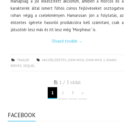
manapság a jól elkészített akciófilm, amiben a morcos és a
karakterek által ismert főhős csinos fejlövéseket osztogatva
rohan végig a cselekményen. Hamarosan jön a folytatás, az
előzetes ígérete hasonló produkcióra kell számítani, csak a
játszótér lesz más és itt lesz még “Morpheus” is.
Olvasd tovább
→
TRAILER
AKCIÓELŐZETES
,
JOHN WICK
,
JOHN WICK 2
,
KEANU
REEVES
,
SEQUEL
1 / 3 oldal
1
2
3
»
FACEBOOK