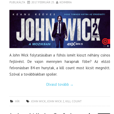
PUBLIKÁLTA
2017. FEBRUÁR 25.
KOIMBRA
A John Wick folytatásában a főhős ismét kioszt néhány csinos
fejlövést. De vajon mennyien harapnak főbe? Az előző
felvonásban 84-en hunytak, a kill count most kicsit megnőtt.
Szóval a továbbiakban spoiler.
Olvasd tovább
→
HÍR
JOHN WICK
,
JOHN WICK 2
,
KILL COUNT