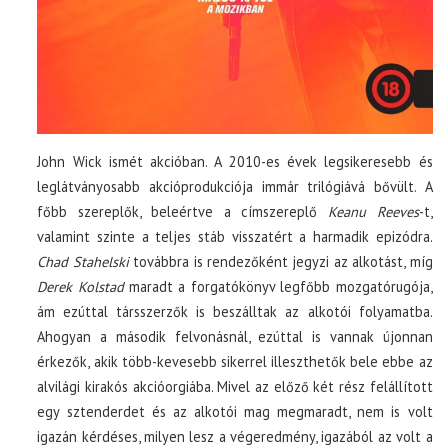
John Wick ismét akcióban. A 2010-es évek legsikeresebb és
leglátványosabb akcióprodukciója immár trilógiává bővült. A
főbb szereplők, beleértve a címszereplő
Keanu Reeves
-t,
valamint szinte a teljes stáb visszatért a harmadik epizódra.
Chad Stahelski
továbbra is rendezőként jegyzi az alkotást, míg
Derek Kolstad
maradt a forgatókönyv legfőbb mozgatórugója,
ám ezúttal társszerzők is beszálltak az alkotói folyamatba.
Ahogyan a második felvonásnál, ezúttal is vannak újonnan
érkezők, akik több-kevesebb sikerrel illeszthetők bele ebbe az
alvilági kirakós akcióorgiába. Mivel az előző két rész felállított
egy sztenderdet és az alkotói mag megmaradt, nem is volt
igazán kérdéses, milyen lesz a végeredmény, igazából az volt a