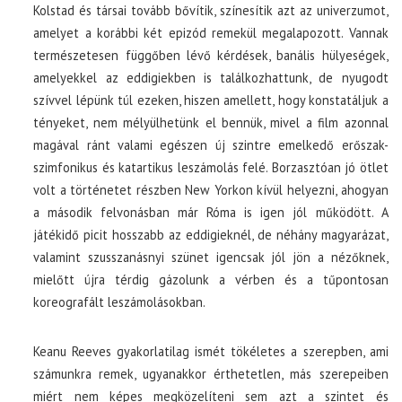
Kolstad és társai tovább bővítik, színesítik azt az univerzumot,
amelyet a korábbi két epizód remekül megalapozott. Vannak
természetesen függőben lévő kérdések, banális hülyeségek,
amelyekkel az eddigiekben is találkozhattunk, de nyugodt
szívvel lépünk túl ezeken, hiszen amellett, hogy konstatáljuk a
tényeket, nem mélyülhetünk el bennük, mivel a film azonnal
magával ránt valami egészen új szintre emelkedő erőszak-
szimfonikus és katartikus leszámolás felé. Borzasztóan jó ötlet
volt a történetet részben New Yorkon kívül helyezni, ahogyan
a második felvonásban már Róma is igen jól működött. A
játékidő picit hosszabb az eddigieknél, de néhány magyarázat,
valamint szusszanásnyi szünet igencsak jól jön a nézőknek,
mielőtt újra térdig gázolunk a vérben és a tűpontosan
koreografált leszámolásokban.
Keanu Reeves gyakorlatilag ismét tökéletes a szerepben, ami
számunkra remek, ugyanakkor érthetetlen, más szerepeiben
miért nem képes megközelíteni sem azt a szintet és