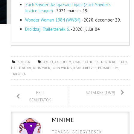
Zack Snyder: Az Igazság Ligája (Zack Snyder’s
Justice League)
- 2021. március 19.
Wonder Woman 1984 (WW84)
- 2020. december 29.
Droidzaj: Trailerzenék 6.
- 2020. július 04.
KRITIKA
AKCIÓ
,
AKCIÓFILM
,
CHAD STAHELSKI
,
DEREK KOLSTAD
,
HALLE BERRY
,
JOHN WICK
,
JOHN WICK 3
,
KEANU REEVES
,
PARABELLUM
,
TRILÓGIA
HETI
SZTALKER (1979)
BEMUTATÓK
MINIME
TOVABBI BEJEGYZESEK