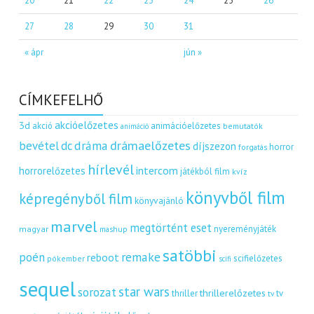
20
21
22
23
24
25
26
27
28
29
30
31
« ápr
jún »
CÍMKEFELHŐ
akcióelőzetes
3d
akció
animációelőzetes
bemutatók
animáció
dráma
drámaelőzetes
bevétel
dc
díjszezon
horror
forgatás
hírlevél
intercom
horrorelőzetes
játékból film
kvíz
könyvből film
képregényből film
könyvajánló
marvel
megtörtént eset
nyereményjáték
magyar
mashup
satöbbi
remake
poén
reboot
scifielőzetes
pókember
scifi
sequel
star wars
sorozat
thrillerelőzetes
thriller
tv
tv