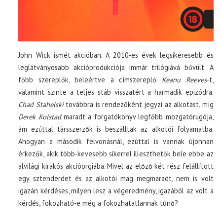
John Wick ismét akcióban. A 2010-es évek legsikeresebb és
leglátványosabb akcióprodukciója immár trilógiává bővült. A
főbb szereplők, beleértve a címszereplő
Keanu Reeves
-t,
valamint szinte a teljes stáb visszatért a harmadik epizódra.
Chad Stahelski
továbbra is rendezőként jegyzi az alkotást, míg
Derek Kolstad
maradt a forgatókönyv legfőbb mozgatórugója,
ám ezúttal társszerzők is beszálltak az alkotói folyamatba.
Ahogyan a második felvonásnál, ezúttal is vannak újonnan
érkezők, akik több-kevesebb sikerrel illeszthetők bele ebbe az
alvilági kirakós akcióorgiába. Mivel az előző két rész felállított
egy sztenderdet és az alkotói mag megmaradt, nem is volt
igazán kérdéses, milyen lesz a végeredmény, igazából az volt a
kérdés, fokozható-e még a fokozhatatlannak tűnő?