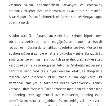
vásznon valami fenomenálisan látványos és erőszakos,
hatalmas dicséret illeti az idomárokat és az operatőri munkát.
A kaszkadőr- és akciójelenetek elképesztően részletgazdagok
és mocskosak.
A John Wick 3. – Parabellum ismételten szintet lépett, nem
történetvezetésben, nem megújulásban, hanem a bevált
recept és módszerek tematikus tökéletesítésével. Mesteri és
egyben művészi szintre emelte a gyilkolás vizuális ábrázolását,
amit talán senki más nem fog túlszárnyalni, csak egy esetleg
későbbiekben érkező negyedik felvonás. Stahelski művészete
nem más, mint főhajtás a nyers erőszak előtt, és ahogyan a
második rész esetében írtam, maga a film egy vérrel írt
szimfónia, amelyet a tökéletes kezek vezényelnek, remek
kottából, ütős főhőssel. Ekkor azonban még nem érkezett meg
a jelenlegi rész, így ezúttal azt mondanám, jelenleg ez a
szimfónia muzsikál a legjobban, és ami eddig volt, az csak a