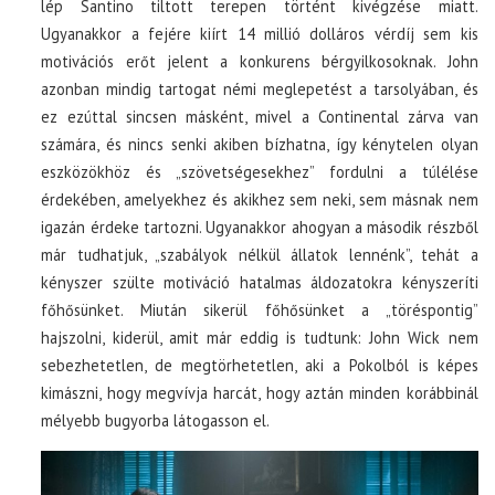
lép Santino tiltott terepen történt kivégzése miatt.
Ugyanakkor a fejére kiírt 14 millió dolláros vérdíj sem kis
motivációs erőt jelent a konkurens bérgyilkosoknak. John
azonban mindig tartogat némi meglepetést a tarsolyában, és
ez ezúttal sincsen másként, mivel a Continental zárva van
számára, és nincs senki akiben bízhatna, így kénytelen olyan
eszközökhöz és „szövetségesekhez” fordulni a túlélése
érdekében, amelyekhez és akikhez sem neki, sem másnak nem
igazán érdeke tartozni. Ugyanakkor ahogyan a második részből
már tudhatjuk, „szabályok nélkül állatok lennénk”, tehát a
kényszer szülte motiváció hatalmas áldozatokra kényszeríti
főhősünket. Miután sikerül főhősünket a „töréspontig”
hajszolni, kiderül, amit már eddig is tudtunk: John Wick nem
sebezhetetlen, de megtörhetetlen, aki a Pokolból is képes
kimászni, hogy megvívja harcát, hogy aztán minden korábbinál
mélyebb bugyorba látogasson el.