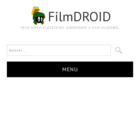
FilmDROID
FRISS HÍREK, ELŐZETESEK, ÚJDONSÁGOK A FILM VILÁGÁBÓL.
MENU
HÍR
TRAILER
KRITIKA
BOXOFFICE