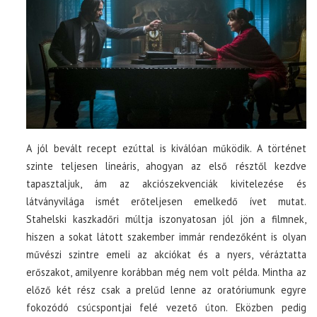
A jól bevált recept ezúttal is kiválóan működik. A történet
szinte teljesen lineáris, ahogyan az első résztől kezdve
tapasztaljuk, ám az akciószekvenciák kivitelezése és
látványvilága ismét erőteljesen emelkedő ívet mutat.
Stahelski kaszkadőri múltja iszonyatosan jól jön a filmnek,
hiszen a sokat látott szakember immár rendezőként is olyan
művészi szintre emeli az akciókat és a nyers, véráztatta
erőszakot, amilyenre korábban még nem volt példa. Mintha az
előző két rész csak a prelűd lenne az oratóriumunk egyre
fokozódó csúcspontjai felé vezető úton. Eközben pedig