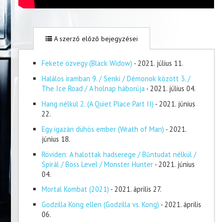
A szerző előző bejegyzései
Fekete özvegy (Black Widow)
- 2021. július 11.
Halálos iramban 9. / Senki / Démonok között 3. /
The Ice Road / A holnap háborúja
- 2021. július 04.
Hang nélkül 2. (A Quiet Place Part II)
- 2021. június
22.
Egy igazán dühös ember (Wrath of Man)
- 2021.
június 18.
Röviden: A halottak hadserege / Bűntudat nélkül /
Spirál / Boss Level / Monster Hunter
- 2021. június
04.
Mortal Kombat (2021)
- 2021. április 27.
Godzilla Kong ellen (Godzilla vs. Kong)
- 2021. április
06.