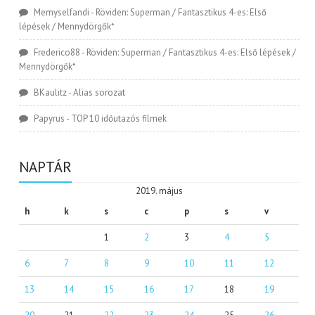
Memyselfandi
-
Röviden: Superman / Fantasztikus 4-es: Első
lépések / Mennydörgők*
Frederico88
-
Röviden: Superman / Fantasztikus 4-es: Első lépések /
Mennydörgők*
BKaulitz
-
Alias sorozat
Papyrus
-
TOP 10 időutazós filmek
NAPTÁR
2019. május
h
k
s
c
p
s
v
1
2
3
4
5
6
7
8
9
10
11
12
13
14
15
16
17
18
19