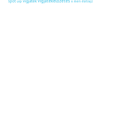
vígjátékelőzetes
vígjáték
spot
uip
x men
életrajz