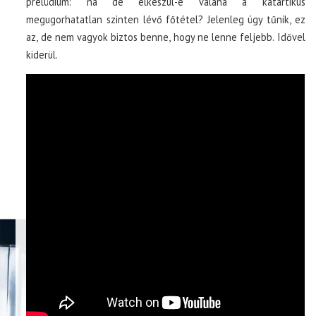
prelúdium: na de elkészül-e valaha a katartikus
megugorhatatlan szinten lévő főtétel? Jelenleg úgy tűnik, ez
az, de nem vagyok biztos benne, hogy ne lenne feljebb. Idővel
kiderül.