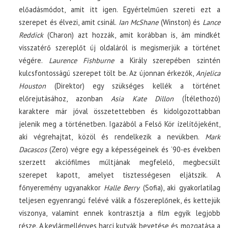
előadásmódot, amit itt igen. Egyértelműen szereti ezt a
szerepet és élvezi, amit csinál.
Ian McShane
(Winston) és
Lance
Reddick
(Charon) azt hozzák, amit korábban is, ám mindkét
visszatérő szereplőt új oldaláról is megismerjük a történet
végére.
Laurence Fishburne
a Király szerepében szintén
kulcsfontosságú szerepet tölt be. Az újonnan érkezők,
Anjelica
Houston
(Direktor) egy szükséges kellék a történet
előrejutásához, azonban
Asia Kate Dillon
(Ítélethozó)
karaktere már jóval összetettebben és kidolgozottabban
jelenik meg a történetben. Igazából a Felső Kör ízelítőjeként,
aki végrehajtat, közöl és rendelkezik a nevükben.
Mark
Dacascos
(Zero) végre egy a képességeinek és ’90-es években
szerzett akciófilmes múltjának megfelelő, megbecsült
szerepet kapott, amelyet tisztességesen eljátszik. A
főnyeremény ugyanakkor
Halle Berry
(Sofia), aki gyakorlatilag
teljesen egyenrangú felévé válik a főszereplőnek, és kettejük
viszonya, valamint ennek kontrasztja a film egyik legjobb
része. A kevlármellényes harci kutyák bevetése és mozgatása a