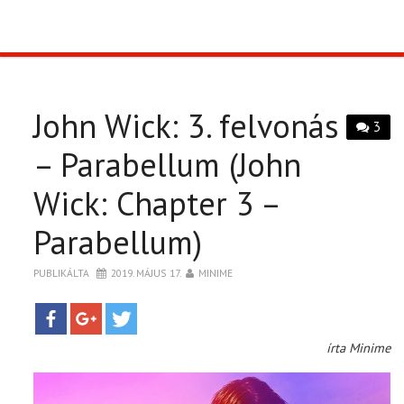
TOP10
KULISSZA
John Wick: 3. felvonás
3
CIKK
– Parabellum (John
Wick: Chapter 3 –
PÓLÓ RENDELÉS
Parabellum)
PUBLIKÁLTA
2019. MÁJUS 17.
MINIME
írta Minime