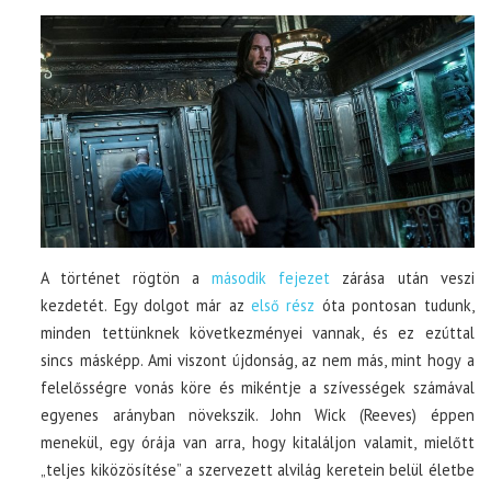
A történet rögtön a
második fejezet
zárása után veszi
kezdetét. Egy dolgot már az
első rész
óta pontosan tudunk,
minden tettünknek következményei vannak, és ez ezúttal
sincs másképp. Ami viszont újdonság, az nem más, mint hogy a
felelősségre vonás köre és mikéntje a szívességek számával
egyenes arányban növekszik. John Wick (Reeves) éppen
menekül, egy órája van arra, hogy kitaláljon valamit, mielőtt
„teljes kiközösítése” a szervezett alvilág keretein belül életbe