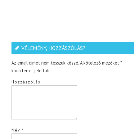
VÉLEMÉNY, HOZZÁSZÓLÁS?
Az email címet nem tesszük közzé.
A kötelező mezőket
*
karakterrel jelöltük
Hozzászólás
Név
*