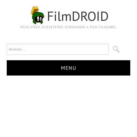
FilmDROID
FRISS HÍREK, ELŐZETESEK, ÚJDONSÁGOK A FILM VILÁGÁBÓL.
MENU
HÍR
TRAILER
KRITIKA
BOXOFFICE