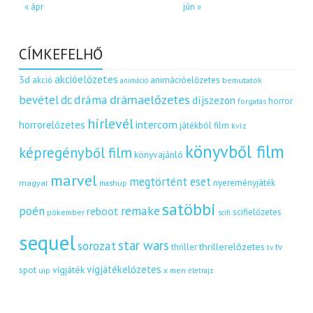
« ápr
jún »
CÍMKEFELHŐ
akcióelőzetes
3d
akció
animációelőzetes
bemutatók
animáció
dráma
drámaelőzetes
bevétel
dc
díjszezon
horror
forgatás
hírlevél
intercom
horrorelőzetes
játékból film
kvíz
könyvből film
képregényből film
könyvajánló
marvel
megtörtént eset
nyereményjáték
magyar
mashup
satöbbi
remake
poén
reboot
scifielőzetes
pókember
scifi
sequel
star wars
sorozat
thrillerelőzetes
thriller
tv
tv
vígjátékelőzetes
vígjáték
spot
uip
x men
életrajz