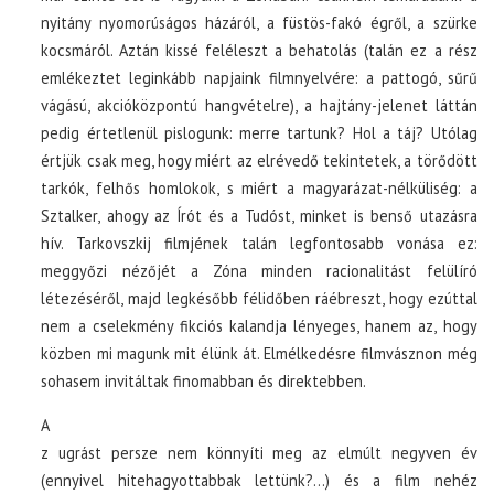
nyitány nyomorúságos házáról, a füstös-fakó égről, a szürke
kocsmáról. Aztán kissé feléleszt a behatolás (talán ez a rész
emlékeztet leginkább napjaink filmnyelvére: a pattogó, sűrű
vágású, akcióközpontú hangvételre), a hajtány-jelenet láttán
pedig értetlenül pislogunk: merre tartunk? Hol a táj? Utólag
értjük csak meg, hogy miért az elrévedő tekintetek, a törődött
tarkók, felhős homlokok, s miért a magyarázat-nélküliség: a
Sztalker, ahogy az Írót és a Tudóst, minket is benső utazásra
hív. Tarkovszkij filmjének talán legfontosabb vonása ez:
meggyőzi nézőjét a Zóna minden racionalitást felülíró
létezéséről, majd legkésőbb félidőben ráébreszt, hogy ezúttal
nem a cselekmény fikciós kalandja lényeges, hanem az, hogy
közben mi magunk mit élünk át. Elmélkedésre filmvásznon még
sohasem invitáltak finomabban és direktebben.
A
z ugrást persze nem könnyíti meg az elmúlt negyven év
(ennyivel hitehagyottabbak lettünk?…) és a film nehéz