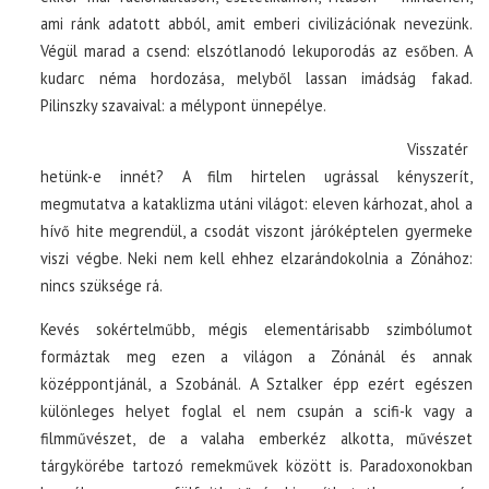
ami ránk adatott abból, amit emberi civilizációnak nevezünk.
Végül marad a csend: elszótlanodó lekuporodás az esőben. A
kudarc néma hordozása, melyből lassan imádság fakad.
Pilinszky szavaival: a mélypont ünnepélye.
Visszatér
hetünk-e innét? A film hirtelen ugrással kényszerít,
megmutatva a kataklizma utáni világot: eleven kárhozat, ahol a
hívő hite megrendül, a csodát viszont járóképtelen gyermeke
viszi végbe. Neki nem kell ehhez elzarándokolnia a Zónához:
nincs szüksége rá.
Kevés sokértelműbb, mégis elementárisabb szimbólumot
formáztak meg ezen a világon a Zónánál és annak
középpontjánál, a Szobánál. A Sztalker épp ezért egészen
különleges helyet foglal el nem csupán a scifi-k vagy a
filmművészet, de a valaha emberkéz alkotta, művészet
tárgykörébe tartozó remekművek között is. Paradoxonokban