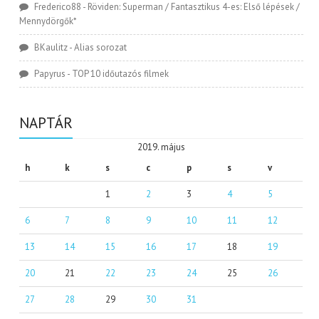
Frederico88
-
Röviden: Superman / Fantasztikus 4-es: Első lépések /
Mennydörgők*
BKaulitz
-
Alias sorozat
Papyrus
-
TOP 10 időutazós filmek
NAPTÁR
2019. május
h
k
s
c
p
s
v
1
2
3
4
5
6
7
8
9
10
11
12
13
14
15
16
17
18
19
20
21
22
23
24
25
26
27
28
29
30
31