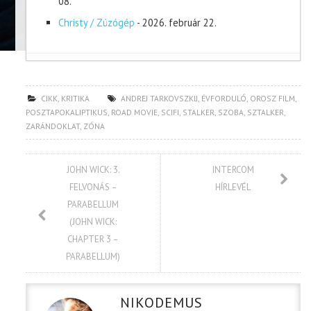
08.
Christy / Zúzógép
- 2026. február 22.
CIKK
,
KRITIKA
ANDREJ TARKOVSZKIJ
,
ÉVFORDULÓ
,
OROSZ FILM
,
POSZTAPOKALIPTIKUS
,
ROAD MOVIE
,
SCIFI
,
STALKER
,
SZOBA
,
SZTALKER
,
ZARÁNDOKLAT
,
ZÓNA
JOHN WICK: 3.
INTERCOM
FELVONÁS –
HÍRLEVÉL
PARABELLUM
(JOHN WICK:
CHAPTER 3 –
PARABELLUM)
NIKODEMUS