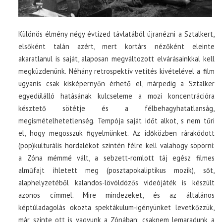
Különös élmény négy évtized távlatából újranézni a Sztalkert,
elsőként talán azért, mert kortárs nézőként eleinte
akaratlanul is saját, alaposan megváltozott elvárásainkkal kell
megküzdenünk. Néhány retrospektív vetítés kivételével a film
ugyanis csak kisképernyőn érhető el, márpedig a Sztalker
egyedülálló hatásának kulcseleme a mozi koncentrációra
késztető sötétje és a félbehagyhatatlanság,
megismételhetetlenség. Tempója saját időt alkot, s nem tűri
el, hogy megosszuk figyelmünket. Az időközben rárakódott
(pop)kulturális hordalékot szintén félre kell valahogy söpörni:
a Zóna mémmé vált, a sebzett-romlott táj egész filmes
alműfajt ihletett meg (posztapokaliptikus mozik), sőt,
alaphelyzetéből kalandos-lövöldözős videójáték is készült
azonos címmel. Mire mindezeket, és az általános
képtúladagolás okozta spektákulum-igényünket levetkőzzük,
már szinte ott is vagyunk a Zónában: csaknem lemaradunk a