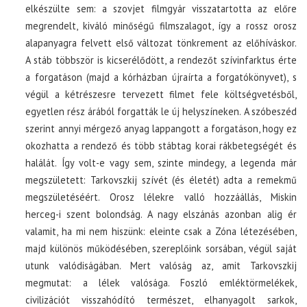
elkészülte sem: a szovjet filmgyár visszatartotta az előre
megrendelt, kiváló minőségű filmszalagot, így a rossz orosz
alapanyagra felvett első változat tönkrement az előhíváskor.
A stáb többször is kicserélődött, a rendezőt szívinfarktus érte
a forgatáson (majd a kórházban újraírta a forgatókönyvet), s
végül a kétrészesre tervezett filmet fele költségvetésből,
egyetlen rész árából forgatták le új helyszíneken. A szóbeszéd
szerint annyi mérgező anyag lappangott a forgatáson, hogy ez
okozhatta a rendező és több stábtag korai rákbetegségét és
halálát. Így volt-e vagy sem, szinte mindegy, a legenda már
megszületett: Tarkovszkij szívét (és életét) adta a remekmű
megszületéséért. Orosz lélekre valló hozzáállás, Miskin
herceg-i szent bolondság. A nagy elszánás azonban alig ér
valamit, ha mi nem hiszünk: eleinte csak a Zóna létezésében,
majd különös működésében, szereplőink sorsában, végül saját
utunk valódiságában. Mert valóság az, amit Tarkovszkij
megmutat: a lélek valósága. Foszló emléktörmelékek,
civilizációt visszahódító természet, elhanyagolt sarkok,