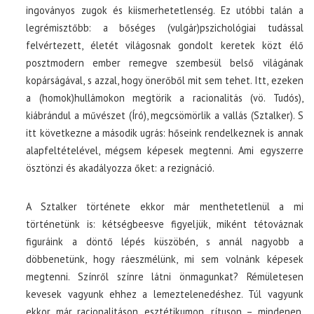
ingoványos zugok és kiismerhetetlenség. Ez utóbbi talán a
legrémisztőbb: a bőséges (vulgár)pszichológiai tudással
felvértezett, életét világosnak gondolt keretek közt élő
posztmodern ember remegve szembesül belső világának
kopárságával, s azzal, hogy önerőből mit sem tehet. Itt, ezeken
a (homok)hullámokon megtörik a racionalitás (vö. Tudós),
kiábrándul a művészet (Író), megcsömörlik a vallás (Sztalker). S
itt következne a második ugrás: hőseink rendelkeznek is annak
alapfeltételével, mégsem képesek megtenni. Ami egyszerre
ösztönzi és akadályozza őket: a rezignáció.
A Sztalker története ekkor már menthetetlenül a mi
történetünk is: kétségbeesve figyeljük, miként tétováznak
figuráink a döntő lépés küszöbén, s annál nagyobb a
döbbenetünk, hogy ráeszmélünk, mi sem volnánk képesek
megtenni. Színről színre látni önmagunkat? Rémületesen
kevesek vagyunk ehhez a lemeztelenedéshez. Túl vagyunk
ekkor már racionalitáson, esztétikumon, rítuson – mindenen,