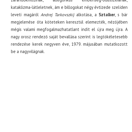
kataklizma-látleletnek, ám e billogokat négy évtizede szelíden
leveti magáról
Andrej Tarkovszkij
alkotása, a
Sztalker
, s bár
megjelenése óta köteteken keresztül elemezték, nézőjében
mégis valami megfogalmazhatatlant indít el újra meg újra. A
nagy orosz rendező saját bevallása szerint is legtökéletesebb
rendezése kerek negyven éve, 1979. májusában mutatkozott
be a nagyvilágnak.