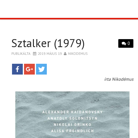
TOP10
KULISSZA
Sztalker (1979)
0
CIKK
PUBLIKÁLTA
2019. MÁJUS 19.
NIKODEMUS
PÓLÓ RENDELÉS
írta Nikodémus