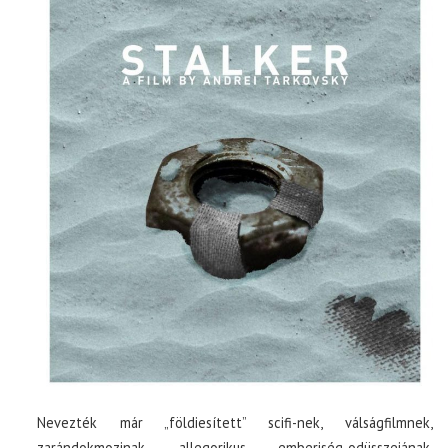
Nevezték már „földiesített” scifi-nek, válságfilmnek,
zarándokmozinak, allegorikus emberiség-odüsszeiának,