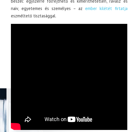
beszél: egyszerre fölfejthető és kimeríthetetlen, ravasz és
naiv, egyetemes és személyes – az
ember kilétét firtatja
eszméltető tisztasággal.