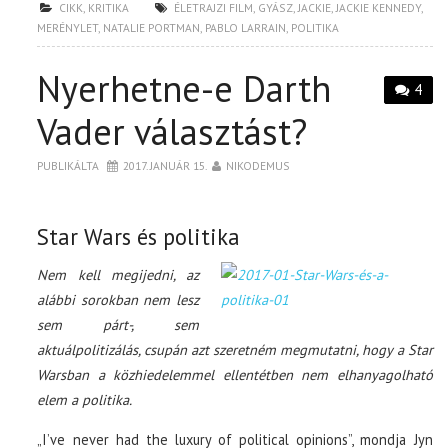
CIKK
,
KRITIKA
ÉLETRAJZI FILM
,
GYÁSZ
,
JACKIE
,
JACKIE KENNEDY
,
MERÉNYLET
,
NATALIE PORTMAN
,
PABLO LARRAIN
,
POLITIKA
Nyerhetne-e Darth
4
Vader választást?
PUBLIKÁLTA
2017. JANUÁR 15.
NIKODEMUS
Star Wars és politika
Nem kell megijedni, az
alábbi sorokban nem lesz
sem párt-, sem
aktuálpolitizálás, csupán azt szeretném megmutatni, hogy a Star
Warsban a közhiedelemmel ellentétben nem elhanyagolható
elem a politika.
„I’ve never had the luxury of political opinions”, mondja Jyn