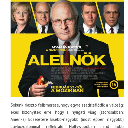
Sokunk riasztó felismerése, hogy egyre szatirizálódik a valóság:
ékes bizonyíték erre, hogy a nyugati világ (szorosabban:
Amerika) közéletére kisebb-nagyobb (most éppen nagyobb)
ügybuzgalommal reflektáló Hollywoodban mind több