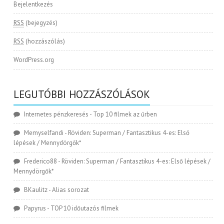
Bejelentkezés
RSS
(bejegyzés)
RSS
(hozzászólás)
WordPress.org
LEGUTÓBBI HOZZÁSZÓLÁSOK
Internetes pénzkeresés
-
Top 10 filmek az űrben
Memyselfandi
-
Röviden: Superman / Fantasztikus 4-es: Első
lépések / Mennydörgők*
Frederico88
-
Röviden: Superman / Fantasztikus 4-es: Első lépések /
Mennydörgők*
BKaulitz
-
Alias sorozat
Papyrus
-
TOP 10 időutazós filmek