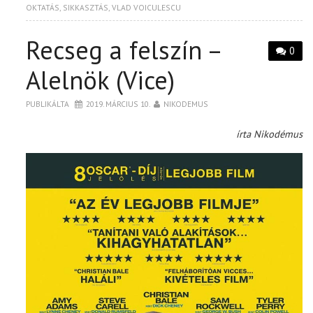
OKTATÁS
,
SIKKASZTÁS
,
VLAD VOICULESCU
Recseg a felszín –
0
Alelnök (Vice)
PUBLIKÁLTA
2019. MÁRCIUS 10.
NIKODEMUS
írta Nikodémus