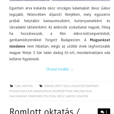
Egyetlen árva kokárda okoz országos kalamajkát
Reisz Gábor
legújabb, Velencében díjazott filmjében, mely egyszerre
próbál helytállni kamaszmoziként, korlenyomatként és
társadalmi látleletként. Az ambíciók szokatlanul nagyok, főleg
ha hozzátesszük, a film mikro-költségvetésből,
gerillamódszerekkel forgott Budapesten. A
Magyarázat
mindenre
nem hibátlan, mégis az utóbbi évek legfontosabb
magyar filmje. S bár talán dadog itt-ott, mondanivalójára oda
kellene figyelnünk.
Olvasd tovább
→
CIKK
,
KRITIKA
DRÁMA
,
ÉRETTSÉGI
,
FELNÖVÉSTÖRTÉNET
,
FÜGGETLEN FILM
,
KAMASZFILM
,
KÖZÉRZETFILM
,
MAGYAR FILM
,
MAGYARÁZAT MINDENRE
,
POLITIKA
,
REISZ GÁBOR
,
VÍGJÁTÉK
Romlott oktatás /
1