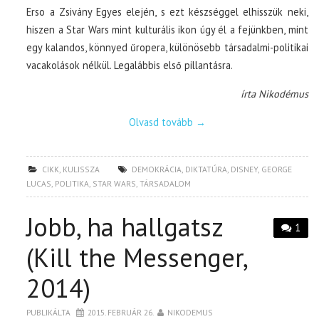
Erso a Zsivány Egyes elején, s ezt készséggel elhisszük neki,
hiszen a Star Wars mint kulturális ikon úgy él a fejünkben, mint
egy kalandos, könnyed űropera, különösebb társadalmi-politikai
vacakolások nélkül. Legalábbis első pillantásra.
írta Nikodémus
Olvasd tovább
→
CIKK
,
KULISSZA
DEMOKRÁCIA
,
DIKTATÚRA
,
DISNEY
,
GEORGE
LUCAS
,
POLITIKA
,
STAR WARS
,
TÁRSADALOM
Jobb, ha hallgatsz
1
(Kill the Messenger,
2014)
PUBLIKÁLTA
2015. FEBRUÁR 26.
NIKODEMUS