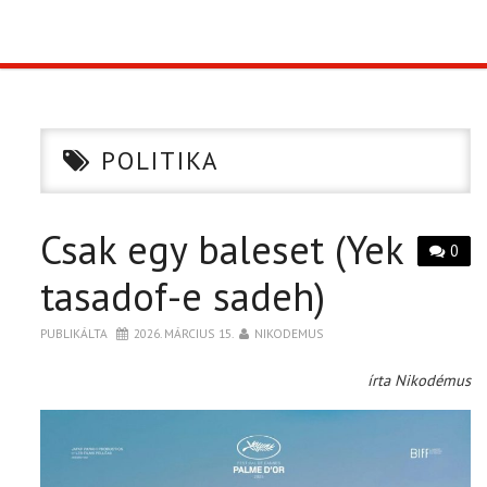
TOP10
KULISSZA
POLITIKA
CIKK
Csak egy baleset (Yek
PÓLÓ RENDELÉS
0
tasadof-e sadeh)
PUBLIKÁLTA
2026. MÁRCIUS 15.
NIKODEMUS
írta Nikodémus