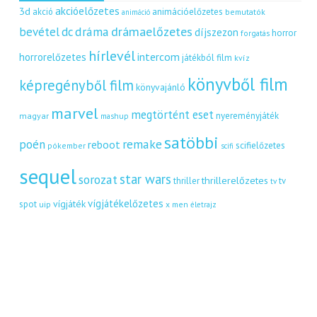
akcióelőzetes
3d
akció
animációelőzetes
bemutatók
animáció
dráma
drámaelőzetes
bevétel
dc
díjszezon
horror
forgatás
hírlevél
intercom
horrorelőzetes
játékból film
kvíz
könyvből film
képregényből film
könyvajánló
marvel
megtörtént eset
nyereményjáték
magyar
mashup
satöbbi
remake
poén
reboot
scifielőzetes
pókember
scifi
sequel
star wars
sorozat
thrillerelőzetes
thriller
tv
tv
vígjátékelőzetes
vígjáték
spot
uip
x men
életrajz