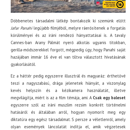
Döbbenetes társadalmi látkép bontakozik ki szemünk előtt
Jafar Panahi
legújabb filmjéből, melyre ráerősítenek a forgatás
körülményei és az iráni rendező hányattatásai is. A tavaly
Cannes-ban Arany Pálmát nyerő alkotás ugyanis titokban,
gerilla-módszerekkel forgott, mégpedig úgy, hogy Panahi saját
hazájában immár 16 éve el van tiltva választott hivatásának
gyakorlásától.
Ez a háttér pedig egyszerre illusztrál és magyaráz: érthetővé
teszi a nagyszabású, drága jelenetek hiányát, a viszonylag
kevés helyszín és a kézikamera használatát, illetve
megvilágítja, miért is az a film témája, ami. A
Csak egy baleset
egyszerre szól az iráni muszlim rezsim konkrét történelmi
hatásáról és általában arról, hogyan nyomorít meg egy
diktatúra egy egész társadalmat. S persze a véletlenről, amely
olyan események láncolatát indítja el, amik végzetesek