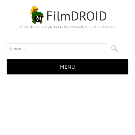
FilmDROID
FRISS HÍREK, ELŐZETESEK, ÚJDONSÁGOK A FILM VILÁGÁBÓL.
MENU
HÍR
TRAILER
KRITIKA
BOXOFFICE