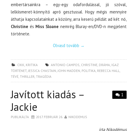
embertársainkra – egy-egy odafordulással, jó szóval,
lelkiismeret-könnyítő apró gesztussal. Hogy mégis mennyire
áthatja kapcsolatainkat a közöny, arra keserű példát ad két nő,
Christine
és
Miss Sloane
nemrég Bluray-en/DVD-n megjelent
története.
Olvasd tovább
→
CIKK
,
KRITIKA
ANTONIO CAMPOS
,
CHRISTINE
,
DRÁMA
,
IGAZ
TÖRTÉNET
,
JESSICA CHASTAIN
,
JOHN MADDEN
,
POLITIKA
,
REBECCA HALL
,
TÉVÉ
,
THRILLER
,
TRAGÉDIA
Javított kiadás –
1
Jackie
PUBLIKÁLTA
2017. FEBRUÁR 26.
NIKODEMUS
írta Nikodémus