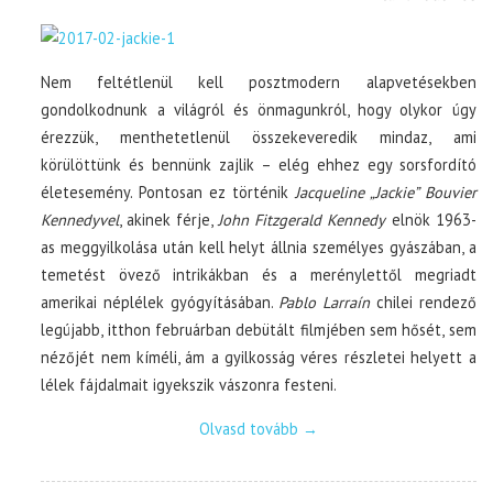
Nem feltétlenül kell posztmodern alapvetésekben
gondolkodnunk a világról és önmagunkról, hogy olykor úgy
érezzük, menthetetlenül összekeveredik mindaz, ami
körülöttünk és bennünk zajlik – elég ehhez egy sorsfordító
életesemény. Pontosan ez történik
Jacqueline „Jackie” Bouvier
Kennedyvel
, akinek férje,
John Fitzgerald Kennedy
elnök 1963-
as meggyilkolása után kell helyt állnia személyes gyászában, a
temetést övező intrikákban és a merénylettől megriadt
amerikai néplélek gyógyításában.
Pablo Larraín
chilei rendező
legújabb, itthon februárban debütált filmjében sem hősét, sem
nézőjét nem kíméli, ám a gyilkosság véres részletei helyett a
lélek fájdalmait igyekszik vászonra festeni.
Olvasd tovább
→