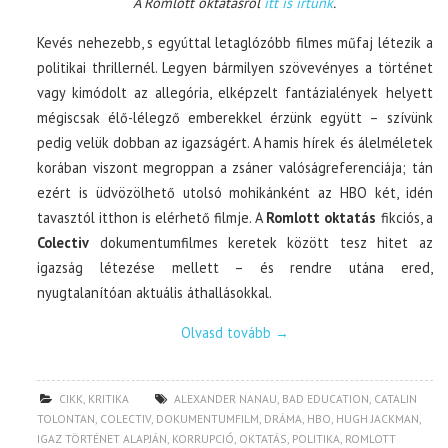
A Romlott oktatásról
itt is írtunk
.
Kevés nehezebb, s egyúttal letaglózóbb filmes műfaj létezik a
politikai thrillernél. Legyen bármilyen szövevényes a történet
vagy kimódolt az allegória, elképzelt fantázialények helyett
mégiscsak élő-lélegző emberekkel érzünk együtt – szívünk
pedig velük dobban az igazságért. A hamis hírek és álelméletek
korában viszont megroppan a zsáner valóságreferenciája; tán
ezért is üdvözölhető utolsó mohikánként az HBO két, idén
tavasztól itthon is elérhető filmje. A
Romlott oktatás
fikciós, a
Colectiv
dokumentumfilmes keretek között tesz hitet az
igazság létezése mellett – és rendre utána ered,
nyugtalanítóan aktuális áthallásokkal.
Olvasd tovább
→
CIKK
,
KRITIKA
ALEXANDER NANAU
,
BAD EDUCATION
,
CATALIN
TOLONTAN
,
COLECTIV
,
DOKUMENTUMFILM
,
DRÁMA
,
HBO
,
HUGH JACKMAN
,
IGAZ TÖRTÉNET ALAPJÁN
,
KORRUPCIÓ
,
OKTATÁS
,
POLITIKA
,
ROMLOTT