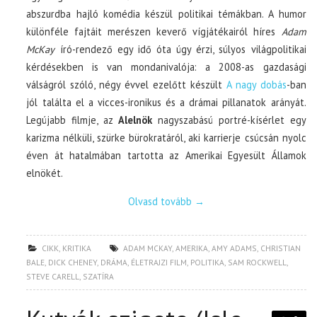
abszurdba hajló komédia készül politikai témákban. A humor
különféle fajtáit merészen keverő vígjátékairól híres
Adam
McKay
író-rendező egy idő óta úgy érzi, súlyos világpolitikai
kérdésekben is van mondanivalója: a 2008-as gazdasági
válságról szóló, négy évvel ezelőtt készült
A nagy dobás
-ban
jól találta el a vicces-ironikus és a drámai pillanatok arányát.
Legújabb filmje, az
Alelnök
nagyszabású portré-kísérlet egy
karizma nélküli, szürke bürokratáról, aki karrierje csúcsán nyolc
éven át hatalmában tartotta az Amerikai Egyesült Államok
elnökét.
Olvasd tovább
→
CIKK
,
KRITIKA
ADAM MCKAY
,
AMERIKA
,
AMY ADAMS
,
CHRISTIAN
BALE
,
DICK CHENEY
,
DRÁMA
,
ÉLETRAJZI FILM
,
POLITIKA
,
SAM ROCKWELL
,
STEVE CARELL
,
SZATÍRA