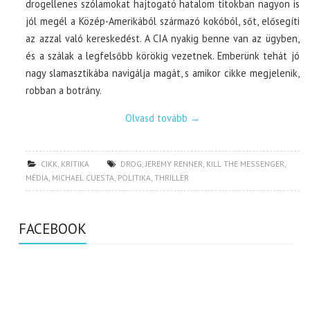
drogellenes szólamokat hajtogató hatalom titokban nagyon is
jól megél a Közép-Amerikából származó kokóból, sőt, elősegíti
az azzal való kereskedést. A CIA nyakig benne van az ügyben,
és a szálak a legfelsőbb körökig vezetnek. Emberünk tehát jó
nagy slamasztikába navigálja magát, s amikor cikke megjelenik,
robban a botrány.
Olvasd tovább
→
CIKK
,
KRITIKA
DROG
,
JEREMY RENNER
,
KILL THE MESSENGER
,
MÉDIA
,
MICHAEL CUESTA
,
POLITIKA
,
THRILLER
FACEBOOK