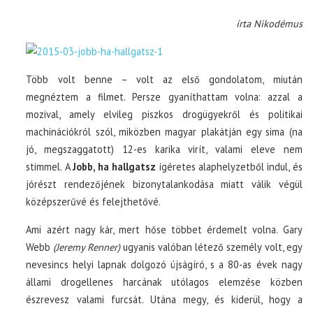
írta Nikodémus
Több volt benne – volt az első gondolatom, miután
megnéztem a filmet. Persze gyaníthattam volna: azzal a
mozival, amely elvileg piszkos drogügyekről és politikai
machinációkról szól, miközben magyar plakátján egy sima (na
jó, megszaggatott) 12-es karika virít, valami eleve nem
stimmel. A
Jobb, ha hallgatsz
ígéretes alaphelyzetből indul, és
jórészt rendezőjének bizonytalankodása miatt válik végül
középszerűvé és felejthetővé.
Ami azért nagy kár, mert hőse többet érdemelt volna. Gary
Webb
(Jeremy Renner)
ugyanis valóban létező személy volt, egy
nevesincs helyi lapnak dolgozó újságíró, s a 80-as évek nagy
állami drogellenes harcának utólagos elemzése közben
észrevesz valami furcsát. Utána megy, és kiderül, hogy a