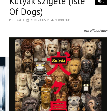
Kutyák szigete (Isle
0
Of Dogs)
PUBLIKÁLTA
2018. MÁJUS 21.
NIKODEMUS
írta Nikodémus