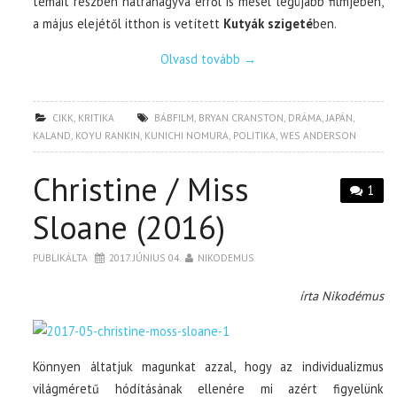
témáit részben hátrahagyva erről is mesél legújabb filmjében,
a május elejétől itthon is vetített
Kutyák szigeté
ben.
Olvasd tovább
→
CIKK
,
KRITIKA
BÁBFILM
,
BRYAN CRANSTON
,
DRÁMA
,
JAPÁN
,
KALAND
,
KOYU RANKIN
,
KUNICHI NOMURA
,
POLITIKA
,
WES ANDERSON
Christine / Miss
1
Sloane (2016)
PUBLIKÁLTA
2017. JÚNIUS 04.
NIKODEMUS
írta Nikodémus
Könnyen áltatjuk magunkat azzal, hogy az individualizmus
világméretű hódításának ellenére mi azért figyelünk