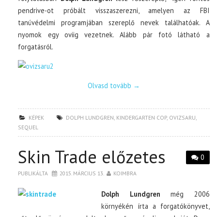
pendrive-ot próbált visszaszerezni, amelyen az FBI
tanúvédelmi programjában szereplő nevek találhatóak. A
nyomok egy oviig vezetnek. Alább pár fotó látható a
forgatásról.
Olvasd tovább
→
KÉPEK
DOLPH LUNDGREN
,
KINDERGARTEN COP
,
OVIZSARU
,
SEQUEL
Skin Trade előzetes
0
PUBLIKÁLTA
2015. MÁRCIUS 13.
KOIMBRA
Dolph Lundgren
még 2006
környékén írta a forgatókönyvet,