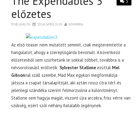
The Expendables 3
3
előzetes
PUBLIKÁLTA
2014. ÁPRILIS 03.
KOIMBRA
Az első teaser nem mutatott semmit, csak megteremtette a
hangulatot, ahogy a szereplőgárda bevonult. A következő
előzetesből sem szűrhetünk le sokkal többet, továbbra is a
névsorolvasást erőltetik.
Sylvester Stallone
ezúttal
Mel
Gibson
nal száll szembe, Mad Max egykori megformálója
játssza a csapat társalapítóját, aki aztán rossz útra tért és
jelenlegi szándéka szerint felmorzsolná a különítményt.
Stallone sem hagyja magát, viszont újra arcokra, friss vérre van
szükség, ezért szól néhány fiatalabb legénynek.