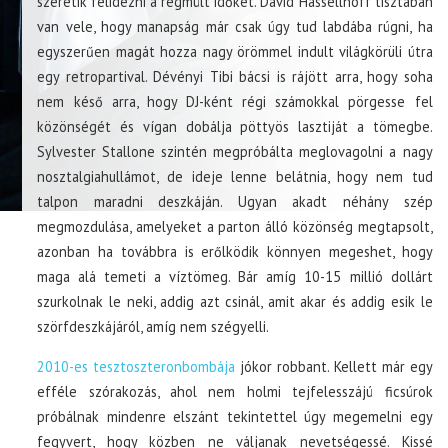
szeretik felidézni a régmúlt időket. David Hassellhoff tisztában
van vele, hogy manapság már csak úgy tud labdába rúgni, ha
egyszerűen magát hozza nagy örömmel indult világkörüli útra
egy retropartival. Dévényi Tibi bácsi is rájött arra, hogy soha
nem késő arra, hogy DJ-ként régi számokkal pörgesse fel
közönségét és vígan dobálja pöttyös lasztiját a tömegbe.
Sylvester Stallone szintén megpróbálta meglovagolni a nagy
nosztalgiahullámot, de ideje lenne belátnia, hogy nem tud
talpon maradni deszkáján. Ugyan akadt néhány szép
megmozdulása, amelyeket a parton álló közönség megtapsolt,
azonban ha továbbra is erőlködik könnyen megeshet, hogy
maga alá temeti a víztömeg. Bár amíg 10-15 millió dollárt
szurkolnak le neki, addig azt csinál, amit akar és addig esik le
szörfdeszkájáról, amíg nem szégyelli.
2010-es tesztoszteronbombája
jókor robbant. Kellett már egy
efféle szórakozás, ahol nem holmi tejfelesszájú ficsúrok
próbálnak mindenre elszánt tekintettel úgy megemelni egy
fegyvert, hogy közben ne váljanak nevetségessé. Kissé