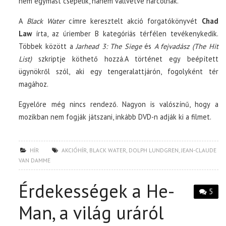
nem egymást csépelik, hanem vállvetve harcolnak.
A
Black Water
címre keresztelt akció forgatókönyvét
Chad
Law
írta, az úriember B kategóriás térfélen tevékenykedik.
Többek között a
Jarhead 3: The Siege
és
A fejvadász (The Hit
List)
szkriptje köthető hozzá.A történet egy beépített
ügynökről szól, aki egy tengeralattjárón, fogolyként tér
magához.
Egyelőre még nincs rendező. Nagyon is valószínű, hogy a
mozikban nem fogják játszani, inkább DVD-n adják ki a filmet.
HÍR
AKCIÓHÍR
,
BLACK WATER
,
DOLPH LUNDGREN
,
JEAN-CLAUDE
VAN DAMME
Érdekességek a He-
5
Man, a világ uráról