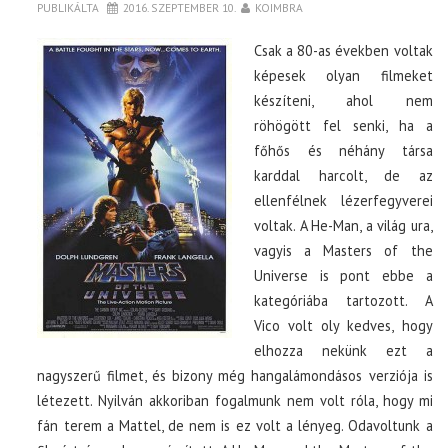
PUBLIKÁLTA
2016. SZEPTEMBER 10.
KOIMBRA
Csak a 80-as években voltak
képesek olyan filmeket
készíteni, ahol nem
röhögött fel senki, ha a
főhős és néhány társa
karddal harcolt, de az
ellenfélnek lézerfegyverei
voltak. A He-Man, a világ ura,
vagyis a Masters of the
Universe is pont ebbe a
kategóriába tartozott. A
Vico volt oly kedves, hogy
elhozza nekünk ezt a
nagyszerű filmet, és bizony még hangalámondásos verziója is
létezett. Nyilván akkoriban fogalmunk nem volt róla, hogy mi
fán terem a Mattel, de nem is ez volt a lényeg. Odavoltunk a