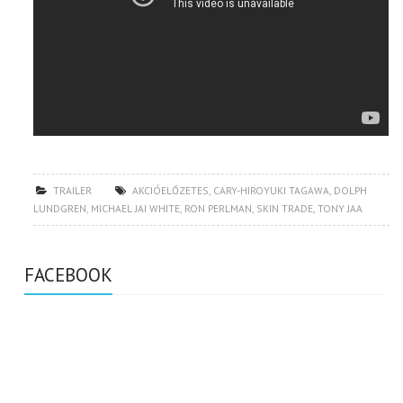
TRAILER
AKCIÓELŐZETES
,
CARY-HIROYUKI TAGAWA
,
DOLPH
LUNDGREN
,
MICHAEL JAI WHITE
,
RON PERLMAN
,
SKIN TRADE
,
TONY JAA
FACEBOOK