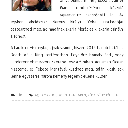
Univerzumba is. Méghozzá a
James
Wan
rendezésében készülő
Aquaman-re szerződött le. Az
egykori akciósztár Nereus királyt, Xebel uralkodóját
testesítheti meg, aki magának akarja Merát és ki akarja csinálni
a főhőst.
A karakter viszonylag újnak számít, hiszen 2013-ban debütált a
Death of a King történetben. Egyelőre homály fedi, hogy
Lundgrennek mekkora szerepe lesz a filmben. Aquaman Ocean
Masterrel és Fekete Mantával küzdhet meg, talán kicsit sok
lenne egyszerre három kemény legényt ellene küldeni.
HÍR
AQUAMAN
,
DC
,
DOLPH LUNDGREN
,
KÉPREGÉNYBŐL FILM