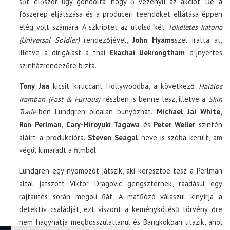
sőt először úgy gondolta, hogy ő vezényli az akciót. De a
főszerep eljátszása és a produceri teendőket ellátása éppen
elég volt számára. A szkriptet az utolsó két
Tökéletes katona
(Universal Soldier)
rendezőjével,
John Hyams
szel íratta át,
illetve a dirigálást a thai
Ekachai Uekrongtham
díjnyertes
színházrendezőre bízta.
Tony Jaa
kicsit kiruccant Hollywoodba, a következő
Halálos
iramban (Fast & Furious)
részben is benne lesz, illetve a
Skin
Trade
-ben Lundgren oldalán bunyózhat.
Michael Jai White,
Ron Perlman, Cary-Hiroyuki Tagawa
és
Peter Weller
szintén
aláírt a produkcióra.
Steven Seagal
neve is szóba került, ám
végül kimaradt a filmből.
Lundgren egy nyomozót játszik, aki keresztbe tesz a Perlman
által játszott Viktor Dragovic gengszternek, ráadásul egy
rajtaütés során megöli fiát. A maffiózó válaszul kinyírja a
detektív családját, ezt viszont a keménykötésű törvény őre
nem hagyhatja megbosszulatlanul és Bangkokban utazik, ahol