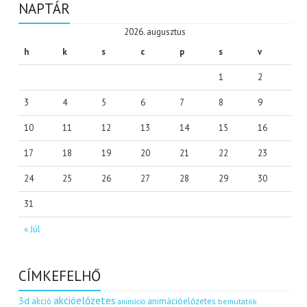
NAPTÁR
2026. augusztus
h
k
s
c
p
s
v
1
2
3
4
5
6
7
8
9
10
11
12
13
14
15
16
17
18
19
20
21
22
23
24
25
26
27
28
29
30
31
« Júl
CÍMKEFELHŐ
akcióelőzetes
3d
akció
animációelőzetes
bemutatók
animáció