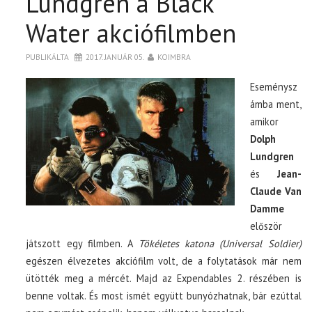
Lundgren a Black
Water akciófilmben
PUBLIKÁLTA
2017. JANUÁR 05.
KOIMBRA
Eseménysz
ámba ment,
amikor
Dolph
Lundgren
és
Jean-
Claude Van
Damme
először
játszott egy filmben. A
Tökéletes katona (Universal Soldier)
egészen élvezetes akciófilm volt, de a folytatások már nem
ütötték meg a mércét. Majd az Expendables 2. részében is
benne voltak. És most ismét együtt bunyózhatnak, bár ezúttal