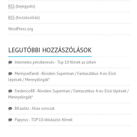
RSS
(bejegyzés)
RSS
(hozzászólás)
WordPress.org
LEGUTÓBBI HOZZÁSZÓLÁSOK
Internetes pénzkeresés
-
Top 10 filmek az űrben
Memyselfandi
-
Röviden: Superman / Fantasztikus 4-es: Első
lépések / Mennydörgők*
Frederico88
-
Röviden: Superman / Fantasztikus 4-es: Első lépések /
Mennydörgők*
BKaulitz
-
Alias sorozat
Papyrus
-
TOP 10 időutazós filmek