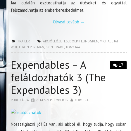
Jaa oldalán osztogathatja az ütéseket és egyúttal
felszámolhatja az emberkereskedelmet.
Olvasd tovább
→
TRAILER
AKCIÓELŐZETES
,
DOLPH LUNDGREN
,
MICHAEL JAI
WHITE
,
RON PERLMAN
,
SKIN TRADE
,
TONY JAA
Expendables – A
17
feláldozhatók 3 (The
Expendables 3)
PUBLIKÁLTA
2014. SZEPTEMBER 02.
KOIMBRA
Nosztalgiázni jó! És van, aki abból él, hogy tudja, hogy sokan