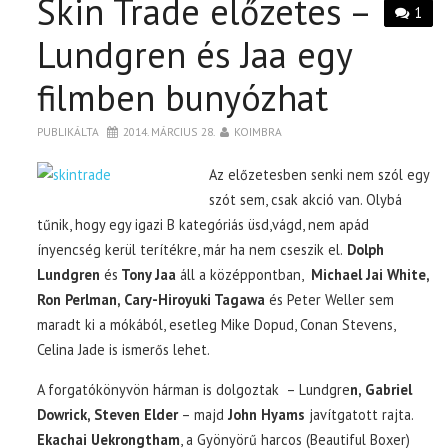
Skin Trade előzetes –
1
Lundgren és Jaa egy
filmben bunyózhat
PUBLIKÁLTA
2014. MÁRCIUS 28.
KOIMBRA
Az előzetesben senki nem szól egy
szót sem, csak akció van. Olybá
tűnik, hogy egy igazi B kategóriás üsd,vágd, nem apád
ínyencség kerül terítékre, már ha nem cseszik el.
Dolph
Lundgren
és
Tony Jaa
áll a középpontban,
Michael Jai White,
Ron Perlman, Cary-Hiroyuki Tagawa
és Peter Weller sem
maradt ki a mókából, esetleg Mike Dopud, Conan Stevens,
Celina Jade is ismerős lehet.
A forgatókönyvön hárman is dolgoztak – Lundgre
n, Gabriel
Dowrick, Steven Elder
– majd
John Hyams
javítgatott rajta.
Ekachai Uekrongtham
, a Gyönyörű harcos (Beautiful Boxer)