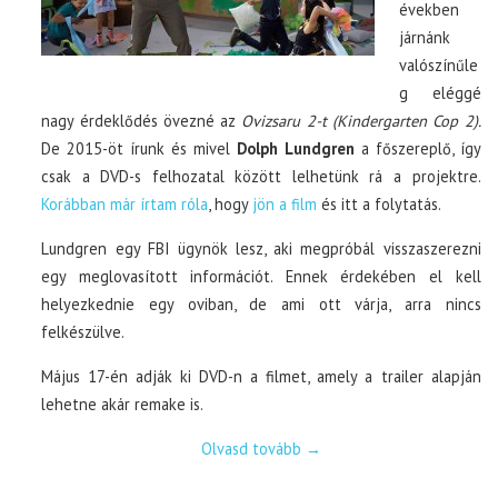
években
járnánk
valószínűle
g eléggé
nagy érdeklődés övezné az
Ovizsaru 2-t (Kindergarten Cop 2).
De 2015-öt írunk és mivel
Dolph Lundgren
a főszereplő, így
csak a DVD-s felhozatal között lelhetünk rá a projektre.
Korábban már írtam róla
, hogy
jön a film
és itt a folytatás.
Lundgren egy FBI ügynök lesz, aki megpróbál visszaszerezni
egy meglovasított információt. Ennek érdekében el kell
helyezkednie egy oviban, de ami ott várja, arra nincs
felkészülve.
Május 17-én adják ki DVD-n a filmet, amely a trailer alapján
lehetne akár remake is.
Olvasd tovább
→