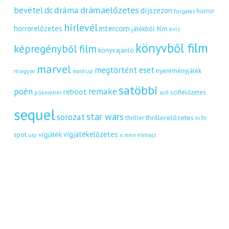
dráma
drámaelőzetes
bevétel
dc
díjszezon
horror
forgatás
hírlevél
intercom
horrorelőzetes
játékból film
kvíz
könyvből film
képregényből film
könyvajánló
marvel
megtörtént eset
nyereményjáték
magyar
mashup
satöbbi
remake
poén
reboot
scifielőzetes
pókember
scifi
sequel
star wars
sorozat
thrillerelőzetes
thriller
tv
tv
vígjátékelőzetes
vígjáték
spot
uip
x men
életrajz