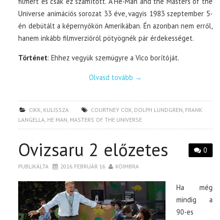
filmért és csak ez számított. A He-Man and the Masters of the
Universe animációs sorozat 33 éve, vagyis 1983 szeptember 5-
én debütált a képernyőkön Amerikában. Én azonban nem erről,
hanem inkább filmverzióról pötyögnék pár érdekességet.
Történet
: Ehhez vegyük szemügyre a Vico borítóját.
Olvasd tovább
→
CIKK
,
KULISSZA
COURTNEY COX
,
DOLPH LUNDGREN
,
FRANK
LANGELLA
,
HE MAN
,
MASTERS OF THE UNIVERSE
Ovizsaru 2 előzetes
0
PUBLIKÁLTA
2016. FEBRUÁR 16.
KOIMBRA
Ha még
mindig a
90-es