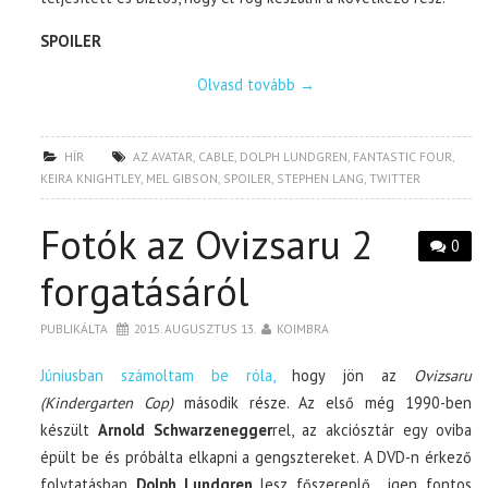
SPOILER
Olvasd tovább
→
HÍR
AZ AVATAR
,
CABLE
,
DOLPH LUNDGREN
,
FANTASTIC FOUR
,
KEIRA KNIGHTLEY
,
MEL GIBSON
,
SPOILER
,
STEPHEN LANG
,
TWITTER
Fotók az Ovizsaru 2
0
forgatásáról
PUBLIKÁLTA
2015. AUGUSZTUS 13.
KOIMBRA
Júniusban számoltam be róla,
hogy jön az
Ovizsaru
(Kindergarten Cop)
második része. Az első még 1990-ben
készült
Arnold Schwarzenegger
rel, az akciósztár egy oviba
épült be és próbálta elkapni a gengsztereket. A DVD-n érkező
folytatásban
Dolph Lundgren
lesz főszereplő, igen fontos