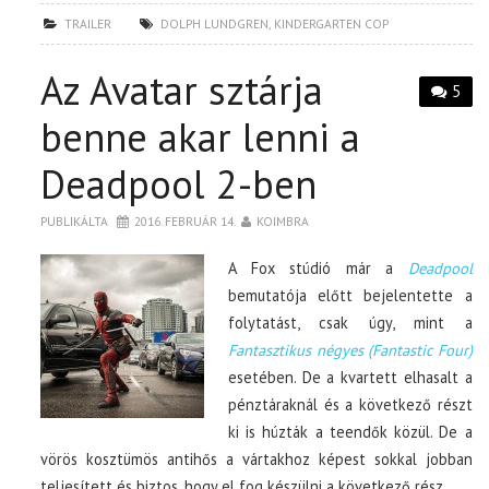
TRAILER
DOLPH LUNDGREN
,
KINDERGARTEN COP
Az Avatar sztárja
5
benne akar lenni a
Deadpool 2-ben
PUBLIKÁLTA
2016. FEBRUÁR 14.
KOIMBRA
A Fox stúdió már a
Deadpool
bemutatója előtt bejelentette a
folytatást, csak úgy, mint a
Fantasztikus négyes (Fantastic Four)
esetében. De a kvartett elhasalt a
pénztáraknál és a következő részt
ki is húzták a teendők közül. De a
vörös kosztümös antihős a vártakhoz képest sokkal jobban
teljesített és biztos, hogy el fog készülni a következő rész.