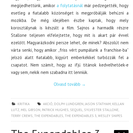
megijedhettünk, amikor
a folytatásnál
már pedzegették, hogy
esetleg a fiatalabb közönséget is megpróbálják behúzni a
mozikba. De még idejében észbe kaptak, hogy mely
korosztálynak is készült a film. Sajnos a harmadik részre
Stallone teljesen elfelejtette, hogy mit is akart pár évvel
ezelőtt. Magyarázkodni persze lehet, de minek? Abszolút nem
várta senki, hogy amikor „friss vért pumpálunk a franchise-ba”
jelszó alatt fiatalabb, kigyúrt emberkékkel turbózzák fel a
csapatot. Nem számít, hogy az ifjú titánok kedvelhetőek-e
vagy sem, nekik nem szabadna itt lenniük.
Olvasd tovább
→
KRITIKA
AKCIÓ
,
DOLPH LUNDGREN
,
JASON STATHAM
,
KELLAN
LUTZ
,
MEL GIBSON
,
PATRICK HUGHES
,
SEQUEL
,
SYLVESTER STALLONE
,
TERRY CREWS
,
THE EXPENDABLES
,
THE EXPENDABLES 3
,
WESLEY SNIPES