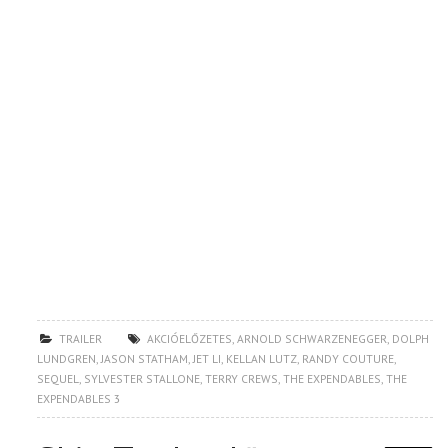
TRAILER
AKCIÓELŐZETES
,
ARNOLD SCHWARZENEGGER
,
DOLPH
LUNDGREN
,
JASON STATHAM
,
JET LI
,
KELLAN LUTZ
,
RANDY COUTURE
,
SEQUEL
,
SYLVESTER STALLONE
,
TERRY CREWS
,
THE EXPENDABLES
,
THE
EXPENDABLES 3