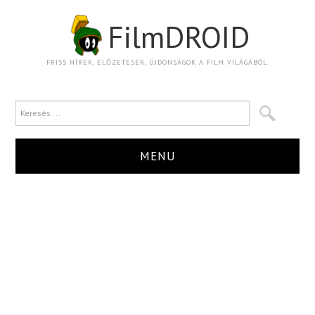
FilmDROID
FRISS HÍREK, ELŐZETESEK, ÚJDONSÁGOK A FILM VILÁGÁBÓL.
MENU
HÍR
TRAILER
KRITIKA
BOXOFFICE