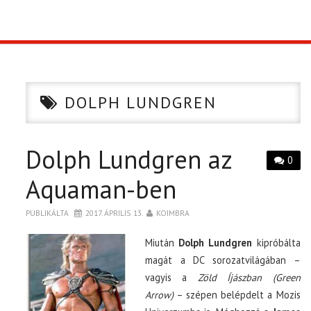
TOP10
KULISSZA
DOLPH LUNDGREN
CIKK
Dolph Lundgren az
PÓLÓ RENDELÉS
0
Aquaman-ben
PUBLIKÁLTA
2017. ÁPRILIS 13.
KOIMBRA
Miután
Dolph Lundgren
kipróbálta
magát a DC sorozatvilágában –
vagyis a
Zöld Íjászban (Green
Arrow)
– szépen belépdelt a Mozis