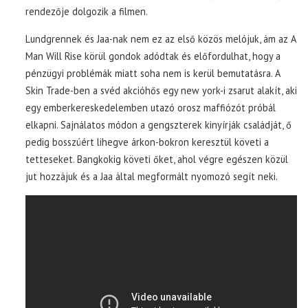
rendezője dolgozik a filmen.
Lundgrennek és Jaa-nak nem ez az első közös melójuk, ám az A
Man Will Rise körül gondok adódtak és előfordulhat, hogy a
pénzügyi problémák miatt soha nem is kerül bemutatásra. A
Skin Trade-ben a svéd akcióhős egy new york-i zsarut alakít, aki
egy emberkereskedelemben utazó orosz maffiózót próbál
elkapni. Sajnálatos módon a gengszterek kinyírják családját, ő
pedig bosszúért lihegve árkon-bokron keresztül követi a
tetteseket. Bangkokig követi őket, ahol végre egészen közül
jut hozzájuk és a Jaa által megformált nyomozó segít neki.