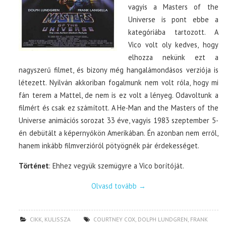
vagyis a Masters of the
Universe is pont ebbe a
kategóriába tartozott. A
Vico volt oly kedves, hogy
elhozza nekünk ezt a
nagyszerű filmet, és bizony még hangalámondásos verziója is
létezett. Nyilván akkoriban fogalmunk nem volt róla, hogy mi
fán terem a Mattel, de nem is ez volt a lényeg. Odavoltunk a
filmért és csak ez számított. A He-Man and the Masters of the
Universe animációs sorozat 33 éve, vagyis 1983 szeptember 5-
én debütált a képernyőkön Amerikában. Én azonban nem erről,
hanem inkább filmverzióról pötyögnék pár érdekességet.
Történet
: Ehhez vegyük szemügyre a Vico borítóját.
Olvasd tovább
→
CIKK
,
KULISSZA
COURTNEY COX
,
DOLPH LUNDGREN
,
FRANK