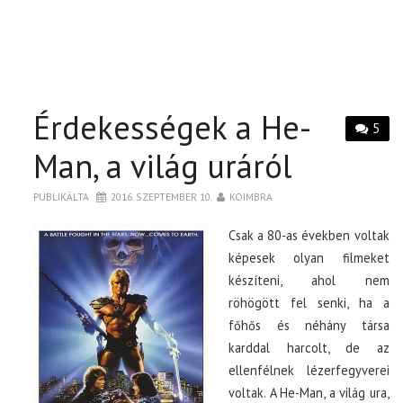
Érdekességek a He-
5
Man, a világ uráról
PUBLIKÁLTA
2016. SZEPTEMBER 10.
KOIMBRA
Csak a 80-as években voltak
képesek olyan filmeket
készíteni, ahol nem
röhögött fel senki, ha a
főhős és néhány társa
karddal harcolt, de az
ellenfélnek lézerfegyverei
voltak. A He-Man, a világ ura,