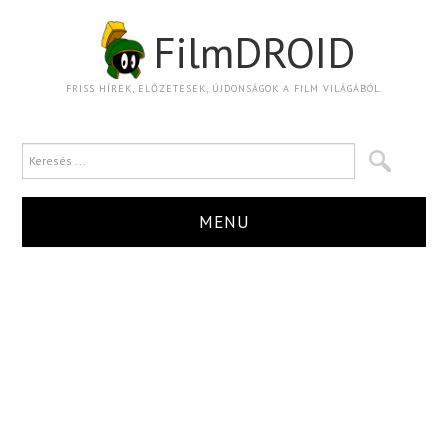
FilmDROID
FRISS HÍREK, ELŐZETESEK, ÚJDONSÁGOK A FILM VILÁGÁBÓL.
MENU
HÍR
TRAILER
KRITIKA
BOXOFFICE