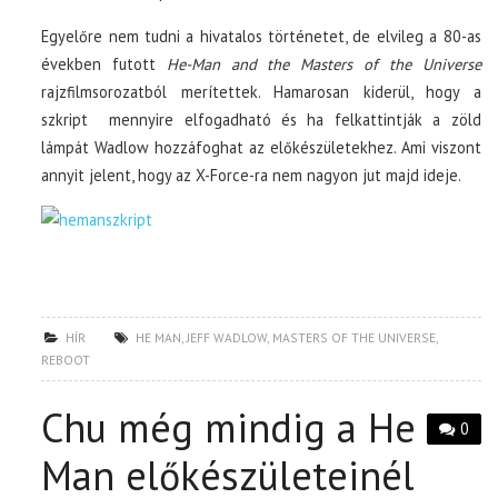
Egyelőre nem tudni a hivatalos történetet, de elvileg a 80-as
években futott
He-Man and the Masters of the Universe
rajzfilmsorozatból merítettek. Hamarosan kiderül, hogy a
szkript mennyire elfogadható és ha felkattintják a zöld
lámpát Wadlow hozzáfoghat az előkészületekhez. Ami viszont
annyit jelent, hogy az X-Force-ra nem nagyon jut majd ideje.
HÍR
HE MAN
,
JEFF WADLOW
,
MASTERS OF THE UNIVERSE
,
REBOOT
Chu még mindig a He
0
Man előkészületeinél