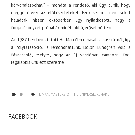
körvonalazódhat.” – mondta a rendező, aki úgy tűnik, hogy
eléggé élvezi az előkészületeket. Ezek szerint nem sokat
haladtak, hiszen októberben úgy nyilatkozott, hogy a
forgatókönyvet próbálják minél jobbá, erősebbé tenni.
Az 1987-ben bemutatott He Man film elhasalt a kasszáknál, így
a folytatásokról is lemondhattunk. Dolph Lundgren volt a
főszereplő, esélyes, hogy az új verzióban cameozni fog,
legalábbis Chu ezt szeretné.
HÍR
HE MAN
,
MASTERS OF THE UNIVERSE
,
REMAKE
FACEBOOK