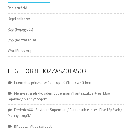
Regisztráció
Bejelentkezés
RSS
(bejegyzés)
RSS
(hozzászólás)
WordPress.org
LEGUTÓBBI HOZZÁSZÓLÁSOK
Internetes pénzkeresés
-
Top 10 filmek az űrben
Memyselfandi
-
Röviden: Superman / Fantasztikus 4-es: Első
lépések / Mennydörgők*
Frederico88
-
Röviden: Superman / Fantasztikus 4-es: Első lépések /
Mennydörgők*
BKaulitz
-
Alias sorozat