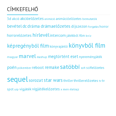
CÍMKEFELHŐ
akcióelőzetes
3d
akció
animációelőzetes
bemutatók
animáció
dráma
drámaelőzetes
bevétel
dc
díjszezon
horror
forgatás
hírlevél
intercom
horrorelőzetes
játékból film
kvíz
könyvből film
képregényből film
könyvajánló
marvel
megtörtént eset
nyereményjáték
magyar
mashup
satöbbi
remake
poén
reboot
scifielőzetes
pókember
scifi
sequel
star wars
sorozat
thrillerelőzetes
thriller
tv
tv
vígjátékelőzetes
vígjáték
spot
uip
x men
életrajz