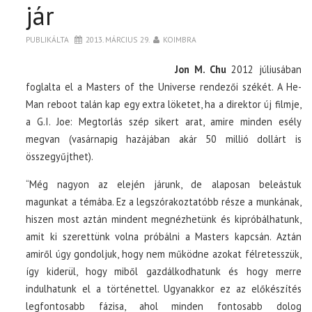
jár
PUBLIKÁLTA
2013. MÁRCIUS 29.
KOIMBRA
Jon M. Chu
2012 júliusában
foglalta el a Masters of the Universe rendezői székét. A He-
Man reboot talán kap egy extra löketet, ha a direktor új filmje,
a G.I. Joe: Megtorlás szép sikert arat, amire minden esély
megvan (vasárnapig hazájában akár 50 millió dollárt is
összegyűjthet).
“Még nagyon az elején járunk, de alaposan beleástuk
magunkat a témába. Ez a legszórakoztatóbb része a munkának,
hiszen most aztán mindent megnézhetünk és kipróbálhatunk,
amit ki szerettünk volna próbálni a Masters kapcsán. Aztán
amiről úgy gondoljuk, hogy nem működne azokat félretesszük,
így kiderül, hogy miből gazdálkodhatunk és hogy merre
indulhatunk el a történettel. Ugyanakkor ez az előkészítés
legfontosabb fázisa, ahol minden fontosabb dolog