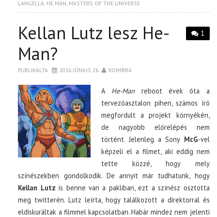
LANGELLA
,
HE MAN
,
MASTERS OF THE UNIVERSE
Kellan Lutz lesz He-
1
Man?
PUBLIKÁLTA
2016. JÚNIUS 26.
KOIMBRA
A
He-Man
reboot évek óta a
tervezőasztalon pihen, számos író
megfordult a projekt környékén,
de nagyobb előrelépés nem
történt. Jelenleg a Sony
McG
-vel
képzeli el a filmet, aki eddig nem
tette közzé, hogy mely
színészekben gondolkodik. De annyit már tudhatunk, hogy
Kellan Lutz
is benne van a pakliban, ezt a színész osztotta
meg twitterén. Lutz leírta, hogy találkozott a direktorral és
eldiskuráltak a filmmel kapcsolatban. Habár mindez nem jelenti