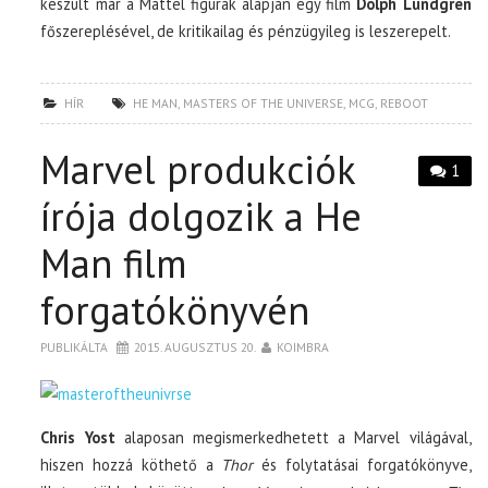
készült már a Mattel figurák alapján egy film
Dolph Lundgren
főszereplésével, de kritikailag és pénzügyileg is leszerepelt.
HÍR
HE MAN
,
MASTERS OF THE UNIVERSE
,
MCG
,
REBOOT
Marvel produkciók
1
írója dolgozik a He
Man film
forgatókönyvén
PUBLIKÁLTA
2015. AUGUSZTUS 20.
KOIMBRA
Chris Yost
alaposan megismerkedhetett a Marvel világával,
hiszen hozzá köthető a
Thor
és folytatásai forgatókönyve,