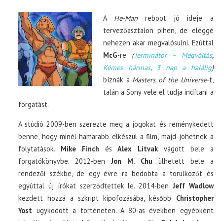
A
He-Man
reboot jó ideje a
tervezőasztalon pihen, de eléggé
nehezen akar megvalósulni. Ezúttal
McG
-re
(
Terminátor – Megváltás
,
Kémes hármas
,
3 nap a halálig
)
bíznák a
Masters of the Universe
-t,
talán a Sony vele el tudja indítani a
forgatást.
A stúdió 2009-ben szerezte meg a jogokat és reménykedett
benne, hogy minél hamarabb elkészül a film, majd jöhetnek a
folytatások.
Mike Finch
és
Alex Litvak
vágott bele a
forgatókönyvbe. 2012-ben
Jon M. Chu
ülhetett bele a
rendezői székbe, de egy évre rá bedobta a törülközőt és
egyúttal új írókat szerződtettek le. 2014-ben
Jeff Wadlow
kezdett hozzá a szkript kipofozásába, később
Christopher
Yost
ügyködött a történeten. A 80-as években egyébként