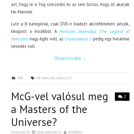
azt, hogy le is fog szerződni és az sem biztos, hogy őt akarják
He-Mannek.
Lutz a B kategóriás, csak DVD-n kiadott akciófilmeken játszik,
kikopott a mozikból. A
Herkules legendája (The Legend of
Hercules)
nagy égés volt, az
Expendables 3
pedig egy hatalmas
tévedés volt.
Olvasd tovább
→
HÍR
HE MAN
,
KELLAN LUTZ
McG-vel valósul meg
2
a Masters of the
Universe?
PUBLIKÁLTA
2016. JANUÁR 22.
KOIMBRA