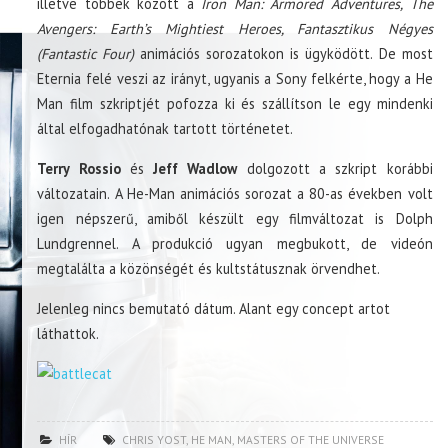
illetve többek között a
Iron Man: Armored Adventures, The
Avengers: Earth’s Mightiest Heroes, Fantasztikus Négyes
(Fantastic Four)
animációs sorozatokon is ügyködött. De most
Eternia felé veszi az irányt, ugyanis a Sony felkérte, hogy a He
Man film szkriptjét pofozza ki és szállítson le egy mindenki
által elfogadhatónak tartott történetet.
Terry Rossio
és
Jeff Wadlow
dolgozott a szkript korábbi
változatain. A He-Man animációs sorozat a 80-as években volt
igen népszerű, amiből készült egy filmváltozat is Dolph
Lundgrennel. A produkció ugyan megbukott, de videón
megtalálta a közönségét és kultstátusznak örvendhet.
Jelenleg nincs bemutató dátum. Alant egy concept artot
láthattok.
HÍR
CHRIS YOST
,
HE MAN
,
MASTERS OF THE UNIVERSE