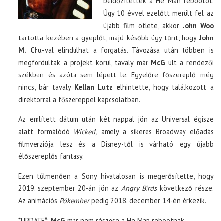
beidőzítették a He Man rebootot.
Úgy 10 évvel ezelőtt merült fel az
újabb film ötlete, akkor
John Woo
tartotta kezében a gyeplőt, majd később úgy tűnt, hogy
John
M. Chu-
val elindulhat a forgatás. Távozása után többen is
megfordultak a projekt körül, tavaly már
McG
ült a rendezői
székben és azóta sem lépett le. Egyelőre főszereplő még
nincs, bár tavaly
Kellan Lutz e
lhintette, hogy találkozott a
direktorral a főszereppel kapcsolatban.
Az említett dátum után két nappal jön az Universal égisze
alatt formálódó
Wicked,
amely a sikeres Broadway előadás
filmverziója lesz és a Disney-től is várható egy újabb
élőszereplős fantasy.
Ezen túlmenően a Sony hivatalosan is megerősítette, hogy
2019. szeptember 20-án jön az
Angry Birds
következő része.
Az animációs
Pókember
pedig 2018. december 14-én érkezik.
*UPDATE*:
McG
már nem részese a He Man rebootnak.