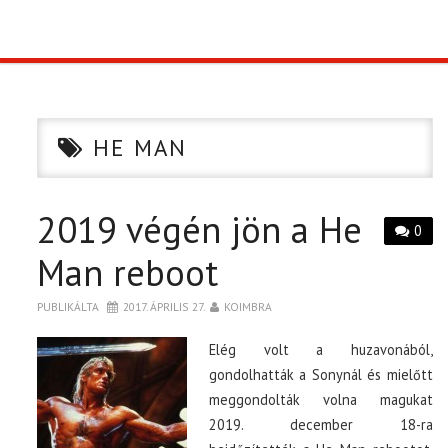
TOP10
KULISSZA
HE MAN
CIKK
2019 végén jön a He
PÓLÓ RENDELÉS
0
Man reboot
PUBLIKÁLTA
2017. ÁPRILIS 27.
KOIMBRA
Elég volt a huzavonából,
gondolhatták a Sonynál és mielőtt
meggondolták volna magukat
2019. december 18-ra