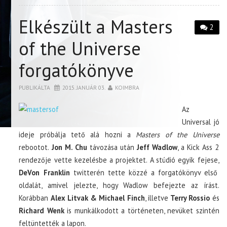
Elkészült a Masters
2
of the Universe
forgatókönyve
PUBLIKÁLTA
2015. JANUÁR 03.
KOIMBRA
Az
Universal jó
ideje próbálja tető alá hozni a
Masters of the Universe
rebootot.
Jon M. Chu
távozása után
Jeff Wadlow
, a Kick Ass 2
rendezője vette kezelésbe a projektet. A stúdió egyik fejese,
DeVon Franklin
twitterén tette közzé a forgatókönyv első
oldalát, amivel jelezte, hogy Wadlow befejezte az írást.
Korábban
Alex Litvak & Michael Finch
, illetve
Terry Rossio
és
Richard Wenk
is munkálkodott a történeten, nevüket szintén
feltüntették a lapon.