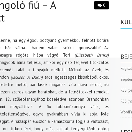
ngoló fiú – A
0
t
KÜL
lenne, ha egy égből pottyant gyermekből felnőtt korára
m hős válna… hanem valami sokkal gonoszabb? Az
yaságra régóta hiába vágyó Tori
(Elizabeth Banks)
BEJ
nagyobb álma teljesül, amikor egy nap férjével titokzatos
Regisz
csemőt talál a tanyájuk mellett. Múlnak az évek, és
andon
(Jackson A. Dunn)
erős, egészséges kisbabából okos,
Bejele
retetre méltó, bár kissé magának való fiúvá serdül, aki
RSS
(b
ezen szerez ugyan barátokat, de a felnőttekkel remekül
ön. 12. születésnapjához közeledve azonban Brandonban
RSS
(h
lami megváltozik. A fiú lobbanékonnyá válik, és
WordPr
zteletlenségével egyre gyakrabban vívja ki apja, Kyle
agját. A házaspár először a kamaszkorra fogja a változást,
Tori titkon érzi, hogy más, sokkal fenyegetőbb dolog