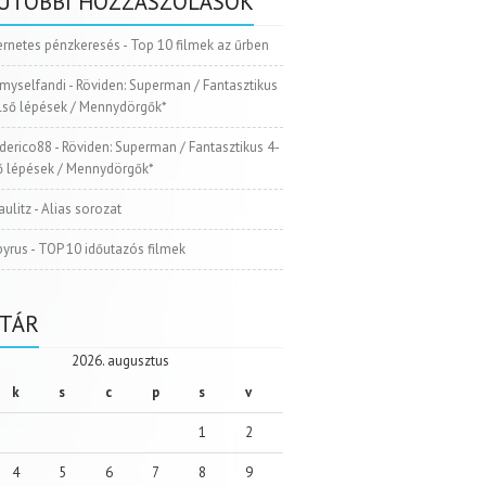
UTÓBBI HOZZÁSZÓLÁSOK
ernetes pénzkeresés
-
Top 10 filmek az űrben
myselfandi
-
Röviden: Superman / Fantasztikus
Első lépések / Mennydörgők*
ederico88
-
Röviden: Superman / Fantasztikus 4-
ső lépések / Mennydörgők*
aulitz
-
Alias sorozat
pyrus
-
TOP 10 időutazós filmek
TÁR
2026. augusztus
k
s
c
p
s
v
1
2
4
5
6
7
8
9