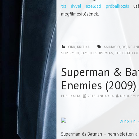
tíz évvel ezelőtti próbálkozás
utá
megfilmesítésének.
CIKK
,
KRITIKA
ANIMÁCIÓ
,
DC
,
DC AN
SUPERMEN
,
SAM LIU
,
SUPERMAN
,
THE DEATH O
Superman & Bat
Enemies (2009) 
PUBLIKÁLTA
2018. JANUÁR 14.
NIKODEMU
Superman és Batman – nem véletlen a s