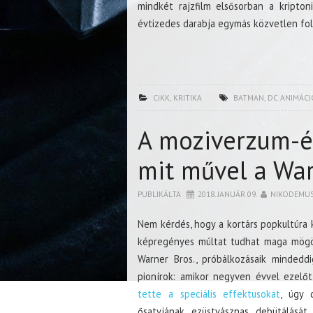
mindkét rajzfilm elsősorban a kripton
évtizedes darabja egymás közvetlen fol
CIKK
,
KRITIKA
BATMAN
,
DC ANIMÁCI
A moziverzum-ép
mit művel a Wa
PUBLIKÁLTA
2018. JANUÁR 09.
NIKODEMU
Nem kérdés, hogy a kortárs popkultúra
képregényes múltat tudhat maga mögöt
Warner Bros., próbálkozásaik mindeddi
pionírok: amikor negyven évvel ezelőt
tette a speciális effektusokat
, úgy 
ősatyjának ezüstvásznas debütálását