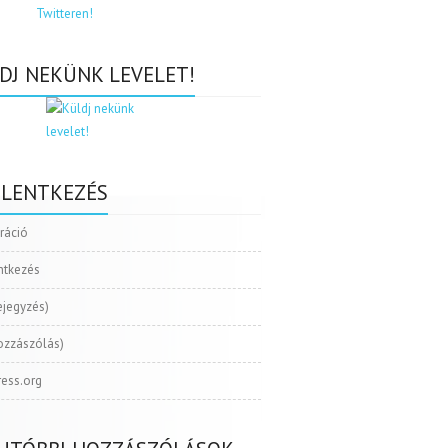
DJ NEKÜNK LEVELET!
ELENTKEZÉS
tráció
ntkezés
ejegyzés)
ozzászólás)
ess.org