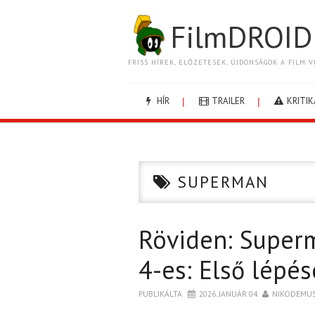
FilmDROID
FRISS HÍREK, ELŐZETESEK, ÚJDONSÁGOK A FILM V
HÍR
TRAILER
KRITIK
SUPERMAN
Röviden: Superm
4-es: Első lépé
PUBLIKÁLTA
2026. JANUÁR 04.
NIKODEMU