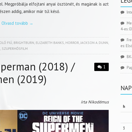
LEG
l. Megpróbálja elfojtani anyai ösztönét, és magának is azt
szen addig, amikor már túl késő.
Int
Olvasd tovább
→
Me
4-es: 
Fr
OLÓ FIÚ
,
BRIGHTBURN
,
ELIZABETH BANKS
,
HORROR
,
JACKSON A. DUNN
,
es: El
N
,
SZUPERHŐSFILM
BK
uperman (2018) /
1
Pa
men (2019)
NAP
írta Nikodémus
h
3