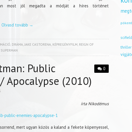
kön
n most jól megadta a módját a híres történet
megt
pókem
Olvasd tovább
→
scifiel
IMÁCIÓ
,
DRÁMA
,
JAKE CASTORENA
,
KÉPREGÉNYFILM
,
REIGN OF
thriller
F SUPERMAN
vígjá
man: Public
0
/ Apocalypse (2010)
S
írta Nikodémus
orrend, mert ugyan közös a kaland a fekete köpenyessel,