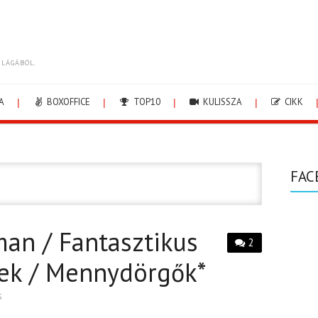
ILÁGÁBÓL.
A
BOXOFFICE
TOP10
KULISSZA
CIKK
FAC
an / Fantasztikus
2
sek / Mennydörgők*
S