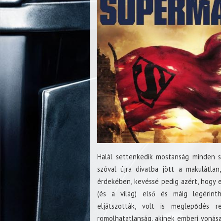
Halál settenkedik mostanság minden 
szóval újra divatba jött a makulátlan
érdekében, kevéssé pedig azért, hogy e
(és a világ) első és máig legérin
eljátszották, volt is meglepődés 
romolhatatlanság, akinek emberi vonás