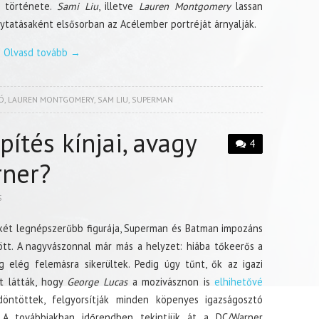
i története.
Sami Liu
, illetve
Lauren Montgomery
lassan
ytatásaként elsősorban az Acélember portréját árnyalják.
Olvasd tovább
→
Ó
,
LAUREN MONTGOMERY
,
SAM LIU
,
SUPERMAN
ítés kínjai, avagy
4
rner?
S
 két legnépszerűbb figurája, Superman és Batman impozáns
t. A nagyvászonnal már más a helyzet: hiába tőkeerős a
g elég felemásra sikerültek. Pedig úgy tűnt, ők az igazi
t látták, hogy
George Lucas
a mozivásznon is
elhihetővé
döntöttek, felgyorsítják minden köpenyes igazságosztó
. A továbbiakban időrendben tekintjük át a DC/Warner