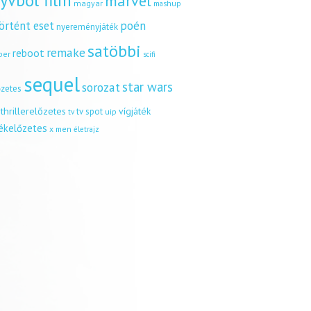
yvből film
marvel
magyar
mashup
örtént eset
poén
nyereményjáték
satöbbi
remake
reboot
ber
scifi
sequel
star wars
sorozat
őzetes
thrillerelőzetes
vígjáték
tv spot
uip
tv
tékelőzetes
x men
életrajz