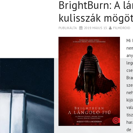
BrightBurn: A lá
kulisszák mögöt
PUBLIKÁLTA
2019. MÁJUS 13.
FILMDROID
Mi 
ne
an
leg
cse
Br
sze
neh
kij
va
tis
har
de 