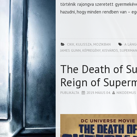
történik rajongva szeretett gyermekéve
hazudni, hogy minden rendben van – egé
CIKK
,
KULISSZA
,
MOZIKBAN
A LÁNG
JAMES GUNN
,
KÉPREGÉNY
,
KISVÁROS
,
SUPERMA
The Death of S
Reign of Super
PUBLIKÁLTA
2019. MÁJUS 04.
NIKODEMUS