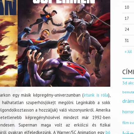
10
17
24
31
« Júl
CÍM
3d
akc
bemuta
sarkon egy másik képregény-univerzumban (
írtunk is róla
),
drám
, halhatatlan szuperhős(öke)t megölni. Leginkább a sokk
lgondolkoztasson a hozzá(juk) való viszonyunkról. Amerika
horro
thetetlenebb képregényhősével mindezt már 1992-ben
film
kv
rendesen. Superman maga volt az erkölcsi és fizikai
airól gyakran elfeledkezünk. A Warner/SC Animation egy
bő