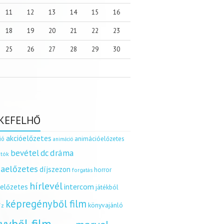
11
12
13
14
15
16
18
19
20
21
22
23
25
26
27
28
29
30
KEFELHŐ
akcióelőzetes
ió
animációelőzetes
animáció
dráma
bevétel
dc
tók
aelőzetes
díjszezon
horror
forgatás
hírlevél
intercom
relőzetes
játékból
képregényből film
könyvajánló
íz