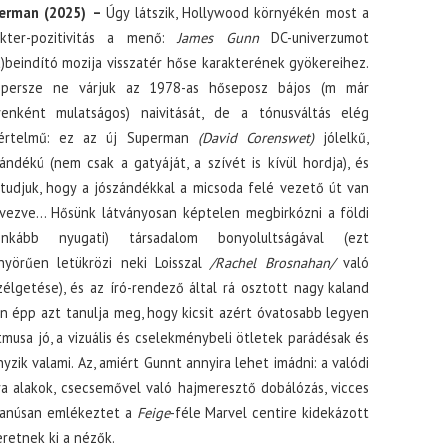
erman (2025)
–
Úgy látszik, Hollywood környékén most a
akter-pozitivitás a menő:
James Gunn
DC-univerzumot
a)beindító mozija visszatér hőse karakterének gyökereihez.
persze ne várjuk az 1978-as hőseposz bájos (m már
yenként mulatságos) naivitását, de a tónusváltás elég
értelmű: ez az új Superman
(David Corenswet)
jólelkű,
ándékú (nem csak a gatyáját, a szívét is kívül hordja), és
tudjuk, hogy a jószándékkal a micsoda felé vezető út van
övezve… Hősünk látványosan képtelen megbirkózni a földi
ginkább nyugati) társadalom bonyolultságával (ezt
nyörűen letükrözi neki Loisszal
/Rachel Brosnahan/
való
élgetése), és az író-rendező által rá osztott nagy kaland
n épp azt tanulja meg, hogy kicsit azért óvatosabb legyen
itmusa jó, a vizuális és cselekménybeli ötletek parádésak és
nyzik valami. Az, amiért Gunnt annyira lehet imádni: a valódi
ura alakok, csecsemővel való hajmeresztő dobálózás, vicces
gyanúsan emlékeztet a
Feige
-féle Marvel centire kidekázott
retnek ki a nézők.