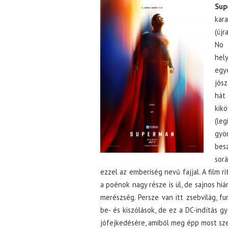
Sup
kar
(újr
No 
hel
egy
jósz
hát 
kik
(le
gyö
besz
sorá
ezzel az emberiség nevű fajjal. A film r
a poénok nagy része is ül, de sajnos hiá
merészség. Persze van itt zsebvilág, f
be- és kiszólások, de ez a DC-indítás 
jófejkedésére, amiből meg épp most sze