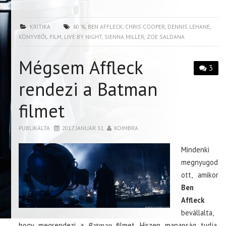
KRITIKA
60 %
,
BEN AFFLECK
,
CHRIS COOPER
,
DENNIS LEHANE
,
KÖNYVBŐL FILM
,
LIVE BY NIGHT
,
SIENNA MILLER
,
ZOE SALDANA
Mégsem Affleck
3
rendezi a Batman
filmet
PUBLIKÁLTA
2017. JANUÁR 31.
KOIMBRA
Mindenki
megnyugod
ott, amikor
Ben
Affleck
bevállalta,
hogy megrendezi a
Batman
filmet. Hiszen manapság tudja,