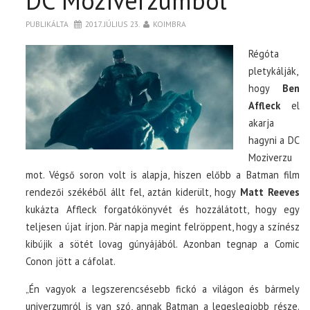
DC Moziverzumból
PUBLIKÁLTA
2017. JÚLIUS 23.
KOIMBRA
Régóta
pletykálják,
hogy
Ben
Affleck
el
akarja
hagyni a DC
Moziverzu
mot. Végső soron volt is alapja, hiszen előbb a Batman film
rendezői székéből állt fel, aztán kiderült, hogy
Matt Reeves
kukázta Affleck forgatókönyvét és hozzálátott, hogy egy
teljesen újat írjon. Pár napja megint felröppent, hogy a színész
kibújik a sötét lovag gúnyájából. Azonban tegnap a Comic
Conon jött a cáfolat.
„Én vagyok a legszerencsésebb fickó a világon és bármely
univerzumról is van szó, annak Batman a legeslegjobb része.