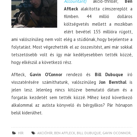
Accountant)
akció-thriller,
Ben
Affleck
alakította címszereplőt a
filmben. 44 millió dolláros
költségvetés mellett a mozikban
elért bevétel 155 millióra rúgott,
ami valószínűleg nem volt elég a stúdiónak, hogy bejelentse a
folytatást. Most végezhették el az összesítést, ami már sokkal
tetszetősebb volt és így már kedélyesebben tették közzé,
hogy elkészül a következő rész.
Affleck,
Gavin O’Connor
rendező és
Bill Dubuque
író
visszatérésére számíthatunk, valószínűleg
Jon Bernthal
is
jelen lesz. Jelenleg nincs kitűzve bemutató dátum és a
forgatás kezdetét sem tették közzé. Mihez kezd következő
alkalommal az autista könyvelő és bérgyilkos? Pár hónapon
belül kiderülhet.
HÍR
AKCIÓHÍR
,
BEN AFFLECK
,
BILL DUBUQUE
,
GAVIN OCONNOR
,