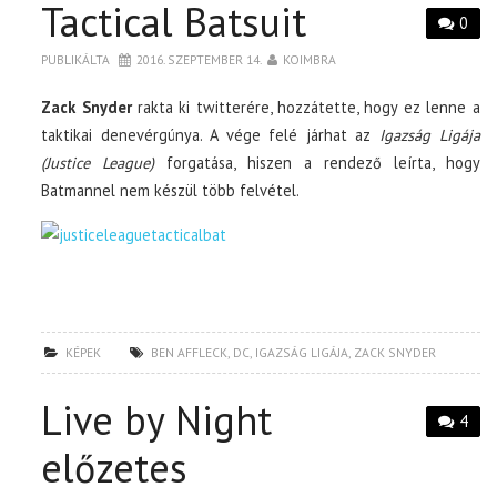
Tactical Batsuit
0
PUBLIKÁLTA
2016. SZEPTEMBER 14.
KOIMBRA
Zack Snyder
rakta ki twitterére, hozzátette, hogy ez lenne a
taktikai denevérgúnya. A vége felé járhat az
Igazság Ligája
(Justice League)
forgatása, hiszen a rendező leírta, hogy
Batmannel nem készül több felvétel.
KÉPEK
BEN AFFLECK
,
DC
,
IGAZSÁG LIGÁJA
,
ZACK SNYDER
Live by Night
4
előzetes