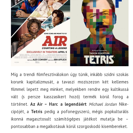
Míg a trendi filmfesztiválokon úgy tűnik, inkább szidni szokás
korunk kapitalizmusát, a tavaszi moziszezon két kellemes
filmmel lepett meg minket, melyekben rendre egy kultikussá
vált (s persze kasszasikert hozó) termék körül forog a
történet.
Az Air – Harc a legendáért
Michael Jordan
Nike-
cipőjét, a
Tetris
pedig a pofonegyszerű, mégis popkulturális
ikonná magasztosult számítógépes játékot mutatja be –
pontosabban a megalkotásuk körül szorgoskodó kisembereket.