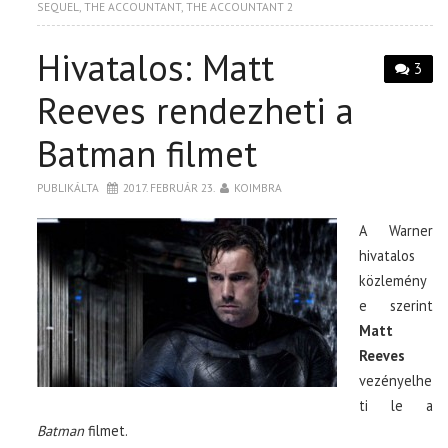
SEQUEL
,
THE ACCOUNTANT
,
THE ACCOUNTANT 2
Hivatalos: Matt
3
Reeves rendezheti a
Batman filmet
PUBLIKÁLTA
2017. FEBRUÁR 23.
KOIMBRA
A Warner
hivatalos
közlemény
e szerint
Matt
Reeves
vezényelhe
ti le a
Batman
filmet.