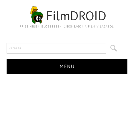
FilmDROID
FRISS HÍREK, ELŐZETESEK, ÚJDONSÁGOK A FILM VILÁGÁBÓL.
MENU
HÍR
TRAILER
KRITIKA
BOXOFFICE