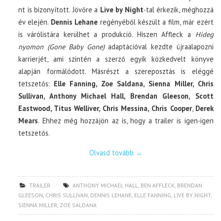
nt is bizonyított. Jövőre a
Live by Night
-tal érkezik, méghozzá
év elején.
Dennis Lehane
regényéből készült a film, már ezért
is várólistára kerülhet a produkció. Hiszen Affleck a
Hideg
nyomon (Gone Baby Gone)
adaptációval kezdte újraalapozni
karrierjét, ami szintén a szerző egyik közkedvelt könyve
alapján formálódott. Másrészt a szereposztás is eléggé
tetszetős:
Elle Fanning, Zoe Saldana, Sienna Miller, Chris
Sullivan, Anthony Michael Hall, Brendan Gleeson, Scott
Eastwood, Titus Welliver, Chris Messina, Chris Cooper
,
Derek
Mears
. Ehhez még hozzájön az is, hogy a trailer is igen-igen
tetszetős.
Olvasd tovább
→
TRAILER
ANTHONY MICHAEL HALL
,
BEN AFFLECK
,
BRENDAN
GLEESON
,
CHRIS SULLIVAN
,
DENNIS LEHANE
,
ELLE FANNING
,
LIVE BY NIGHT
,
SIENNA MILLER
,
ZOE SALDANA