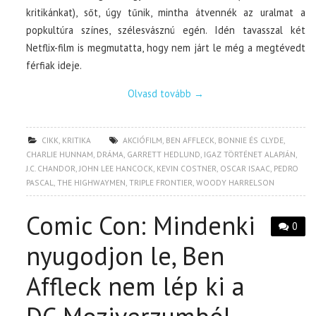
kritikánkat), sőt, úgy tűnik, mintha átvennék az uralmat a
popkultúra színes, szélesvásznú egén. Idén tavasszal két
Netflix-film is megmutatta, hogy nem járt le még a megtévedt
férfiak ideje.
Olvasd tovább
→
CIKK
,
KRITIKA
AKCIÓFILM
,
BEN AFFLECK
,
BONNIE ÉS CLYDE
,
CHARLIE HUNNAM
,
DRÁMA
,
GARRETT HEDLUND
,
IGAZ TÖRTÉNET ALAPJÁN
,
J.C. CHANDOR
,
JOHN LEE HANCOCK
,
KEVIN COSTNER
,
OSCAR ISAAC
,
PEDRO
PASCAL
,
THE HIGHWAYMEN
,
TRIPLE FRONTIER
,
WOODY HARRELSON
Comic Con: Mindenki
0
nyugodjon le, Ben
Affleck nem lép ki a