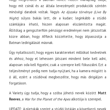
hogy mit csinál és az általa levezényelt produkciók szintén
minőségi darabok voltak. Vagyis
Az éjszaka törvénye (Live By
Night)
súlyos bukás lett, de a kudarc leginkább a stúdió
számlájára írható, hiszen alaposan elszámította magát.
Állítólag a gengszterfilm pénzügyi eredményei nem játszottak
közre abban, hogy Affleck közzétette, hogy átpasszolja a
Batman ledirigálását másnak.
Úgy nyilatkozott, hogy egyes karaktereket milliókat kedvelnek
és ahhoz, hogy el lehessen játszani mindent bele kell adni,
alaposan oda kell figyelni, csak a szerepre kell fókuszálni. Ezt a
teljesítményt pedig nem tudja nyújtani, ha a kamera mögött is
ő áll, ezért a stúdióval megbeszélte, hogy más dirigáljon a
forgatáson.
A Variety úgy tudja, hogy a szóba jöhető nevek között
Matt
Reeves
, a
War for the Planet of the Apes
alkotója is szerepel.
UPDATE: A pletykák szerint a stúdió listáján a következő nevek