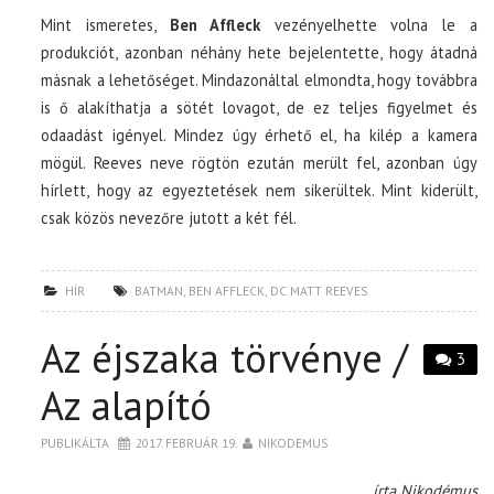
Mint ismeretes,
Ben Affleck
vezényelhette volna le a
produkciót, azonban néhány hete bejelentette, hogy átadná
másnak a lehetőséget. Mindazonáltal elmondta, hogy továbbra
is ő alakíthatja a sötét lovagot, de ez teljes figyelmet és
odaadást igényel. Mindez úgy érhető el, ha kilép a kamera
mögül. Reeves neve rögtön ezután merült fel, azonban úgy
hírlett, hogy az egyeztetések nem sikerültek. Mint kiderült,
csak közös nevezőre jutott a két fél.
HÍR
BATMAN
,
BEN AFFLECK
,
DC MATT REEVES
Az éjszaka törvénye /
3
Az alapító
PUBLIKÁLTA
2017. FEBRUÁR 19.
NIKODEMUS
írta Nikodémus