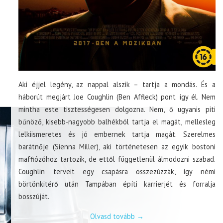
Aki éjjel legény, az nappal alszik – tartja a mondás. És a
háborút megjárt Joe Coughlin (Ben Affleck) pont így él. Nem
mintha este tisztességesen dolgozna. Nem, ő ugyanis piti
bűnöző, kisebb-nagyobb balhékból tartja el magát, mellesleg
lelkiismeretes és jó embernek tartja magát. Szerelmes
barátnője (Sienna Miller), aki történetesen az egyik bostoni
maffiózóhoz tartozik, de ettől függetlenül álmodozni szabad.
Coughlin terveit egy csapásra összezúzzák, így némi
börtönkitérő után Tampában építi karrierjét és forralja
bosszúját.
Olvasd tovább
→