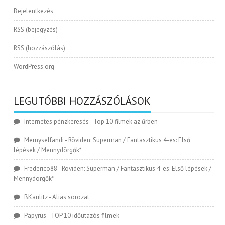
Bejelentkezés
RSS
(bejegyzés)
RSS
(hozzászólás)
WordPress.org
LEGUTÓBBI HOZZÁSZÓLÁSOK
Internetes pénzkeresés
-
Top 10 filmek az űrben
Memyselfandi
-
Röviden: Superman / Fantasztikus 4-es: Első
lépések / Mennydörgők*
Frederico88
-
Röviden: Superman / Fantasztikus 4-es: Első lépések /
Mennydörgők*
BKaulitz
-
Alias sorozat
Papyrus
-
TOP 10 időutazós filmek