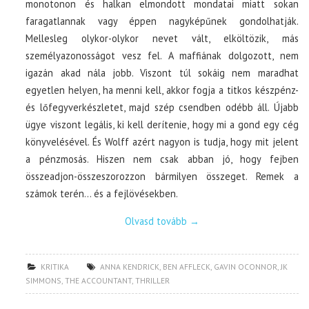
monotonon és halkan elmondott mondatai miatt sokan
faragatlannak vagy éppen nagyképűnek gondolhatják.
Mellesleg olykor-olykor nevet vált, elköltözik, más
személyazonosságot vesz fel. A maffiának dolgozott, nem
igazán akad nála jobb. Viszont túl sokáig nem maradhat
egyetlen helyen, ha menni kell, akkor fogja a titkos készpénz-
és lőfegyverkészletet, majd szép csendben odébb áll. Újabb
ügye viszont legális, ki kell derítenie, hogy mi a gond egy cég
könyvelésével. És Wolff azért nagyon is tudja, hogy mit jelent
a pénzmosás. Hiszen nem csak abban jó, hogy fejben
összeadjon-összeszorozzon bármilyen összeget. Remek a
számok terén… és a fejlövésekben.
Olvasd tovább
→
KRITIKA
ANNA KENDRICK
,
BEN AFFLECK
,
GAVIN OCONNOR
,
JK
SIMMONS
,
THE ACCOUNTANT
,
THRILLER