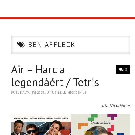
TOP10
KULISSZA
BEN AFFLECK
CIKK
Air – Harc a
PÓLÓ RENDELÉS
0
legendáért / Tetris
PUBLIKÁLTA
2023. JÚNIUS 11.
NIKODEMUS
írta Nikodémus