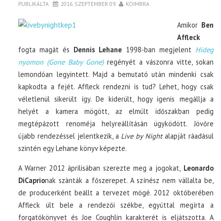
PUBLIKÁLTA
2016. SZEPTEMBER 09.
KOIMBRA
Amikor
Ben
Affleck
fogta magát és
Dennis Lehane
1998-ban megjelent
Hideg
nyomon (Gone Baby Gone)
regényét a vászonra vitte, sokan
lemondóan legyintett. Majd a bemutató után mindenki csak
kapkodta a fejét. Affleck rendezni is tud? Lehet, hogy csak
véletlenül sikerült így. De kiderült, hogy igenis megállja a
helyét a kamera mögött, az elmúlt időszakban pedig
megtépázott renoméja helyreállításán ügyködött. Jövőre
újabb rendezéssel jelentkezik, a
Live by Night
alapját ráadásul
szintén egy Lehane könyv képezte.
A Warner 2012 áprilisában szerezte meg a jogokat,
Leonardo
DiCaprio
nak szánták a főszerepet. A színész nem vállalta be,
de producerként beállt a tervezet mögé. 2012 októberében
Affleck ült bele a rendezői székbe, egyúttal megírta a
forgatókönyvet és Joe Coughlin karakterét is eljátszotta. A