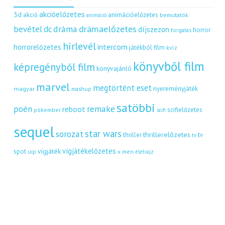
akcióelőzetes
3d
akció
animációelőzetes
bemutatók
animáció
dráma
drámaelőzetes
bevétel
dc
díjszezon
horror
forgatás
hírlevél
intercom
horrorelőzetes
játékból film
kvíz
könyvből film
képregényből film
könyvajánló
marvel
megtörtént eset
nyereményjáték
magyar
mashup
satöbbi
remake
poén
reboot
scifielőzetes
pókember
scifi
sequel
star wars
sorozat
thrillerelőzetes
thriller
tv
tv
vígjátékelőzetes
vígjáték
spot
uip
x men
életrajz