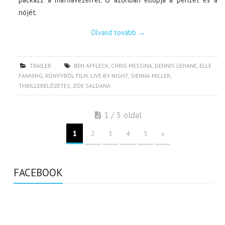
nőjét.
Olvasd tovább
→
TRAILER
BEN AFFLECK
,
CHRIS MESSINA
,
DENNIS LEHANE
,
ELLE
FANNING
,
KÖNYVBŐL FILM
,
LIVE BY NIGHT
,
SIENNA MILLER
,
THRILLERELŐZETES
,
ZOE SALDANA
1 / 5 oldal
1
2
3
4
5
»
FACEBOOK