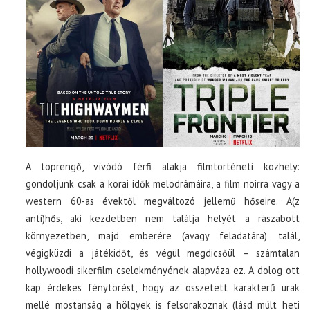
A töprengő, vívódó férfi alakja filmtörténeti közhely:
gondoljunk csak a korai idők melodrámáira, a film noirra vagy a
western 60-as évektől megváltozó jellemű hőseire. A(z
anti)hős, aki kezdetben nem találja helyét a rászabott
környezetben, majd emberére (avagy feladatára) talál,
végigküzdi a játékidőt, és végül megdicsőül – számtalan
hollywoodi sikerfilm cselekményének alapváza ez. A dolog ott
kap érdekes fénytörést, hogy az összetett karakterű urak
mellé mostanság a hölgyek is felsorakoznak (lásd múlt heti