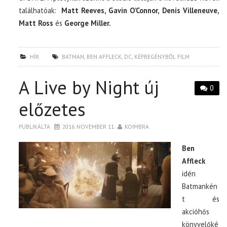
találhatóak:
Matt Reeves, Gavin O’Connor, Denis Villeneuve,
Matt Ross
és
George Miller.
HÍR
BATMAN
,
BEN AFFLECK
,
DC
,
KÉPREGÉNYBŐL FILM
A Live by Night új
0
előzetes
PUBLIKÁLTA
2016. NOVEMBER 11.
KOIMBRA
Ben
Affleck
idén
Batmankén
t és
akcióhős
könyvelőké