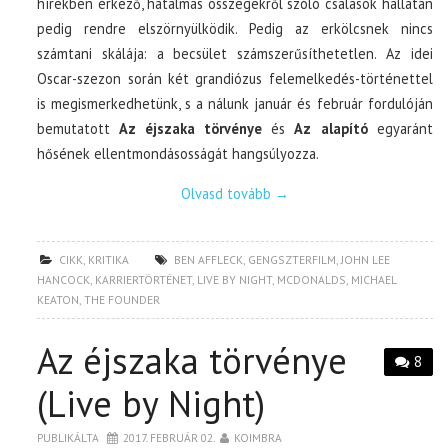
hírekben érkező, hatalmas összegekről szóló csalások hallatán
pedig rendre elszörnyülködik. Pedig az erkölcsnek nincs
számtani skálája: a becsület számszerűsíthetetlen. Az idei
Oscar-szezon során két grandiózus felemelkedés-történettel
is megismerkedhetünk, s a nálunk január és február fordulóján
bemutatott
Az éjszaka törvénye
és
Az alapító
egyaránt
hősének ellentmondásosságát hangsúlyozza.
Olvasd tovább
→
CIKK
,
KRITIKA
BEN AFFLECK
,
GENGSZTERFILM
,
JOHN LEE
HANCOCK
,
KARRIERTÖRTÉNET
,
LIVE BY NIGHT
,
MCDONALDS
,
MICHAEL
KEATON
,
THE FOUNDER
Az éjszaka törvénye
8
(Live by Night)
PUBLIKÁLTA
2017. FEBRUÁR 02.
KOIMBRA