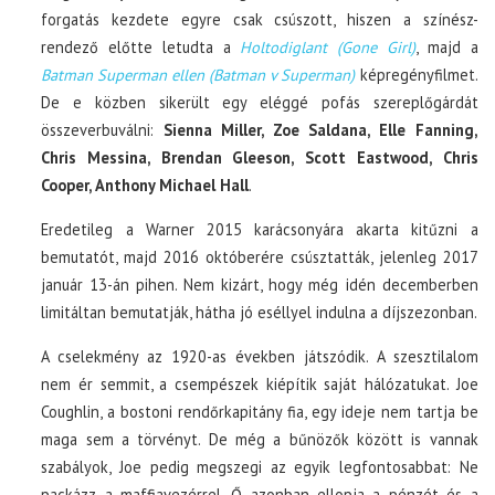
forgatás kezdete egyre csak csúszott, hiszen a színész-
rendező előtte letudta a
Holtodiglant (Gone Girl)
, majd a
Batman Superman ellen (Batman v Superman)
képregényfilmet.
De e közben sikerült egy eléggé pofás szereplőgárdát
összeverbuválni:
Sienna Miller, Zoe Saldana, Elle Fanning,
Chris Messina, Brendan Gleeson, Scott Eastwood, Chris
Cooper, Anthony Michael Hall
.
Eredetileg a Warner 2015 karácsonyára akarta kitűzni a
bemutatót, majd 2016 októberére csúsztatták, jelenleg 2017
január 13-án pihen. Nem kizárt, hogy még idén decemberben
limitáltan bemutatják, hátha jó eséllyel indulna a díjszezonban.
A cselekmény az 1920-as években játszódik. A szesztilalom
nem ér semmit, a csempészek kiépítik saját hálózatukat. Joe
Coughlin, a bostoni rendőrkapitány fia, egy ideje nem tartja be
maga sem a törvényt. De még a bűnözők között is vannak
szabályok, Joe pedig megszegi az egyik legfontosabbat: Ne
packázz a maffiavezérrel. Ő azonban ellopja a pénzét és a