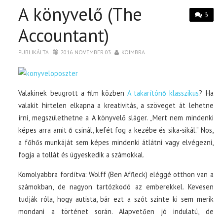
A könyvelő (The
3
Accountant)
PUBLIKÁLTA
2016. NOVEMBER 03.
KOIMBRA
Valakinek beugrott a film közben
A takarítónő klasszikus
? Ha
valakit hirtelen elkapna a kreativitás, a szöveget át lehetne
írni, megszülethetne a A könyvelő sláger. „Mert nem mindenki
képes arra amit ő csinál, kefét fog a kezébe és sika-sikál.” Nos,
a főhős munkáját sem képes mindenki átlátni vagy elvégezni,
fogja a tollát és ügyeskedik a számokkal.
Komolyabbra fordítva: Wolff (Ben Affleck) eléggé otthon van a
számokban, de nagyon tartózkodó az emberekkel. Kevesen
tudják róla, hogy autista, bár ezt a szót szinte ki sem merik
mondani a történet során. Alapvetően jó indulatú, de