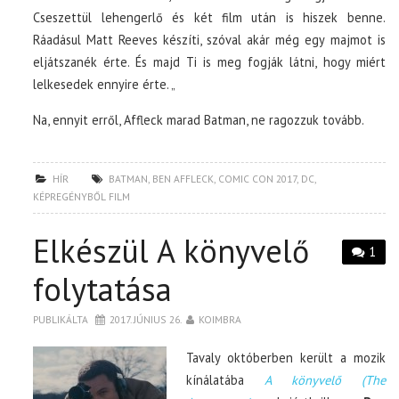
Cseszettül lehengerlő és két film után is hiszek benne.
Ráadásul Matt Reeves készíti, szóval akár még egy majmot is
eljátszanék érte. És majd Ti is meg fogják látni, hogy miért
lelkesedek ennyire érte. „
Na, ennyit erről, Affleck marad Batman, ne ragozzuk tovább.
HÍR
BATMAN
,
BEN AFFLECK
,
COMIC CON 2017
,
DC
,
KÉPREGÉNYBŐL FILM
Elkészül A könyvelő
1
folytatása
PUBLIKÁLTA
2017. JÚNIUS 26.
KOIMBRA
Tavaly októberben került a mozik
kínálatába
A könyvelő (The