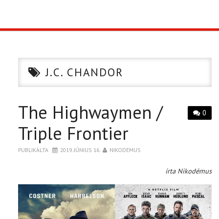
TOP10
KULISSZA
J.C. CHANDOR
CIKK
The Highwaymen /
PÓLÓ RENDELÉS
0
Triple Frontier
PUBLIKÁLTA
2019. JÚNIUS 16.
NIKODEMUS
írta Nikodémus