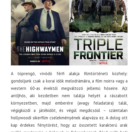
A töprengő, vívódó férfi alakja filmtörténeti közhely:
gondoljunk csak a korai idők melodrámáira, a film noirra vagy a
western 60-as évektől megváltozó jellemű hőseire. A(z
anti)hős, aki kezdetben nem találja helyét a rászabott
környezetben, majd emberére (avagy feladatára) talál,
végigküzdi a játékidőt, és végül megdicsőül – számtalan
hollywoodi sikerfilm cselekményének alapváza ez. A dolog ott
kap érdekes fénytörést, hogy az összetett karakterű urak