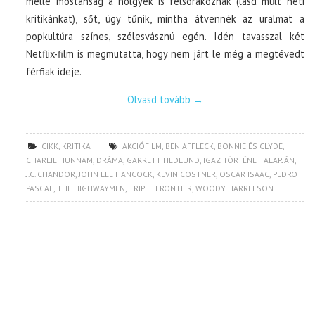
mellé mostanság a hölgyek is felsorakoznak (lásd múlt heti
kritikánkat), sőt, úgy tűnik, mintha átvennék az uralmat a
popkultúra színes, szélesvásznú egén. Idén tavasszal két
Netflix-film is megmutatta, hogy nem járt le még a megtévedt
férfiak ideje.
Olvasd tovább
→
CIKK
,
KRITIKA
AKCIÓFILM
,
BEN AFFLECK
,
BONNIE ÉS CLYDE
,
CHARLIE HUNNAM
,
DRÁMA
,
GARRETT HEDLUND
,
IGAZ TÖRTÉNET ALAPJÁN
,
J.C. CHANDOR
,
JOHN LEE HANCOCK
,
KEVIN COSTNER
,
OSCAR ISAAC
,
PEDRO
PASCAL
,
THE HIGHWAYMEN
,
TRIPLE FRONTIER
,
WOODY HARRELSON