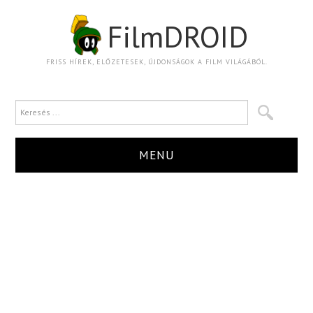
FilmDROID
FRISS HÍREK, ELŐZETESEK, ÚJDONSÁGOK A FILM VILÁGÁBÓL.
MENU
HÍR
TRAILER
KRITIKA
BOXOFFICE