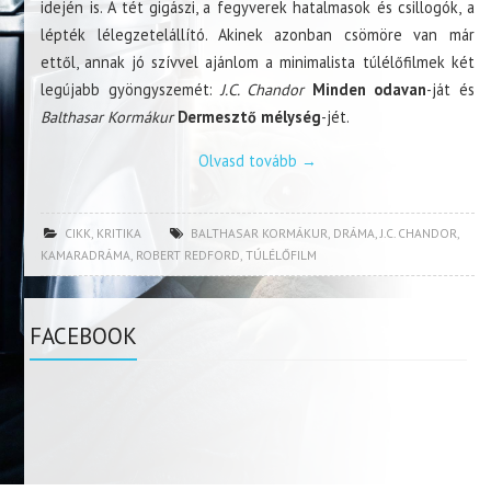
idején is. A tét gigászi, a fegyverek hatalmasok és csillogók, a
lépték lélegzetelállító. Akinek azonban csömöre van már
ettől, annak jó szívvel ajánlom a minimalista túlélőfilmek két
legújabb gyöngyszemét:
J.C. Chandor
Minden odavan
-ját és
Balthasar Kormákur
Dermesztő mélység
-jét.
Olvasd tovább
→
CIKK
,
KRITIKA
BALTHASAR KORMÁKUR
,
DRÁMA
,
J.C. CHANDOR
,
KAMARADRÁMA
,
ROBERT REDFORD
,
TÚLÉLŐFILM
FACEBOOK