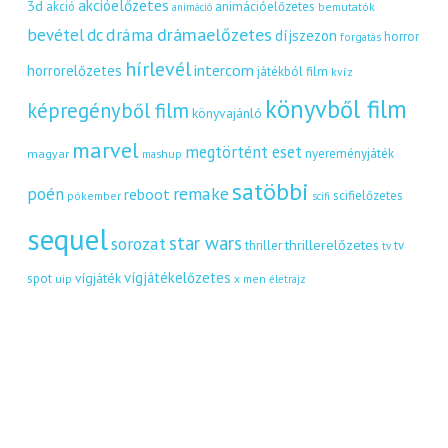
akcióelőzetes
3d
akció
animációelőzetes
bemutatók
animáció
dráma
drámaelőzetes
bevétel
dc
díjszezon
horror
forgatás
hírlevél
intercom
horrorelőzetes
játékból film
kvíz
könyvből film
képregényből film
könyvajánló
marvel
megtörtént eset
nyereményjáték
magyar
mashup
satöbbi
remake
poén
reboot
scifielőzetes
pókember
scifi
sequel
star wars
sorozat
thrillerelőzetes
thriller
tv
tv
vígjátékelőzetes
vígjáték
spot
uip
x men
életrajz