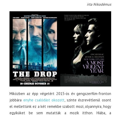
írta Nikodémus
Miközben az épp végetért 2015-ös év gengszerfilm-fronton
jobbára
enyhe csalódást okozott
, szinte észrevétlenül osont
el mellettünk ez a két remekbe szabott mozi, olyannyira, hogy
egyiküket be sem mutatták a mozik itthon. Hiába, a