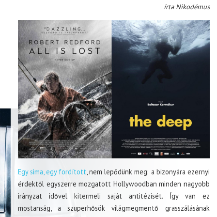
írta Nikodémus
Egy sima, egy fordított
, nem lepődünk meg: a bizonyára ezernyi
érdektől egyszerre mozgatott Hollywoodban minden nagyobb
irányzat idővel kitermeli saját antitézisét. Így van ez
mostanság, a szuperhősök világmegmentő grasszálásának