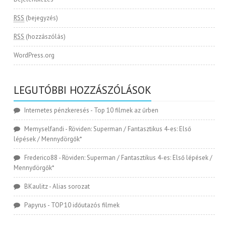
RSS
(bejegyzés)
RSS
(hozzászólás)
WordPress.org
LEGUTÓBBI HOZZÁSZÓLÁSOK
Internetes pénzkeresés
-
Top 10 filmek az űrben
Memyselfandi
-
Röviden: Superman / Fantasztikus 4-es: Első
lépések / Mennydörgők*
Frederico88
-
Röviden: Superman / Fantasztikus 4-es: Első lépések /
Mennydörgők*
BKaulitz
-
Alias sorozat
Papyrus
-
TOP 10 időutazós filmek