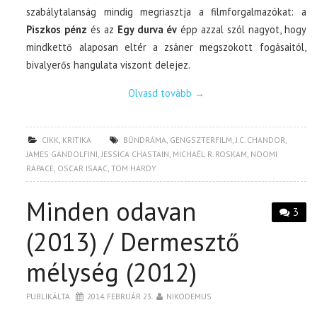
szabálytalanság mindig megriasztja a filmforgalmazókat: a
Piszkos pénz
és az
Egy durva év
épp azzal szól nagyot, hogy
mindkettő alaposan eltér a zsáner megszokott fogásaitól,
bivalyerős hangulata viszont delejez.
Olvasd tovább
→
CIKK
,
KRITIKA
BŰNDRÁMA
,
GENGSZTERFILM
,
J.C. CHANDOR
,
JAMES GANDOLFINI
,
JESSICA CHASTAIN
,
MICHAËL R. ROSKAM
,
NOOMI
RAPACE
,
OSCAR ISAAC
,
TOM HARDY
Minden odavan
3
(2013) / Dermesztő
mélység (2012)
PUBLIKÁLTA
2014. FEBRUÁR 23.
NIKODEMUS