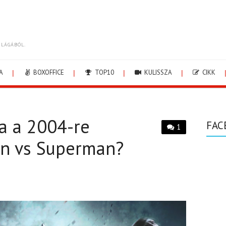
ILÁGÁBÓL.
A
BOXOFFICE
TOP10
KULISSZA
CIKK
na a 2004-re
FAC
1
an vs Superman?