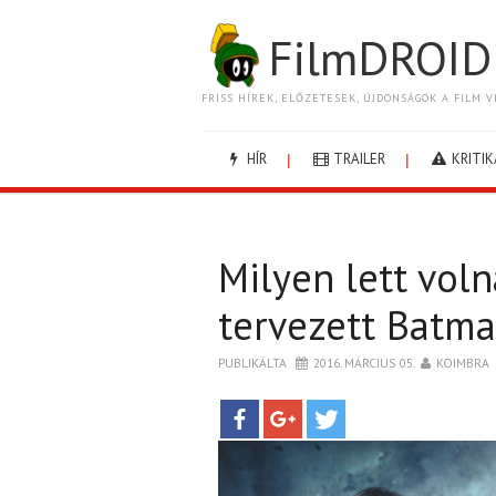
FilmDROID
FRISS HÍREK, ELŐZETESEK, ÚJDONSÁGOK A FILM V
HÍR
TRAILER
KRITIK
Milyen lett vol
tervezett Batm
PUBLIKÁLTA
2016. MÁRCIUS 05.
KOIMBRA