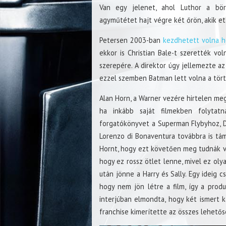
Van egy jelenet, ahol Luthor a bör
agyműtétet hajt végre két őrön, akik et
Petersen 2003-ban
kezdhetett volna h
ekkor is Christian Bale-t szerették v
szerepére. A direktor úgy jellemezte a
ezzel szemben Batman lett volna a tört
Alan Horn, a Warner vezére hirtelen me
ha inkább saját filmekben folytatná
forgatókönyvet a Superman Flybyhoz, D
Lorenzo di Bonaventura továbbra is tá
Hornt, hogy ezt követően meg tudnák va
hogy ez rossz ötlet lenne, mivel ez oly
után jönne a Harry és Sally. Egy ideig 
hogy nem jön létre a film, így a produ
interjúban elmondta, hogy két ismert k
franchise kimerítette az összes lehetős