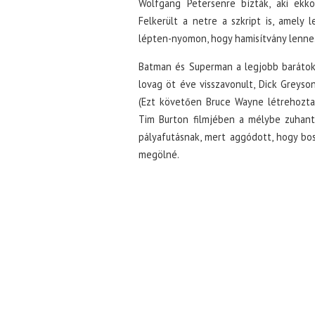
Wolfgang Petersenre bízták, aki ekko
Felkerült a netre a szkript is, amely 
lépten-nyomon, hogy hamisítvány lenne. 
Batman és Superman a legjobb barátok,
lovag öt éve visszavonult, Dick Greyso
(Ezt követően Bruce Wayne létrehozta a
Tim Burton filmjében a mélybe zuhant.
pályafutásnak, mert aggódott, hogy bos
megölné.