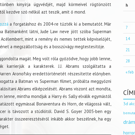
tönben kinyírja ügyvédjét, majd körmeivel rögtönzött
h
től kezdve szó nélkül azt teszik, amit ő mond.
ozzá
a forgatáshoz és 2004-re tűzték ki a bemutatót. Már
7
olna Batmanként látni, Jude Law neve jött szóba Superman
z Acélembert, mint a remény és nemes tettek képviselőjét,
14
énet a megszállottság és a bosszúvágy megtestesítője.
21
ggondolta magát. Meg volt róla győződve, hogy jobb lenne,
28
k karrierjük a karakterek. J.J. Abrams szolgáltatta a
« feb
arren Aronofsky eredettörténetét részesítette előnyben.
mogatta a Batman vs Superman filmet, próbálta meggyőzni
lósítani Abrams elképzelését. Abrams viszont azt mondta,
CÍM
an lenne, mintha mondjuk a Harry és Sally elválik egymástól
3d
csatázott egymással Bonaventura és Horn, de világossá vált,
akc
cer is távozott a stúdiótól. David S. Goyer 2005-ben egy
bemuta
arakter összeeresztéséről inkább akkor beszélnek, ha egy
drám
éget.
horro