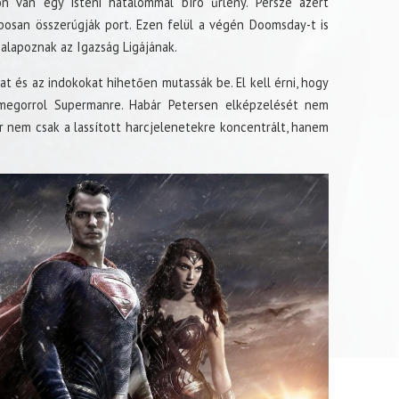
n van egy isteni hatalommal bíró űrlény. Persze azért
posan összerúgják port. Ezen felül a végén Doomsday-t is
alapoznak az Igazság Ligájának.
at és az indokokat hihetően mutassák be. El kell érni, hogy
megorrol Supermanre. Habár Petersen elképzelését nem
 nem csak a lassított harcjelenetekre koncentrált, hanem