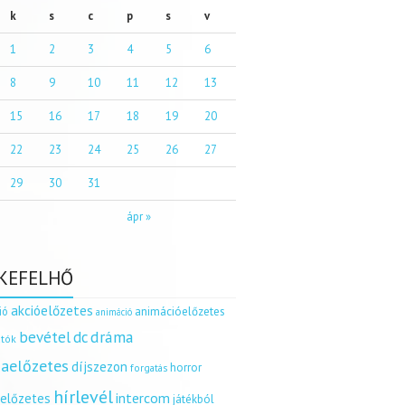
k
s
c
p
s
v
1
2
3
4
5
6
8
9
10
11
12
13
15
16
17
18
19
20
22
23
24
25
26
27
29
30
31
ápr »
KEFELHŐ
akcióelőzetes
ió
animációelőzetes
animáció
dráma
bevétel
dc
tók
aelőzetes
díjszezon
horror
forgatás
hírlevél
intercom
relőzetes
játékból