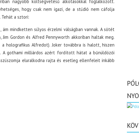
riban nagyobb költségvetésű alkotásokkal foglalkozott.
lehetséges, hogy csak nem igazi, de a stúdió nem cáfolja
Tehát a sztori:
 ám mindketten súlyos érzelmi válságban vannak. A sötét
n, Jim Gordon és Alfred Pennyworth akkoriban haltak meg.
 holografikus Alfredot). Joker továbbra is halott, hiszen
 A gothami milliárdos azért fordított hátat a bűnüldözői
szúszomja eluralkodna rajta és esetleg ellenfeleit inkább
PÓL
NYO
KÖV