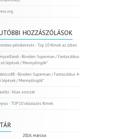
ess.org
UTÓBBI HOZZÁSZÓLÁSOK
ernetes pénzkeresés
-
Top 10 filmek az űrben
myselfandi
-
Röviden: Superman / Fantasztikus
Első lépések / Mennydörgők*
ederico88
-
Röviden: Superman / Fantasztikus 4-
ső lépések / Mennydörgők*
aulitz
-
Alias sorozat
pyrus
-
TOP 10 időutazós filmek
TÁR
2016. március