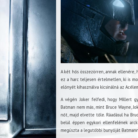
A két hős összezörren, annak ellenére, h
ez a harc teljesen értelmetlen, ki is m
előnyét kihasználva kicsinálná az Acélem
A végén Joker felfedi, hogy Millert g
Batman nem más, mint Bruce Wayne, Joke
nőt, majd elvette tőle. Ráadásul ha Br
belül éppen egykori ellenfelének arc
megúszta a legutóbbi bunyóját Batmannel