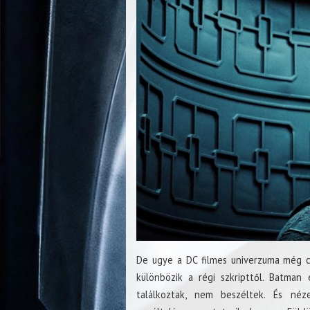
De ugye a DC filmes univerzuma még cs
különbözik a régi szkripttől. Batma
találkoztak, nem beszéltek. És néz