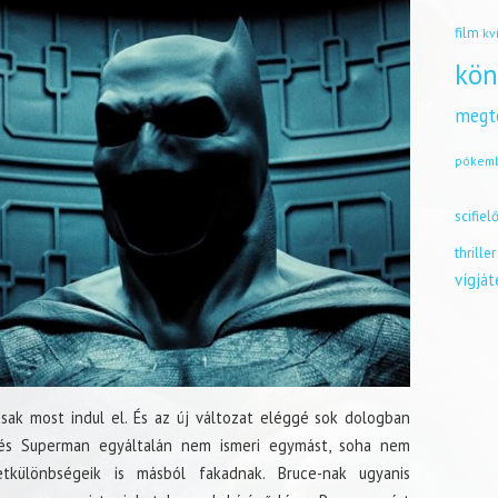
film
kv
kön
megt
pókem
scifiel
thriller
vígjá
ak most indul el. És az új változat eléggé sok dologban
n és Superman egyáltalán nem ismeri egymást, soha nem
etkülönbségeik is másból fakadnak. Bruce-nak ugyanis