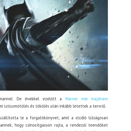
rmannel. De évekkel ezelőtt a
Warner már majdnem
i szöszmötölés és tökölés után inkább letettek a tervről.
zállította le a forgatókönyvet, amit a stúdió túlságosan
mannek, hogy csinosítgasson rajta, a rendezői teendőket