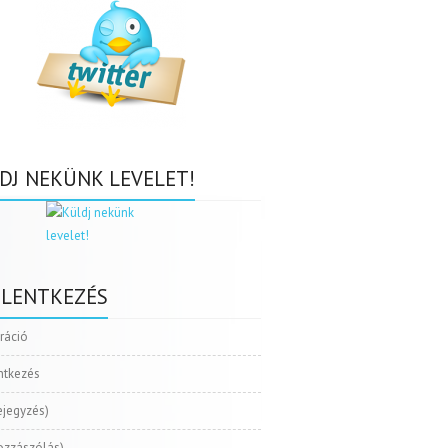
DJ NEKÜNK LEVELET!
ELENTKEZÉS
tráció
ntkezés
ejegyzés)
ozzászólás)