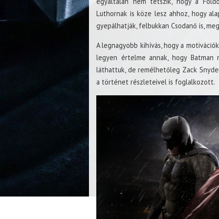
egyáltalán nem tetszik, hogy a Földö
Luthornak is köze lesz ahhoz, hogy ala
gyepálhatják, felbukkan Csodanő is, meg
A legnagyobb kihívás, hogy a motivációk
legyen értelme annak, hogy Batman 
láthattuk, de remélhetőleg Zack Snyder
a történet részleteivel is foglalkozott.