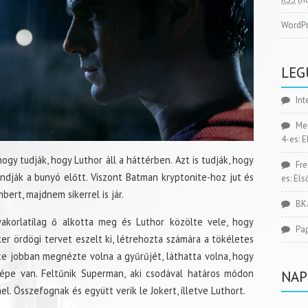
WordPr
LEG
Int
Me
4-es: 
ogy tudják, hogy Luthor áll a háttérben. Azt is tudják, hogy
Fr
ondják a bunyó előtt. Viszont Batman kryptonite-hoz jut és
es: El
bert, majdnem sikerrel is jár.
BK
yakorlatilag ő alkotta meg és Luthor közölte vele, hogy
Pa
r ördögi tervet eszelt ki, létrehozta számára a tökéletes
uce jobban megnézte volna a gyűrűjét, láthatta volna, hogy
képe van. Feltűnik Superman, aki csodával határos módon
NAP
. Összefognak és együtt verik le Jokert, illetve Luthort.