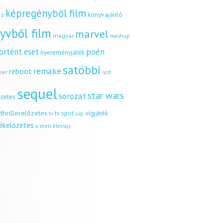
képregényből film
könyvajánló
íz
yvből film
marvel
magyar
mashup
örtént eset
poén
nyereményjáték
satöbbi
remake
reboot
ber
scifi
sequel
star wars
sorozat
őzetes
thrillerelőzetes
vígjáték
tv spot
uip
tv
tékelőzetes
x men
életrajz