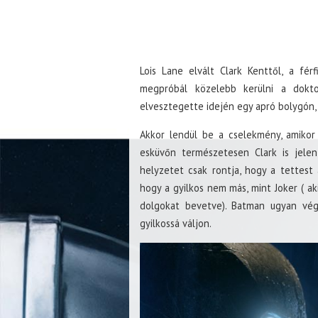
Lois Lane elvált Clark Kenttől, a fér
megpróbál közelebb kerülni a dokt
elvesztegette idején egy apró bolygón,
Akkor lendül be a cselekmény, amikor 
esküvőn természetesen Clark is jele
helyzetet csak rontja, hogy a tettes
hogy a gyilkos nem más, mint Joker ( a
dolgokat bevetve). Batman ugyan vég
gyilkossá váljon.