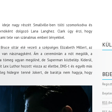
fi ideje nagy részét Smallville-ben tölti szomorkodva és
ornőként dolgozó Lana Langhez. Clark úgy érzi, hogy
 ami tele van szánalmas emberi lényekkel.
KÜL
Bruce oltár elé vezeti a szépséges Elizabeth Millert, az
n van násznagyként. Ám a ceremónián a nőt megölik, a
t a tömeg ugyan megölné, de Superman közbelép. Kiderül,
kit Lex Luthor hozott vissza az életbe, DNS-t és egyéb más
leg hidegre tenné Jokert, de barátja nem hagyja, hogy
BEJ
Regisz
Bejele
RSS
(b
RSS
(h