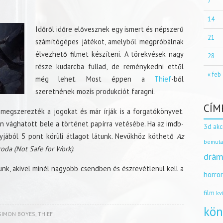
7
14
Időről időre elővesznek egy ismert és népszerű
21
számítógépes játékot, amelyből megpróbálnak
élvezhető filmet készíteni. A törekvések nagy
28
része kudarcba fullad, de reménykedni ettől
« feb
még lehet. Most éppen a
Thief
-ből
szeretnének mozis produkciót faragni.
CÍM
 megszerezték a jogokat és már írják is a forgatókönyvet.
n vághatott bele a történet papírra vetésébe. Ha az imdb-
3d
akc
jából 5 pont körüli átlagot látunk. Nevükhöz köthető
Az
bemuta
roda (Not Safe for Work)
.
drám
unk, akivel minél nagyobb csendben és észrevétlenül kell a
horro
film
kv
kön
SIMON BOYES
,
THIEF