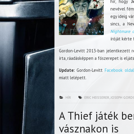
hír, hogy
Jo
nevével fémj
egy ideig vá
sincs, a N
Nightmare o
íróját kérte
Gordon-Levitt 2013-ban jelentkezett r
írta, ráadásképpen a főszerepet is elját
Update:
Gordon-Levitt
Facebook oldal
miatt lelépett.
HÍR
ERIC HEISSERER
,
JOSEPH GORDO
A Thief játék b
vásznakon is