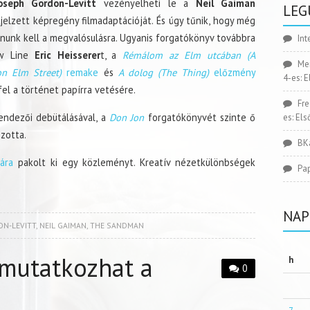
seph Gordon-Levitt
vezényelheti le a
Neil Gaiman
LEG
elzett képregény filmadaptációját. És úgy tűnik, hogy még
rnunk kell a megvalósulásra. Ugyanis forgatókönyv továbbra
Int
ew Line
Eric Heisserer
t, a
Rémálom az Elm utcában (A
Me
n Elm Street)
remake
és
A dolog (The Thing)
előzmény
4-es: 
 fel a történet papírra vetésére.
Fr
endezői debütálásával, a
Don Jon
forgatókönyvét szinte ő
es: El
szotta.
BK
ára
pakolt ki egy közleményt. Kreatív nézetkülönbségek
Pa
NAP
N-LEVITT
,
NEIL GAIMAN
,
THE SANDMAN
emutatkozhat a
h
0