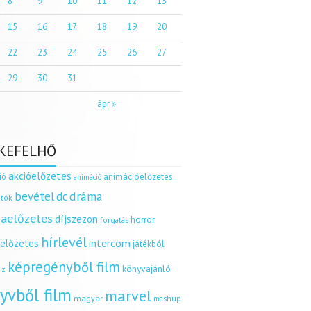
8
9
10
11
12
13
15
16
17
18
19
20
22
23
24
25
26
27
29
30
31
ápr »
KEFELHŐ
akcióelőzetes
ió
animációelőzetes
animáció
dráma
bevétel
dc
tók
aelőzetes
díjszezon
horror
forgatás
hírlevél
intercom
relőzetes
játékból
képregényből film
könyvajánló
íz
yvből film
marvel
magyar
mashup