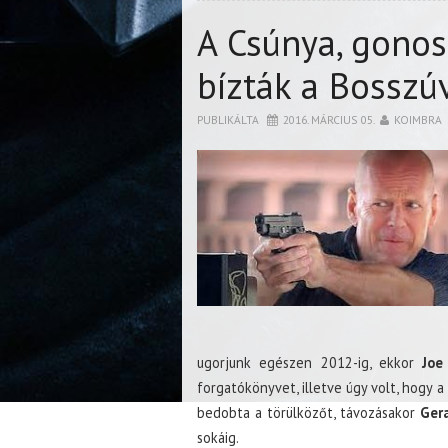
A Csúnya, gonos
bízták a Bosszú
PUBLIKÁLTA
2016. MÁRCIUS 05.
KOIMBRA
ugorjunk egészen 2012-ig, ekkor
Joe
forgatókönyvet, illetve úgy volt, hogy a
bedobta a törülközőt, távozásakor
Ger
sokáig.