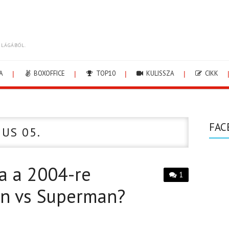
ILÁGÁBÓL.
A
BOXOFFICE
TOP10
KULISSZA
CIKK
FAC
IUS 05.
na a 2004-re
1
an vs Superman?