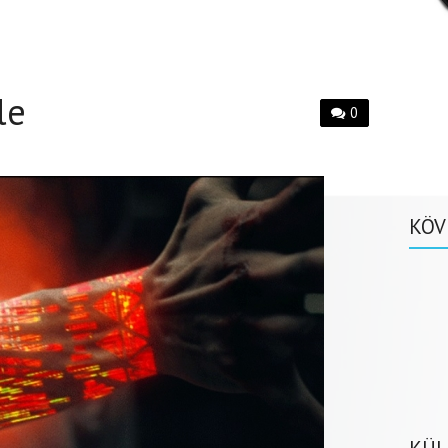
le
0
KÖV