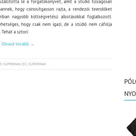
zállította le a forgatókönyvet, amit a stúdió túlságosan
mannek, hogy csinosítgasson rajta, a rendezői teendőket
riban nagyobb költségvetésű alkotásokkal foglalkozott.
lehetséges, hogy csak nem igazi, de a stúdió nem cáfolja
Tehát a sztori:
Olvasd tovább
→
S SUPERMAN
,
DC
,
SUPERMAN
PÓL
NYO