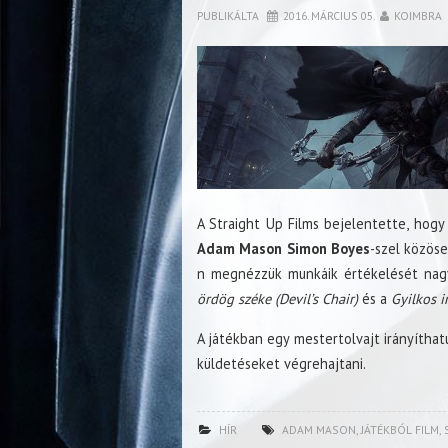
PUBLIKÁLTA
2016. MÁRCIUS 05.
KOIMBRA
A Straight Up Films bejelentette, hogy
Adam Mason Simon Boyes
-szel közöse
n megnézzük munkáik értékelését nagy
ördög széke (Devil’s Chair)
és a
Gyilkos i
A játékban egy mestertolvajt irányíthat
küldetéseket végrehajtani.
HÍR
ADAM MASON
,
JÁTÉKBÓL FILM
,