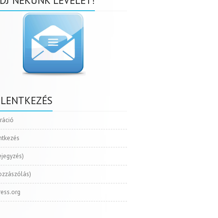
DJ NEKÜNK LEVELET!
ELENTKEZÉS
tráció
ntkezés
ejegyzés)
ozzászólás)
ess.org