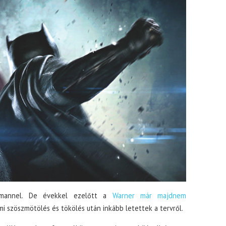
rmannel. De évekkel ezelőtt a
Warner már majdnem
i szöszmötölés és tökölés után inkább letettek a tervről.