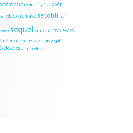
örtént eset
poén
nyereményjáték
satöbbi
remake
reboot
ber
scifi
sequel
star wars
sorozat
őzetes
thrillerelőzetes
vígjáték
tv spot
uip
tv
tékelőzetes
x men
életrajz