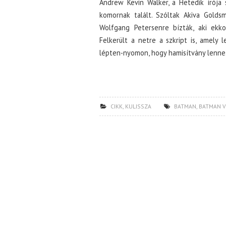
Andrew Kevin Walker, a Hetedik írója s
komornak talált. Szóltak Akiva Golds
Wolfgang Petersenre bízták, aki ekko
Felkerült a netre a szkript is, amely 
lépten-nyomon, hogy hamisítvány lenne. 
CIKK
,
KULISSZA
BATMAN
,
BATMAN V