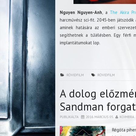
Nguyen Nguyen-Anh
, a
The Akira Pr
harcművész sci-fit. 2045-ben játszódik 
aminek hatására az emberi szervezet 
segíthetnek a túlélésben. Egy férfi
implantátumokat lop.
RÖVIDFILM
RÖVIDFILM
A dolog előzmén
Sandman forga
PUBLIKÁLTA
2016. MÁRCIUS 05.
KOIMBRA
Régóta pihe