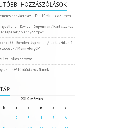
UTÓBBI HOZZÁSZÓLÁSOK
ernetes pénzkeresés
-
Top 10 filmek az űrben
myselfandi
-
Röviden: Superman / Fantasztikus
Első lépések / Mennydörgők*
ederico88
-
Röviden: Superman / Fantasztikus 4-
ső lépések / Mennydörgők*
aulitz
-
Alias sorozat
pyrus
-
TOP 10 időutazós filmek
TÁR
2016. március
k
s
c
p
s
v
1
2
3
4
5
6