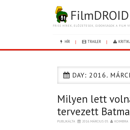
FilmDROID
FRISS HÍREK, ELŐZETESEK, ÚJDONSÁGOK A FILM V
HÍR
TRAILER
KRITIK
DAY:
2016. MÁRC
Milyen lett vol
tervezett Batm
PUBLIKÁLTA
2016. MÁRCIUS 05.
KOIMBRA