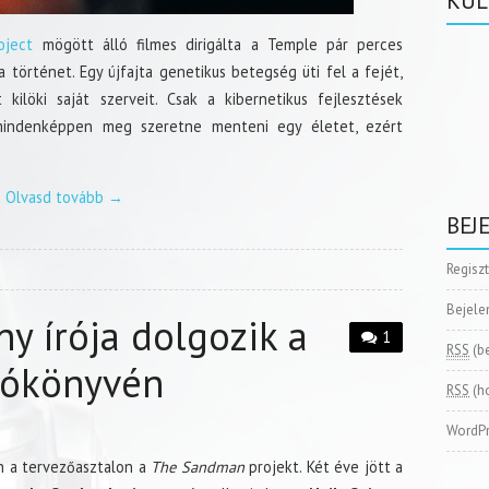
KÜL
oject
mögött álló filmes dirigálta a Temple pár perces
a történet. Egy újfajta genetikus betegség üti fel a fejét,
kilöki saját szerveit. Csak a kibernetikus fejlesztések
 mindenképpen meg szeretne menteni egy életet, ezért
Olvasd tovább
→
BEJ
Regisz
Bejele
y írója dolgozik a
1
RSS
(b
tókönyvén
RSS
(h
WordPr
n a tervezőasztalon a
The
Sandman
projekt. Két éve jött a