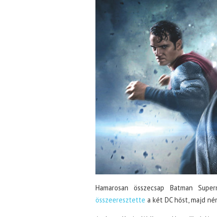
Hamarosan összecsap Batman Supe
összeeresztette
a két DC hőst, majd ném