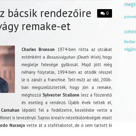
megt
z bácsik rendezőire
0
pókem
vágy remake-et
scifiel
thriller
vígjá
Charles Bronson
1974-ben rótta az utcákat
esténként a
Bosszúvágyban (Death Wish)
, hogy
meglelje felesége gyilkosát. Majd jött még
néhány folytatás, 1994-ben az ötödik résszel
le is zárult a franchise. Telt-múlt az idő, 2006-
ban megszellőztették, hogy jön a remake,
méghozzá
Sylvester Stallone
lesz a főszerelő
és esetleg a rendező. Újabb évek teltek el,
 Carnahan
lépdelt fel a fedélzetre, kezelésbe vette a
 filmet is levezényli. Sajnos kreatív nézetkülönbségek miatt
ardo Naranjo
vette át a stafétabotot, de ő sem tartott ki