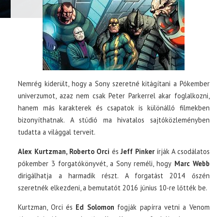
Nemrég kiderült, hogy a Sony szeretné kitágítani a Pókember
univerzumot, azaz nem csak Peter Parkerrel akar foglalkozni,
hanem más karakterek és csapatok is különálló filmekben
bizonyíthatnak. A stúdió ma hivatalos sajtóközleményben
tudatta a világgal terveit.
Alex Kurtzman, Roberto Orci
és
Jeff Pinker
írják A csodálatos
pókember 3 forgatókönyvét, a Sony reméli, hogy
Marc Webb
dirigálhatja a harmadik részt. A forgatást 2014 őszén
szeretnék elkezdeni, a bemutatót 2016 június 10-re lőtték be.
Kurtzman, Orci és
Ed Solomon
fogják papírra vetni a Venom