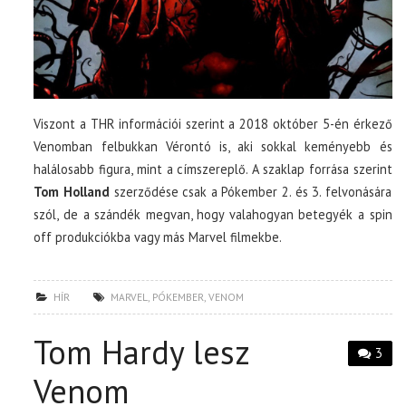
Viszont a THR információi szerint a 2018 október 5-én érkező
Venomban felbukkan Vérontó is, aki sokkal keményebb és
halálosabb figura, mint a címszereplő. A szaklap forrása szerint
Tom Holland
szerződése csak a Pókember 2. és 3. felvonására
szól, de a szándék megvan, hogy valahogyan betegyék a spin
off produkciókba vagy más Marvel filmekbe.
HÍR
MARVEL
,
PÓKEMBER
,
VENOM
Tom Hardy lesz
3
Venom