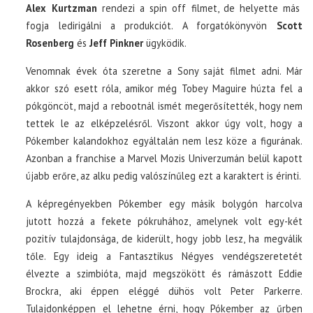
Alex Kurtzman
rendezi a spin off filmet, de helyette más
fogja ledirigálni a produkciót. A forgatókönyvön
Scott
Rosenberg
és
Jeff Pinkner
ügyködik.
Venomnak évek óta szeretne a Sony saját filmet adni. Már
akkor szó esett róla, amikor még Tobey Maguire húzta fel a
pókgöncöt, majd a rebootnál ismét megerősítették, hogy nem
tettek le az elképzelésről. Viszont akkor úgy volt, hogy a
Pókember kalandokhoz egyáltalán nem lesz köze a figurának.
Azonban a franchise a Marvel Mozis Univerzumán belül kapott
újabb erőre, az alku pedig valószínűleg ezt a karaktert is érinti.
A képregényekben Pókember egy másik bolygón harcolva
jutott hozzá a fekete pókruhához, amelynek volt egy-két
pozitív tulajdonsága, de kiderült, hogy jobb lesz, ha megválik
tőle. Egy ideig a Fantasztikus Négyes vendégszeretetét
élvezte a szimbióta, majd megszökött és rámászott Eddie
Brockra, aki éppen eléggé dühös volt Peter Parkerre.
Tulajdonképpen el lehetne érni, hogy Pókember az űrben