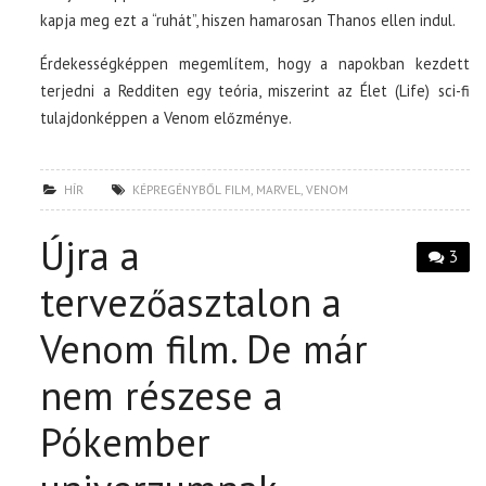
kapja meg ezt a “ruhát”, hiszen hamarosan Thanos ellen indul.
Érdekességképpen megemlítem, hogy a napokban kezdett
terjedni a Redditen egy teória, miszerint az Élet (Life) sci-fi
tulajdonképpen a Venom előzménye.
HÍR
KÉPREGÉNYBŐL FILM
,
MARVEL
,
VENOM
Újra a
3
tervezőasztalon a
Venom film. De már
nem részese a
Pókember