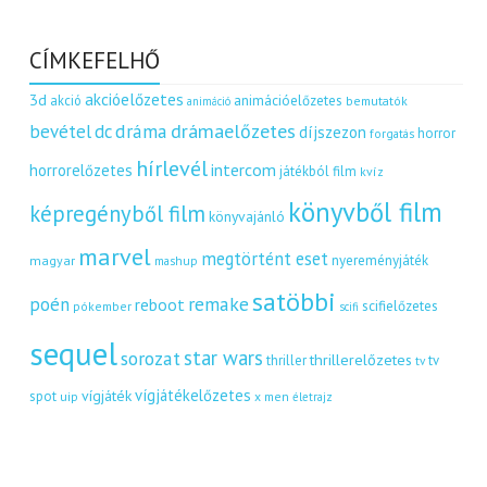
CÍMKEFELHŐ
akcióelőzetes
3d
akció
animációelőzetes
bemutatók
animáció
dráma
drámaelőzetes
bevétel
dc
díjszezon
horror
forgatás
hírlevél
intercom
horrorelőzetes
játékból film
kvíz
könyvből film
képregényből film
könyvajánló
marvel
megtörtént eset
nyereményjáték
magyar
mashup
satöbbi
remake
poén
reboot
scifielőzetes
pókember
scifi
sequel
star wars
sorozat
thrillerelőzetes
thriller
tv
tv
vígjátékelőzetes
vígjáték
spot
uip
x men
életrajz