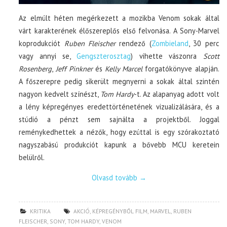
Az elmúlt héten megérkezett a mozikba Venom sokak által
várt karakterének élőszereplős első felvonása. A Sony-Marvel
koprodukciót
Ruben Fleischer
rendező (
Zombieland
, 30 perc
vagy annyi se,
Gengszterosztag
) vihette vászonra
Scott
Rosenberg
,
Jeff Pinkner
és
Kelly Marcel
forgatókönyve alapján.
A főszerepre pedig sikerült megnyerni a sokak által szintén
nagyon kedvelt színészt,
Tom Hardy
-t. Az alapanyag adott volt
a lény képregényes eredettörténetének vizualizálására, és a
stúdió a pénzt sem sajnálta a projektből. Joggal
reménykedhettek a nézők, hogy ezúttal is egy szórakoztató
nagyszabású produkciót kapunk a bővebb MCU keretein
belülről.
Olvasd tovább
→
KRITIKA
AKCIÓ
,
KÉPREGÉNYBŐL FILM
,
MARVEL
,
RUBEN
FLEISCHER
,
SONY
,
TOM HARDY
,
VENOM