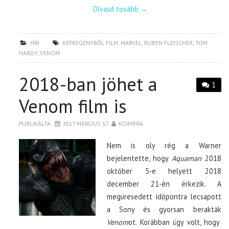
Olvasd tovább
→
HÍR
KÉPREGÉNYBŐL FILM
,
MARVEL
,
RUBEN FLEISCHER
,
TOM
HARDY
,
VENOM
2018-ban jöhet a
1
Venom film is
PUBLIKÁLTA
2017. MÁRCIUS 17.
KOIMBRA
Nem is oly rég a Warner
bejelentette, hogy
Aquaman
2018
október 5-e helyett 2018
december 21-én érkezik. A
megüresedett időpontra lecsapott
a Sony és gyorsan berakták
Venom
ot. Korábban úgy volt, hogy