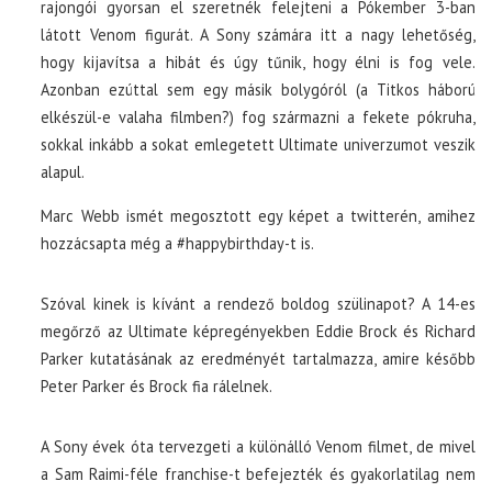
rajongói gyorsan el szeretnék felejteni a Pókember 3-ban
látott Venom figurát. A Sony számára itt a nagy lehetőség,
hogy kijavítsa a hibát és úgy tűnik, hogy élni is fog vele.
Azonban ezúttal sem egy másik bolygóról (a Titkos háború
elkészül-e valaha filmben?) fog származni a fekete pókruha,
sokkal inkább a sokat emlegetett Ultimate univerzumot veszik
alapul.
Marc Webb ismét megosztott egy képet a twitterén, amihez
hozzácsapta még a #happybirthday-t is.
Szóval kinek is kívánt a rendező boldog szülinapot? A 14-es
megőrző az Ultimate képregényekben Eddie Brock és Richard
Parker kutatásának az eredményét tartalmazza, amire később
Peter Parker és Brock fia rálelnek.
A Sony évek óta tervezgeti a különálló Venom filmet, de mivel
a Sam Raimi-féle franchise-t befejezték és gyakorlatilag nem