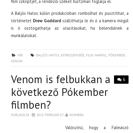
film szkriptjét, a rendezői széket Kurtzman foglalja el.
A Baljós Hatos külön produkcióban rombolhat és pusztíthat, a
történetet
Drew Goddard
szállíthatja le és ő a kamera mögül
is ő osztogathatja az utasításokat, ha belendülnek a
munkálatokat.
HÍR
BALJÓS HATOS
,
KÉPREGÉNYBŐL FILM
,
MARVEL
,
PÓKEMBER
,
VENOM
Venom is felbukkan a
6
következő Pókember
filmben?
PUBLIKÁLTA
2013. FEBRUÁR 07.
KOIMBRA
Valószínű, hogy a Falmászó