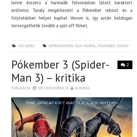
lenne ésszerű a harmadik felvonásban látott karaktert
erőltetni. Tavaly megérkezett a Pókember reboot és a
folytatásban helyet kaphat Venom is, így aztán boldogan
tervezgethetik tovább a spin off filmet.
HÍR
,
KÉPEK
KÉPREGÉNYBŐL FILM
,
MARVEL
,
PÓKEMBER
,
VENOM
Pókember 3 (Spider-
2
Man 3) – kritika
PUBLIKÁLTA
2007. NOVEMBER 13.
KOIMBRA