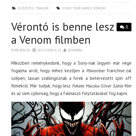
ELŐZETES
,
TRAILER
SONY
,
TOM HARDY
,
VENOM
Vérontó is benne lesz
0
a Venom filmben
PUBLIKÁLTA
2017. JÚNIUS 21.
KOIMBRA
Miközben reménykedünk, hogy a Sony-nak legyen már vége
fogalma arról, hogy mihez kezdjen a
Pókember
franchise-zal
szépen, lassan szállingóznak a hírek a betervezett spin off
filmekről. Már tudjuk, hogy lesz
Fekete Macska-Silver Sable
film
és az sem újdonság, hogy a Falmászó folytatásokat fog kapni.