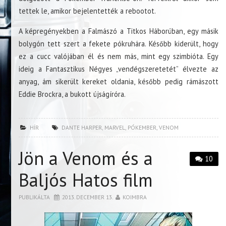
tettek le, amikor bejelentették a rebootot.
A képregényekben a Falmászó a Titkos Háborúban, egy másik
bolygón tett szert a fekete pókruhára. Később kiderült, hogy
ez a cucc valójában él és nem más, mint egy szimbióta. Egy
ideig a Fantasztikus Négyes „vendégszeretetét” élvezte az
anyag, ám sikerült kereket oldania, később pedig rámászott
Eddie Brockra, a bukott újságíróra.
HÍR
DANTE HARPER
,
MARVEL
,
PÓKEMBER
,
VENOM
Jön a Venom és a
10
Baljós Hatos film
PUBLIKÁLTA
2013. DECEMBER 13.
KOIMBRA