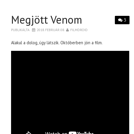
Megjött Venom
3
PUBLIKÁLTA
2018. FEBRUÁR 08.
FILMDROID
Alakul a dolog, úgy látszik. Októberben jön a film.