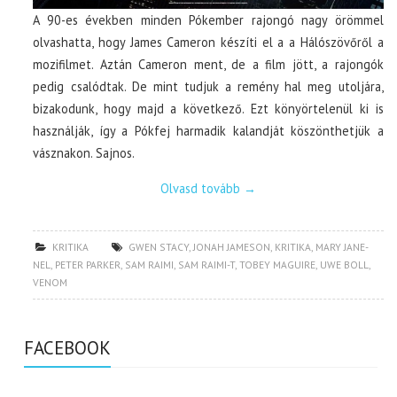
A 90-es években minden Pókember rajongó nagy örömmel
olvashatta, hogy James Cameron készíti el a a Hálószövőről a
mozifilmet. Aztán Cameron ment, de a film jött, a rajongók
pedig csalódtak. De mint tudjuk a remény hal meg utoljára,
bizakodunk, hogy majd a következő. Ezt könyörtelenül ki is
használják, így a Pókfej harmadik kalandját köszönthetjük a
vásznakon. Sajnos.
Olvasd tovább
→
KRITIKA
GWEN STACY
,
JONAH JAMESON
,
KRITIKA
,
MARY JANE-
NEL
,
PETER PARKER
,
SAM RAIMI
,
SAM RAIMI-T
,
TOBEY MAGUIRE
,
UWE BOLL
,
VENOM
FACEBOOK