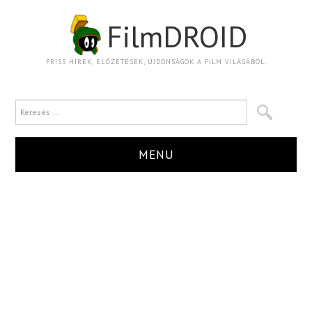
FilmDROID
FRISS HÍREK, ELŐZETESEK, ÚJDONSÁGOK A FILM VILÁGÁBÓL.
MENU
HÍR
TRAILER
KRITIKA
BOXOFFICE