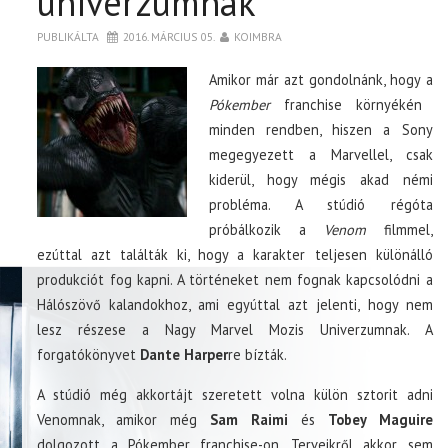
univerzumnak
PUBLIKÁLTA
2016. MÁRCIUS 05.
KOIMBRA
Amikor már azt gondolnánk, hogy a
Pókember
franchise környékén
minden rendben, hiszen a Sony
megegyezett a Marvellel, csak
kiderül, hogy mégis akad némi
probléma. A stúdió régóta
próbálkozik a
Venom
filmmel,
ezúttal azt találták ki, hogy a karakter teljesen különálló
produkciót fog kapni. A történeket nem fognak kapcsolódni a
Hálószövő kalandokhoz, ami egyúttal azt jelenti, hogy nem
lesz részese a Nagy Marvel Mozis Univerzumnak. A
forgatókönyvet
Dante Harper
re bízták.
A stúdió még akkortájt szeretett volna külön sztorit adni
Venomnak, amikor még
Sam Raimi
és
Tobey Maguire
dolgozott a Pókember franchise-on. Terveikről akkor sem