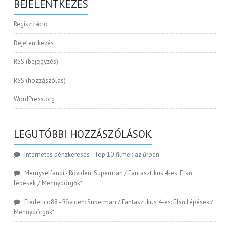
BEJELENTKEZÉS
Regisztráció
Bejelentkezés
RSS
(bejegyzés)
RSS
(hozzászólás)
WordPress.org
LEGUTÓBBI HOZZÁSZÓLÁSOK
Internetes pénzkeresés
-
Top 10 filmek az űrben
Memyselfandi
-
Röviden: Superman / Fantasztikus 4-es: Első
lépések / Mennydörgők*
Frederico88
-
Röviden: Superman / Fantasztikus 4-es: Első lépések /
Mennydörgők*