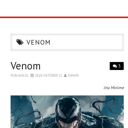
TOP10
KULISSZA
VENOM
CIKK
Venom
PÓLÓ RENDELÉS
3
PUBLIKÁLTA
2018. OKTÓBER 12.
MINIME
írta Minime