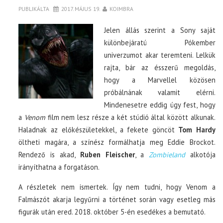
PUBLIKÁLTA
2017. MÁJUS 19.
KOIMBRA
Jelen állás szerint a Sony saját
különbejáratú Pókember
univerzumot akar teremteni. Lelkük
rajta, bár az ésszerű megoldás,
hogy a Marvellel közösen
próbálnának valamit elérni.
Mindenesetre eddig úgy fest, hogy
a
Venom
film nem lesz része a két stúdió által között alkunak.
Haladnak az előkészületekkel, a fekete göncöt
Tom Hardy
öltheti magára, a színész formálhatja meg Eddie Brockot.
Rendező is akad,
Ruben Fleischer
, a
Zombieland
alkotója
irányíthatna a forgatáson.
A részletek nem ismertek. Így nem tudni, hogy Venom a
Falmászót akarja legyűrni a történet során vagy esetleg más
figurák után ered. 2018. október 5-én esedékes a bemutató.