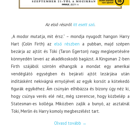
Az első részről
itt esett szó
.
„A modor mutatja, mit érsz.” – mondja nyugodt hangon Harry
Hart (Colin Firth) az
első részben
a pubban, majd szépen
bezárja az ajtót és Töki (Taron Egerton) nagy meglepetésére
könnyedén leveri az akadékoskodó bagázst. A Kingsman 2-ben
Firth szájából szintén elhangzik a mondat egy amerikai
vendéglátó egységben és bejárati ajtót lezárjása után
indításként nekivágná ernyőjével az egyik korsót a kötekedő
figurák egyikéhez. Ám csúnyán elhibázza és bizony úgy néz ki,
hogy csúnya verés elé néz, még szerencse, hogy közbelép a
Statesman-es kolléga. Miközben zajlik a bunyó, az asztalnál
Töki, Merlin és Harry komoly megbeszélést tart.
Olvasd tovább
→