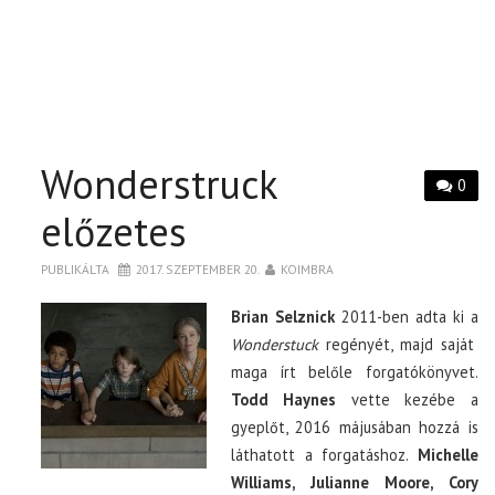
Wonderstruck
0
előzetes
PUBLIKÁLTA
2017. SZEPTEMBER 20.
KOIMBRA
Brian Selznick
2011-ben adta ki a
Wonderstuck
regényét, majd saját
maga írt belőle forgatókönyvet.
Todd Haynes
vette kezébe a
gyeplőt, 2016 májusában hozzá is
láthatott a forgatáshoz.
Michelle
Williams, Julianne Moore, Cory