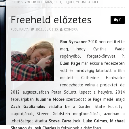
PHILIP SEYMOUR HOFFMAN
,
SCIFI
,
SEQUEL
,
YOUNG ADULT
Freeheld előzetes
0
PUBLIKÁLTA
2015. JÚLIUS 23.
KOIMBRA
Ron Nyswaner
2010-ben említette
meg, hogy Cynthia Wade
regényéből forgatókönyvet ír.
Ellen Page
már ekkor a fedélzeten
volt és mindvégig kitartott a film
mellett. Catherine Hardwicke
rendezhette volna a projektet, de
2012 augusztusában Peter Sollett lépett a helyére. 2014
februárjában
Julianne Moore
szerződött le Page mellé, majd
Zach Galifianakis
vállalta be a Garden State Equality
alapítójának, Steven Goldstein megformálását, azonban a
lehetőséget átadta
Steve Carrell
nek
. Luke Grimes, Michael
Shannon
és
Josh Charles
is feltűnnek a drámában.