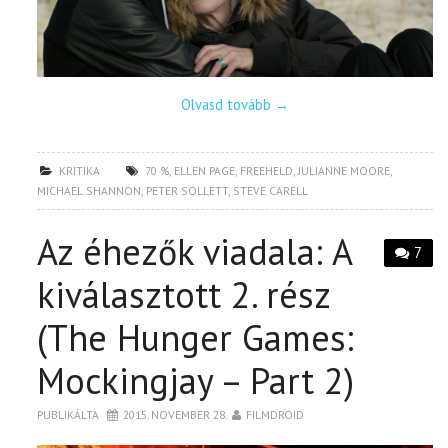
Olvasd tovább
→
KRITIKA
70 %
,
ELLEN PAGE
,
FREEHELD
,
JULIANNE MOORE
,
MICHAEL SHANNON
,
PETER SOLLETT
,
STEVE CARELL
Az éhezők viadala: A
7
kiválasztott 2. rész
(The Hunger Games:
Mockingjay – Part 2)
PUBLIKÁLTA
2015. NOVEMBER 28.
FILMDROID