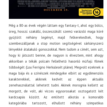
Még a 80-as évek végén láttam egy fantasy-t, ahol egy bölcs,
öreg, hosszú szakállú, összeszűkült szemű varázsló maga köré
gyűjtött néhány legényt, majd felkerekedtek, hogy
szembeszálljanak a stop motion segítségével sárkányszerű
lényekké átalakuló gonoszokkal. Nem tudom a címét, sem azt,
hogy ki játszott benne, de nagyon is élveztem, mint ahogy
akkoriban a tékák polcain fellelhető hasonló műfajú filmek
többségét (Lou Ferrigno Herkulesét pláne). Megvolt ezeknek a
maga bája és a színészek mindegyike elbírt az egydimenziós
karakterekkel, akiknek kedvét az éppen aktuális
zenehasználattal lehetett tudni. Akinek morognia kellett az
morgott, de volt, aki vicces egysorosakat osztogatott két
kardcsapás között. Az említett alkotás a komorabb
kategóriába tartozott, elhullott néhány szimpatikus