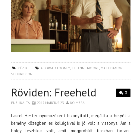
KÉPEK
GEORGE CLOONEY
,
JULIANNE MOORE
,
MATT DAMON
,
SUBURBICON
Röviden: Freeheld
0
PUBLIKÁLTA
2017. MÁRCIUS 23.
KOIMBRA
Laurel Hester nyomozóként bizonyított, megállta a helyét a
kemény közegben és kollégáival is jó volt a viszonya. Ám a
hölgy leszbikus volt, amit megpróbált titokban tartani.