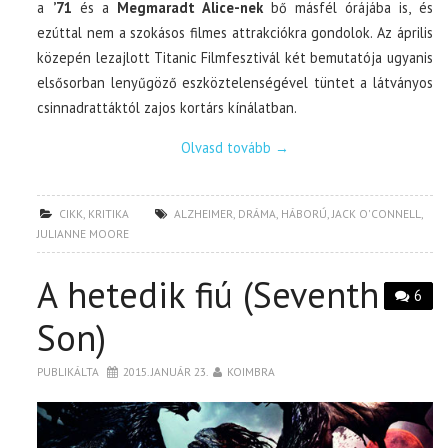
a
’71
és a
Megmaradt Alice-nek
bő másfél órájába is, és
ezúttal nem a szokásos filmes attrakciókra gondolok. Az április
közepén lezajlott Titanic Filmfesztivál két bemutatója ugyanis
elsősorban lenyűgöző eszköztelenségével tüntet a látványos
csinnadrattáktól zajos kortárs kínálatban.
Olvasd tovább
→
CIKK
,
KRITIKA
ALZHEIMER
,
DRÁMA
,
HÁBORÚ
,
JACK O'CONNELL
,
JULIANNE MOORE
A hetedik fiú (Seventh
6
Son)
PUBLIKÁLTA
2015. JANUÁR 23.
KOIMBRA