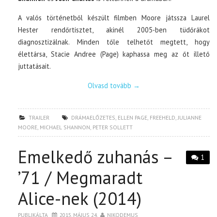
A valós történetből készült filmben Moore játssza Laurel
Hester rendőrtisztet, akinél 2005-ben tüdőrákot
diagnosztizálnak. Minden tőle telhetőt megtett, hogy
élettársa, Stacie Andree (Page) kaphassa meg az őt illető
juttatásait.
Olvasd tovább
→
TRAILER
DRÁMAELŐZETES
,
ELLEN PAGE
,
FREEHELD
,
JULIANNE
MOORE
,
MICHAEL SHANNON
,
PETER SOLLETT
Emelkedő zuhanás –
1
’71 / Megmaradt
Alice-nek (2014)
PUBLIKÁLTA
2015. MÁJUS 24.
NIKODEMUS