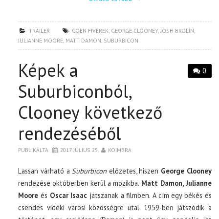
TRAILER
COEN FIVÉREK
,
GEORGE CLOONEY
,
JOSH BROLIN
,
JULIANNE MOORE
,
MATT DAMON
,
SUBURBICON
Képek a
0
Suburbiconból,
Clooney következő
rendezéséből
PUBLIKÁLTA
2017. JÚLIUS 25.
KOIMBRA
Lassan várható a
Suburbicon
előzetes, hiszen
George Clooney
rendezése októberben kerül a mozikba.
Matt Damon, Julianne
Moore
és
Oscar Isaac
játszanak a filmben. A cím egy békés és
csendes vidéki városi közösségre utal. 1959-ben játszódik a