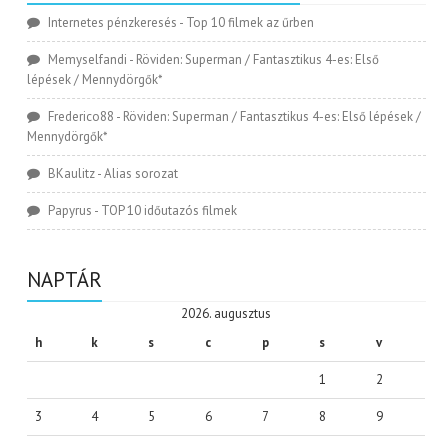
Internetes pénzkeresés
-
Top 10 filmek az űrben
Memyselfandi
-
Röviden: Superman / Fantasztikus 4-es: Első
lépések / Mennydörgők*
Frederico88
-
Röviden: Superman / Fantasztikus 4-es: Első lépések /
Mennydörgők*
BKaulitz
-
Alias sorozat
Papyrus
-
TOP 10 időutazós filmek
NAPTÁR
2026. augusztus
h
k
s
c
p
s
v
1
2
3
4
5
6
7
8
9