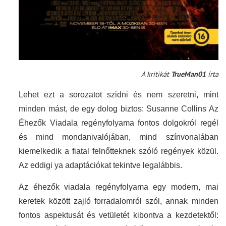
A kritikát
TrueMan01
írta
Lehet ezt a sorozatot szidni és nem szeretni, mint
minden mást, de egy dolog biztos:
Susanne Collins Az
Éhezők Viadala regényfolyama fontos dolgokról regél
és mind mondanivalójában, mind színvonalában
kiemelkedik a fiatal felnőtteknek szóló regények közül.
Az eddigi ya adaptációkat tekintve legalábbis.
Az éhezők viadala regényfolyama egy modern, mai
keretek között zajló forradalomról szól, annak minden
fontos aspektusát és vetületét kibontva a kezdetektől: