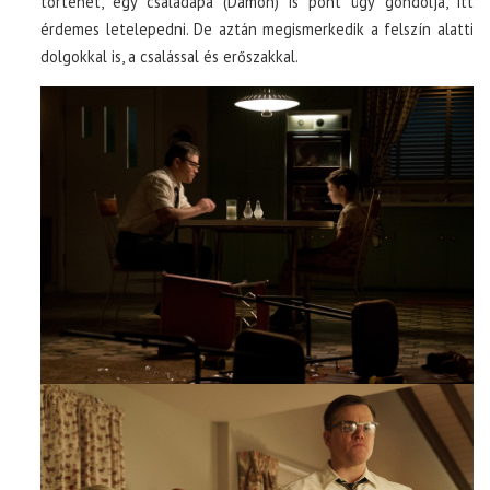
történet, egy családapa (Damon) is pont úgy gondolja, itt
érdemes letelepedni. De aztán megismerkedik a felszín alatti
dolgokkal is, a csalással és erőszakkal.