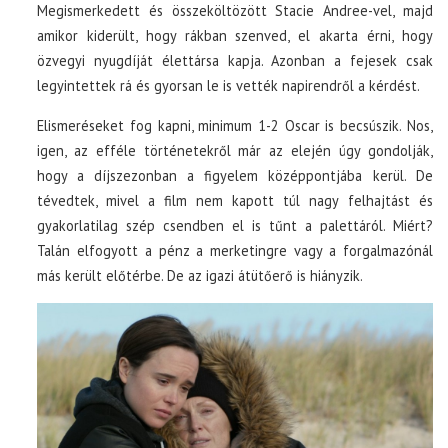
Megismerkedett és összeköltözött Stacie Andree-vel, majd
amikor kiderült, hogy rákban szenved, el akarta érni, hogy
özvegyi nyugdíját élettársa kapja. Azonban a fejesek csak
legyintettek rá és gyorsan le is vették napirendről a kérdést.
Elismeréseket fog kapni, minimum 1-2 Oscar is becsúszik. Nos,
igen, az efféle történetekről már az elején úgy gondolják,
hogy a díjszezonban a figyelem középpontjába kerül. De
tévedtek, mivel a film nem kapott túl nagy felhajtást és
gyakorlatilag szép csendben el is tűnt a palettáról. Miért?
Talán elfogyott a pénz a merketingre vagy a forgalmazónál
más került előtérbe. De az igazi átütőerő is hiányzik.