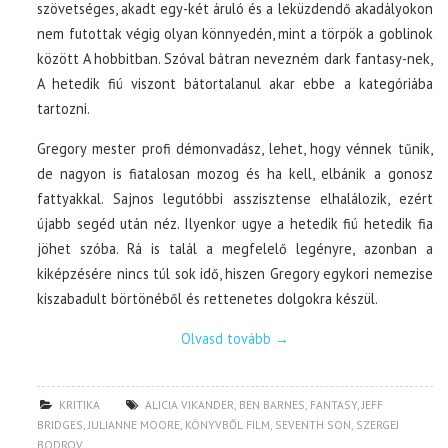
szövetséges, akadt egy-két áruló és a leküzdendő akadályokon
nem futottak végig olyan könnyedén, mint a törpök a goblinok
között A hobbitban. Szóval bátran nevezném dark fantasy-nek,
A hetedik fiú viszont bátortalanul akar ebbe a kategóriába
tartozni.
Gregory mester profi démonvadász, lehet, hogy vénnek tűnik,
de nagyon is fiatalosan mozog és ha kell, elbánik a gonosz
fattyakkal. Sajnos legutóbbi asszisztense elhalálozik, ezért
újabb segéd után néz. Ilyenkor ugye a hetedik fiú hetedik fia
jöhet szóba. Rá is talál a megfelelő legényre, azonban a
kiképzésére nincs túl sok idő, hiszen Gregory egykori nemezise
kiszabadult börtönéből és rettenetes dolgokra készül.
Olvasd tovább
→
KRITIKA
ALICIA VIKANDER
,
BEN BARNES
,
FANTASY
,
JEFF
BRIDGES
,
JULIANNE MOORE
,
KÖNYVBŐL FILM
,
SEVENTH SON
,
SZERGEJ
BODROV