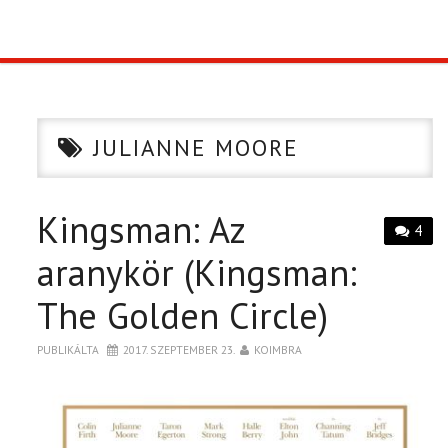
TOP10
KULISSZA
JULIANNE MOORE
CIKK
Kingsman: Az
PÓLÓ RENDELÉS
4
aranykör (Kingsman:
The Golden Circle)
PUBLIKÁLTA
2017. SZEPTEMBER 23.
KOIMBRA