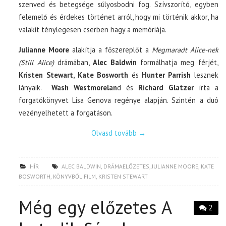
szenved és betegsége súlyosbodni fog. Szívszorító, egyben
felemelő és érdekes történet arról, hogy mi történik akkor, ha
valakit ténylegesen cserben hagy a memóriája.
Julianne Moore
alakítja a főszereplőt a
Megmaradt Alice-nek
(Still Alice)
drámában,
Alec Baldwin
formálhatja meg férjét,
Kristen Stewart, Kate Bosworth
és
Hunter Parrish
lesznek
lányaik.
Wash Westmorelan
d és
Richard Glatzer
írta a
forgatókönyvet Lisa Genova regénye alapján. Szintén a duó
vezényelhetett a forgatáson.
Olvasd tovább
→
HÍR
ALEC BALDWIN
,
DRÁMAELŐZETES
,
JULIANNE MOORE
,
KATE
BOSWORTH
,
KÖNYVBŐL FILM
,
KRISTEN STEWART
Még egy előzetes A
2