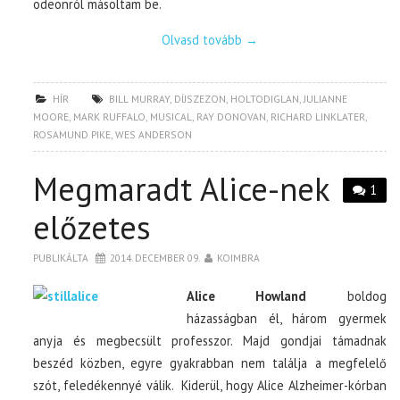
odeonról másoltam be.
Olvasd tovább
→
HÍR
BILL MURRAY
,
DÍJSZEZON
,
HOLTODIGLAN
,
JULIANNE
MOORE
,
MARK RUFFALO
,
MUSICAL
,
RAY DONOVAN
,
RICHARD LINKLATER
,
ROSAMUND PIKE
,
WES ANDERSON
Megmaradt Alice-nek
1
előzetes
PUBLIKÁLTA
2014. DECEMBER 09.
KOIMBRA
Alice Howland
boldog
házasságban él, három gyermek
anyja és megbecsült professzor. Majd gondjai támadnak
beszéd közben, egyre gyakrabban nem találja a megfelelő
szót, feledékennyé válik. Kiderül, hogy Alice Alzheimer-kórban