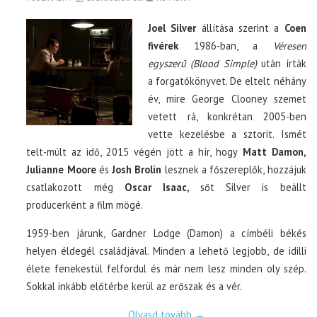
Joel Silver
állítása szerint a
Coen
fivérek
1986-ban, a
Véresen
egyszerű (Blood Simple)
után írták
a forgatókönyvet. De eltelt néhány
év, mire George Clooney szemet
vetett rá, konkrétan 2005-ben
vette kezelésbe a sztorit. Ismét
telt-múlt az idő, 2015 végén jött a hír, hogy
Matt Damon,
Julianne Moore
és
Josh Brolin
lesznek a főszereplők, hozzájuk
csatlakozott még
Oscar Isaac,
sőt Silver is beállt
producerként a film mögé.
1959-ben járunk, Gardner Lodge (Damon) a címbéli békés
helyen éldegél családjával. Minden a lehető legjobb, de idilli
élete fenekestül felfordul és már nem lesz minden oly szép.
Sokkal inkább előtérbe kerül az erőszak és a vér.
Olvasd tovább
→