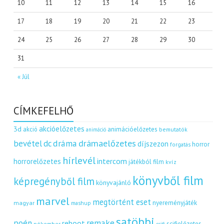
10
11
12
13
14
15
16
17
18
19
20
21
22
23
24
25
26
27
28
29
30
31
« Júl
CÍMKEFELHŐ
akcióelőzetes
3d
akció
animációelőzetes
bemutatók
animáció
dráma
drámaelőzetes
bevétel
dc
díjszezon
horror
forgatás
hírlevél
intercom
horrorelőzetes
játékból film
kvíz
könyvből film
képregényből film
könyvajánló
marvel
megtörtént eset
nyereményjáték
magyar
mashup
satöbbi
remake
poén
reboot
scifielőzetes
pókember
scifi