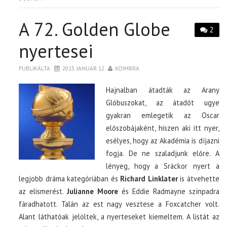
A 72. Golden Globe
2
nyertesei
PUBLIKÁLTA
2015. JANUÁR 12.
KOIMBRA
Hajnalban átadták az Arany
Glóbuszokat, az átadót ugye
gyakran emlegetik az Oscar
előszobájaként, hiszen aki itt nyer,
esélyes, hogy az Akadémia is díjazni
fogja. De ne szaladjunk előre. A
lényeg, hogy a Sráckor nyert a
legjobb dráma kategóriában és
Richard Linklater
is átvehette
az elismerést.
Julianne Moore
és Eddie Radmayne színpadra
fáradhatott. Talán az est nagy vesztese a Foxcatcher volt.
Alant láthatóak jelöltek, a nyerteseket kiemeltem. A listát az