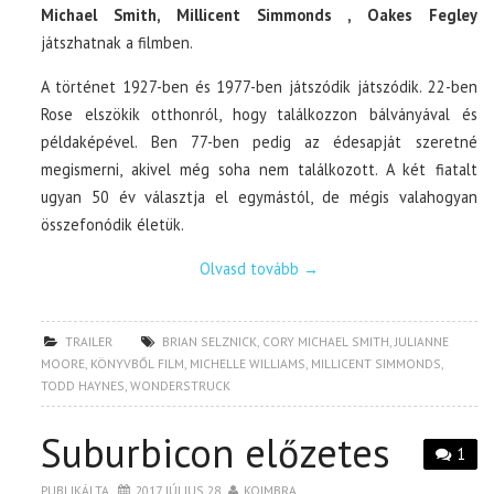
Michael Smith, Millicent Simmonds , Oakes Fegley
játszhatnak a filmben.
A történet 1927-ben és 1977-ben játszódik játszódik. 22-ben
Rose elszökik otthonról, hogy találkozzon bálványával és
példaképével. Ben 77-ben pedig az édesapját szeretné
megismerni, akivel még soha nem találkozott. A két fiatalt
ugyan 50 év választja el egymástól, de mégis valahogyan
összefonódik életük.
Olvasd tovább
→
TRAILER
BRIAN SELZNICK
,
CORY MICHAEL SMITH
,
JULIANNE
MOORE
,
KÖNYVBŐL FILM
,
MICHELLE WILLIAMS
,
MILLICENT SIMMONDS
,
TODD HAYNES
,
WONDERSTRUCK
Suburbicon előzetes
1
PUBLIKÁLTA
2017. JÚLIUS 28.
KOIMBRA