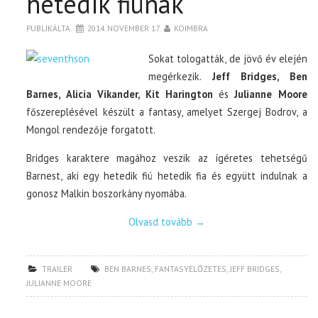
hetedik fiúnak
PUBLIKÁLTA
2014. NOVEMBER 17.
KOIMBRA
Sokat tologatták, de jövő év elején
megérkezik.
Jeff Bridges, Ben
Barnes, Alicia Vikander, Kit Harington
és
Julianne Moore
főszereplésével készült a fantasy, amelyet Szergej Bodrov, a
Mongol rendezője forgatott.
Bridges karaktere magához veszik az ígéretes tehetségű
Barnest, aki egy hetedik fiú hetedik fia és együtt indulnak a
gonosz Malkin boszorkány nyomába.
Olvasd tovább
→
TRAILER
BEN BARNES
,
FANTASYELŐZETES
,
JEFF BRIDGES
,
JULIANNE MOORE