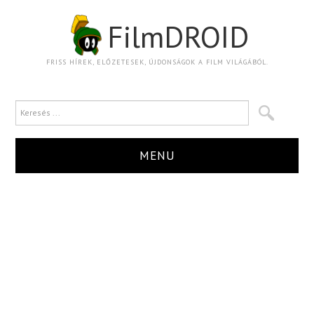
FilmDROID
FRISS HÍREK, ELŐZETESEK, ÚJDONSÁGOK A FILM VILÁGÁBÓL.
MENU
HÍR
TRAILER
KRITIKA
BOXOFFICE