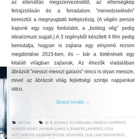
az ellenállás megszervezésétől, az ellenségkép
felrajzolásán és a forradalom ”menedzselésén”
keresztül a megnyugtató befejezésig. (A végén persze
kapunk egy nagy fordulatot, a „boldog vég” pedig
idealizmust sugall.) A 3 regényből készített 4 film pedig
bemutatja, hogyan is zajlana egy elnyomó rezsim
megdöntése 2015-ben, és – bár a történések egy
kitalált világban zajlanak, Az éhezők viadalában
ábrázolt ”messzi-messzi galaxis” nincs is olyan messze,
mivel az ábrázolt világ fejlettségi szintje napjainkat
idézi.
Olvasd tovább
→
KRITIKA
80 %
,
DONALD SUTHERLAND
,
FRANCIS LAWRENCE
,
HUNGER GAMES
,
HUNGER GAMES 4
,
JENNIFER LAWRENCE
,
JOSH
HUTCHERSON
,
JULIANNE MOORE
,
KÖNYVBŐL FILM
,
LIAM HEMSWORTH
,