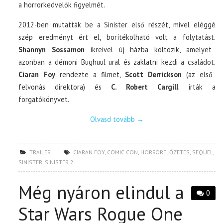
a horrorkedvelők figyelmét.
2012-ben mutatták be a Sinister első részét, mivel eléggé
szép eredményt ért el, borítékolható volt a folytatást.
Shannyn Sossamon
ikreivel új házba költözik, amelyet
azonban a démoni Bughuul ural és zaklatni kezdi a családot.
Ciaran Foy
rendezte a filmet,
Scott Derrickson
(az első
felvonás direktora) és
C. Robert Cargill
írták a
forgatókönyvet.
Olvasd tovább
→
TRAILER
CIARAN FOY
,
COMIC CON
,
HORRORELŐZETES
,
SEQUEL
,
SINISTER
,
SINISTER 2
Még nyáron elindul a
0
Star Wars Rogue One