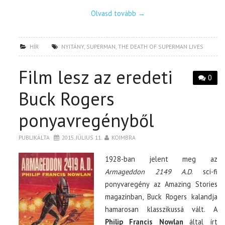
Olvasd tovább
→
HÍR
NYITÁNY
,
SUPERMAN
,
THE DEATH OF SUPERMAN LIVES
Film lesz az eredeti
0
Buck Rogers
ponyavregényből
PUBLIKÁLTA
2015. JÚLIUS 11.
KOIMBRA
1928-ban jelent meg az
Armageddon 2149 A.D
. sci-fi
ponyvaregény az Amazing Stories
magazinban, Buck Rogers kalandja
hamarosan klasszikussá vált. A
Philip Francis Nowlan
által írt