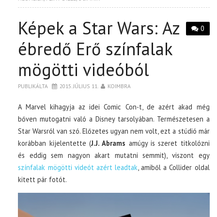
Képek a Star Wars: Az
0
ébredő Erő színfalak
mögötti videóból
PUBLIKÁLTA
2015. JÚLIUS 11.
KOIMBRA
A Marvel kihagyja az idei Comic Con-t, de azért akad még
bőven mutogatni való a Disney tarsolyában. Természetesen a
Star Warsról van szó. Előzetes ugyan nem volt, ezt a stúdió már
korábban kijelentette (
J.J. Abrams
amúgy is szeret titkolózni
és eddig sem nagyon akart mutatni semmit), viszont egy
színfalak mögötti videót azért leadtak
, amiből a Collider oldal
kitett pár fotót.