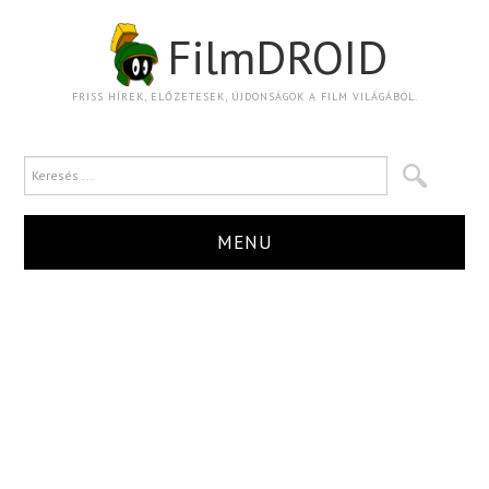
FilmDROID
FRISS HÍREK, ELŐZETESEK, ÚJDONSÁGOK A FILM VILÁGÁBÓL.
MENU
HÍR
TRAILER
KRITIKA
BOXOFFICE