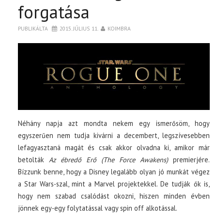
forgatása
PUBLIKÁLTA
2015. JÚLIUS 11.
KOIMBRA
Néhány napja azt mondta nekem egy ismerősöm, hogy
egyszerűen nem tudja kivárni a decembert, legszívesebben
lefagyasztaná magát és csak akkor olvadna ki, amikor már
betolták
Az ébredő Erő (The Force Awakens)
premierjére.
Bízzunk benne, hogy a Disney legalább olyan jó munkát végez
a Star Wars-szal, mint a Marvel projektekkel. De tudják ők is,
hogy nem szabad csalódást okozni, hiszen minden évben
jönnek egy-egy folytatással vagy spin off alkotással.