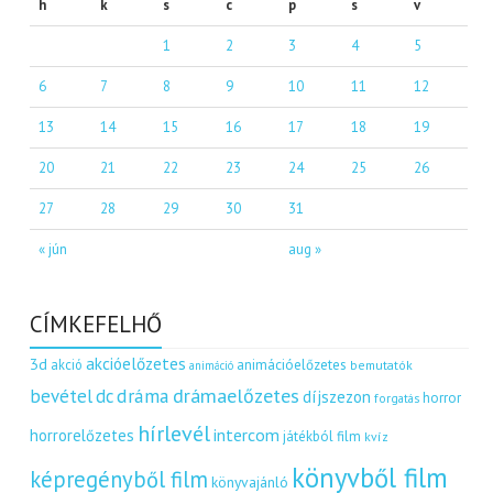
h
k
s
c
p
s
v
1
2
3
4
5
6
7
8
9
10
11
12
13
14
15
16
17
18
19
20
21
22
23
24
25
26
27
28
29
30
31
« jún
aug »
CÍMKEFELHŐ
akcióelőzetes
3d
akció
animációelőzetes
bemutatók
animáció
dráma
drámaelőzetes
bevétel
dc
díjszezon
horror
forgatás
hírlevél
intercom
horrorelőzetes
játékból film
kvíz
könyvből film
képregényből film
könyvajánló