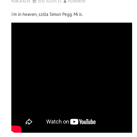
PUBLIKÁLTA
2015. JÚLIUS 11.
FILMDROID
I’m in heaven, szóla Simon Pegg. Mi is.