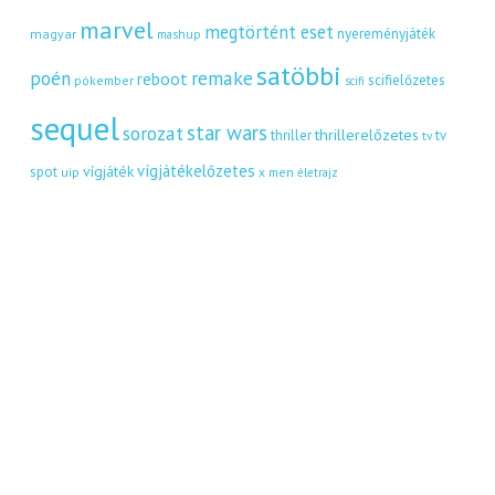
marvel
megtörtént eset
nyereményjáték
magyar
mashup
satöbbi
remake
poén
reboot
scifielőzetes
pókember
scifi
sequel
star wars
sorozat
thrillerelőzetes
thriller
tv
tv
vígjátékelőzetes
vígjáték
spot
uip
x men
életrajz