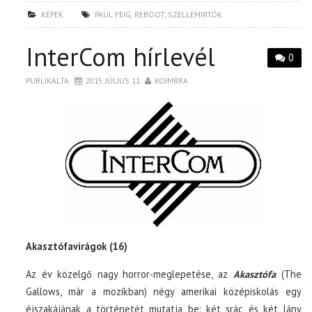
KÉPEK
PAUL FEIG
,
REBOOT
,
SZELLEMIRTÓK
InterCom hírlevél
0
PUBLIKÁLTA
2015. JÚLIUS 11.
KOIMBRA
Akasztófavirágok (16)
Az év közelgő nagy horror-meglepetése, az
Akasztófa
(The
Gallows, már a mozikban) négy amerikai középiskolás egy
éjszakájának a történetét mutatja be: két srác és két lány