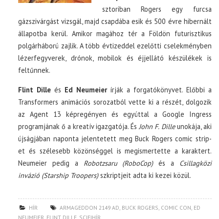
sztoriban Rogers egy furcsa
gázszivárgást vizsgál, majd csapdába esik és 500 évre hibernált
állapotba kerül. Amikor magához tér a Földön futurisztikus
polgárháború zajlik. A több évtizeddel ezelőtti cselekményben
lézerfegyverek, drónok, mobilok és éjjellátó készülékek is
feltűnnek.
Flint Dille
és
Ed Neumeier
írják a forgatókönyvet. Előbbi a
Transformers animációs sorozatból vette ki a részét, dolgozik
az Agent 13 képregényen és egyúttal a Google Ingress
programjának ő a kreatív igazgatója. És
John F. Dille
unokája, aki
újságjában naponta jelentetett meg Buck Rogers comic strip-
et és szélesebb közönséggel is megismertette a karaktert.
Neumeier pedig a
Robotzsaru (RoboCop)
és a
Csillagközi
invázió (Starship Troopers)
szkriptjeit adta ki kezei közül.
HÍR
ARMAGEDDON 2149 AD
,
BUCK ROGERS
,
COMIC CON
,
ED
NEUMEIER
,
FLINT DILLE
,
SCIFIHÍR