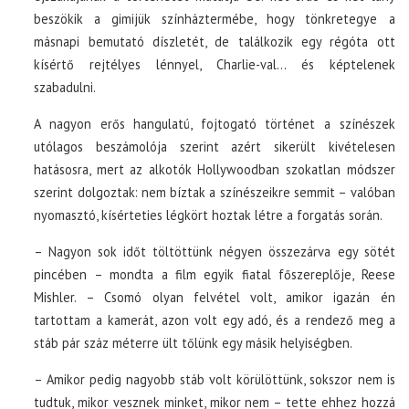
beszökik a gimijük színháztermébe, hogy tönkretegye a
másnapi bemutató díszletét, de találkozik egy régóta ott
kísértő rejtélyes lénnyel, Charlie-val… és képtelenek
szabadulni.
A nagyon erős hangulatú, fojtogató történet a színészek
utólagos beszámolója szerint azért sikerült kivételesen
hatásosra, mert az alkotók Hollywoodban szokatlan módszer
szerint dolgoztak: nem bíztak a színészeikre semmit – valóban
nyomasztó, kísérteties légkört hoztak létre a forgatás során.
– Nagyon sok időt töltöttünk négyen összezárva egy sötét
pincében – mondta a film egyik fiatal főszereplője, Reese
Mishler. – Csomó olyan felvétel volt, amikor igazán én
tartottam a kamerát, azon volt egy adó, és a rendező meg a
stáb pár száz méterre ült tőlünk egy másik helyiségben.
– Amikor pedig nagyobb stáb volt körülöttünk, sokszor nem is
tudtuk, mikor vesznek minket, mikor nem – tette ehhez hozzá