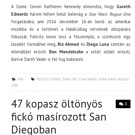
A Comic Conon Kathleen Kennedy elmondta, hogy
Gareth
Edwards
három héten belül belevág a
Star Wars: Rogue One
forgatásába, ami 2016 december 16-án kerül az amerikai
mozikba és a történet a Halálcsillag terveinek ellopására
fókuszál. Felicity Jones lesz a főszereplő, a színésznő egy
lázadót formálhat meg,
Riz Ahmed
és
Diego Luna
szintén az
ellenállást erősíti.
Ben Mendelsohn
a sötét oldalt erősíti,
illetve Darth Vader is fel fog bukkanni.
HÍR
FELICITY JONES
,
SPIN OFF
,
STAR WARS
,
STAR WARS ROGUE
ONE
47 kopasz öltönyös
0
fickó masírozott San
Diegoban