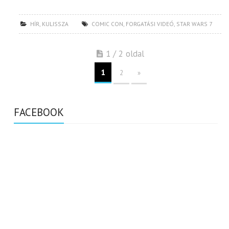
HÍR
,
KULISSZA
COMIC CON
,
FORGATÁSI VIDEÓ
,
STAR WARS 7
1 / 2 oldal
1
2
»
FACEBOOK