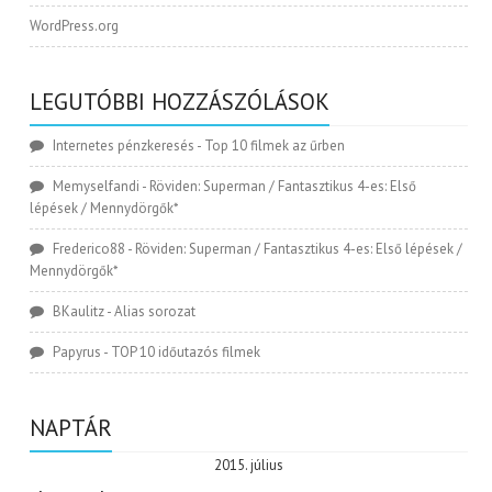
WordPress.org
LEGUTÓBBI HOZZÁSZÓLÁSOK
Internetes pénzkeresés
-
Top 10 filmek az űrben
Memyselfandi
-
Röviden: Superman / Fantasztikus 4-es: Első
lépések / Mennydörgők*
Frederico88
-
Röviden: Superman / Fantasztikus 4-es: Első lépések /
Mennydörgők*
BKaulitz
-
Alias sorozat
Papyrus
-
TOP 10 időutazós filmek
NAPTÁR
2015. július