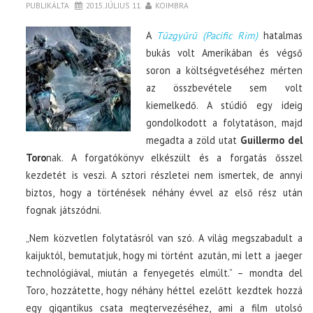
PUBLIKÁLTA
2015. JÚLIUS 11.
KOIMBRA
A
Tűzgyűrű (Pacific Rim)
hatalmas
bukás volt Amerikában és végső
soron a költségvetéséhez mérten
az összbevétele sem volt
kiemelkedő. A stúdió egy ideig
gondolkodott a folytatáson, majd
megadta a zöld utat
Guillermo del
Toro
nak. A forgatókönyv elkészült és a forgatás ősszel
kezdetét is veszi. A sztori részletei nem ismertek, de annyi
biztos, hogy a történések néhány évvel az első rész után
fognak játszódni.
„Nem közvetlen folytatásról van szó. A világ megszabadult a
kaijuktól, bemutatjuk, hogy mi történt azután, mi lett a jaeger
technológiával, miután a fenyegetés elmúlt.” – mondta del
Toro, hozzátette, hogy néhány héttel ezelőtt kezdtek hozzá
egy gigantikus csata megtervezéséhez, ami a film utolsó