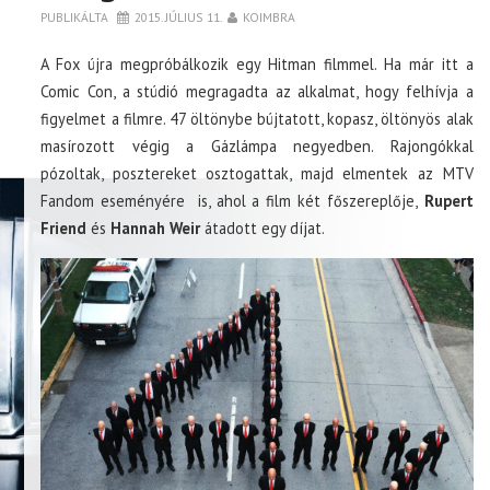
PUBLIKÁLTA
2015. JÚLIUS 11.
KOIMBRA
A Fox újra megpróbálkozik egy Hitman filmmel. Ha már itt a
Comic Con, a stúdió megragadta az alkalmat, hogy felhívja a
figyelmet a filmre. 47 öltönybe bújtatott, kopasz, öltönyös alak
masírozott végig a Gázlámpa negyedben. Rajongókkal
pózoltak, posztereket osztogattak, majd elmentek az MTV
Fandom eseményére is, ahol a film két főszereplője,
Rupert
Friend
és
Hannah Weir
átadott egy díjat.