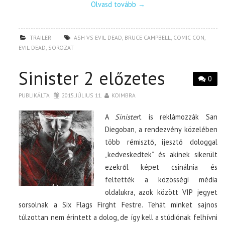
Olvasd tovább
→
TRAILER
ASH VS EVIL DEAD
,
BRUCE CAMPBELL
,
COMIC CON
,
EVIL DEAD
,
SOROZAT
Sinister 2 előzetes
0
PUBLIKÁLTA
2015. JÚLIUS 11.
KOIMBRA
A
Sinister
t is reklámozzák San
Diegoban, a rendezvény közelében
több rémisztő, ijesztő dologgal
„kedveskedtek” és akinek sikerült
ezekről képet csinálnia és
feltették a közösségi média
oldalukra, azok között VIP jegyet
sorsolnak a Six Flags Firght Festre. Tehát minket sajnos
túlzottan nem érintett a dolog, de így kell a stúdiónak felhívni