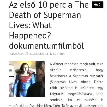
Az első 10 perc a The
2
Death of Superman
Lives: What
Happened?
dokumentumfilmből
PUBLIKÁLTA
2015. JÚLIUS 11.
KOIMBRA
A Warner rendesen megizzadt, mire
sikerült eldöntenie, hogy
összehozza a Superman visszatér
(Superman Lives) filmet. Előtte
több kísérlet is született egy
folytatás megvalósítására, több
rendező, író és színész is
megfordult a franchise környékén. Talán az egyik legismertebb