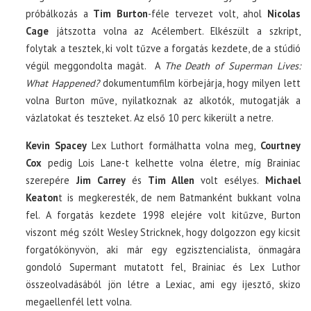
próbálkozás a
Tim Burton
-féle tervezet volt, ahol
Nicolas
Cage
játszotta volna az Acélembert. Elkészült a szkript,
folytak a tesztek, ki volt tűzve a forgatás kezdete, de a stúdió
végül meggondolta magát. A
The Death of Superman Lives:
What Happened?
dokumentumfilm körbejárja, hogy milyen lett
volna Burton műve, nyilatkoznak az alkotók, mutogatják a
vázlatokat és teszteket. Az első 10 perc kikerült a netre.
Kevin Spacey
Lex Luthort formálhatta volna meg,
Courtney
Cox
pedig Lois Lane-t kelhette volna életre, míg Brainiac
szerepére
Jim Carrey
és
Tim Allen
volt esélyes.
Michael
Keaton
t is megkeresték, de nem Batmanként bukkant volna
fel. A forgatás kezdete 1998 elejére volt kitűzve, Burton
viszont még szólt Wesley Stricknek, hogy dolgozzon egy kicsit
forgatókönyvön, aki már egy egzisztencialista, önmagára
gondoló Supermant mutatott fel, Brainiac és Lex Luthor
összeolvadásából jön létre a Lexiac, ami egy ijesztő, skizo
megaellenfél lett volna.