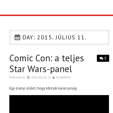
TOP10
KULISSZA
DAY:
2015. JÚLIUS 11.
CIKK
Comic Con: a teljes
PÓLÓ RENDELÉS
0
Star Wars-panel
PUBLIKÁLTA
2015. JÚLIUS 11.
FILMDROID
Egy órányi őrület, hogy kibírjuk karácsonyig.