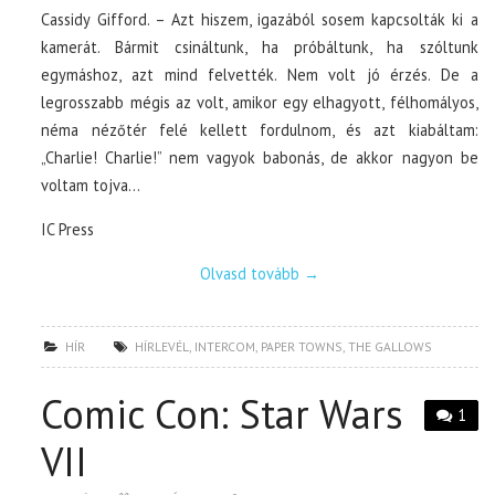
Cassidy Gifford. – Azt hiszem, igazából sosem kapcsolták ki a
kamerát. Bármit csináltunk, ha próbáltunk, ha szóltunk
egymáshoz, azt mind felvették. Nem volt jó érzés. De a
legrosszabb mégis az volt, amikor egy elhagyott, félhomályos,
néma nézőtér felé kellett fordulnom, és azt kiabáltam:
„Charlie! Charlie!” nem vagyok babonás, de akkor nagyon be
voltam tojva…
IC Press
Olvasd tovább
→
HÍR
HÍRLEVÉL
,
INTERCOM
,
PAPER TOWNS
,
THE GALLOWS
Comic Con: Star Wars
1
VII