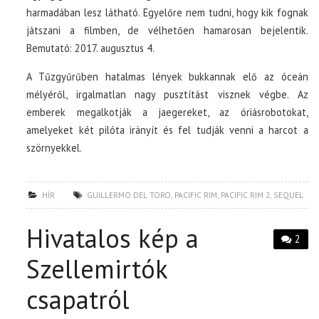
harmadában lesz látható. Egyelőre nem tudni, hogy kik fognak
játszani a filmben, de vélhetően hamarosan bejelentik.
Bemutató: 2017. augusztus 4.
A Tűzgyűrűben hatalmas lények bukkannak elő az óceán
mélyéről, irgalmatlan nagy pusztítást visznek végbe. Az
emberek megalkotják a jaegereket, az óriásrobotokat,
amelyeket két pilóta irányít és fel tudják venni a harcot a
szörnyekkel.
HÍR
GUILLERMO DEL TORO
,
PACIFIC RIM
,
PACIFIC RIM 2
,
SEQUEL
Hivatalos kép a
2
Szellemirtók
csapatról