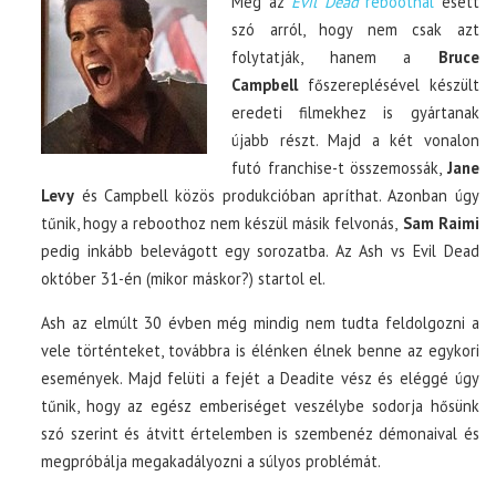
Még az
Evil Dead
rebootnál
esett
szó arról, hogy nem csak azt
folytatják, hanem a
Bruce
Campbell
főszereplésével készült
eredeti filmekhez is gyártanak
újabb részt. Majd a két vonalon
futó franchise-t összemossák,
Jane
Levy
és Campbell közös produkcióban apríthat. Azonban úgy
tűnik, hogy a reboothoz nem készül másik felvonás,
Sam Raimi
pedig inkább belevágott egy sorozatba. Az Ash vs Evil Dead
október 31-én (mikor máskor?) startol el.
Ash az elmúlt 30 évben még mindig nem tudta feldolgozni a
vele történteket, továbbra is élénken élnek benne az egykori
események. Majd felüti a fejét a Deadite vész és eléggé úgy
tűnik, hogy az egész emberiséget veszélybe sodorja hősünk
szó szerint és átvitt értelemben is szembenéz démonaival és
megpróbálja megakadályozni a súlyos problémát.