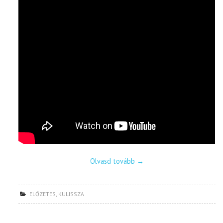
Olvasd tovább
→
ELŐZETES
,
KULISSZA