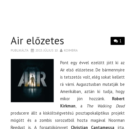
Air előzetes
1
PUBLIKÁLTA
2015. JÚLIUS 10.
KOIMBRA
Pont egy évvel ezelőtt jött ki az
Air első előzetese. De bármennyire
is tetszetős volt, elég sokat kellett
rá várni. Augusztusban mutatják be
Amerikában, aztán ki tudja, hogy
mikor jön hozzánk.
Robert
Kirkman
, a
The Walking Dead
producere állt a kisköltségvetésű posztapokaliptikus projekt
mögött és a zombis sorozatból hozta magával Noorman
Reedust is. A forgatókönyvet
Christian Cantamessa
írta,