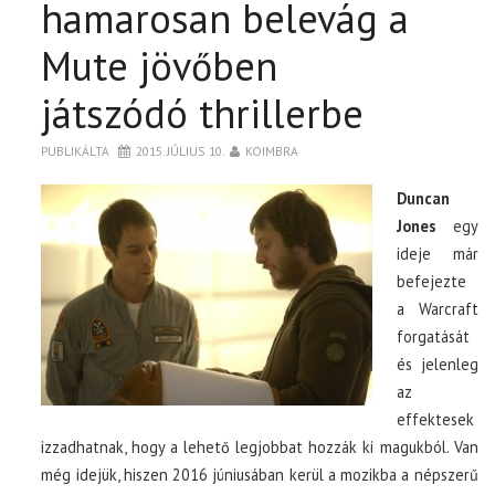
hamarosan belevág a
Mute jövőben
játszódó thrillerbe
PUBLIKÁLTA
2015. JÚLIUS 10.
KOIMBRA
Duncan
Jones
egy
ideje már
befejezte
a Warcraft
forgatását
és jelenleg
az
effektesek
izzadhatnak, hogy a lehető legjobbat hozzák ki magukból. Van
még idejük, hiszen 2016 júniusában kerül a mozikba a népszerű