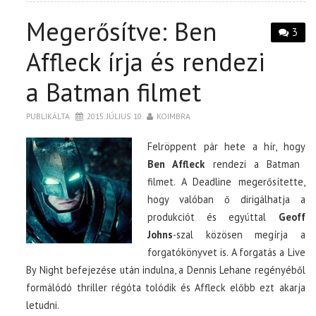
Megerősítve: Ben
3
Affleck írja és rendezi
a Batman filmet
PUBLIKÁLTA
2015. JÚLIUS 10.
KOIMBRA
Felröppent pár hete a hír, hogy
Ben Affleck
rendezi a Batman
filmet. A Deadline megerősítette,
hogy valóban ő dirigálhatja a
produkciót és egyúttal
Geoff
Johns
-szal közösen megírja a
forgatókönyvet is. A forgatás a Live
By Night befejezése után indulna, a Dennis Lehane regényéből
formálódó thriller régóta tolódik és Affleck előbb ezt akarja
letudni.