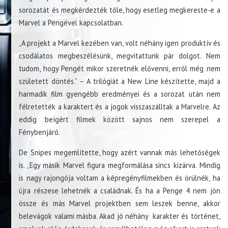
sorozatát és megkérdezték tőle, hogy esetleg megkereste-e a
Marvel a Pengével kapcsolatban.
„A projekt a Marvel kezében van, volt néhány igen produktív és
csodálatos megbeszélésünk, megvitattunk pár dolgot. Nem
tudom, hogy Pengét mikor szeretnék elővenni, erről még nem
született döntés.” – A trilógiát a New Line készítette, majd a
harmadik film gyengébb eredményei és a sorozat után nem
félretették a karaktert és a jogok visszaszálltak a Marvelre. Az
eddig beígért filmek között sajnos nem szerepel a
Fénybenjáró.
De Snipes megemlítette, hogy azért vannak más lehetőségek
is. „Egy másik Marvel figura megformálása sincs kizárva. Mindig
is nagy rajongója voltam a képregényfilmekben és örülnék, ha
újra részese lehetnék a családnak. És ha a Penge 4 nem jön
össze és más Marvel projektben sem leszek benne, akkor
belevágok valami másba. Akad jó néhány karakter és történet,