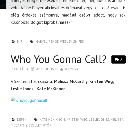
amelyek elég érdekesek és remélhetőleg még sikert is aratunk
vele. A The Player akcióval és drámával vegyített első évada is
elég érdekes számomra, ráadásul esélyt adott, hogy sok
különböző dolgot kipróbálhassak.”
HÍR
MARVEL
,
PENGE
,
WESLEY SNIPES
Who You Gonna Call?
2
PUBLIKÁLTA
2015. JÚLIUS 10.
KOIMBRA
A Szellemirtók csapata:
Melissa McCarthy, Kristen Wiig,
Leslie Jones, Kate McKinnon.
KÉPEK
KATE MCKINNON
,
KRISTEN WIIG
,
LESLIE JONES
,
MELISSA
MCCARTHY
,
SZELLEMIRTÓK