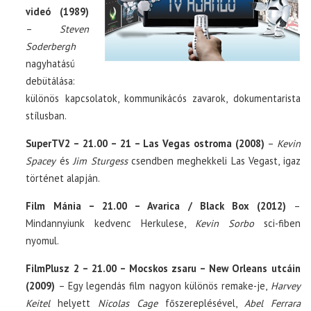
videó (1989)
–
Steven
Soderbergh
nagyhatású
debütálása:
különös kapcsolatok, kommunikácós zavarok, dokumentarista
stílusban.
SuperTV2 – 21.00 – 21 – Las Vegas ostroma (2008)
–
Kevin
Spacey
és
Jim Sturgess
csendben meghekkeli Las Vegast, igaz
történet alapján.
Film Mánia – 21.00 – Avarica / Black Box (2012)
–
Mindannyiunk kedvenc Herkulese,
Kevin Sorbo
sci-fiben
nyomul.
FilmPlusz 2 – 21.00 – Mocskos zsaru – New Orleans utcáin
(2009)
– Egy legendás film nagyon különös remake-je,
Harvey
Keitel
helyett
Nicolas Cage
főszereplésével,
Abel Ferrara