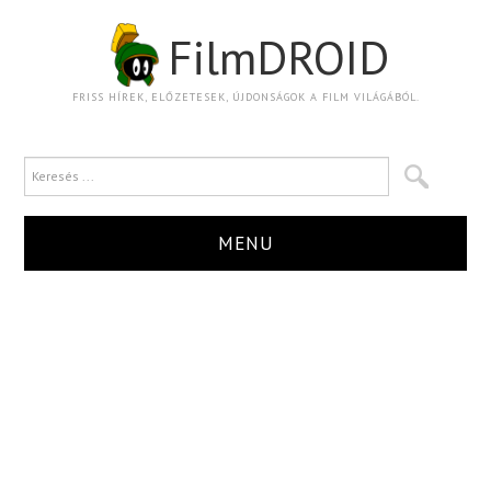
FilmDROID
FRISS HÍREK, ELŐZETESEK, ÚJDONSÁGOK A FILM VILÁGÁBÓL.
MENU
HÍR
TRAILER
KRITIKA
BOXOFFICE