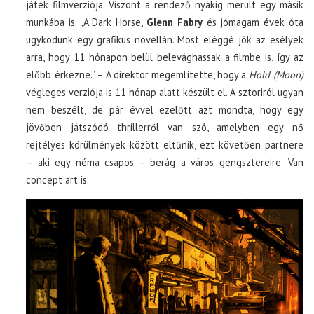
játék filmverziója. Viszont a rendező nyakig merült egy másik
munkába is. „A Dark Horse,
Glenn Fabry
és jómagam évek óta
ügyködünk egy grafikus novellán. Most eléggé jók az esélyek
arra, hogy 11 hónapon belül belevághassak a filmbe is, így az
előbb érkezne.” – A direktor megemlítette, hogy a
Hold (Moon)
végleges verziója is 11 hónap alatt készült el. A sztoriról ugyan
nem beszélt, de pár évvel ezelőtt azt mondta, hogy egy
jövőben játszódó thrillerről van szó, amelyben egy nő
rejtélyes körülmények között eltűnik, ezt követően partnere
– aki egy néma csapos – berág a város gengsztereire. Van
concept art is: