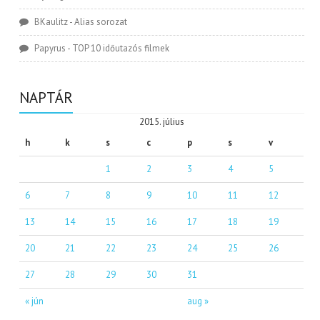
BKaulitz
-
Alias sorozat
Papyrus
-
TOP 10 időutazós filmek
NAPTÁR
2015. július
h
k
s
c
p
s
v
1
2
3
4
5
6
7
8
9
10
11
12
13
14
15
16
17
18
19
20
21
22
23
24
25
26
27
28
29
30
31
« jún
aug »