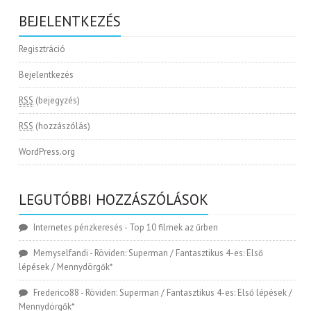
BEJELENTKEZÉS
Regisztráció
Bejelentkezés
RSS
(bejegyzés)
RSS
(hozzászólás)
WordPress.org
LEGUTÓBBI HOZZÁSZÓLÁSOK
Internetes pénzkeresés
-
Top 10 filmek az űrben
Memyselfandi
-
Röviden: Superman / Fantasztikus 4-es: Első
lépések / Mennydörgők*
Frederico88
-
Röviden: Superman / Fantasztikus 4-es: Első lépések /
Mennydörgők*