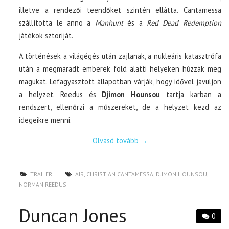
illetve a rendezői teendőket szintén ellátta. Cantamessa
szállította le anno a
Manhunt
és a
Red Dead Redemption
játékok sztoriját.
A történések a világégés után zajlanak, a nukleáris katasztrófa
után a megmaradt emberek föld alatti helyeken húzzák meg
magukat. Lefagyasztott állapotban várják, hogy idővel javuljon
a helyzet. Reedus és
Djimon Hounsou
tartja karban a
rendszert, ellenőrzi a műszereket, de a helyzet kezd az
idegeikre menni.
Olvasd tovább
→
TRAILER
AIR
,
CHRISTIAN CANTAMESSA
,
DJIMON HOUNSOU
,
NORMAN REEDUS
Duncan Jones
0