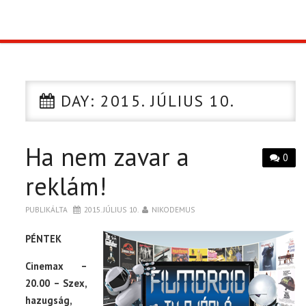
TOP10
KULISSZA
DAY:
2015. JÚLIUS 10.
CIKK
Ha nem zavar a
PÓLÓ RENDELÉS
0
reklám!
PUBLIKÁLTA
2015. JÚLIUS 10.
NIKODEMUS
PÉNTEK
Cinemax –
20.00 – Szex,
hazugság,