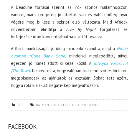
A Deadline forrásai szerint az írók azonos hullámhosszon
vannak, máris rengeteg jó ötletük van és valószínűleg nyár
végére meg is lesz a szkript első változata. Majd Affleck
novemberben elindítja a
Live By Night
forgatását és
befejezése után koncentrálhatna a sötét lovagra.
Affleck munkásságát jó ideig mindenki szapulta, majd a
Hideg
nyomon (Gone Baby Gone)
mindenki meglepődött, mivel
egészen jó filmet adott ki kezei közül. A
Tolvajok városával
(The Town)
bizonyította, hogy valóban tud rendezni és hirtelen
megsokasodtak az ajánlatok az asztalán. Sokat tett azért,
hogy a róla kialakult negatív kép megváltozzon.
HÍR
BATMAN
,
BEN AFFLECK
,
DC
,
GEOFF JOHNS
FACEBOOK