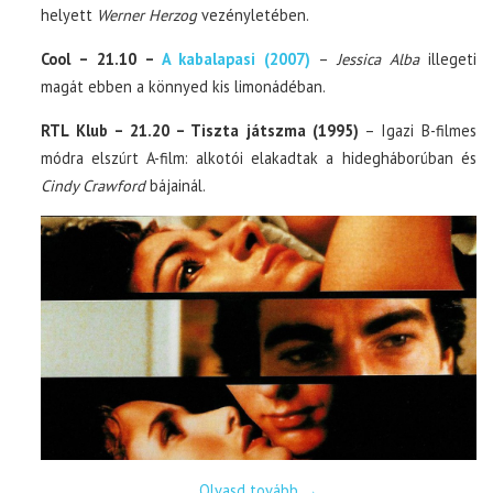
helyett
Werner Herzog
vezényletében.
Cool – 21.10 –
A kabalapasi (2007)
–
Jessica Alba
illegeti
magát ebben a könnyed kis limonádéban.
RTL Klub – 21.20 – Tiszta játszma (1995)
– Igazi B-filmes
módra elszúrt A-film: alkotói elakadtak a hidegháborúban és
Cindy Crawford
bájainál.
Olvasd tovább
→