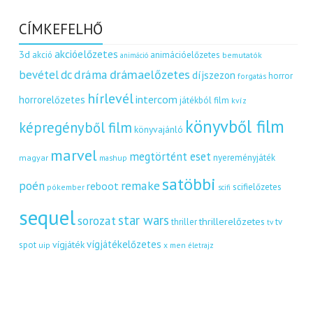
CÍMKEFELHŐ
akcióelőzetes
3d
akció
animációelőzetes
bemutatók
animáció
dráma
drámaelőzetes
bevétel
dc
díjszezon
horror
forgatás
hírlevél
intercom
horrorelőzetes
játékból film
kvíz
könyvből film
képregényből film
könyvajánló
marvel
megtörtént eset
nyereményjáték
magyar
mashup
satöbbi
remake
poén
reboot
scifielőzetes
pókember
scifi
sequel
star wars
sorozat
thrillerelőzetes
thriller
tv
tv
vígjátékelőzetes
vígjáték
spot
uip
x men
életrajz