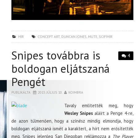
HÍR
CONCEPT ART
,
DUNCAN JONES
,
MUTE
,
SCIFIHÍR
Snipes továbbra is
4
boldogan eljátszaná
Pengét
PUBLIKÁLTA
2015. JÚLIUS 10.
KOIMBRA
Tavaly említették meg, hogy
Wesley Snipes
aláírt a Penge 4-re,
de azon túlmenően, hogy a színész mindig elmondja, hogy
boldogan eljátszaná ismét a karaktert, a hírt nem erősítették
meg. Snipes jelenleg San Diegoban reklámozza a
The Player