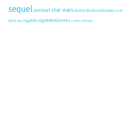
sequel
star wars
sorozat
thrillerelőzetes
thriller
tv
tv
vígjátékelőzetes
vígjáték
spot
uip
x men
életrajz