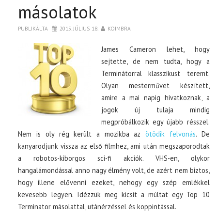
BOXOFFICE
másolatok
TOP10
PUBLIKÁLTA
2015. JÚLIUS 18.
KOIMBRA
James Cameron lehet, hogy
KULISSZA
sejtette, de nem tudta, hogy a
Terminátorral klasszikust teremt.
CIKK
Olyan mesterművet készített,
amire a mai napig hivatkoznak, a
jogok új tulaja mindig
PÓLÓ RENDELÉS
megpróbálkozik egy újabb résszel.
Nem is oly rég került a mozikba az
ötödik felvonás
. De
kanyarodjunk vissza az első filmhez, ami után megszaporodtak
a robotos-kiborgos sci-fi akciók. VHS-en, olykor
hangalámondással anno nagy élmény volt, de azért nem biztos,
hogy illene elővenni ezeket, nehogy egy szép emlékkel
kevesebb legyen. Idézzük meg kicsit a múltat egy Top 10
Terminator másolattal, utánérzéssel és koppintással.