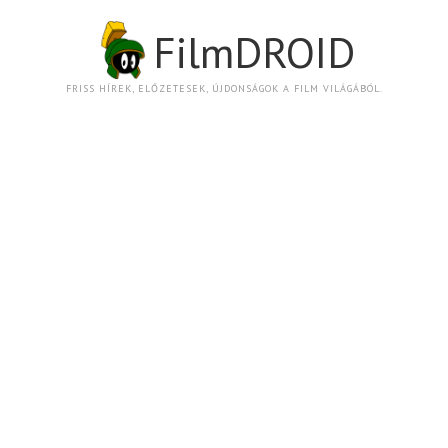
FilmDROID
FRISS HÍREK, ELŐZETESEK, ÚJDONSÁGOK A FILM VILÁGÁBÓL.