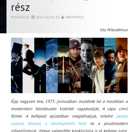
rész
PUBLIKÁLTA
2015. JÚLIUS 18.
NIKODEMUS
írta Nikodémus
Épp negyven éve, 1975. júniusában mutatták be a mozikban a
modernkori blockbuster kísérleti ragadozóját, A cápa című
filmet. A befejező epizódban megláthatjuk, miként
járatja
csúcsra hősünk a development hellt
és a posztmodern
infantilizmust, illetve valamiféle konklúzióra is el kellene jutni,