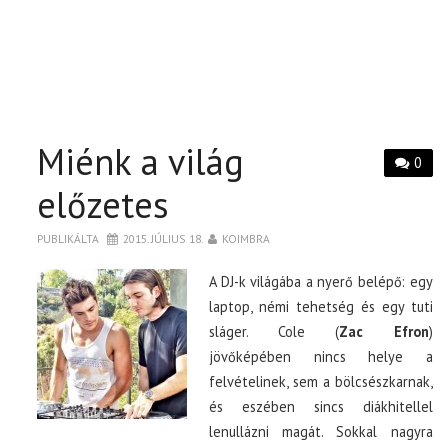
Miénk a világ
0
előzetes
PUBLIKÁLTA
2015. JÚLIUS 18.
KOIMBRA
A DJ-k világába a nyerő belépő: egy
laptop, némi tehetség és egy tuti
sláger. Cole (
Zac Efron
)
jövőképében nincs helye a
felvételinek, sem a bölcsészkarnak,
és eszében sincs diákhitellel
lenullázni magát. Sokkal nagyra