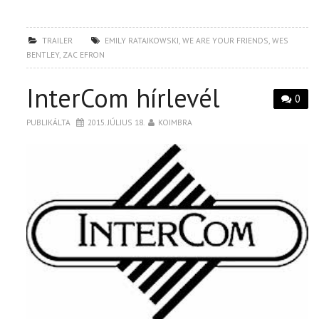
TRAILER
EMILY RATAJKOWSKI
,
WE ARE YOUR FRIENDS
,
WES
BENTLEY
,
ZAC EFRON
InterCom hírlevél
0
PUBLIKÁLTA
2015. JÚLIUS 18.
KOIMBRA