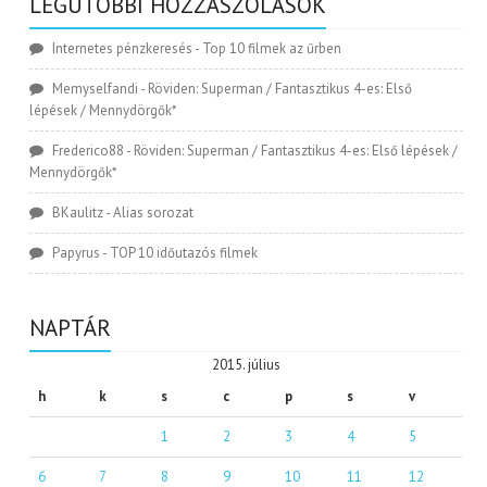
LEGUTÓBBI HOZZÁSZÓLÁSOK
Internetes pénzkeresés
-
Top 10 filmek az űrben
Memyselfandi
-
Röviden: Superman / Fantasztikus 4-es: Első
lépések / Mennydörgők*
Frederico88
-
Röviden: Superman / Fantasztikus 4-es: Első lépések /
Mennydörgők*
BKaulitz
-
Alias sorozat
Papyrus
-
TOP 10 időutazós filmek
NAPTÁR
2015. július
h
k
s
c
p
s
v
1
2
3
4
5
6
7
8
9
10
11
12