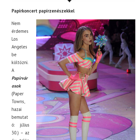
Papírkoncert papírzenészekkel
Nem
érdemes
Los
Angeles
be
költözni.
A
Papírvár
osok
(Paper
Towns,
hazai
bemutat
ó: július
30.) – az