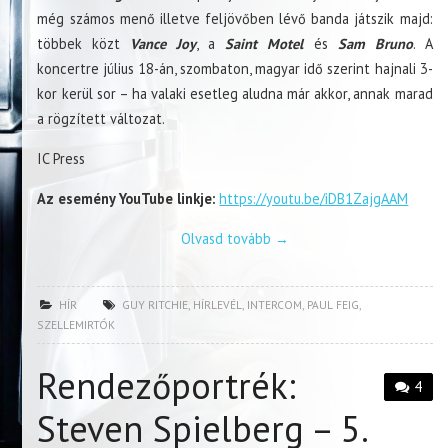
még számos menő illetve feljövőben lévő banda játszik majd:
többek közt
Vance Joy
, a
Saint Motel
és
Sam Bruno
. A
koncertre július 18-án, szombaton, magyar idő szerint hajnali 3-
kor kerül sor – ha valaki esetleg aludna már akkor, annak marad
a rögzített változat.
IC Press
Az esemény YouTube linkje:
https://youtu.be/iDB1ZajgAAM
Olvasd tovább
→
HÍR
GUY RITCHIE
,
HÍRLEVÉL
,
INTERCOM
,
PAUL FEIG
,
SZELLEMIRTÓK
Rendezőportrék:
4
Steven Spielberg – 5.