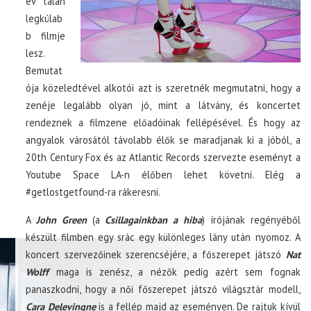
év talán
legkúlab
b filmje
lesz.
Bemutat
ója közeledtével alkotói azt is szeretnék megmutatni, hogy a
zenéje legalább olyan jó, mint a látvány, és koncertet
rendeznek a filmzene előadóinak fellépésével. És hogy az
angyalok városától távolabb élők se maradjanak ki a jóból, a
20th Century Fox és az Atlantic Records szervezte eseményt a
Youtube Space LA-n élőben lehet követni. Elég a
#getlostgetfound-ra rákeresni.
A
John Green
(a
Csillagainkban a hiba
) írójának regényéből
készült filmben egy srác egy különleges lány után nyomoz. A
koncert szervezőinek szerencséjére, a főszerepet játszó
Nat
Wolff
maga is zenész, a nézők pedig azért sem fognak
panaszkodni, hogy a női főszerepet játszó világsztár modell,
Cara Delevingne
is a fellép majd az eseményen. De rajtuk kívül