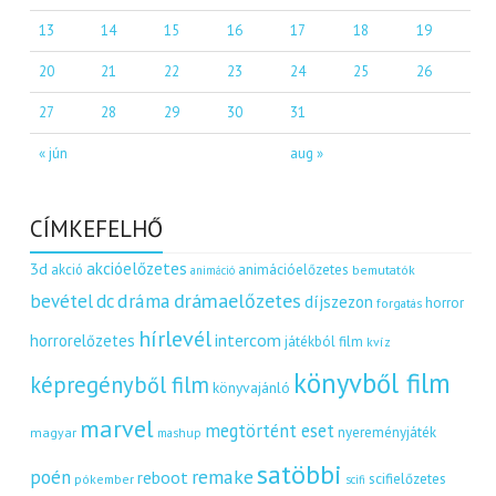
13
14
15
16
17
18
19
20
21
22
23
24
25
26
27
28
29
30
31
« jún
aug »
CÍMKEFELHŐ
akcióelőzetes
3d
akció
animációelőzetes
bemutatók
animáció
dráma
drámaelőzetes
bevétel
dc
díjszezon
horror
forgatás
hírlevél
intercom
horrorelőzetes
játékból film
kvíz
könyvből film
képregényből film
könyvajánló
marvel
megtörtént eset
nyereményjáték
magyar
mashup
satöbbi
remake
poén
reboot
scifielőzetes
pókember
scifi