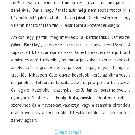
törőbb vágyai vannak: tömegeket akar megmozgatni a
zenéjével. Bár a nagy fantáziálás még nem robbantotta ki a
házibulik világából, ahol a haverjaival DJ-zik esténként, egy
valamit határozottan tud: ki akar törni a középszerűségből.
Amikor egy partin megismerkedik a karizmatikus Jamesszel
(
Wes Bentley
), elérkezik számára a nagy lehetőség. A
tapasztalt DJ a szárnyai alá veszi Cole-t, bevezeti az ifjú titánt
a mixelés apró trükkjeibe, megmutatja azokat a zenei alapokat,
amelyekből végre össze tudja hozni saját, egyedi hangzású
trackjét. Miközben Cole egyre közelebb kerül az álmaihoz, a
magánélete felborulni látszik. Összerúgja a port a barátaival,
és egyre közelebbi viszonyba kerül James barátnőjével, a
gyönyörű Sophie-val (
Emily Ratajkowski
). Döntenie kell: a
szerelmet és a haverokat választja, vagy a számára elrendelt
utat követi, és a legmenőbb DJ válik belőle az elektronikus
zenevilágban.
Olvasd tovább
→