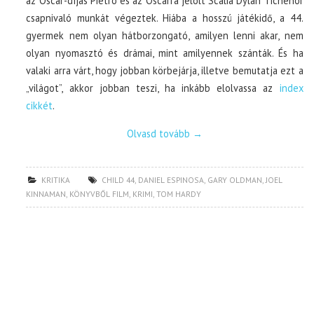
az Oscar-díjas Pietro és az Oscarra jelölt Scalia Dylan Tichenor
csapnivaló munkát végeztek. Hiába a hosszú játékidő, a 44.
gyermek nem olyan hátborzongató, amilyen lenni akar, nem
olyan nyomasztó és drámai, mint amilyennek szánták. És ha
valaki arra várt, hogy jobban körbejárja, illetve bemutatja ezt a
„világot”, akkor jobban teszi, ha inkább elolvassa az
index
cikkét
.
Olvasd tovább
→
KRITIKA
CHILD 44
,
DANIEL ESPINOSA
,
GARY OLDMAN
,
JOEL
KINNAMAN
,
KÖNYVBŐL FILM
,
KRIMI
,
TOM HARDY