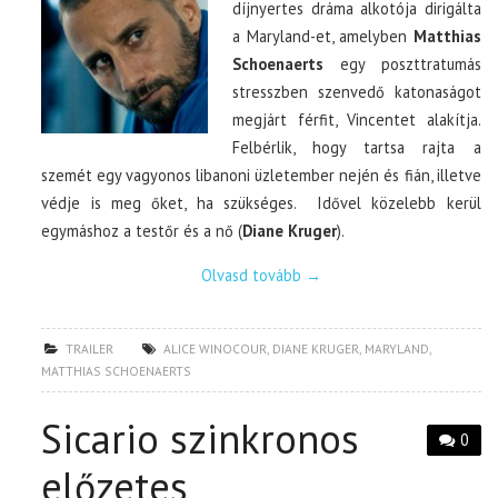
díjnyertes dráma alkotója dirigálta
a Maryland-et, amelyben
Matthias
Schoenaerts
egy poszttratumás
stresszben szenvedő katonaságot
megjárt férfit, Vincentet alakítja.
Felbérlik, hogy tartsa rajta a
szemét egy vagyonos libanoni üzletember nején és fián, illetve
védje is meg őket, ha szükséges. Idővel közelebb kerül
egymáshoz a testőr és a nő (
Diane Kruger
).
Olvasd tovább
→
TRAILER
ALICE WINOCOUR
,
DIANE KRUGER
,
MARYLAND
,
MATTHIAS SCHOENAERTS
Sicario szinkronos
0
előzetes