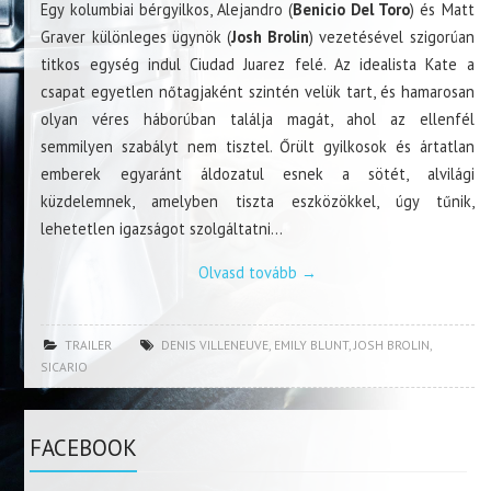
Egy kolumbiai bérgyilkos, Alejandro (
Benicio Del Toro
) és Matt
Graver különleges ügynök (
Josh Brolin
) vezetésével szigorúan
titkos egység indul Ciudad Juarez felé. Az idealista Kate a
csapat egyetlen nőtagjaként szintén velük tart, és hamarosan
olyan véres háborúban találja magát, ahol az ellenfél
semmilyen szabályt nem tisztel. Őrült gyilkosok és ártatlan
emberek egyaránt áldozatul esnek a sötét, alvilági
küzdelemnek, amelyben tiszta eszközökkel, úgy tűnik,
lehetetlen igazságot szolgáltatni…
Olvasd tovább
→
TRAILER
DENIS VILLENEUVE
,
EMILY BLUNT
,
JOSH BROLIN
,
SICARIO
FACEBOOK