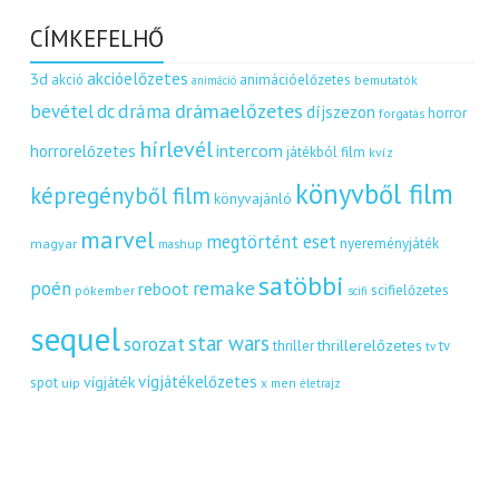
CÍMKEFELHŐ
akcióelőzetes
3d
akció
animációelőzetes
bemutatók
animáció
dráma
drámaelőzetes
bevétel
dc
díjszezon
horror
forgatás
hírlevél
intercom
horrorelőzetes
játékból film
kvíz
könyvből film
képregényből film
könyvajánló
marvel
megtörtént eset
nyereményjáték
magyar
mashup
satöbbi
remake
poén
reboot
scifielőzetes
pókember
scifi
sequel
star wars
sorozat
thrillerelőzetes
thriller
tv
tv
vígjátékelőzetes
vígjáték
spot
uip
x men
életrajz