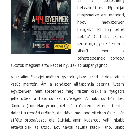
és a cselekmény
helyszínét és időpontját
megismerve azt mondod,
hogy nagyszerűen
hangzik? Mi baj lehet
ebből? De hiába akarod
szeretni, egyszerűen nem
sikerül, mert a
tehetségesnek gondolt
alkotók mégsem értő kézzel nyúltak az alapanyaghoz.
A sztálini Szovjetunióban gyerekgyilkos szedi áldozatait a
vasút mentén. Ám a rendszer álláspontja szerint ilyesmi
egyszerűen nem történhet meg, hiszen csakis a nyugatra
jellemzőek a hasonló szörnyűségek. A háborús hős, Leo
Dimidov (Tom Hardy) megbízhatóan és rendületlenül teszi a
dolgát a rendőri erőknél, de idővel meginog hitében és miután
afféle próba/teszt elé állítják, amin kudarcot vall, inkább
eltávolítják az útból. Egy távoli faluba küldik, ahol újabb