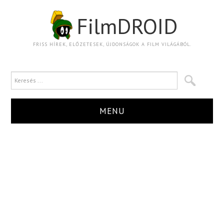
FilmDROID
FRISS HÍREK, ELŐZETESEK, ÚJDONSÁGOK A FILM VILÁGÁBÓL.
MENU
HÍR
TRAILER
KRITIKA
BOXOFFICE