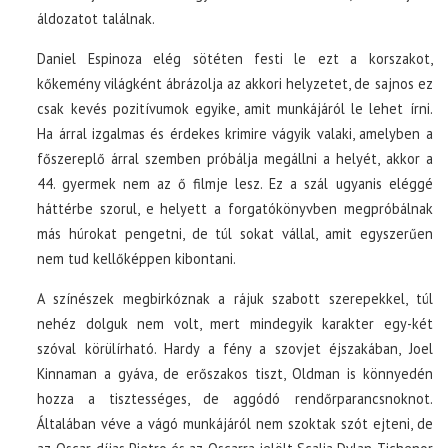
áldozatot találnak.
Daniel Espinoza elég sötéten festi le ezt a korszakot,
kőkemény világként ábrázolja az akkori helyzetet, de sajnos ez
csak kevés pozitívumok egyike, amit munkájáról le lehet írni.
Ha árral izgalmas és érdekes krimire vágyik valaki, amelyben a
főszereplő árral szemben próbálja megállni a helyét, akkor a
44. gyermek nem az ő filmje lesz. Ez a szál ugyanis eléggé
háttérbe szorul, e helyett a forgatókönyvben megpróbálnak
más húrokat pengetni, de túl sokat vállal, amit egyszerűen
nem tud kellőképpen kibontani.
A színészek megbirkóznak a rájuk szabott szerepekkel, túl
nehéz dolguk nem volt, mert mindegyik karakter egy-két
szóval körülírható. Hardy a fény a szovjet éjszakában, Joel
Kinnaman a gyáva, de erőszakos tiszt, Oldman is könnyedén
hozza a tisztességes, de aggódó rendőrparancsnoknot.
Általában véve a vágó munkájáról nem szoktak szót ejteni, de