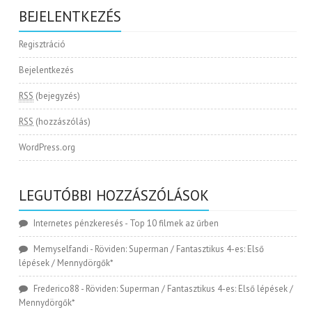
BEJELENTKEZÉS
Regisztráció
Bejelentkezés
RSS
(bejegyzés)
RSS
(hozzászólás)
WordPress.org
LEGUTÓBBI HOZZÁSZÓLÁSOK
Internetes pénzkeresés
-
Top 10 filmek az űrben
Memyselfandi
-
Röviden: Superman / Fantasztikus 4-es: Első
lépések / Mennydörgők*
Frederico88
-
Röviden: Superman / Fantasztikus 4-es: Első lépések /
Mennydörgők*