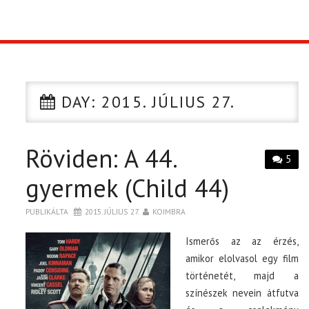
TOP10
KULISSZA
DAY:
2015. JÚLIUS 27.
CIKK
Röviden: A 44.
PÓLÓ RENDELÉS
5
gyermek (Child 44)
PUBLIKÁLTA
2015. JÚLIUS 27.
KOIMBRA
Ismerős az az érzés,
amikor elolvasol egy film
történetét, majd a
színészek nevein átfutva