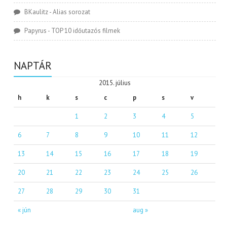
BKaulitz
-
Alias sorozat
Papyrus
-
TOP 10 időutazós filmek
NAPTÁR
2015. július
h
k
s
c
p
s
v
1
2
3
4
5
6
7
8
9
10
11
12
13
14
15
16
17
18
19
20
21
22
23
24
25
26
27
28
29
30
31
« jún
aug »