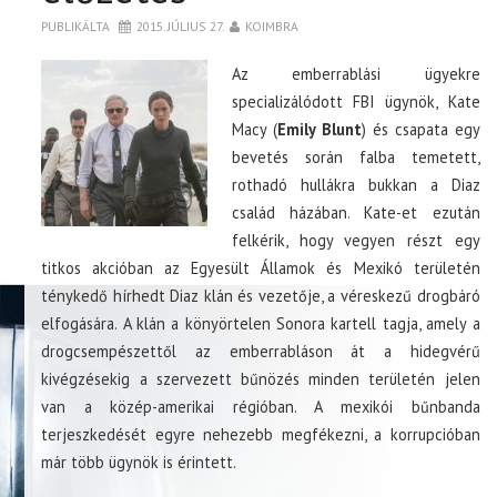
PUBLIKÁLTA
2015. JÚLIUS 27.
KOIMBRA
Az emberrablási ügyekre
specializálódott FBI ügynök, Kate
Macy (
Emily Blunt
) és csapata egy
bevetés során falba temetett,
rothadó hullákra bukkan a Diaz
család házában. Kate-et ezután
felkérik, hogy vegyen részt egy
titkos akcióban az Egyesült Államok és Mexikó területén
ténykedő hírhedt Diaz klán és vezetője, a véreskezű drogbáró
elfogására. A klán a könyörtelen Sonora kartell tagja, amely a
drogcsempészettől az emberrabláson át a hidegvérű
kivégzésekig a szervezett bűnözés minden területén jelen
van a közép-amerikai régióban. A mexikói bűnbanda
terjeszkedését egyre nehezebb megfékezni, a korrupcióban
már több ügynök is érintett.