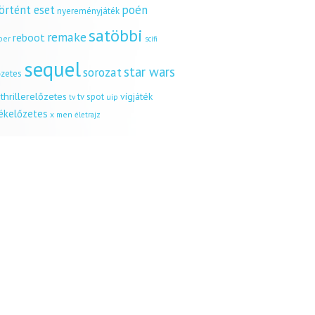
örtént eset
poén
nyereményjáték
satöbbi
remake
reboot
ber
scifi
sequel
star wars
sorozat
őzetes
thrillerelőzetes
vígjáték
tv spot
uip
tv
tékelőzetes
x men
életrajz