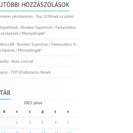
UTÓBBI HOZZÁSZÓLÁSOK
ernetes pénzkeresés
-
Top 10 filmek az űrben
myselfandi
-
Röviden: Superman / Fantasztikus
Első lépések / Mennydörgők*
ederico88
-
Röviden: Superman / Fantasztikus 4-
ső lépések / Mennydörgők*
aulitz
-
Alias sorozat
pyrus
-
TOP 10 időutazós filmek
TÁR
2015. július
k
s
c
p
s
v
1
2
3
4
5