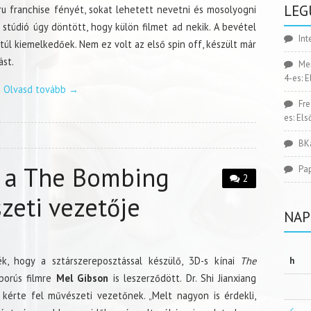
LEG
u franchise fényét, sokat lehetett nevetni és mosolyogni
 stúdió úgy döntött, hogy külön filmet ad nekik. A bevétel
Int
úl kiemelkedőek. Nem ez volt az első spin off, készült már
ást.
Me
4-es: 
Olvasd tovább
→
Fr
es: El
BK
z a The Bombing
Pa
2
zeti vezetője
NAP
ék, hogy a sztárszereposztással készülő, 3D-s kínai
The
h
orús filmre
Mel Gibson
is leszerződött. Dr. Shi Jianxiang
 kérte fel művészeti vezetőnek. „Melt nagyon is érdekli,