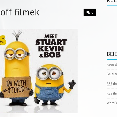
KÜL
 off filmek
6
BEJ
Regisz
Bejele
RSS
(b
RSS
(h
WordPr