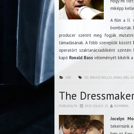
hogy mi tört
miképp kelle
A film a II.
bombázták. 
producer szerint meg fogják mutatni
támadásának. A főbb szereplők között
B
operatőrt szaktanácsadóként szintén 
kapó
Ronald Bass
véleményét kikérik a
HÍR
3D
,
BRUCE WILLIS
,
KÍNAI
,
MEL G
The Dressmaker
PUBLIKÁLTA
2015. JÚLIUS 13.
KOIMBRA
Jocelyn Mo
tekernünk a 
ben az
Ezer 