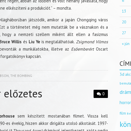
ént régen, abban az időben és volt néhány javaslata, hogy
6
ne elkészíteni a produkciót.” – mondta.
13
 világháborúban játszódik, amikor a japán Chongqing város
20
Ezt a történetet még nem mutatták be a vásznakon és a
27
, hogy a nemzeti szellem miként állt ellen a fasizmus
ruce Willis
és
Liu Ye
is megtalálhatóak.
Zsigmond Vilmos
« jún
bevonták a munkálatokba, illetve az
Esőemberért
Oscart
 forgatókönyv kapcsán.
CÍM
3d
akc
IBSON
,
THE BOMBING
bemuta
 előzetes
drám
0
horro
film
kv
orhouse
sem készített mostanában filmet. Vissza kell
kön
90-es évekig, hiszen akkor dirigálta utolsó alkotását. 1997-
hold (A Thousand Acres)
drámával jelentkezett, azóta pedig