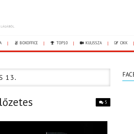
ILÁGÁBÓL.
A
BOXOFFICE
TOP10
KULISSZA
CIKK
FAC
S 13.
lőzetes
5