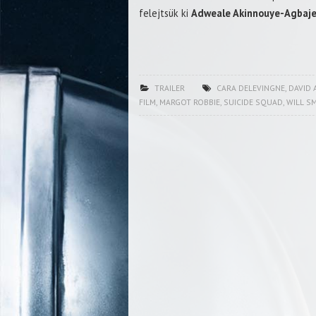
felejtsük ki
Adweale Akinnouye-Agbaj
TRAILER
CARA DELEVINGNE
,
DAVID 
FILM
,
MARGOT ROBBIE
,
SUICIDE SQUAD
,
WILL S