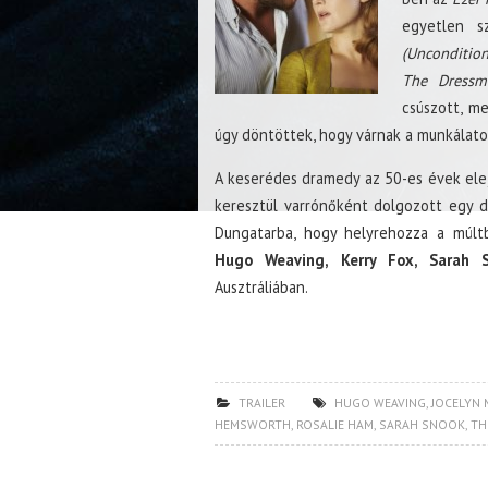
egyetlen s
(Uncondition
The Dressm
csúszott, m
úgy döntöttek, hogy várnak a munkálato
A keserédes dramedy az 50-es évek elej
keresztül varrónőként dolgozott egy d
Dungatarba, hogy helyrehozza a múlt
Hugo Weaving, Kerry Fox, Sarah 
Ausztráliában.
TRAILER
HUGO WEAVING
,
JOCELYN
HEMSWORTH
,
ROSALIE HAM
,
SARAH SNOOK
,
TH