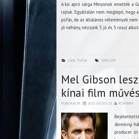
A kis apró sárga Minyonok emelték a Gr
rajtuk. Egyáltalán nem meglepő, hogy a
pofás, de az általános vélemények nem t
jó néhány, nézzünk 5 jó és 5 rossz alkot
CIKK
,
TOP10
SPIN OFF
Mel Gibson les
kínai film művés
PUBLIKÁLTA
2015. JÚLIUS 13.
KOIMBRA
Bejelentett
Bombing
háb
producer őt