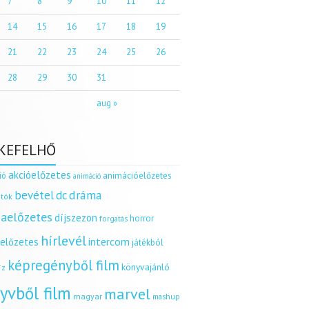
7
8
9
10
11
12
14
15
16
17
18
19
21
22
23
24
25
26
28
29
30
31
aug »
KEFELHŐ
akcióelőzetes
ió
animációelőzetes
animáció
dráma
bevétel
dc
tók
aelőzetes
díjszezon
horror
forgatás
hírlevél
intercom
relőzetes
játékból
képregényből film
könyvajánló
íz
yvből film
marvel
magyar
mashup