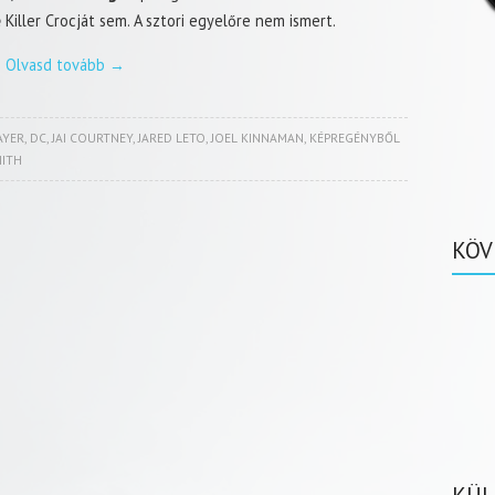
e
Killer Crocját sem. A sztori egyelőre nem ismert.
Olvasd tovább
→
AYER
,
DC
,
JAI COURTNEY
,
JARED LETO
,
JOEL KINNAMAN
,
KÉPREGÉNYBŐL
MITH
KÖV