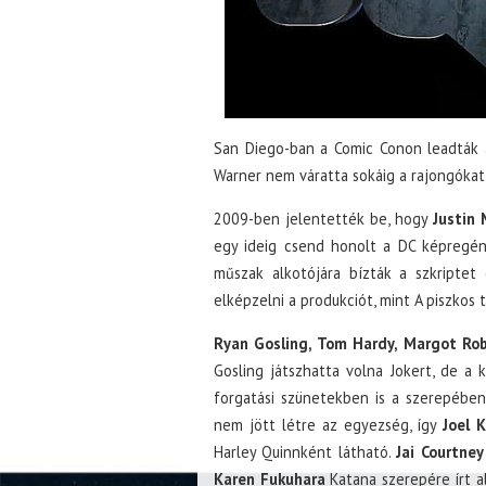
San Diego-ban a Comic Conon leadták a
Warner nem váratta sokáig a rajongókat
2009-ben jelentették be, hogy
Justin 
egy ideig csend honolt a DC képregé
műszak alkotójára bízták a szkriptet
elképzelni a produkciót, mint A piszkos
Ryan Gosling, Tom Hardy, Margot Ro
Gosling játszhatta volna Jokert, de a
forgatási szünetekben is a szerepében 
nem jött létre az egyezség, így
Joel 
Harley Quinnként látható.
Jai Courtney
Karen Fukuhara
Katana szerepére írt a