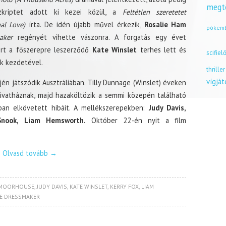
megt
zkriptet adott ki kezei közül, a
Feltétlen szeretetet
al Love)
írta. De idén újabb művel érkezik,
Rosalie Ham
pókem
aker
regényét vihette vászonra. A forgatás egy évet
ert a főszerepre leszerződő
Kate Winslet
terhes lett és
scifiel
k kezdetével.
thriller
vígjá
én játszódik Ausztráliában. Tilly Dunnage (Winslet) éveken
ivatháznak, majd hazaköltözik a semmi közepén található
ban elkövetett hibáit. A mellékszerepekben:
Judy Davis,
Snook, Liam Hemsworth.
Október 22-én nyit a film
Olvasd tovább
→
 MOORHOUSE
,
JUDY DAVIS
,
KATE WINSLET
,
KERRY FOX
,
LIAM
E DRESSMAKER