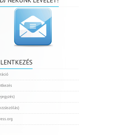
DJ NEKÜNK LEVELET!
ELENTKEZÉS
tráció
ntkezés
ejegyzés)
ozzászólás)
ess.org