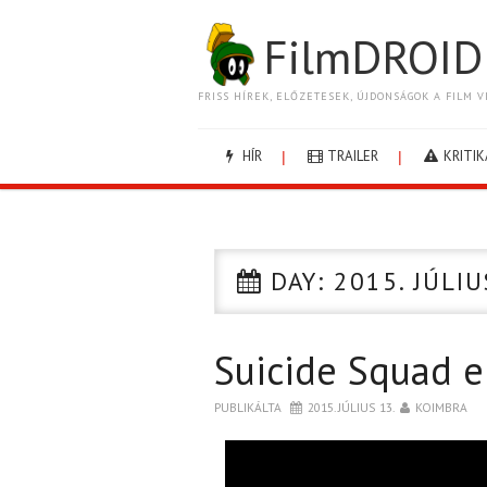
FilmDROID
FRISS HÍREK, ELŐZETESEK, ÚJDONSÁGOK A FILM V
HÍR
TRAILER
KRITIK
DAY:
2015. JÚLIU
Suicide Squad e
PUBLIKÁLTA
2015. JÚLIUS 13.
KOIMBRA