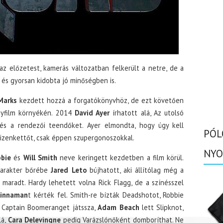
z előzetest, kamerás változatban felkerült a netre, de a
 és gyorsan kidobta jó minőségben is.
Marks
kezdett hozzá a forgatókönyvhöz, de ezt követően
nyfilm környékén. 2014
David Ayer
írhatott alá, Az utolsó
 és a rendezői teendőket. Ayer elmondta, hogy úgy kell
PÓL
 tizenkettőt, csak éppen szupergonoszokkal.
NYO
bbie
és
Will Smith
neve keringett kezdetben a film körül.
 karakter bőrébe
Jared Leto
bújhatott, aki állítólag még a
maradt. Hardy lehetett volna Rick Flagg, de a színésszel
Kinnaman
t kérték fel. Smith-re bízták Deadshotot, Robbie
Captain Boomeranget játssza,
Adam Beach
lett Slipknot,
lá,
Cara Delevingne
pedig Varázslónőként domboríthat. Ne